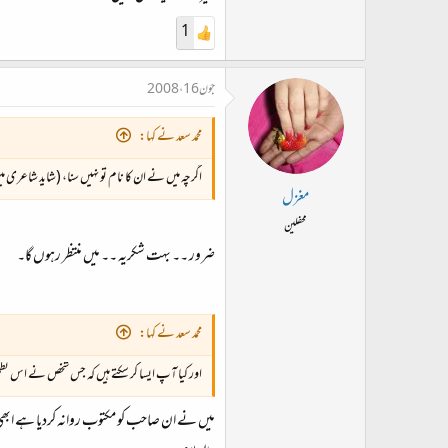
1
جون 16، 2008
محمد سعد نے کہا:
اگرچہ میں نے ان کا نام تو نہیں سنا، (شاید شاعر
مغزل
محفلین
ضرور ۔۔ بہت شکریہ ۔۔ میں منتظر رہوں گا۔
محمد سعد نے کہا:
اور کیا آپ ایسا کر سکتے ہیں کہ جس شخص نے اس نظم
میں نے ان صاحب کو مکتوب روانہ کردیا ہے ابھ