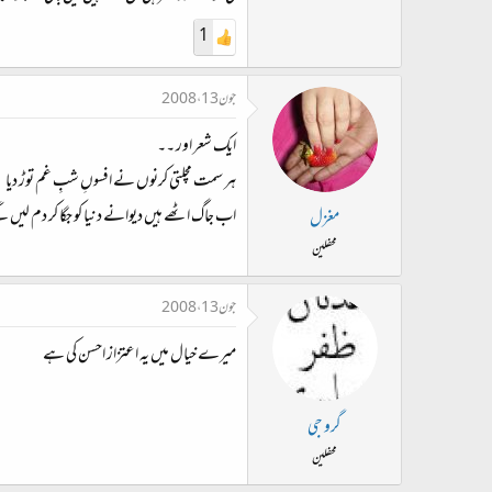
1
جون 13، 2008
ایک شعر اور ۔۔
ہر سمت مچلتی کرنوں نے افسوںِ شبِ غم توڑ دیا
اب جاگ اٹھے ہیں دیوانے دنیا کو جگا کر دم لیں 
مغزل
محفلین
جون 13، 2008
میرے خیال میں یہ اعتزاز احسن کی ہے
گرو جی
محفلین