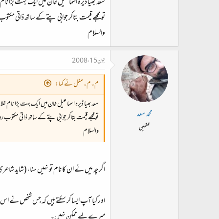
سعد بھیا ڈیرہ اسماعیل خان میں ایک بہت بڑا نام 
تو مجھے قیمت بتاکر جوابی پتے کے ساتھ ذاتی مکتو
والسلام
جون 15، 2008
م۔م۔مغل نے کہا:
سعد بھیا ڈیرہ اسماعیل خان میں ایک بہت بڑا نام غلا
محمد سعد
تو مجھے قیمت بتاکر جوابی پتے کے ساتھ ذاتی مکتوب 
محفلین
والسلام
اگرچہ میں نے ان کا نام تو نہیں سنا، (شاید شا
اور کیا آپ ایسا کر سکتے ہیں کہ جس شخص نے اس ن
میرے لیے ممکن نہیں۔