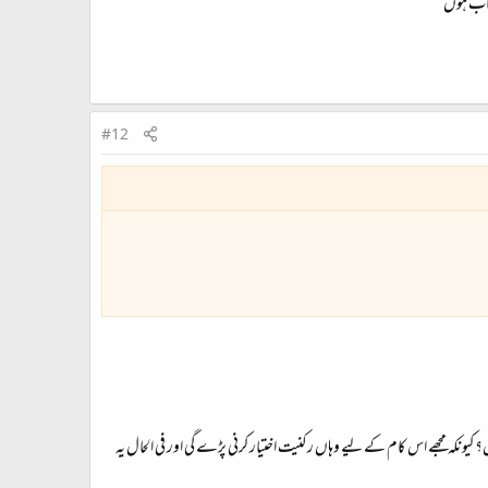
تیاب ہوں
#12
یونکہ مجھے اس کام کے لیے وہاں رکنیت اختیار کرنی پڑے گی اور فی الحال یہ