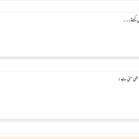
یں کہتے۔۔۔
ے بھی سنی ہے: