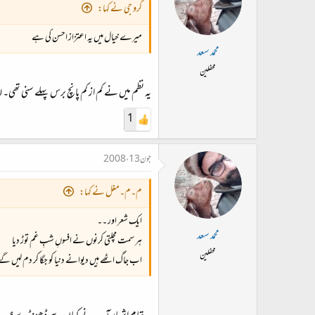
گرو جی نے کہا:
میرے خیال میں یہ اعتزاز احسن کی ہے
محمد سعد
محفلین
یہ نظم میں نے کم از کم پانچ برس پہلے سنی تھی۔ لہ
1
جون 13، 2008
م۔م۔مغل نے کہا:
ایک شعر اور ۔۔
محمد سعد
ہر سمت مچلتی کرنوں نے افسوںِ شبِ غم توڑ دیا
محفلین
اب جاگ اٹھے ہیں دیوانے دنیا کو جگا کر دم لیں گے