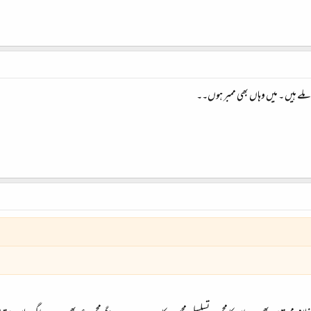
لے ہیں ۔ میں وہاں بھی ممبر ہوں۔۔