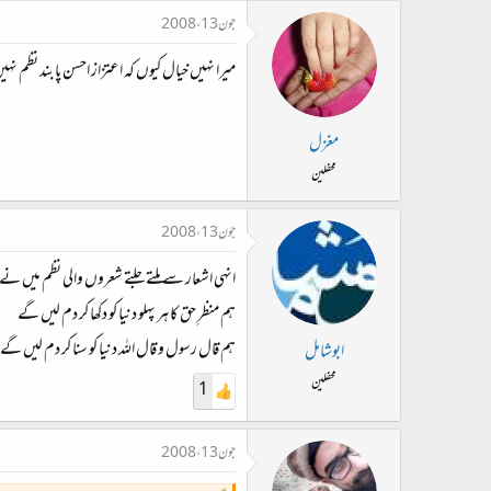
جون 13، 2008
میرا نہیں خیال کیوں کہ اعتزاز احسن پابند نظم نہ
مغزل
محفلین
جون 13، 2008
انہی اشعار سے ملتے جلتے شعروں والی نظم میں ن
ہم منظرِ حق کا ہر پہلو دنیا کو دکھا کر دم لیں گے
ہم قال رسول و قال اللہ دنیا کو سنا کر دم لیں گے
ابوشامل
محفلین
1
جون 13، 2008