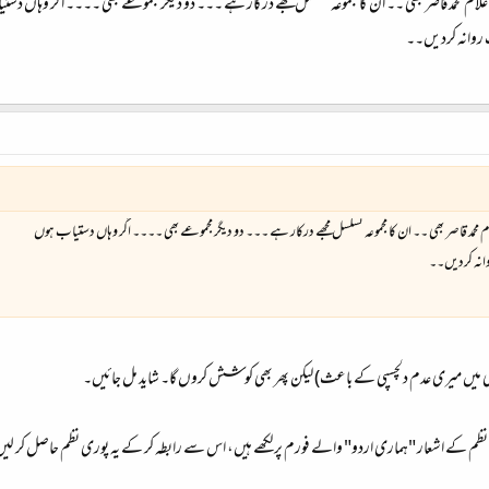
غلام محمد قاصر بھی ۔۔ ان کا مجموعہ تسلسل مجھے درکار ہے ۔۔۔ دو دیگر مجموعے بھی ۔۔۔۔ اگر وہاں دس
ب روانہ کردیں۔۔
م محمد قاصر بھی ۔۔ ان کا مجموعہ تسلسل مجھے درکار ہے ۔۔۔ دو دیگر مجموعے بھی ۔۔۔۔ اگر وہاں دستیاب ہوں
روانہ کردیں۔۔
عری میں میری عدم دلچسپی کے باعث) لیکن پھر بھی کوشش کروں گا۔ شاید مل جائیں۔
ظم کے اشعار "ہماری اردو" والے فورم پر لکھے ہیں، اس سے رابطہ کر کے یہ پوری نظم حاصل کر لیں؟ ک