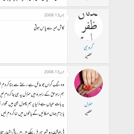
ت
د
جون 13، 2008
ا
ء
کاش میرے پاس ہوتی
گرو جی
محفلین
جون 13، 2008
وہ سنگِ گراں جو حائل ہے رستے سے ہٹا کر دم 
ہم راہِ حق کے راہرو ہیں منزل پہ ہی جا کر دم ل
یہ بات عیاں ہے دُنیا پر ہم پھول بھی ہیں تلوار ب
مغزل
یا بزمِ جہاں مہکائیں گے یا خوں میں نہا کر دم لیں
محفلین
فی الوقت دو شعر ہی مل سکے ہیں میں باقی اشعار ت