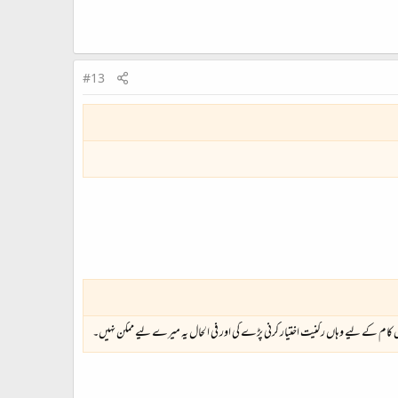
#13
س کام کے لیے وہاں رکنیت اختیار کرنی پڑے گی اور فی الحال یہ میرے لیے ممکن نہیں۔