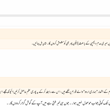
ی میں میری عدم دلچسپی کے باعث) لیکن پھر بھی کوشش کروں گا۔ شاید مل جائیں۔
 کے اشعار "ہماری اردو" والے فورم پر لکھے ہیں، اس سے رابطہ کر کے یہ پوری نظم حاصل کر لیں؟ کیونکہ مجھے ا
ی تک کوئی جواب موصول نہیں ہوا۔۔ جوں ہی خبر ملتی ہے میں آپ کے گوش گزار کردوں گا۔۔