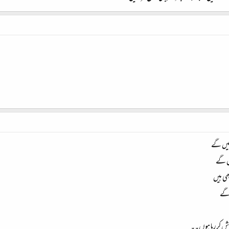
لیں گے
یں گے
ھی ہیں
 گے
لاش کررہا ہوں۔۔