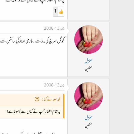
یہ تمام اشعار آپ نے کہاں سے ڈھونڈے؟
1
جون 13، 2008
گوگل سرچ کی مدد سے ہماری اردو کی سائٹس سے م
مغزل
محفلین
جون 13، 2008
محمد سعد نے کہا:
یہ تمام اشعار آپ نے کہاں سے ڈھونڈے؟
مغزل
محفلین