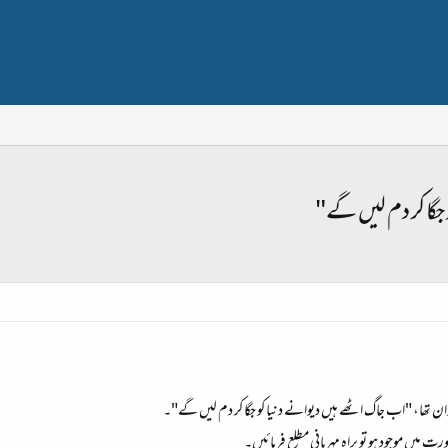
جگا کر دم لیں گے"
 تھا، "اب جاگ اٹھے ہیں دیوانے دنیا کو جگا کر دم لیں گے"۔
ورت میں موجود ہو تو براہِ مہربانی مطلع فرمائیں۔