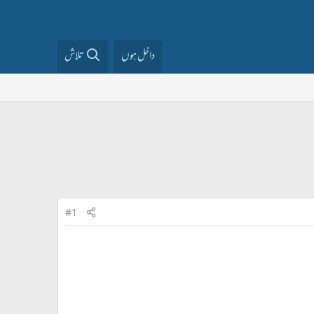
داخل ہوں
تلاش
#1