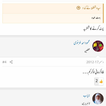
سیدہ شگفتہ نے کہا:
بہت عمدہ
پسند کرنے کا شکریہ
محمود احمد غزنوی
محفلین
دسمبر 17، 2012
#4
فاذکرونی اذکرکم۔۔۔
2
نایاب
لائبریرین