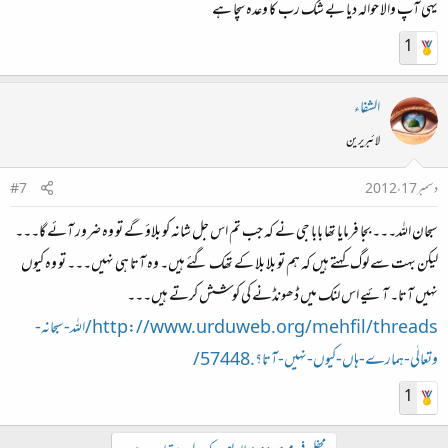
یہی آپ والا حوالہ دیا بے شک رب کا وعدہ سچا ہے
1
الشفاء
لائبریرین
دسمبر 17، 2012
#7
سبحان اللہ۔۔۔ بجا فرمایا تھا بابا جی نے کہ جب تم اس جل شانہ کو بلاؤ گے تو وہ ضرور آئے گا۔۔۔
لیکن بہت سے لوگ کہتے ہیں کہ ہم تو بلا بلا کے تھک گئے ہیں۔ وہ آتا ہی نہیں۔۔۔ تو وہ کیوں
نہیں آتا۔ آئیے اس لنک میں ڈھونڈنے کی کوشش کرتے ہیں۔۔۔
http://www.urduweb.org/mehfil/threads/اللہ-سبحانہ-
وتعالٰی-ہمارے-ہاں-کیوں-نہیں-آتا؟.57448/
1