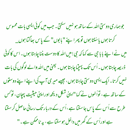
جو ہماری دوستی اللہ کے ساتھ ہو نہیں سکتی۔ جب میں کوئی ایسی بات محسوس
کرتا ہوں یا سُنتا ہوں تو پھر اپنے "بابوں" کے پاس بھاگتا ہوں_
میں نے اپنے بابا جی سے کہا کہ جی ! میں اللہ کا دوست بننا چاہتا ہوں۔ اس کا کوئی
ذریعہ چاہتا ہوں۔ اُس تک پہنچنا چاہتا ہوں۔ یعنی میں اللہ والے لوگوں کی بات
نہیں کرتا۔ ایک ایسی دوستی چاہتا ہوں، جیسے میری آپ کی اپنے اپنے دوستوں
کے ساتھ ہے، تو اُنہوں نے کہا "اپنی شکل دیکھ اور اپنی حیثیت پہچان، تو کس
طرح سے اُس کے پاس جا سکتا ہے، اُس کے دربار تک رسائی حاصل کر سکتا
ہے اور اُس کے گھر میں داخل ہو سکتا ہے، یہ ناممکن ہے۔"