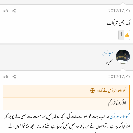
دسمبر 17، 2012
#5
اک اچھی شراکت
1
سید زبیر
محفلین
دسمبر 17، 2012
#6
محمود احمد غزنوی نے کہا:
فاذکرونی اذکرکم۔۔۔
محمود احمد غزنوی
صاحب بہت خوبصورت بات کی ۔ایک دفعہ سچل سر مست سے کسی نے پوچھا کہ
اللہ کیا کر رہا ہے ۔تو انہوں نے فرمایا کہ وہ سچل سچل کررہا ہے سننے والا نہ سمجھ سکا تو انہوں نے