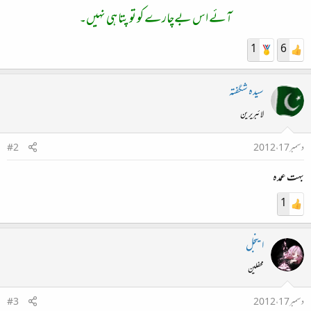
آئے اس بےچارے کو تو پتا ہی نہیں۔
1
6
سیدہ شگفتہ
لائبریرین
دسمبر 17، 2012
#2
بہت عمدہ
1
اینجل
محفلین
دسمبر 17، 2012
#3