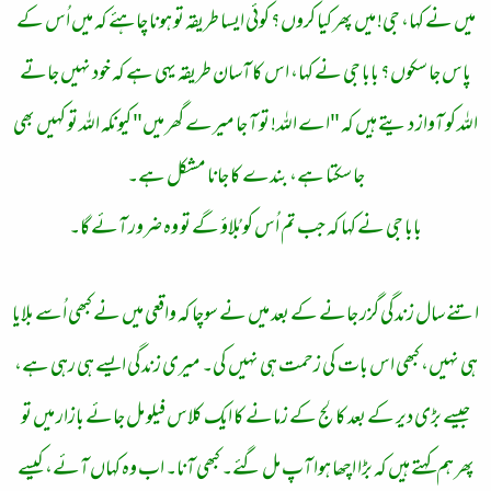
میں نے کہا، جی! میں پھر کیا کروں؟ کوئی ایسا طریقہ تو ہونا چاہئے کہ میں اُس کے
پاس جا سکوں؟ بابا جی نے کہا، اس کا آسان طریقہ یہی ہے کہ خود نہیں جاتے
اللہ کو آواز دیتے ہیں کہ "اے اللہ! تو آ جا میرے گھر میں" کیونکہ اللہ تو کہیں بھی
جا سکتا ہے، بندے کا جانا مشکل ہے۔
بابا جی نے کہا کہ جب تم اُس کو بُلاؤ گے تو وہ ضرور آئے گا۔
اتنے سال زندگی گزر جانے کے بعد میں نے سوچا کہ واقعی میں نے کبھی اُسے بلایا
ہی نہیں، کبھی اس بات کی زحمت ہی نہیں کی۔ میری زندگی ایسے ہی رہی ہے،
جیسے بڑی دیر کے بعد کالج کے زمانے کا ایک کلاس فیلو مل جائے بازار میں تو
پھر ہم کہتے ہیں کہ بڑا اچھا ہوا آپ مل گئے۔ کبھی آنا۔ اب وہ کہاں آئے، کیسے