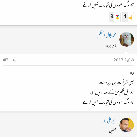
ہم لوگ اصولوں کی تجارت نہیں کرتے
8
4
محمد بلال اعظم
لائبریرین
جنوری 1، 2013
#2
واہ
پہلی شراکت ہی زبردست
ہم اہلِ قلم حق کے علمدار ہیں راجا
ہم لوگ اصولوں کی تجارت نہیں کرتے
امجد علی راجا
محفلین