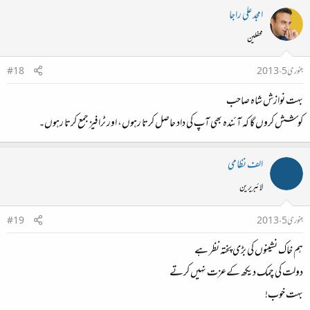
امجد علی راجا
محفلین
جنوری 5، 2013
#18
بہت نوازش شاہ صاحب
کوشش کروں گا کہ آئندہ بھی آپ کی داد حاصل کرتا رہوں، اور ٹرافیز جمع کرتا رہوں۔
الف نظامی
لائبریرین
جنوری 5، 2013
#19
ہم خاک نشینوں کی بڑی پختہ نظر ہے
دولت کی چمک دیکھ کےعزت نہیں کرتے
بہت خوب!