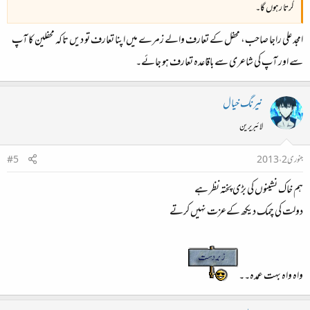
کرتا رہوں گا۔
امجد علی راجا صاحب، محفل کے تعارف والے زمرے میں اپنا تعارف تو دیں تاکہ محفلین کا آپ
سے اور آپ کی شاعری سے باقاعدہ تعارف ہو جائے۔
نیرنگ خیال
لائبریرین
جنوری 2، 2013
#5
ہم خاک نشینوں کی بڑی پختہ نظر ہے​
دولت کی چمک دیکھ کےعزت نہیں کرتے​
واہ واہ بہت عمدہ۔۔