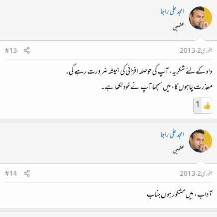
امجد علی راجا
محفلین
جنوری 2، 2013
#13
داد کے لئے شکریہ، آپ کی حوصلہ افزائی کی ہمیشہ ضرورت رہے گی۔
معذرت چاہوں گا، میں سمجھا آپ نے خود لکھا ہے۔
1
امجد علی راجا
محفلین
جنوری 2، 2013
#14
آداب، میں مشکور ہوں جناب