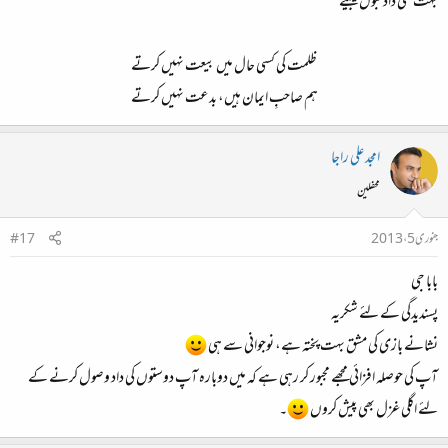
بہت سی داد قبول کیجیئے
ظلمت کی کسی حال میں بیعت نہیں کرتے
ہم صاحبِ ایمان ہیں، بدعت نہیں کرتے​
امجد علی راجا
محفلین
جنوری 5، 2013
#17
بابا جی
پسندیدگی کے لئے شکریہ
نشانے بازی کی مشق بہت پختہ ہے، نوجوانی سے ہی
آپ کی حوصلہ افزائی مجھے مجبور کر رہی ہے کہ میں دوبارہ آپ دوستوں کی داد وصول کرنے کے
لئے اگلی غزل بھی پیش کروں
۔