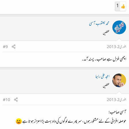
1
محمد یعقوب آسی
محفلین
جنوری 2، 2013
#9
اچھی غزل ہے صاحب۔ پسند آمد۔
امجد علی راجا
محفلین
جنوری 2، 2013
#10
آسی صاحب!
حوصلہ افزائی کے لئے مشکور ہوں، سرپھرے لوگوں کی داد بہت بڑا اعزاز ہوتا ہے