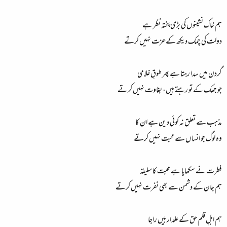
ہم خاک نشینوں کی بڑی پختہ نظر ہے
دولت کی چمک دیکھ کےعزت نہیں کرتے
گردن میں سدا رہتا ہے پھر طوقِ غلامی
جو جھک کے تو رہتے ہیں، بغاوت نہیں کرتے
مذہب سے تعلق نہ کوئی دین ہے ان کا
وہ لوگ جو انساں سے محبت نہیں کرتے
فطرت نے سکھایا ہے محبت کا سلیقہ
ہم جان کے دشمن سے بھی نفرت نہیں کرتے
ہم اہلِ قلم حق کے علمدار ہیں راجا