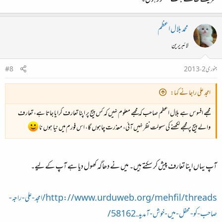
تعریف ک لئے بہت مشکور ہوں۔
محمد بلال اعظم
لائبریرین
جنوری 2، 2013
#8
امجد علی راجا نے کہا:
مجھے افسوس ہے بلال اعظم صاحب کہ مجھے معلوم نہیں کہ کس پیج پر اپنا تعارف کرایا جاتا ہے، تعارف
والے پیج پر مجھے لکھنے کی سہولت نظر نہیں آئی، معذرت چاہوں گا، اس فورم میں نیا ہوں نا
آپ یہاں اپنا تعارف پیش کر سکتے ہیں۔ میں نے دھاگہ کھول دیا ہے آپ کے لیے۔
http://www.urduweb.org/mehfil/threads/امجد-علی-راجہ-
صاحب-کو-محفل-میں-خوش-آمدید.58162/