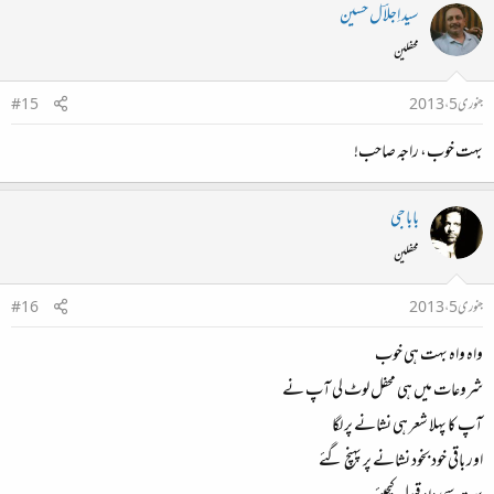
سید اِجلاؔل حسین
محفلین
جنوری 5، 2013
#15
بہت خوب، راجہ صاحب!
باباجی
محفلین
جنوری 5، 2013
#16
واہ واہ بہت ہی خوب
شروعات میں ہی محفل لوٹ لی آپ نے
آپ کا پہلا شعر ہی نشانے پر لگا
اور باقی خود بخود نشانے پر پہنچ گئے