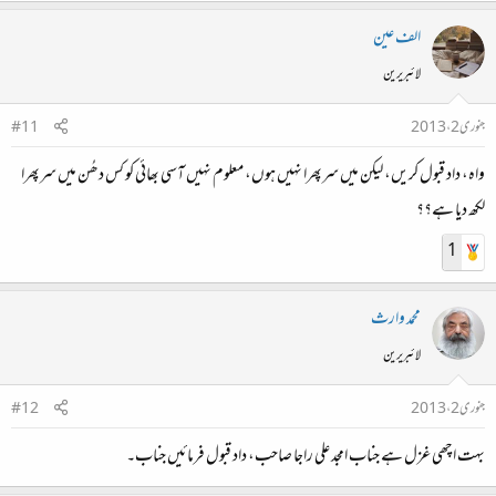
الف عین
لائبریرین
جنوری 2، 2013
#11
واہ، داد قبول کریں، لیکن میں سرپھرا نہیں ہوں، معلوم نہیں آسی بھائی کو کس دھُن میں سرپھرا
لکھ دیا ہے؟؟
1
محمد وارث
لائبریرین
جنوری 2، 2013
#12
بہت اچھی غزل ہے جناب امجد علی راجا صاحب، داد قبول فرمائیں جناب۔