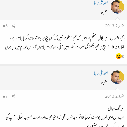
امجد علی راجا
محفلین
جنوری 2، 2013
#6
مجھے افسوس ہے بلال اعظم صاحب کہ مجھے معلوم نہیں کہ کس پیج پر اپنا تعارف کرایا جاتا ہے،
تعارف والے پیج پر مجھے لکھنے کی سہولت نظر نہیں آئی، معذرت چاہوں گا، اس فورم میں نیا ہوں
نا
امجد علی راجا
محفلین
جنوری 2، 2013
#7
نیرنگ خیال!
جب میں اپنی غزل پوسٹ کر رہا تھا تو امید نہیں تھی کہ اتنی محبت اور عزت نصیب ہوگی، آپ کی