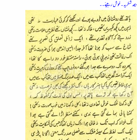
بیحد شکریہ ۔ خوش رہیئے۔۔