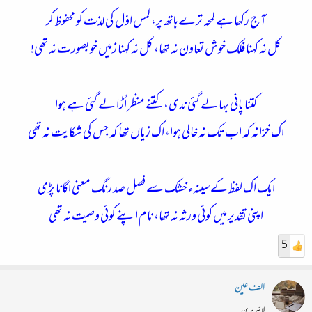
آج رکھا ہے لمحہ ترے ہاتھ پر، لمس اوّل کی لذت کو محفوظ کر
کل نہ کہنا فلک خوش تعاون نہ تھا، کل نہ کہنا زمیں خوبصورت نہ تھی!
کتنا پانی بہا لے گئی ندی، کتنے منظر اُڑا لے گئی ہے ہوا
اک خزانہ کہ اب تک نہ خالی ہوا، اک زیاں تھا کہ جس کی شکایت نہ تھی
ایک اک لفظ کے سینہء خشک سے فصل صد رنگ معنی اگانا پڑی
اپنی تقدیر میں کوئی ورثہ نہ تھا، نام اپنے کوئی وصیت نہ تھی
5
الف عین
لائبریرین