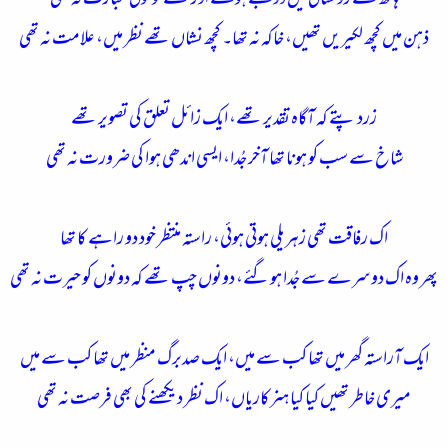
ہاتھ تھے روشنائی میں ڈوبے ہوئے اور لکھنے کو کوئی عبارت نہ تھی
ذہن میں کچھ لکیریں تھیں، خاکہ نہ تھا۔ کچھ نشاں تھے نظر میں، علامت نہ تھی
زرد پتے کہ آگاہ تقدیر تھے، ایک زائل تعلق کی تصویر تھے
شاخ سے سب کو ہونا تھا آخر جُدا، ایسی اندھی ہوا کی ضرورت نہ تھی
اک رفاقت تھی زہریلی ہوتی ہوئی، راستہ منتظر خود دو راہے کا تھا
پھر وہ اک دوسرے سے جُدا ہو گئے، دونوں چپ تھے کہ دونوں کو حیرت نہ تھی
ایک آراستہ گھر میں تھا کب سے میں، ایک صدبرگ منظر میں تھا کب سے میں
میری خاطر تھیں کیا کیا ہنرکاریاں، اک نظر دیکھنے کی بھی فرصت نہ تھی