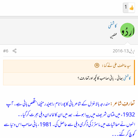
1
کاشفی
محفلین
اپریل 13، 2016
#6
سید عاطف علی نے کہا:
کاشفی
بھائی ۔ بانی صاحب کا کچھ اورتعارف ؟
تعارفِ شاعر:
مندرجہ بالا غزل کے شاعر بانی کا پورا نام راجیندر منچندا بتخلص بانی ہے۔ آپ
1932ء میں ملتان شریف میں پیدا ہوئے۔ بعد میں ان کا خاندان دہلی ہجرت کرگیا۔۔
انہوں نے معاشیات میں ماسٹرز کی ڈگری دہلی سے حاصل کی۔
1981ء بانی صاحب اس دنیا سے
کوچ کرگئے۔۔۔