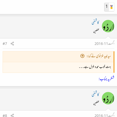
1
کاشفی
محفلین
اگست 11، 2016
#7
سید لبید غزنوی نے کہا:
بہت خوب عمدہ غزل ہے۔۔۔
شکریہ جناب!
کاشفی
محفلین
اگست 11، 2016
#8