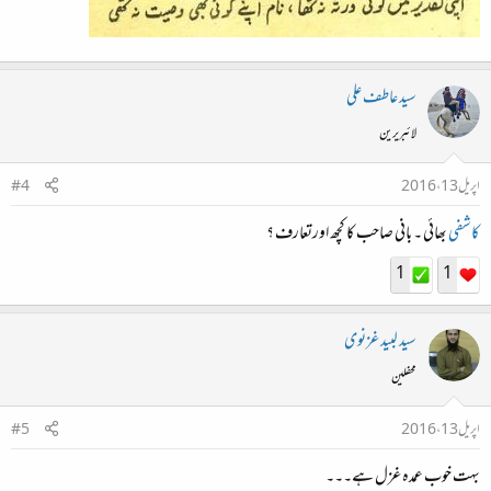
سید عاطف علی
لائبریرین
اپریل 13، 2016
#4
کاشفی
بھائی ۔ بانی صاحب کا کچھ اورتعارف ؟
1
1
سید لبید غزنوی
محفلین
اپریل 13، 2016
#5
بہت خوب عمدہ غزل ہے۔۔۔