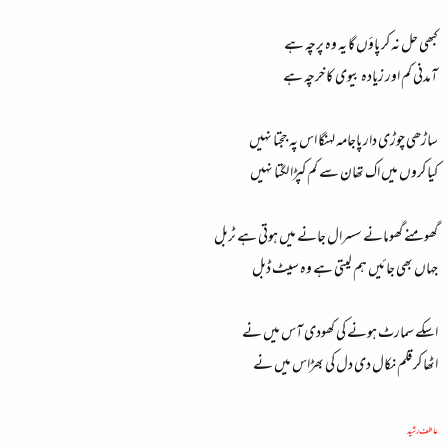
کبھی حل نہ کر پاؤں گا یہ وہ پرچہ ہے
آمدنی کم اور زیادہ بیوی کا خرچہ ہے
ساڑھی چوڑی دار پاجامہ لہنگا اس پہ ججتا نہیں
کیا کروں میں اک تھان سے کم کپڑا لگتا نہیں
گھومنے گھومانے سسرال جانے میں ہوتی ہے ٹربل
جہاں بھی جائیں ہم لیتی ہے وہ سیٹ ڈبل
اسکے سمارٹ ہونے کی کھودی آس میں نے
اٹھا کر قلم نکال دی دل کی بھڑاس میں نے
عاطف رشید