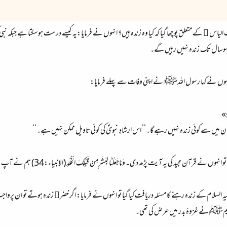
﷤ کے متعلق پوچھا گیا کہ کیا وہ زندہ ہیں؟ انہوں نے فرمایا:یہ کیسے درست ہوسکتا ہے جبکہ نبی کر
ہ سوسال تک زندہ نہیں رہیں گے۔
وں نے کہا رسول اللہﷺ نے اپنی وفات سے پہلے فرمایا:
ة»
ان میں سے کوئی زندہ نہیں رہے گا۔‘‘ اس ارشادِ نبویؐ کی کوئی تاویل ممکن نہیں ہے۔‘‘
ت پڑھ دی۔ وَمَاجَعَلْنَا لِبَشَرٍمِنْ قَبْلِكَ الْخُلْدِ (الانبياء:34) ہم نے آپ سے قبل کسی بشر کے لیے ہمیشگی نہیں رکھی۔
علیہ السلام کے زندہ رہنے کا مسئلہ دریافت کیا گیا تو انہوں نے فرمایا: اگر خضر﷤ زندہ ہوتے تو 
ریمﷺ نے غزوۂ بدر میں عرض کی تھی۔