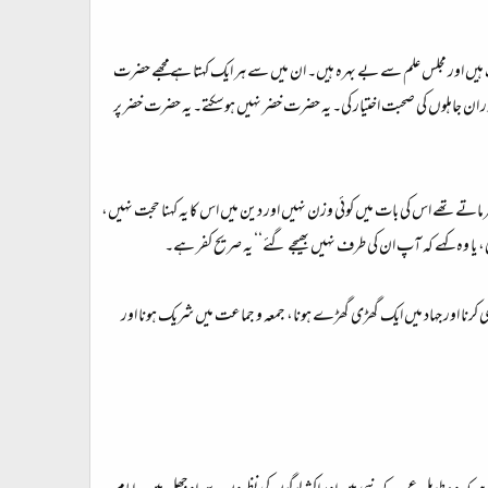
 ہیں اور مجلس علم سے بے بہرہ ہیں۔ ان میں سے ہر ایک کہتا ہےمجھے حضرت
 جاہلوں کی صحبت اختیار کی۔ یہ حضرت خضر نہیں ہوسکتے۔ یہ حضرت خضر پر
تےتھے اس کی بات میں کوئی وزن نہیں اور دین میں اس کا یہ کہنا حجت نہیں،
یا وہ کہے کہ آپ ان کی طرف نہیں بھیجے گئے‘‘ یہ صریح کفر ہے۔
 کرنا اور جہاد میں ایک گھڑی گھڑے ہونا، جمعہ و جماعت میں شریک ہونا اور