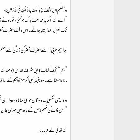
«اَللّٰهُمَّ اِنْ تَهْلُكَ هٰذِهِ الْعِصَابَةَ لَاتُعْبَدُفِى الْاَرْضِ»
’’اے اللہ! اگر یہ جماعت ہلاک ہوگئی، تو روئے
تک نہیں، لہذا بتایا جائے۔ اس وقت حضرت خ
ابراہیم حربی﷫ سے حضرت خضر کی زندگی سے متعلق
’’بحر‘‘ (ایک کتاب) میں شرف الدین ابوعبداللہ 
مانا جاسکتا ہے ۔ وہ جبکہ نبی اکرمﷺ کے سا
«والذى نفسى بيده لوكان موسى حياما وسعة الا ان ي
’’ اس ذات کی قسم! جس کے ہاتھ میں میری جان ہے 
اللہ تعالی نے فرمایا: