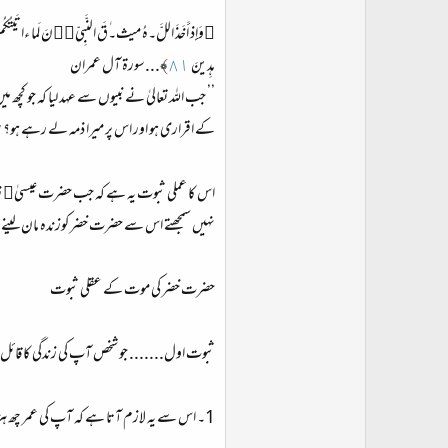
﴿وَإِذ أَخَذَ اللَّ۔هُ ميث۔ٰقَ النَّبِيّ۔ۧنَ لَما ءاتَيتُكُم مِن 
هِدينَ
٨١
﴾...سورة آل عمران
’’ جب اللہ تعالیٰ نے نبیوں سے عہد لیا کہ جو ک
کے اقراری ہو اور اس پر میرا ذمہ لے رہے ہو؟ سب
اس کا عملی ثبوت یہ ہے کہ جب حضرت عیسیٰ﷤ ز
نہیں سمجھتے اس سے حضرت خضر کوزندہ مان لینے 
حضرت خضر کی موت کے عقلی ثبوت
ثبوت اول....... جو شخص آپ کی زندگی کا قائل 
1۔ اس سے یہ لازم آتا ہے کہ آپ کی عمر چھ ہزار سال سے زائد ہو۔ کسی بشر کے لیے اتنی طویل عمر عام حالات میں عقل سے بعید ہے۔