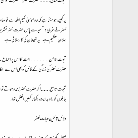
ثبوت سابع....... حضرت خضر﷤ حضرت موسیٰ کلیم اللہ
یہ کیسے ہوسکتاہےکہ وہ موسیٰ کلیم اللہ سے تو
خضر نے فرمایا: ’’ میرے پاس حضرت خضر تشریف 
بہتان عظیم ہے۔ یہ شیطان کی کارستانی ہے۔
ثبوت ثامن............ امت کا اس پر اجماع ہے
حضرت خضر کی زندگی کے قائل کوبھی اس سے انکار
ثبوت تاسع......اگر حضرت خضر زندہ ہوتےتوان کا 
جاہلوں کو راہ ہدایت دکھانا کہیں افضل تھا۔
دلائل قائلین حیات خضر