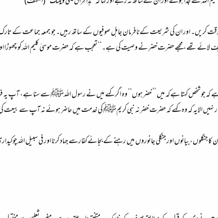
 سے جدا ہوئے اور ان کےساتھ نہ رہے اور کہا کہ’’هٰذَا فِراَقُ بَينِى وَبَيَنك‘‘ (الکہف)
 مفارقت کریں۔ اور ان کی شریعت کےنافرمان جاہل صوفیوں کے ساتھ رہیں۔ جو جمعہ جماعت کے تارک
لائے تھے، مجھے حضرت خضر نے وصیت کی ہے۔‘‘ تعجب ہے کہ حضرت موسیٰ کلیم اللہ کو چھوڑا اور ان
 کہ جو شخص کہتا ہےکہ میں ’’ خضر ہوں‘‘ وہ اگر کہے میں نے رسول اللہﷺ سے سنا ہے، آپ یہ فرما
 نہیں الایہ کہ وہ کہے کہ حضرت خضر نہ نبی کریمﷺ کی خدمت میں حاضر ہوئے نہ آپ سے بیعت کی، 
جنگلوں،بیانوں اور جنگلی جانوروں میں رہنے کے بجائے کفارسے جہاد کرنا اور فی سبیل اللہ چوکیداری