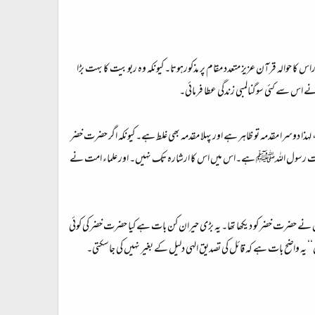
 حوالہ قرآن عزیز متعدد مقام پر مذکورہوتا۔ کیونکہ وہ ربوبیت کا بہت بڑا
لیٰ نے اس سے کئی سوگنالمبی زندگی عطا فرمائی۔
 لہذا دوسرا مقدمہ تو ظاہر ہے اور پہلا مقدمہ بھی غلط ہے۔ کیونکہ اگر حضرت خضر
ور یہ سنت رسول اللہﷺ ہے۔اس میں اس کا ارشارہ تک نہیں۔ اور علماء امت نے
 نے حضرت خضر کو دیکھا تھا۔ یہ بڑی حیران کن بات ہے کیا حضرت خضر کی کوئی
 یہ واضح بات ہے کہ قائل کی تصدیق الہی دلیل کے بغیر نہیں کی جاسکتی۔