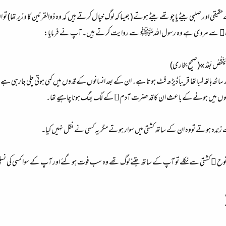
قی اور صلبی بیٹے یا چوتھے بیٹے ہوتے ( جیسا کہ لوگ خیال کرتے ہیں کہ وہ ذوالقرنین کا وزیر تھا) 
ہریرہ﷜ سے مروی ہے وہ رسول اللہﷺ سے روایت کرتے ہیں۔ آپ نے فرمایا:
لْقُ يَنْقُصُ بَعْدُ »(صحیح بخاری)
قد ساٹھ ہاتھ لمبا تھا قریباً ڈیڑھ فٹ ہوتا ہے۔ان کے بعد انسانوں کے قدوں میں کمی ہوتی چلی جارہ
وگوں میں ہونے کے باعث ان کا قد حضرت آدم﷤ کے لگ بھگ ہونا چاہیے تھا۔
زندہ ہوتے تووہ ان کے ساتھ کشتی میں سوار ہوتے مگر یہ کسی نے نقل نہیں کیا۔
ح ﷤ کشتی سے نکلے تو آپ کے ساتھ جتنے لوگ تھے وہ سب فوت ہوگئے اور آپ کے سوا کسی کی نسلی نہیں 