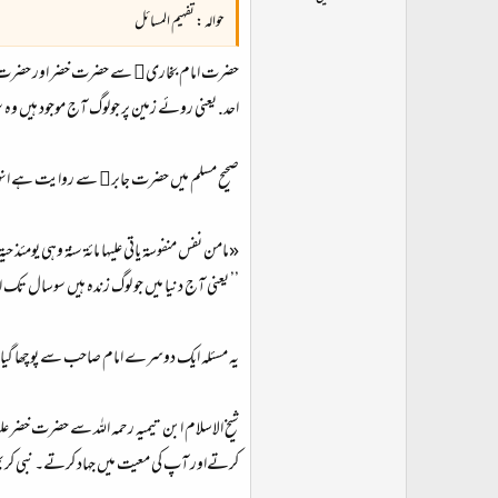
حوالہ : تفہیم المسائل
حضرت امام بخاری﷫ سے حضرت خضر اور حضرت الیاس 
احد. یعنی روئے زمین پر جولوگ آج موجود ہیں و
صحیح مسلم میں حضرت جابر﷜ سے روایت ہے انہ
«مامن نفس منفوسة ياتي عليها مائة سنة وهى يومئذ حي
’’ یعنی آج دنیا میں جو لوگ زندہ ہیں سوسال تک 
یہ مسئلہ ایک دوسرے امام صاحب سے پوچھا گیا تو انہوں نے قرآن مجید کی یہ آی
شیخ الاسلام ابن تیمیہ رحمہ اللہ سے حضرت خضر 
کرتےاور آپ کی معیت میں جہاد کرتے۔ نبی ک