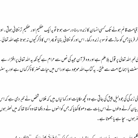
 قائم ہونےتک کسی انسان کا زندہ رہنا درست ہوتا تو یہ ایک عظیم اور عظیم ترنشانی ہوتی۔ اوراس کا
فرمایا جس کو ساڑھے نوسو بر زندہ رکھا۔ اس اور کو نشانی بنایا تو پھر اس کا ذکر کیوں نہ ہوتا جسے اللہ تعا
لہ تعالی پر قول بلا علم ہے اور وہ قرآن مجید کی نص سے حرام ہے کیونکہ یہ اللہ تعالی پر افتراء ہے ،
یں یا سنت یا اجماع امت سے ملتی۔ یہ کتاب اللہ موجود ہے اوراس میں حیات خضر کا ذکر کہاں ہے ا
ندگی کی جو دلیل پیش کی جاتی ہے وہ کچھ حکایات اور کہانیاں ہیں کہ فلاں شخص نے خبر دی ہے کہ اس
کرنے والوں نے اس بات سے دھوکا کھایا کہ جس کو انہوں نے دیکھا تھا وہ کہتا تھا کہ میں خضر ہوں‘‘
ں خضرہوں۔ سچا ہے یا جھوٹا ہے۔