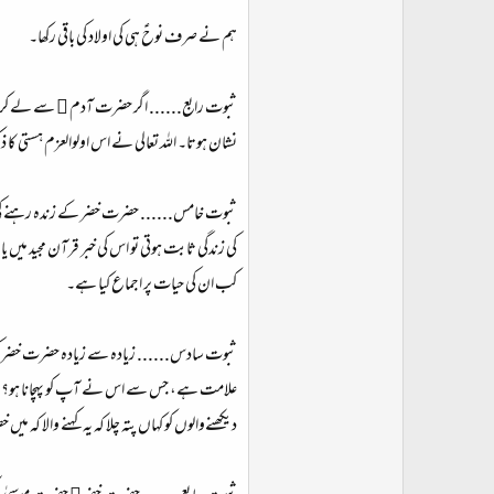
ہم نے صرف نوحؑ ہی کی اولاد کی باقی رکھا۔
ثبوت رابع...... اگر حضرت آدم ﷤ سے لے کر قیامت
نشان ہوتا۔ اللہ تعالی نے اس اولوالعزم ہستی کا ذکر 
ثبوت خامس...... حضرت خضر کے زندہ رہنے کی خبر ال
کی زندگی ثابت ہوتی تو اس کی خبر قرآن مجید م
کب ان کی حیات پر اجماع کیا ہے۔
ثبوت سادس...... زیادہ سے زیادہ حضرت خضر کی ز
علامت ہے، جس سے اس نے آپ کو پہچانا ہو؟ بیان 
دیکھنےوالوں کو کہاں پتہ چلا کہ یہ کہنے والا کہ می