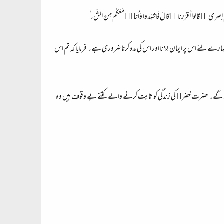
ٰ ذٰلِكُم إِصر‌ى ۖ قالوا أَقرَ‌ر‌نا ۚ قالَ فَاشهَدوا وَأَنا۠ مَعَكُم مِنَ الشّ۔ٰ
مہارے لئے اس پر ایمان ﻻنا اور اس کی مدد کرنا ضروری ہے۔ فرمایا کہ تم اس
یں گے۔ حضرت خضر﷤ کی زندگی کو ثابت کرنے والے کتنے بے وقوف ہیں وہ