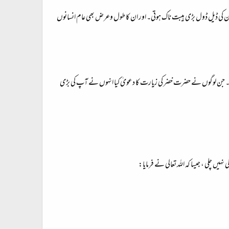
تو ان کی ڈیل ڈول بڑی ہیبت ناک ہوتی۔ اور ان کا طول وعرض بھی عام انسانوں
ی ہے۔ جن لوگوں نے حضرت خضر کی زیارت کا دعویٰ کیا انہوں نے آپ کی بڑی
چلی ، جیسا کہ اللہ تعالی نے فرمایا: