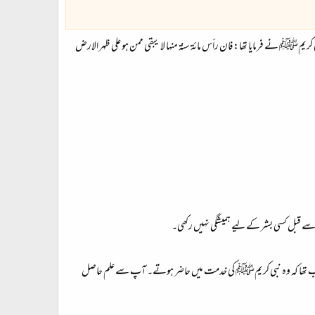
یمﷺ نے فرمایا تھا: فان رأس مائة سنة منها لا يبقى ممن هو على ظهر الارض
ان پرواجب تھا کہ وہ نبی کریمﷺ کی خدمت میں حاضر ہوتے۔ آپ سے علم حاصل