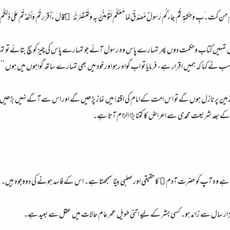
كِت۔ٰبٍ وَحِكمَةٍ ثُمَّ جاءَكُم رَ‌سولٌ مُصَدِّقٌ لِما مَعَكُم لَتُؤمِنُنَّ بِهِ وَلَتَنصُرُ‌نَّهُ ۚقالَ ءَأَقرَ‌ر‌تُم وَأَخَذتُم عَلى
چھ میں تمہیں کتاب وحکمت دوں پھر تمہارے پاس وه رسول آئے جو تمہارے پاس کی چیز کو سچ بتائے تو ت
 نے کہا کہ ہمیں اقرار ہے، فرمایا تو اب گواه رہو اور خود میں بھی تمہارے ساتھ گواہوں میں ہوں ‘‘
مین پر نازل ہوں گے تو اس امت کےامام کی اقتدا میں نماز پڑھیں گے اور اس سے آگےنہیں بڑھ
کے بعد شریعت محمدی سے اعراض کا کتنا بڑا الزام آتا ہے۔
ہے وہ آپ کو حضرت آدم ﷤ کا حقیقی اور صلبی بیٹا سمجھتا ہے۔ اس کے فاسد ہونے کی دووجوہ ہیں۔