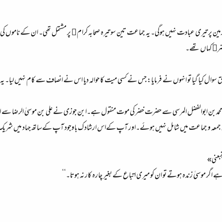
 زمین پر تیری عبادت نہیں ہوگی۔ یہ جماعت تین سو تیرہ صحابہ کرام﷢ پر مشتمل تھی۔ ان کے ناموں
ضر﷤ کہاں تھے۔
 سوال کیا گیا تو انہوں نے فرمایا: جس نے کسی میت کا حوالہ دیا اس نے انصاف سے کام نہیں لیا
محمدبن ابوالفضل المرسی سے حضرت خضر کی موت منقول ہے۔ابن جوزی نے علی بن موسیٰ الرضا سے اور ا
تھ جمعہ و جماعت میں شامل نہیں ہوئے۔اور آپ کےاس ارشاد ک باوجود آپ کےساتھ جہاد میں شری
تبعنى»
اگر موسیٰ زندہ ہوتے تو ان کو میری اتباع کے بغیر چارہ کار نہ ہوتا۔‘‘