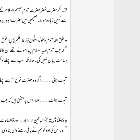
2۔ اگر حضرت خضر حضرت آدم علیہم السلام کےحقی
سے کہیں زیادہ ہوتا۔ صحیحین میں حضرت ابو
«خَلَقَ اللَّهُ آدَمَ وَطُولُهُ سِتُّونَ ذِرَاعًا،فَلَمْ يَزَلِ الخَ
’’ کہ جب آدم علیہ السلام پیدا ہوئے تھے ان کا 
جسامت بیان نہیں کی۔ حالانکہ سب سے پہلے ل
ثبوت ثانی....... اگر وہ حضرت نوح ﷤ سے پہلے 
ثبوت ثالث......علماء اس پر متفق ہیں کہ جب نو
﴿وَجَعَلنا ذُرِّ‌يَّتَهُ هُمُ الباقينَ
٧٧
﴾...سورة الصافات
’’ اور اس کی اود کو ہم نے باقی رہنے والی بنا دی ‘‘