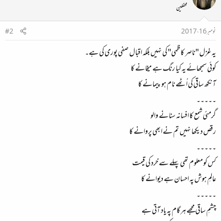
محفلین
نومبر 16، 2017
#2
یہ غزل "ناصر کاظمی" کی نہیں بلکہ اقبال صفی پوری کی ہے۔
کوئی سمجھائے یہ کیا رنگ ہے میخانے کا
آنکھ ساقی کی اُٹھے نام ہو پیمانے کا
۔۔۔۔۔
گرمئی شمع کا افسانہ سنانے والو
رقص دیکھا نہیں تم نے ابھی پروانے کا
۔۔۔۔۔
کس کو معلوم تھی پہلے سے خرد کی قیمت
عالمِ ہوش پہ احسان ہے دیوانے کا
۔۔۔۔۔
چشمِ ساقی مجھے ہر گام پہ یاد آتی ہے