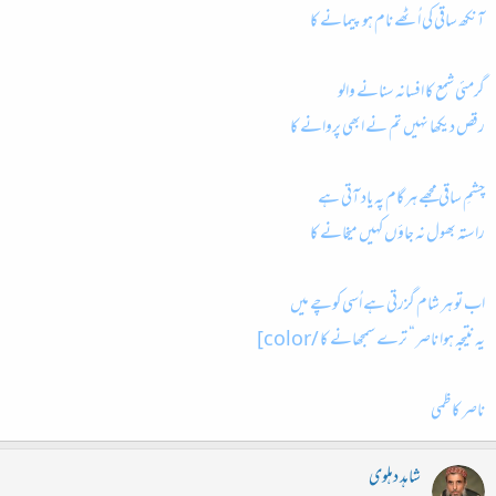
آنکھ ساقی کی اُٹھے نام ہو پیمانے کا
گرمئی شمع کا افسانہ سنانے والو
رقص دیکھا نہیں تم نے ابھی پروانے کا
چشمِ ساقی مجھے ہر گام پہ یاد آتی ہے
راستہ بھول نہ جاؤں کہیں میخانے کا
اب تو ہر شام گزرتی ہے اُسی کوچے میں
یہ نتیجہ ہوا ناصر“ ترے سمجھانے کا /color]
ناصر کاظمی
شاہد دہلوی