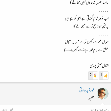
راستہ بھول نہ جاؤں کہیں میخانے کا
۔۔۔۔۔
اب تو ہر شام گزرتی ہے اُسی کوچے میں
یہ نتیجہ ہوا ناصح ترے سمجھانے کا
۔۔۔۔۔
منزل غم سے گزرنا تو ہے آساں اقبالؔ
عشق ہے نام خود اپنے سے گزر جانے کا
۔۔۔۔۔۔۔۔
اقبال صفی پوری
2
1
خورشید بھارتی
محفلین
دسمبر 24، 2017
#3