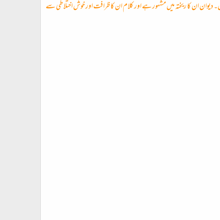
دیوان ان کا ریختہ میں مشہور ہے اور کلام ان کا ظرافت اور خوش اختلاطی سے