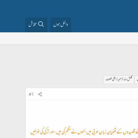
داخل ہوں
تلاش
ن
گلش ہند از میرزا علی لطف
#1
 قصیدوں کے مثنویان زبان عربی میں اُنہوں نے نظم کی ہیں، اور ترکی کی غزلیں