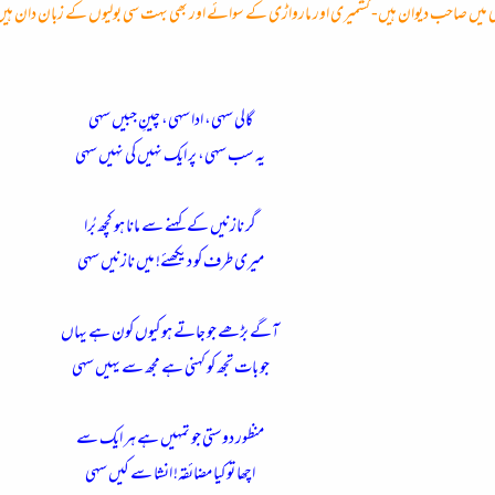
ی میں صاحب دیوان ہیں- کشمیری اور مارواڑی کے سوائے اور بھی بہت سی بولیوں کے زبان دان ہیں۔ 
گالی سہی، ادا سہی، چینِ جبیں سہی
یہ سب سہی، پر ایک نہیں کی نہیں سہی
گر نازنیں کے کہنے سے مانا ہو کچھ بُرا
میری طرف کو دیکھئے! میں نازنیں سہی
آگے بڑھے جو جاتے ہو کیوں کون ہے یہاں
جو بات تجھ کو کہنی ہے مجھ سے یہیں سہی
منظور دوستی جو تمہیں ہے ہر ایک سے
اچھا تو کیا مضائقہ! انشا سے کیں سہی