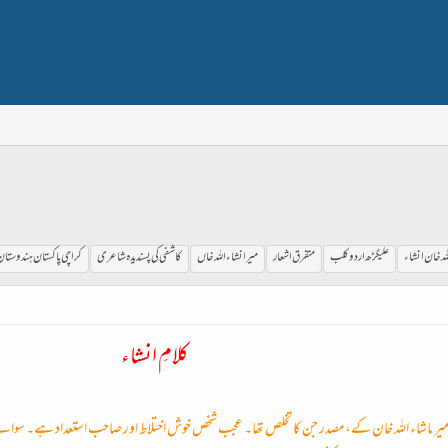
لہ خان انشاء
علیگڑھ اردو کلب
متفرق اشعار
میر انشاء اللہ خاں
کاشفی کی پسندیدہ شاعری
کراچی پاکستان ہندوستا
کلامِ انشاء
کیم میر ماشاء اللہ خان کے، مصدر جن کا تخلص تھا۔ عجب شخص خوش اختلاط اور صاحب استعداد ہے۔ سوائے