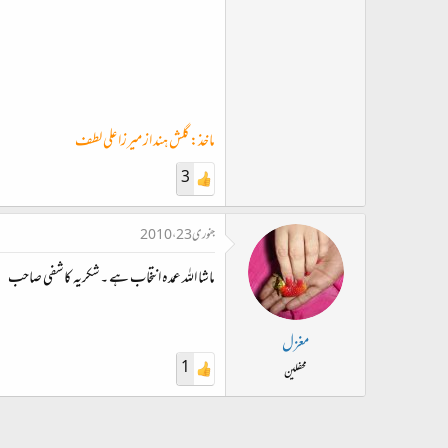
ماخذ: گلش ہند از میرزا علی لطف
3
جنوری 23، 2010
ماشا اللہ عمدہ انتخاب ہے ۔شکریہ کاشفی صاحب
مغزل
1
محفلین