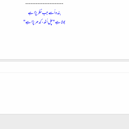
----------------------
بندہ اُسے جب نظر پڑا ہے
بولا ہے "چل اُٹھ، کدھر پڑا ہے"