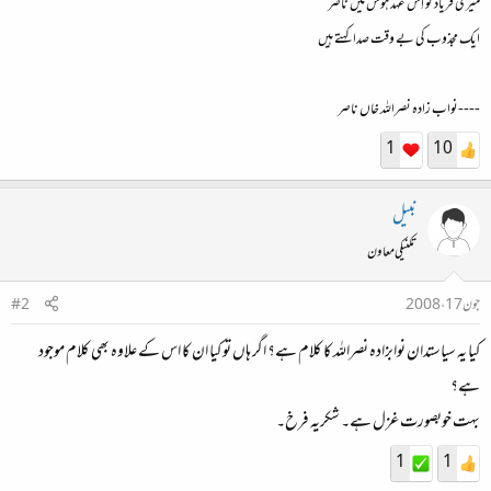
میری فریاد کو اِس عہد ہوس میں ناصر
ایک مجذوب کی بے وقت صدا کہتے ہیں
----نواب زادہ نصراللہ خاں ناصر
1
10
نبیل
تکنیکی معاون
جون 17، 2008
#2
کیا یہ سیاستدان نوابزادہ نصراللہ کا کلام ہے؟ اگر ہاں تو کیا ان کا اس کے علاوہ بھی کلام موجود
ہے؟
بہت خوبصورت غزل ہے۔ شکریہ فرخ۔
1
1