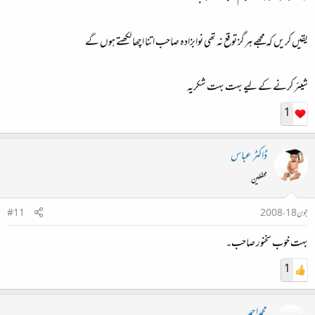
یقیں کریں کہ مجھے ہرگز توقع نہ تھی نوابزادہ صاحب اتنا اچھا لکھتے ہوں گے
شیئر کرنے کے لیے بہت بہت شکریہ
1
ڈاکٹر عباس
محفلین
جون 18، 2008
#11
بہت خوب سخنور صاحب۔
1
محمداحمد