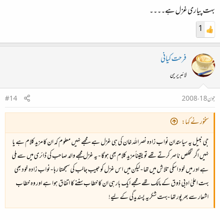
بہت پیاری غزل ہے۔۔۔۔
1
فرحت کیانی
لائبریرین
جون 18، 2008
#14
سخنور نے کہا:
جی نبیل یہ سیاستدان نواب زادہ نصراللہ خان کی ہی غزل ہے - مجھے نہیں معلوم کہ ان کا مزید کلام ہے یا
نہیں اگر تخلص ناصر کرتے تھے تو یقیناً مزید کلام بھی ہوگا - یہ غزل مجھے والد صاحب کی ڈائری میں سے ملی
ہے اور میں خود اسکی تلاش میں تھا - لیکن میں اس غزل کو حبیب جالب کی سمجھتا رہا - نواب زادہ خود بھی
بہت اعلیٰ ادبی ذوق کے مالک تھے - مجھے ایک بار ہی ان کا خطاب سننے کا اتفاق ہوا ہے اور وہ خطاب
اشعار سے بھرپور تھا -بہت شکریہ پسندیدگی کے لیے!‌