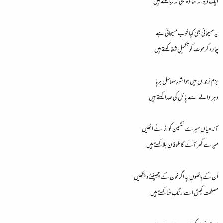
ایک دیوانہ تھا وہ بھی نہ رہا کہتے ہیں
یہ مسیحائی بھی کیا خوب مسیحائی ہے
چارہ گر موت کو تکمیلِ شِفا کہتے ہیں
بزمِ زنداں میں ہوا شورِ سلاسل برپا
دہر والے اسے پائل کی صدا کہتے ہیں
آندھیاں میرے نشیمن کو اڑانے اٹھیں
میرے گھر آئے گا طوفانِ بلا کہتے ہیں
اُن کے ہاتھوں پہ اگر خون کے چھینٹے دیکھیں
مصلحت کیش اسے رنگِ حنا کہتے ہیں