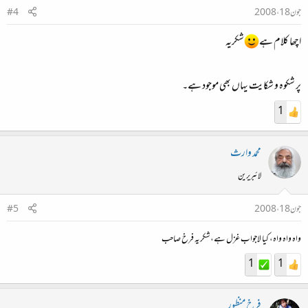
جون 18، 2008
#4
اچھا کلام ہے
شکریہ
پر شکوہ و شکایت یہاں بھی موجود ہے۔
1
محمد وارث
لائبریرین
جون 18، 2008
#5
واہ واہ واہ، کیا لاجواب غزل ہے، شکریہ فرخ صاحب
1
1
فرخ منظور