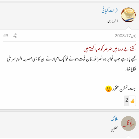
فرحت کیانی
لائبریرین
جون 17، 2008
#3
کتنے بے درد ہیں صَرصَر کو صبا کہتے ہیں
مجھے یاد ہے جب نوابزادہ نصراللہ خان فوت ہوئے تو ایک اخبار نے ان کا یہی مصرعہ بطورِ سرخی
لگایا تھا۔
بہت شکریہ سخنور
2
ملائکہ
محفلین