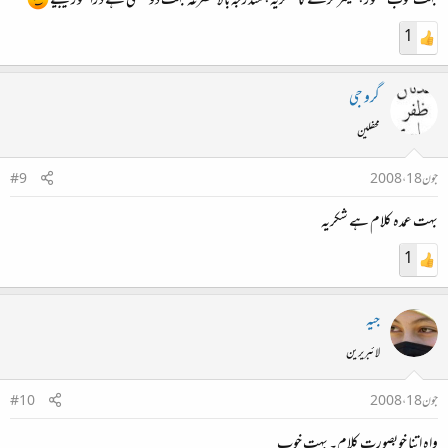
بہت خوب سخنور، شیئر کرنے کا شکریہ، مندرجہ بالا مصرعہ بہت ذو معنی ہے ذرا غور کیجیے
1
گرو جی
محفلین
جون 18، 2008
#9
بہت عمدہ کلام ہے شکریہ
1
جیہ
لائبریرین
جون 18، 2008
#10
واہ اتنا خوبصورت کلام۔ بہت خوب