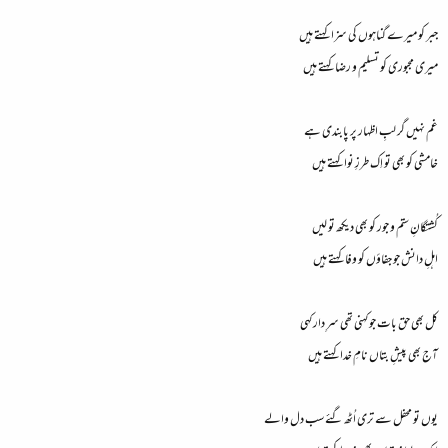
جبر کو میرے گناہوں کی سزا کہتے ہیں
میری مجبوری کو تسلیم و رضا کہتے ہیں
غم نہیں گر لبِ اظہار پر پابندی ہے
خامشی کو بھی تو اِک طرزِ نوا کہتے ہیں
کُشتگانِ ستم و جور کو بھی دیکھ تو لیں
اہلِ دانش جو جفاؤں کو وفا کہتے ہیں
کل بھی حق بات جو کہنی تھی سرِ دار کہی
آج بھی پیشِ بتاں نامِ خدا کہتے ہیں
یوں تو محفل سے تری اُٹھ گئے سب دل والے