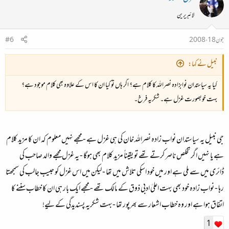
لائبریرین
جون 18، 2008
#6
نبیل نے کہا:
کیا یہ سیاستدان نوابزادہ نصراللہ کا کلام ہے؟ اگر ہاں تو کیا ان کا اس کے علاوہ بھی کلام موجود ہے؟
بہت خوبصورت غزل ہے۔ شکریہ فرخ۔
جی نبیل یہ سیاستدان نواب زادہ نصراللہ خان کی ہی غزل ہے - مجھے نہیں معلوم کہ ان کا مزید کلام
ہے یا نہیں اگر تخلص ناصر کرتے تھے تو یقیناً مزید کلام بھی ہوگا - یہ غزل مجھے والد صاحب کی
ڈائری میں سے ملی ہے اور میں خود اسکی تلاش میں تھا - لیکن میں اس غزل کو حبیب جالب کی سمجھتا
رہا - نواب زادہ خود بھی بہت اعلیٰ ادبی ذوق کے مالک تھے - مجھے ایک بار ہی ان کا خطاب سننے کا
اتفاق ہوا ہے اور وہ خطاب اشعار سے بھرپور تھا -بہت شکریہ پسندیدگی کے لیے!‌
1