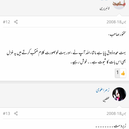
لائبریرین
جون 18، 2008
#12
سخنور صاحب،
بہت عمدہ ذوق پایا ہے ماشاءاللہ آپ نے، اور بہت خوبصورت کلام منتخب کرتےہیں یہ غزل
بھی اس بات کا ثبوت ہے۔۔ خوش رہیے۔
1
زھرا علوی
محفلین
جون 18، 2008
#13
زبردست ۔۔۔۔۔۔۔۔