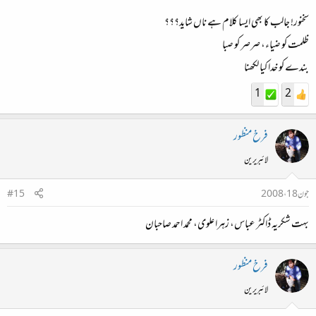
سخنور! جالب کا بھی ایسا کلام ہے ناں شاید؟؟؟
ظلمت کو ضیاء، صرصر کو صبا
بندے کو خدا کیا لکھنا
1
2
فرخ منظور
لائبریرین
جون 18، 2008
#15
بہت شکریہ ڈاکٹر عباس، زہرا علوی، محمد احمد صاحبان
فرخ منظور
لائبریرین