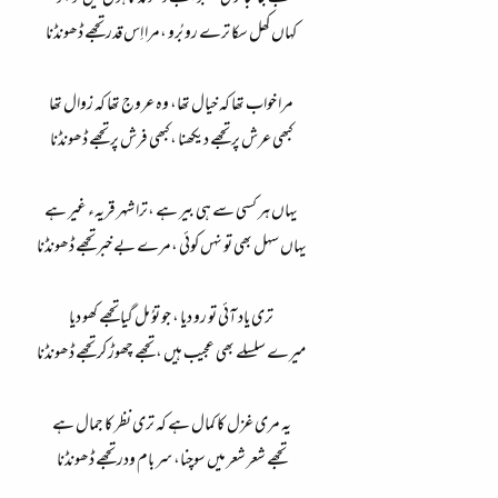
کہاں کھل سکا ترے رو بُرو ،مرا اِس قدر تجھے ڈھونڈنا
مرا خواب تھا کہ خیال تھا، وہ عروج تھا کہ زوال تھا
کبھی عرش پر تجھے دیکھنا ،کبھی فرش پر تجھے ڈھونڈنا
یہاں ہر کسی سے ہی بیر ہے ،ترا شہر قریہء غیر ہے
یہاں سہل بھی تو نہں کوئی ،مرے بے خبر تجھے ڈھونڈنا
تری یاد آئی تو رو دیا ، جو توُ مل گیا تجھے کھو دیا
میرے سلسلے بھی عجیب ہیں ، تجھے چھوڑ کر تجھے ڈھونڈنا
یہ مری غزل کا کمال ہے کہ تری نظر کا جمال ہے
تجھے شعر شعر میں سوچنا، سر بام ودر تجھے ڈھونڈنا​