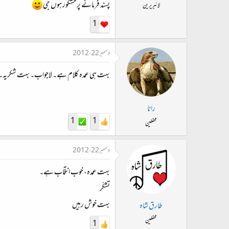
پسند فرمانے پر مشکور ہوں جی
لائبریرین
1
دسمبر 22، 2012
بہت ہی عمدہ کلام ہے۔ لاجواب۔ بہت شکریہ۔
رانا
1
1
محفلین
دسمبر 22، 2012
بہت عمدہ، خوب انتخاب ہے۔
تشکّر
بہت خوش رہیں
طارق شاہ
محفلین
1