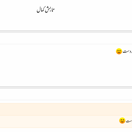
تابش کمال
بردست
دست