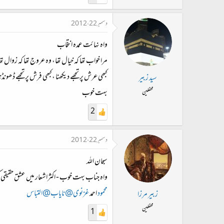
دسمبر 22، 2012
واہ نہائت عمدہ انتخاب
مرا خواب تھا کہ خیال تھا، وہ عروج تھا کہ زوال تھ
کبھی عرش پر تجھے دیکھنا ،کبھی فرش پر تجھے ڈھونڈنا
سید زبیر
بہت خوب
محفلین
2
دسمبر 22، 2012
سبحان اللہ
واہ جناب بہت خوب - اکثراشعار میں عشق حقیقی 
محمود
احمد
غزنوی@نایاب@التباس
زبیر مرزا
محفلین
1