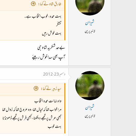
طارق شاہ نے کہا:
بہت عمدہ، خوب انتخاب ہے۔
شیزان
تشکّر
لائبریرین
بہت خوش رہیں
بےحد شکریہ شاہ جی
آپ بھی سدا خوش رہیئے
دسمبر 23، 2012
سید زبیر نے کہا:
واہ نہائت عمدہ انتخاب
شیزان
مرا خواب تھا کہ خیال تھا، وہ عروج تھا کہ زوال تھا
لائبریرین
کبھی عرش پر تجھے دیکھنا ،کبھی فرش پر تجھے ڈھونڈنا
بہت خوب