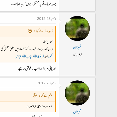
پسند فرمانے پر مشکور ہوں زبیر صاحب
دسمبر 23، 2012
زبیر مرزا نے کہا:
سبحان اللہ
شیزان
واہ جناب بہت خوب - اکثراشعار میں عشق حقیقی کی
لائبریرین
محمود
احمد
غزنوی@نایاب@التباس
مہربانی مرزا صاحب۔ خوش رہیئے
دسمبر 23، 2012
نیلم نے کہا:
عمدہ ،،بہت ہی خوبصورت
شیزان