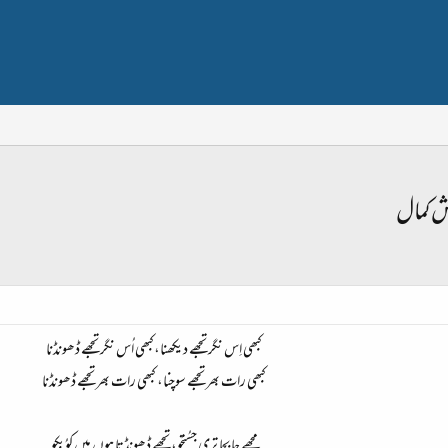
بش کمال
کبھی اِس نگر تجھے دیکھنا،کبھی اُس نگر تجھے ڈھونڈنا
کبھی رات بھر تجھے سوچنا، کبھی رات بھر تجھے ڈھونڈنا
مجھے جا بجا تری جسُتجُو، تجھے ڈھونڈتا ہوں میں کوُبکو