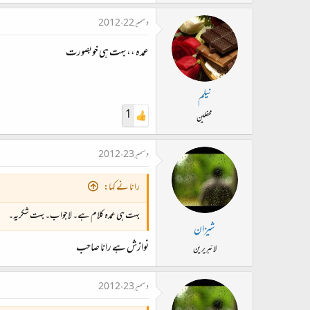
دسمبر 22، 2012
عمدہ ،،بہت ہی خوبصورت
نیلم
1
محفلین
دسمبر 23، 2012
رانا نے کہا:
بہت ہی عمدہ کلام ہے۔ لاجواب۔ بہت شکریہ۔
شیزان
نوازش ہے رانا صاحب
لائبریرین
دسمبر 23، 2012