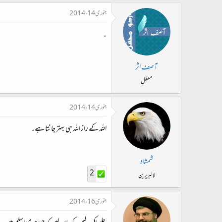
جنوری 14، 2014
۔
آصف اثر
معطل
جنوری 14، 2014
اللہ کے راز اللہ ہی بہتر جانتا ہے۔
شمشاد
2
لائبریرین
جنوری 16، 2014