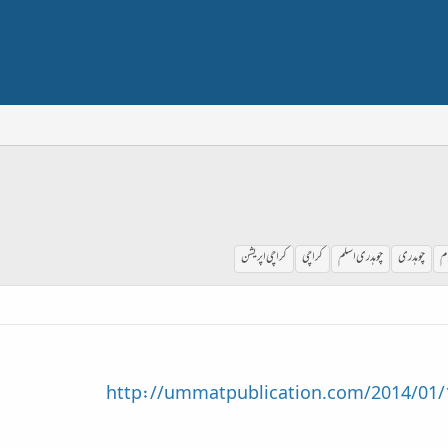
م
چوہدری
چوہدری اسلم
کراچی
کراچی اپریشن
http://ummatpublication.com/2014/01/