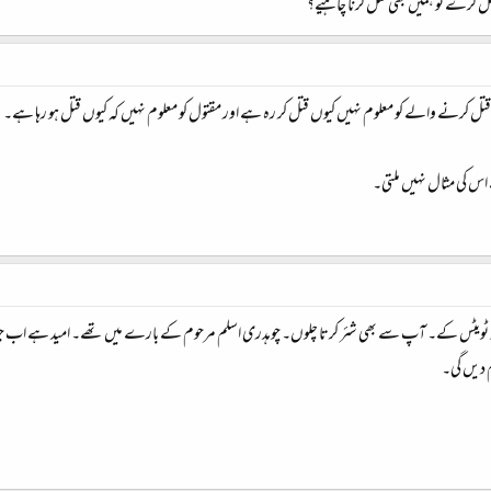
ی قتل کرے تو ہمیں بھی قتل کرنا چاہیے؟
 کرنے والے کو معلوم نہیں کیوں قتل کر رہ ہے اور مقتول کو معلوم نہیں کہ کیوں قتل ہو رہا ہے۔
 اس کی مثال نہیں ملتی۔
کی دو ٹویٹس کے۔ آپ سے بھی شئر کرتا چلوں۔ چوہدری اسلم مرحوم کے بارے میں تھے۔ امید ہے اب 
ام دیں گی۔