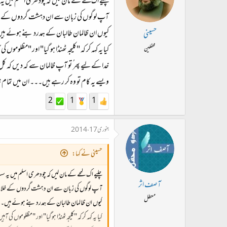
چلیے اک لمحے کے مان لیں کہ چودھری اسلم میں یہ س
آپ لوگوں کی زبان سے ان دہشت گردوں کے خلا
کیوں ان ظالمان طالبان کے ہمدرد بنے ہوئے ہ
حسینی
کیا یہ کہہ کر کہ "کلیجہ ٹھنڈا ہو گیا" اور "مظلوم
محفلین
خدا کے لیے پھر ُ تو آپ ظالمان سے کہ دیں کہ کل 
ویسے یہ کام تو وہ کر رہے ہیں۔۔۔ ان میں تمام خ
2
1
1
جنوری 17، 2014
حسینی نے کہا:
چلیے اک لمحے کے مان لیں کہ چودھری اسلم میں یہ سب 
آصف اثر
آپ لوگوں کی زبان سے ان دہشت گردوں کے خلاف ک
معطل
کیوں ان ظالمان طالبان کے ہمدرد بنے ہوئے ہیں۔
کیا یہ کہہ کر کہ "کلیجہ ٹھنڈا ہو گیا" اور "مظلوموں 