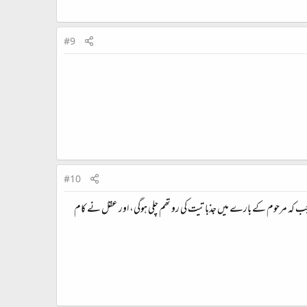
#9
#10
جب کہ مرحوم کے بارے میں جذباتیت کی رو تھم چلی ہوگی، اور عقل نے کام