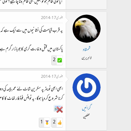
آیا کوئی ظالم ہو تو ہمیں بھی ظالم بننا چاہیے؟ کوئ
جنوری 17، 2014
یہ قرب قیامت کی نشانیوں میں سے ایک ہے کہ قتل
پاکستان میں قتل و غارت گری کا جو بازار گرم ہے
شمشاد
لائبریرین
2
جنوری 17، 2014
ابھی ابھی ٹویٹر پہ سکرین شاٹ لئے عمر چیمہ 
کرنا شروع کر دیا ہوگا، یہ ٹویٹس فوڈ فار تھاٹ کا ک
گرائیں
محفلین
1
2