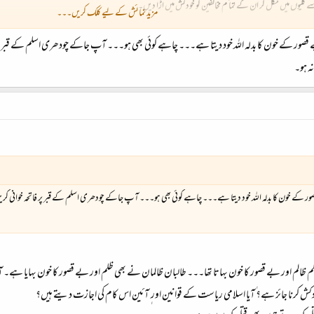
گلیوں میں نکل کر ان کے تما ًم مخالفین کو خودکش میں اڑا دیں۔
مزید نمائش کے لیے کلک کریں۔۔۔
وں کے علاوہ اک خامی یہ بھی ہے۔۔۔ کہ اپنے کسی مخالف کو حق زندگی دینے کو بھی تیار نہیں۔
کے خون کا بدلہ اللہ خود دیتا ہے۔۔۔ چاہے کوئی بھی ہو۔۔۔ آپ جاکے چودھری اسلم کے قبر پر فاتحہ خ
ہ ہو۔
ے خون کا بدلہ اللہ خود دیتا ہے۔۔۔ چاہے کوئی بھی ہو۔۔۔ آپ جاکے چودھری اسلم کے قبر پر فاتحہ خوانی کریں یا 
الم اور بے قصور کا خون بہاتا تھا۔۔۔ طالبان ظالمان نے بھی ظلم اور بے قصور کا خون بہایا ہے۔
خودکش کرنا جائز ہے؟ ٰآیا اسلامی ریاست کے قوانین اور ٖ آئین اس کام کی اجازت دیتے ہیں؟