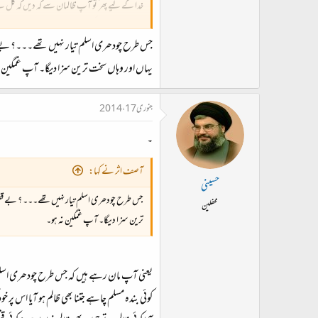
خدا کے لیے پھر ُ تو آپ ظالمان سے کہ دیں کہ کل سے 
ویسے یہ کام تو وہ کر رہے ہیں۔۔۔ ان میں تمام خامی
جس طرح چودھری اسلم تیار نہیں تھے۔۔۔؟ بے قصور 
یہاں اور وہاں سخت ترین سزا دیگا۔ آپ غمگین ن
جنوری 17، 2014
۔
آصف اثر نے کہا:
حسینی
جس طرح چودھری اسلم تیار نہیں تھے۔۔۔ ؟ بے قصور ک
محفلین
ترین سزا دیگا۔ آپ غمگین نہ ہو۔
یعنی آپ مان رہے ہیں کہ جس طرح چودھری اسلم ظ
کوئی بندہ مسلم چاہے جتنا بھی ظالم ہو آیا اس پر 