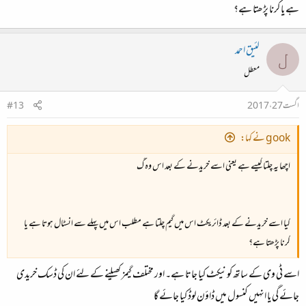
ہے یا کرنا پڑھتا ہے؟
لئیق احمد
ل
معطل
اگست 27، 2017
#13
gook نے کہا:
اچھا یہ چلتا کیسے ہے یعنی اسے خریدنے کے بعد اس وہ گ
کیا اسے خریدنے کے بعد ڈائریکٹ اس میں گیم چلتا ہے مطلب اس میں پہلے سے انسٹال ہوتا ہے یا
کرنا پڑھتا ہے؟
اسے ٹی وی کے ساتھ کونیکٹ کیا جاتا ہے۔ اور مختلف گیمز کھیلنے کے لئے ان کی ڈسک خریدی
جائے گی یا انہیں کنسول میں ڈاؤن لوڈ کیا جائے گا