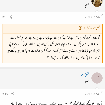
محفلین
اگست 27، 2017
#9
لئیق احمد نے کہا:
قیمت کا انحصار تو اس پر بھی ہے کہ آپ کہاں سے خریدنا چاہ رہے ہیں۔ویسے اچھا گیم کنسول ہے۔
[/QUOT میںں پاکستان سے خریدنا چاہتا ہوں لیکن یہ کس شہر میں ملے گا اور جی ٹی اے 5 والا پی
ایس فور خریدنا چاہتا ہوں جو کے میں نے ابھی تک صرف گوگل پر دیکھا ہے اور پاکستان میں یہ کتنے میں
مل جائے گا یا کس شہر میں ملے گا یہ ابھی تک پتہ نہیں؟؟؟؟
لئیق احمد
ل
معطل
اگست 27، 2017
#10
پاکستان میں کتنے کا ملے گا مجھے علم نہیں ہے، ویسے سارے ہی بڑے شہروں سے مل جانا