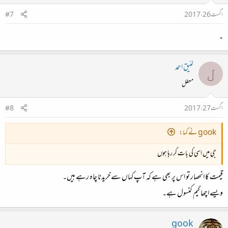
اگست 26، 2017
#7
۔
لئیق احمد
ل
معطل
اگست 27، 2017
#8
gook نے کہا:
جی میں اسی کی بات کر رہا ہوں
قیمت کا انحصار تو اس پر بھی ہے کہ آپ کہاں سے خریدنا چاہ رہے ہیں۔
ویسے اچھا گیم کنسول ہے۔
gook