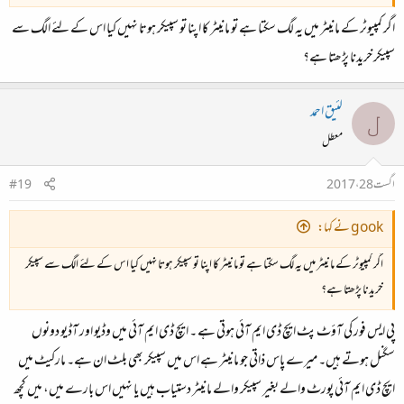
اگر کمپیوٹر کے مانیٹر میں یہ لگ سکتا ہے تو مانیٹر کا اپنا تو سپیکر ہوتا نہیں کیا اس کے لئے الگ سے
سپیکر خریدنا پڑھتا ہے؟
لئیق احمد
ل
معطل
اگست 28، 2017
#19
gook نے کہا:
اگر کمپیوٹر کے مانیٹر میں یہ لگ سکتا ہے تو مانیٹر کا اپنا تو سپیکر ہوتا نہیں کیا اس کے لئے الگ سے سپیکر
خریدنا پڑھتا ہے؟
پی ایس فور کی آؤٹ پٹ ایچ ڈی ایم آئی ہوتی ہے ۔ ایچ ڈی ایم آئی میں وڈیو اور آڈیو دونوں
سگنل ہوتے ہیں۔ میرے پاس ذاتی جو مانیٹر ہے اس میں سپیکر بھی بلٹ ان ہے۔ مارکیٹ میں
ایچ ڈی ایم آئی پورٹ والے بغیر سپیکر والے مانیٹر دستیاب ہیں یا نہیں اس بارے میں، میں کچھ