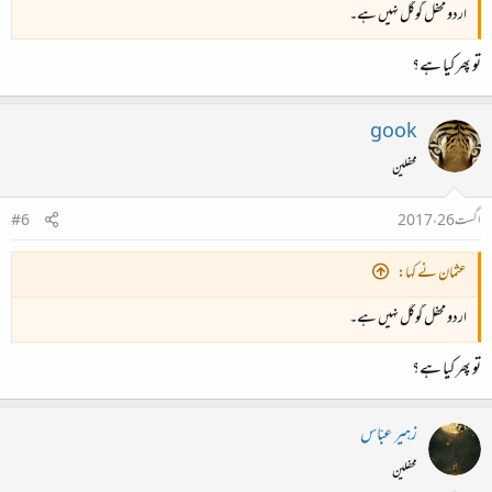
اردو محفل گوگل نہیں ہے۔
تو پھر کیا ہے؟
gook
محفلین
اگست 26، 2017
#6
عثمان نے کہا:
اردو محفل گوگل نہیں ہے۔
تو پھر کیا ہے؟
زہیر عبّاس
محفلین