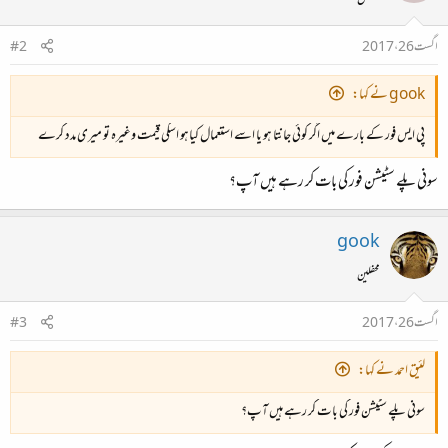
معطل
اگست 26، 2017
#2
gook نے کہا:
پی ایس فور کے بارے میں اگر کوئی جانتا ہو یا اسے استعمال کیاہو اسکی قیمت وغیرہ تو میری مدد کرے
سونی پلے سٹیشن فور کی بات کر رہے ہیں آپ؟
gook
محفلین
اگست 26، 2017
#3
لئیق احمد نے کہا:
سونی پلے سٹیشن فور کی بات کر رہے ہیں آپ؟