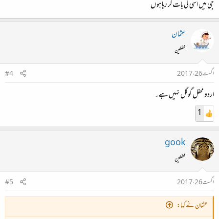
جی میں اسی کی بات کر رہا ہوں
عثمان
محفلین
اگست 26، 2017
#4
اردو محفل گوگل نہیں ہے۔
1
gook
محفلین
اگست 26، 2017
#5
عثمان نے کہا: