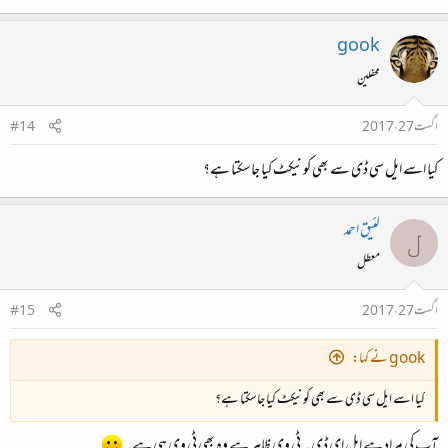
gook
محفلین
اگست 27، 2017
#14
کیا اسے ایل سی ڈی سے بھی کونیکٹ کیا جاسکتا ہے؟
لئیق احمد
ل
معطل
اگست 27، 2017
#15
gook نے کہا:
کیا اسے ایل سی ڈی سے بھی کونیکٹ کیا جاسکتا ہے؟
آپ کی مراد ہے ایل ای ڈی ۔ ٹی وی ظاہر ہے وہ بھی ٹی وی ہی ہے۔