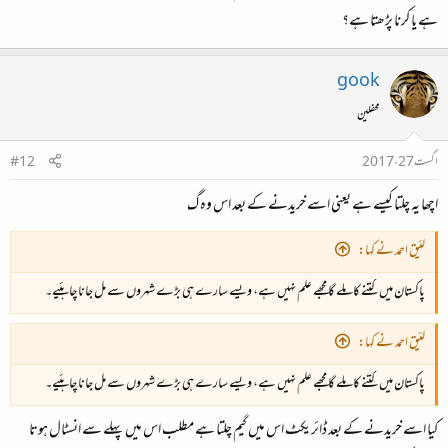
ہے یا کرنا پڑھتا ہے؟
gook
محفلین
اگست 27، 2017
#12
اچھا یہ چلتا کیسے ہے یعنی اسے خریدنے کے بعد اس وہ گ
لئیق احمد نے کہا:
پاکستان میں کتنے کا ملے گا مجھے علم نہیں ہے، ویسے سارے ہی بڑے شہروں سے مل جانا چاہئیے۔
لئیق احمد نے کہا:
پاکستان میں کتنے کا ملے گا مجھے علم نہیں ہے، ویسے سارے ہی بڑے شہروں سے مل جانا چاہئیے۔
کیا اسے خریدنے کے بعد ڈائریکٹ اس میں گیم چلتا ہے مطلب اس میں پہلے سے انسٹال ہوتا