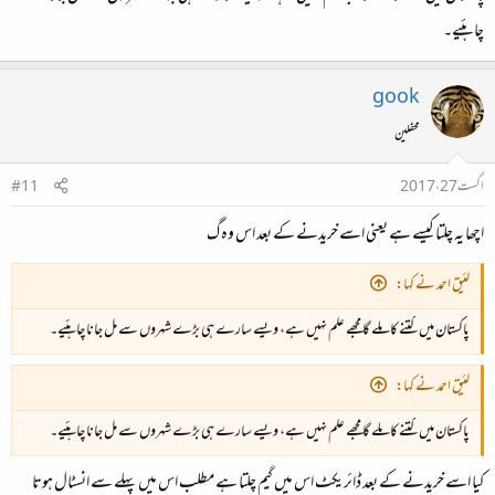
چاہئیے۔
gook
محفلین
اگست 27، 2017
#11
اچھا یہ چلتا کیسے ہے یعنی اسے خریدنے کے بعد اس وہ گ
لئیق احمد نے کہا:
پاکستان میں کتنے کا ملے گا مجھے علم نہیں ہے، ویسے سارے ہی بڑے شہروں سے مل جانا چاہئیے۔
لئیق احمد نے کہا:
پاکستان میں کتنے کا ملے گا مجھے علم نہیں ہے، ویسے سارے ہی بڑے شہروں سے مل جانا چاہئیے۔
کیا اسے خریدنے کے بعد ڈائریکٹ اس میں گیم چلتا ہے مطلب اس میں پہلے سے انسٹال ہوتا