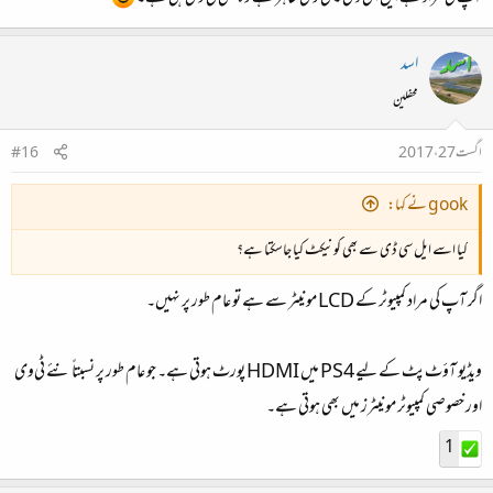
اسد
محفلین
اگست 27، 2017
#16
gook نے کہا:
کیا اسے ایل سی ڈی سے بھی کونیکٹ کیا جاسکتا ہے؟
اگر آپ کی مراد کمپیوٹر کے LCD مونیٹر سے ہے تو عام طور پر نہیں۔
ویڈیو آؤٹ‌پٹ کے لیے PS4 میں HDMI پورٹ ہوتی ہے۔ جو عام طور پر نسبتاً نئے ٹی‌وی
اور خصوصی کمپیوٹر مونیٹرز میں بھی ہوتی ہے۔
1