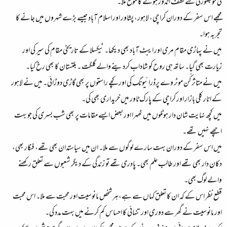
کی خوبصورتی سے لُطف اندوز ہونے کا موقع ملا۔​
مجھے اس سفر کے دوران کراچی، لاہور، پشاور اور اسلام آباد جیسے بڑے شہروں میں جانے کا
تجربہ ہوا۔​
میں نے پہاڑی مقام مری اور ایبٹ آباد بھی دیکھا۔ ٹیکسلا کے تاریخی مقام کی سیر کی اور
زیارت بھی گیا۔ ساتھ ہی روح کو شاداب کردینے والے گلگت ۔ بلتستان کا بھی رخ کیا۔​
میں نے متاثر کُن موٹر وے پرڈرائیونگ کی اور کچے راستوں پر بھی گاڑی دوڑائی۔ میں نے لاہور
کے انار کلی بازار اور کراچی کے پارک ٹاور میں خریداری بھی کی۔​
میں کچھ نہایت شان دار ہوٹلوں میں ٹھہرا اور بعض ایسے مقامات پر بھی شب بسری کی جو بہت
اچھے نہیں تھے۔​
میں اس سفر کے دوران بہت سارے لوگوں سے ملا۔ ان میں سیاستدان بھی تھے، فنکار بھی،
دکان دار بھی تھے اور طالب علم بھی۔ پادری تھے تو زندگی کے دیگر شعبوں سے تعلق رکھنے
والے لوگ بھی۔​
قطع نظر اس کے کہ ان کا تعلق کہاں سے ہے، ہر شخص مانوسیت اور محبت سے ملا۔ اس محبت
اور مانوسیت نے گھر سے دوری اور تنہائی کا احساس کم کرنے میں بہت مدد کی۔​