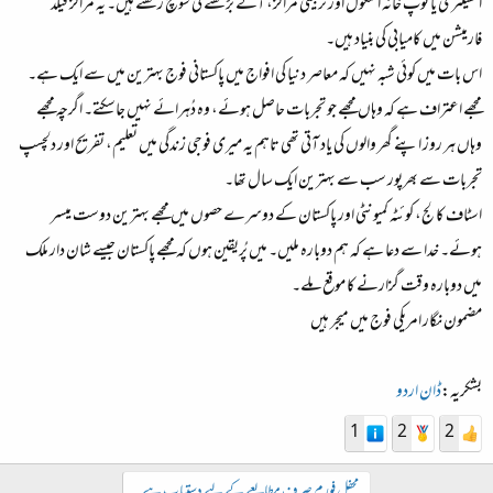
انفینٹری یا توپ خانہ اسکول اور تربیتی مراکز، آگے بڑھنے کی سوچ رکھتے ہیں۔ یہ مراکز فیلڈ
فارمیشن میں کامیابی کی بنیاد ہیں۔​
اس بات میں کوئی شبہ نہیں کہ معاصر دنیا کی افواج میں پاکستانی فوج بہترین میں سے ایک ہے۔​
مجھے اعتراف ہے کہ وہاں مجھے جو تجربات حاصل ہوئے، وہ دُہرائے نہیں جاسکتے۔ اگرچہ مجھے
وہاں ہر روز اپنے گھر والوں کی یاد آتی تھی تاہم یہ میری فوجی زندگی میں تعلیم، تفریح اور دلچسپ
تجربات سے بھرپور سب سے بہترین ایک سال تھا۔​
اسٹاف کالج، کوئٹہ کمیونٹی اور پاکستان کے دوسرے حصوں میں مجھے بہترین دوست میسر
ہوئے۔ خدا سے دعا ہے کہ ہم دوبارہ ملیں۔ میں پُریقین ہوں کہ مجھے پاکستان جیسے شان دار ملک
میں دوبارہ وقت گزارنے کا موقع ملے۔​
مضمون نگار امریکی فوج میں میجر ہیں​
بشکریہ:
ڈان اردو
1
2
2
محفل فورم صرف مطالعے کے لیے دستیاب ہے۔