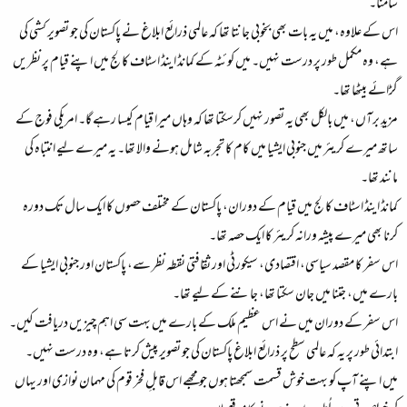
سامنا۔
اس کے علاوہ، میں یہ بات بھی بخوبی جانتا تھا کہ عالمی ذرائع ابلاغ نے پاکستان کی جو تصویر کشی کی
ہے، وہ مکمل طور پر درست نہیں۔ میں کوئٹہ کے کمانڈ اینڈ اسٹاف کالج میں اپنے قیام پر نظریں
گڑائے بیٹھا تھا۔​
مزیدِ برآں، میں بالکل بھی یہ تصور نہیں کرسکتا تھا کہ وہاں میرا قیام کیسا رہے گا۔ امریکی فوج کے
ساتھ میرے کریئر میں جنوبی ایشیا میں کام کا تجربہ شامل ہونے والا تھا۔ یہ میرے لیے انتباہ کی
مانند تھا۔​
کمانڈ اینڈ اسٹاف کالج میں قیام کے دوران، پاکستان کے مختلف حصوں کا ایک سال تک دورہ
کرنا بھی میرے پیشہ ورانہ کریئر کا ایک حصہ تھا۔​
اس سفر کا مقصد سیاسی، اقتصادی، سیکورٹی اور ثقافتی نقطہ نظر سے، پاکستان اور جنوبی ایشیا کے
بارے میں، جتنا میں جان سکتا تھا، جاننے کے لیے تھا۔​
اس سفر کے دوران میں نے اس عظیم ملک کے بارے میں بہت سی اہم چیزیں دریافت کیں۔
ابتدائی طور پر یہ کہ عالمی سطح پر ذرائع ابلاغ پاکستان کی جو تصویر پیش کرتا ہے، وہ درست نہیں۔​
میں اپنے آپ کو بہت خوش قسمت سمجھتا ہوں جو مجھے اس قابلِ فخر قوم کی مہمان نوازی اور یہاں