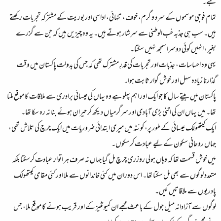
ہے۔​
تمام فوجی موسموں کے سرد و گرم، خوف، تنہائی، اداسی اور بوریت کے مشترکہ تجربات رکھتے
ہیں۔ سب ہی جذبہ حُب الوطنی سے سرشار ہوتے ہیں۔ یہ وہ چیزیں ہیں کہ جن سے گزرے
بغیر، انہیں کوئی دوسرا سمجھ نہیں سکتا۔​
یہی وہ احساسات، جذبات اور تجربات کی قدرِ مشترک تھی کہ جس کی بدولت پاکستان میں وقت
گذارنا زیادہ سہل اور خوش گوار ثابت ہوا۔​
پاکستان میں بیتے سال کا جو ایک اور اہم پہلو ہے وہ یہاں کی عیسائی برادری سے ملاقات کا موقع ملنا
تھا۔ میں یہاں ان کی اتنی بڑی آبادی اور سرگرمیاں دیکھ کر حیران ہوئے بنا نہ رہ سکا تھا۔​
ایک کیتھولک عیسائی کے طور پر، کوئٹہ میں میری ابتدائی ضروریات میں ایک چرچ کی تلاش تھی،
جہاں روحانی سکون کے لیے عبادت کرسکوں۔​
میں خوش قسمت تھا کہ وہاں ہولی روزری چرچ مل گیا جہاں نہ صرف ہر اتوار عبادت کرسکتا بلکہ
متعدد لوگوں سے بھی مل سکتا تھا۔ اس دوران میں کئی خاندانوں سے ملا اور کئی مقامی کیتھولک
پادریوں سے ملاقاتیں کیں۔​
لوگوں سے آزادانہ میل جول کے باعث مجھے ان کمیونٹیز کے اور قریب ہونے کا موقع ملا، جس