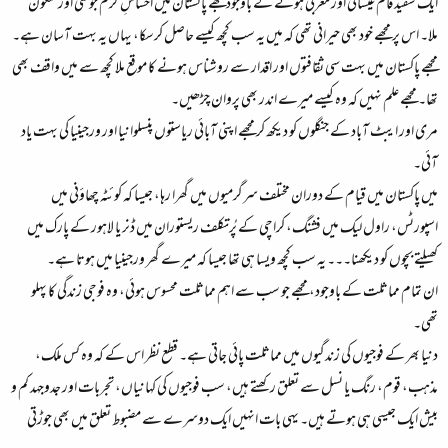
ایک سفید فام عیسائی اور مغربی ہونے کے باوجود مجھے پاکستان میں احساسِ گرم جوشی اور سکون
ملا۔ اس پر مجھے خود بھی حیرانی تھی کہ میں یہ سب کچھ کیسے حاصل کرسکا، یہاں یہ بہت آسان ہے۔​
مجھے پاکستان میں بہت سی ثقافتوں اور اقدار سے روشناس ہونے کا موقع ملا کچھ سے میں واقف بھی
تھا۔ مجھے علم نہیں کہ وہ کیسے میرے اندر بھی پروان چڑھیں۔​
مری اور ایبٹ آباد کے جنگلوں کو دیکھ کر مجھے اپنی آبائی ریاستوں پنسلوانیا اور ورجینیا کی بہت یاد
آئی۔​
میں پاکستان میں قیام کے دوران مختلف سرگرمیوں میں گھرا رہا، جیسا کہ کوئٹہ چھاؤنی میں
اسپورٹس، راول لیک میں فشنگ، کراچی کے پُرتکلف ریستوران میں ڈنر یا لاہور کے پارک میں
کھیلتے بچوں کو دیکھنا۔۔۔ یہ سب کچھ ویسا ہی تھا جیسا کہ میرے گھر ورجینیا میں ہوتا ہے۔​
ان تمام مماثلت کے باوجود، مجھے جو سب سے اہم مماثلت محسوس ہوئی، وہ فوجی زندگی کا پہلو
تھی۔​
دنیا بھر کے فوجیوں کی زندگیوں میں مماثلت پائی جاتی ہے۔ قطع نظر اس کے کہ وہ کس ملک،
مذہب، قوم، رنگ یا نسل سے تعلق رکھتے ہیں، سب فوجیوں کی کہانیاں، تجربات اور جدوجہد کم و
بیش ایک جیسی ہی ہوتے ہیں۔ یہی بات انہیں ایک دوسرے سے مضبوط تعلق میں بھی جوڑتی