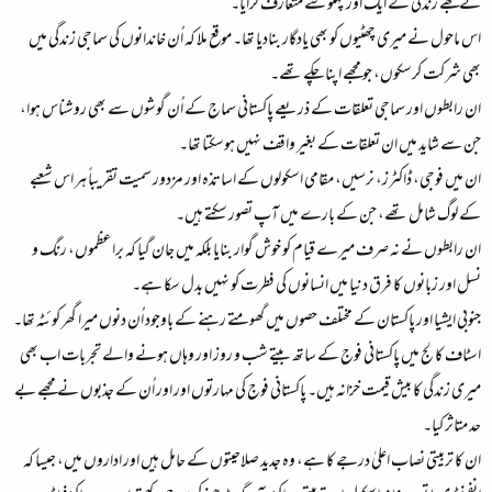
نے مجھے زندگی کے ایک اور پہلو سے متعارف کرایا۔​
اس ماحول نے میری چھٹیوں کو بھی یادگار بنادیا تھا۔ موقع ملا کہ اُن خاندانوں کی سماجی زندگی میں
بھی شرکت کرسکوں، جو مجھے اپنا چکے تھے۔​
ان رابطوں اور سماجی تعلقات کے ذریعے پاکستانی سماج کے اُن گوشوں سے بھی روشناس ہوا،
جن سے شاید میں ان تعلقات کے بغیر واقف نہیں ہوسکتا تھا۔​
ان میں فوجی، ڈاکٹرز، نرسیں، مقامی اسکولوں کے اساتذہ اور مزدور سمیت تقریباً ہر اس شعبے
کے لوگ شامل تھے، جن کے بارے میں آپ تصور سکتے ہیں۔​
ان رابطوں نے نہ صرف میرے قیام کو خوش گوار بنایا بلکہ میں جان گیا کہ براعظموں، رنگ و
نسل اور زبانوں کا فرق دنیا میں انسانوں کی فطرت کو نہیں بدل سکا ہے۔​
جنوبی ایشیا اور پاکستان کے مختلف حصوں میں گھومتے رہنے کے باوجود اُن دنوں میرا گھر کوئٹہ تھا۔​
اسٹاف کالج میں پاکستانی فوج کے ساتھ بیتے شب و روز اور وہاں ہونے والے تجربات اب بھی
میری زندگی کا بیش قیمت خزانہ ہیں۔ پاکستانی فوج کی مہارتوں اور اور اُن کے جذبوں نے مجھے بے
حد متاثر کیا۔​
ان کا تربیتی نصاب اعلیٰ درجے کا ہے، وہ جدید صلاحیتوں کے حامل ہیں اور اداروں میں، جیسا کہ