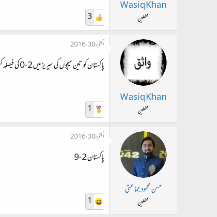
ت
Wasiq Khan
د
3
محفلین
ا
ء
اکتوبر 30، 2016
پاکستان کو تین میچوں کی سیریز میں 2-0 کی فیصلہ کن برتری حاصل ہے۔۔۔۔۔
Wasiq Khan
1
محفلین
اکتوبر 30، 2016
پاکستان 2-9
حسن محمود جماعتی
1
محفلین