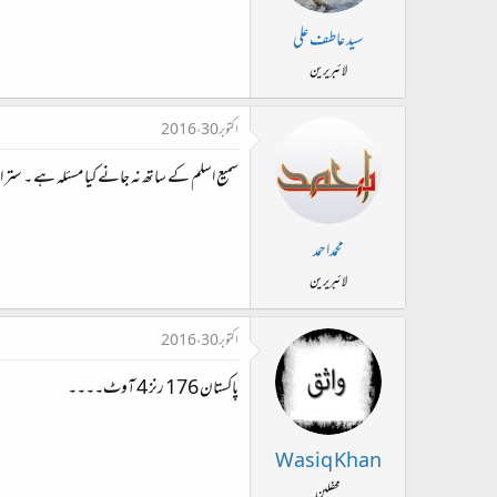
سید عاطف علی
لائبریرین
اکتوبر 30، 2016
سمیع اسلم کے ساتھ نہ جانے کیا مسئلہ ہے ۔ ستر اسی 
محمداحمد
لائبریرین
اکتوبر 30، 2016
پاکستان 176 رنز 4 آوٹ۔۔۔۔
Wasiq Khan
محفلین