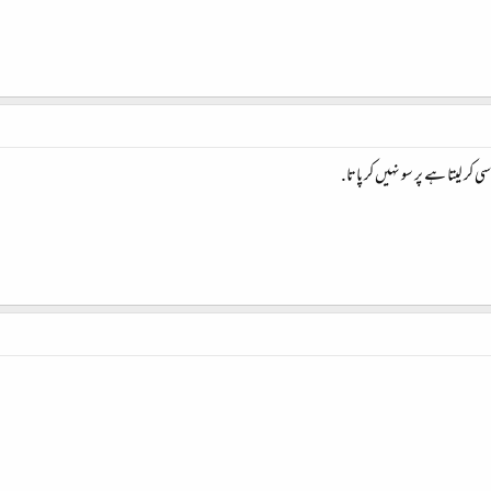
کر لیتا ہے پر سو نہیں کر پاتا.