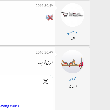
اکتوبر 30، 2016
ابو مصعب
محفلین
اکتوبر 30، 2016
میری ٹوئیٹ
محمداحمد
لائبریرین