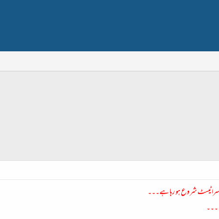
یسرا ٹیسٹ شروع ہو رہا ہے۔۔۔