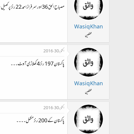
مصباح الحق 36 اور سرفراز احمد 22 رنز پر کھیل رہیں ہیں۔۔۔۔
Wasiq Khan
محفلین
اکتوبر 30، 2016
پاکستان 197 رنز 4 کھلاڑی آوٹ۔۔۔
Wasiq Khan
محفلین
اکتوبر 30، 2016
پاکستان کے 200 رنز مکمل۔۔۔۔