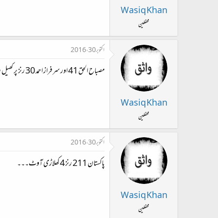
Wasiq Khan
محفلین
اکتوبر 30، 2016
مصباح الحق 41 اور سرفراز احمد 30 رنز پر کھیل رہیں ہیں۔۔۔۔
Wasiq Khan
محفلین
اکتوبر 30، 2016
پاکستان 211 رنز 4 کھلاڑی آوٹ۔۔۔
Wasiq Khan
محفلین