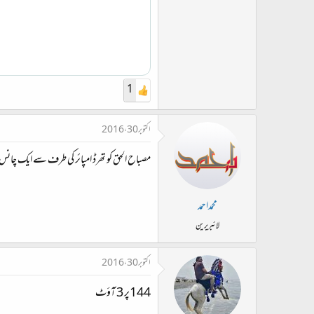
1
اکتوبر 30، 2016
مصباح الحق کو تھرڈ امپائر کی طرف سے ایک چانس
محمداحمد
لائبریرین
اکتوبر 30، 2016
144پر 3 آؤٹ