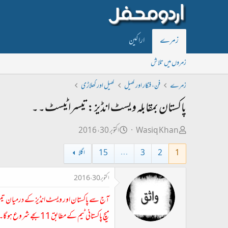
زمرے
اراکین
زمروں میں تلاش
زمرے
فن، فنکار اور کھیل
کھیل اور کھلاڑی
پاکستان بمقابلہ ویسٹ انڈیز:تیسرا ٹیسٹ۔۔
ص
ت
Wasiq Khan
اکتوبر 30، 2016
ا
ا
1
2
3
…
15
اگلا
ح
ر
ب
ی
اکتوبر 30، 2016
ل
خ
آج سے پاکستان اور ویسٹ انڈیز کے درمیان ت
ڑ
ا
ی
ب
میچ پاکستانی ٹیم کے مطابق 11 بجے شروع ہو گا۔۔۔۔