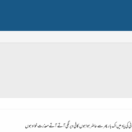
بھائی کی یاد میں اک بار پھر سے حاضر ہوا ہوں کافی دیر لگی آتے آتے معذرت خواہ ہوں