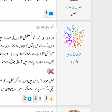
صلال یوسف
1
محفلین
اکتوبر 28، 2014
اردو فارسی اشعار کو نستعلیقی طغروں کی صورت م
اس کے لیے جن باتوں کا لحاظ بہت ضروری ہے
آرائشی طغرا بناتے وقت ہمیشہ بعد والا حرف یا لف
شاکرالقادری
جس سے عبارت پڑھنے میں آسانی ہوتی ہے مثلا 
لائبریرین
لیکن موجودہ ڈیزائن میں اس بات کو بالکل مد نظر نہی
نتیجہ کے طور پر عبارت ایک معمہ اور چیستان بن 
2
2
1