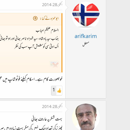
اکتوبر 28، 2014
ابوحمزہ نے کہا:
السلام علیکم احباب
arifkarim
جناب سید بادشاہ ،سید شہزاد ناصر بھائی اور اوشو بھا
معطل
اک ادنیٰ سی کوشش آپ سب کی نظر
خوبصورت کام ہے۔ اسکام کیلئے فوٹوشاپ میں عموما
1
اکتوبر 28، 2014
بہت شکریہ عارف بھائی
لیئرز کی تعداد چیک نہیں کی مگر بہت زیادہ ہیں صرف ٹیکسٹ