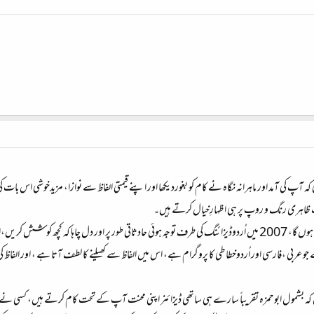
پ کی آمد اور ماہرانہ نگاہ نے کام کو بغوردیکھا اور اپنے قیمتی الفاظ سے نوازا، مزیدخوشی اس بات کی کہ
اب ظاہری رنگ و روپ پر ہی اظہارِخیال کرتے ہیں۔
شاکرالقادری بھائی میں اک بات کی وضاحت کرنا چاہوں گا، 2007 میں اُردوڈیزائنگ کی طرف توجہ ہوئی حادثاتی طور پر
ربی ،فارسی اور اُردوخطاطی کا پروگرام ہے، اس میں الفاظ سے کھیلنے کا لطف آتا ہے ، اور الفاظ ک
ہ بشمول ابوحمزہ تقریباً سارے ہی ساتھی ڈیزائنر اپنی محنت آپ کے تحت کام کرتے ہیں، کسی نے بھی