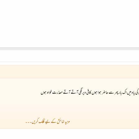
ئی کی یاد میں اک بار پھر سے حاضر ہوا ہوں کافی دیر لگی آتے آتے معذرت خواہ ہوں
مزید نمائش کے لیے کلک کریں۔۔۔