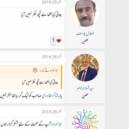
اکتوبر 29، 2014
بھائی کیا لکھا ہے کچھ نظر نہیں آیا
صلال یوسف
1
محفلین
اکتوبر 29، 2014
ابوحمزہ نے کہا:
بھائی کیا لکھا ہے کچھ نظر نہیں آیا
سید شہزاد ناصر
یار
شاکرالقادری
صاحب کو ٹیگ کر رہا تھا مگر نہیں 
محفلین
اکتوبر 29، 2014
ابوحمزہ
! آپ کے محبت کے لیے شکر گزار ہوں ۔۔۔ خطا