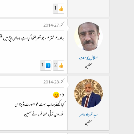
1
اکتوبر 27، 2014
برادرم محترم ، جو شعر لکھا گیا ہے وہ ان پیج میں
صلال یوسف
1
2
محفلین
اکتوبر 28، 2014
واہ
کیا کہنے جناب بہت خوبصورت ڈیزائن
اللہ مزید ترقی عطا فرمائے آمین
سید شہزاد ناصر
محفلین