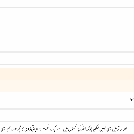
ہوا
ط تو میں بھی نہیں لیکن چونکہ اللہ کی نعمتوں میں سے ایک نعمت جمالیاتی ذوق کا کچھ حصہ مجھے بھی ودی