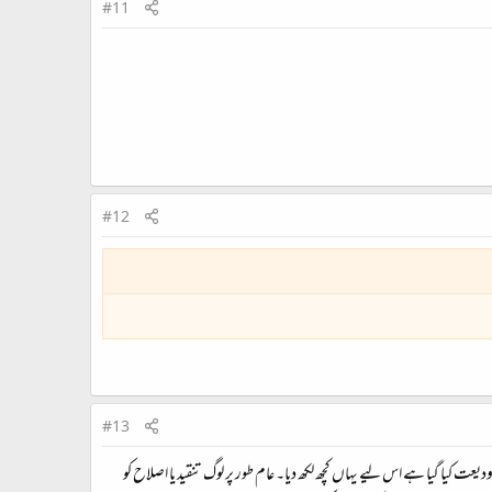
#11
#12
#13
عت کیا گیا ہے اس لیے یہاں کچھ لکھ دیا۔ عام طور پر لوگ تنقید یا اصلاح کو