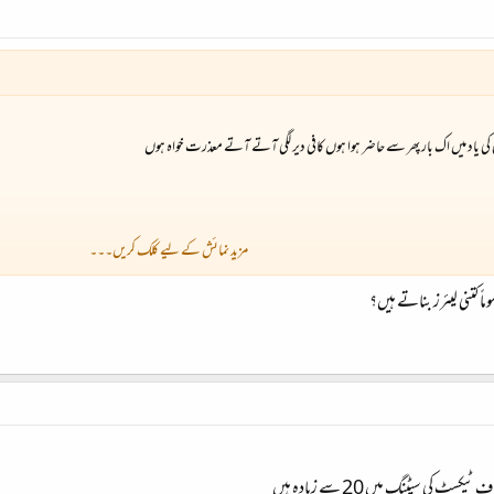
ئی کی یاد میں اک بار پھر سے حاضر ہوا ہوں کافی دیر لگی آتے آتے معذرت خواہ ہوں
مزید نمائش کے لیے کلک کریں۔۔۔
ً کتنی لیئرز بناتے ہیں؟
 کی سیٹنگ میں 20 سے زیادہ ہیں