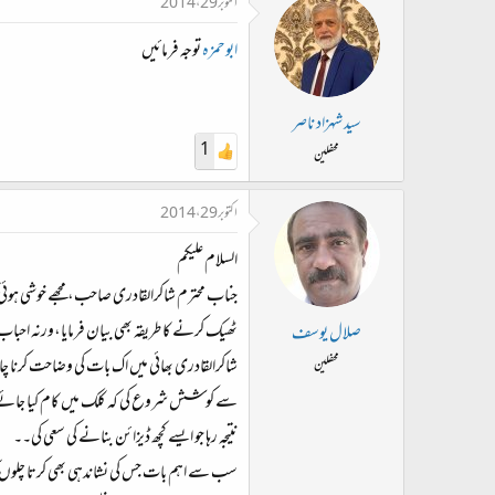
اکتوبر 29، 2014
ابوحمزہ
توجہ فرمائیں
سید شہزاد ناصر
1
محفلین
اکتوبر 29، 2014
السلام علیکم
جناب محترم شاکرالقادری صاحب، مجھے خوشی ہوئی کہ آ
ٹھیک کرنے کا طریقہ بھی بیان فرمایا،ورنہ احب
صلال یوسف
محفلین
سے کوشش شروع کی کہ کلک میں کام کیا جائے جو ع
نتیجہ رہا جو ایسے کچھ ڈیزائن بنانے کی سعی کی۔۔
سب سے اہم بات جس کی نشاندہی بھی کرتا چلوں ک