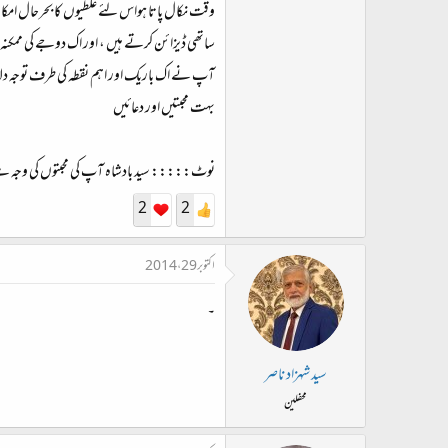
وقت نکال پاتا ہواس لئے غلطیوں کا بحرحال امکان
ساتھی ڈیزائن کرتے ہیں ، اور اک دوجے کی ممکنہ رہ
آپ نے اک باریک اور اہم نقطہ کی طرف توجہ دل
بہت محبتیں اور دعائیں
نوٹ::::: سید بادشاہ آپ کی محبتوں کی وجہ ہے
2
2
اکتوبر 29، 2014
۔
سید شہزاد ناصر
محفلین