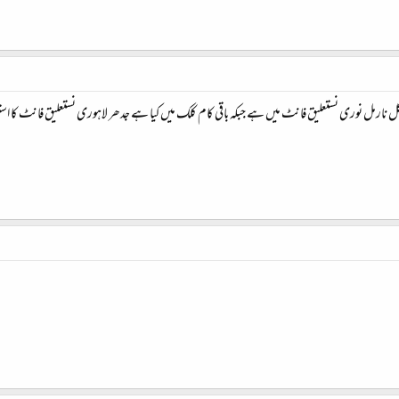
 بلکل نارمل نوری نستعلیق فانٹ میں ہے جبکہ باقی کام کلک میں کیا ہے جدھر لاہوری نستعلیق فانٹ کا است