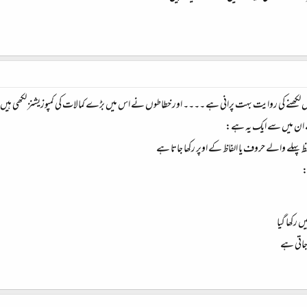
یں لکھنے کی روایت بہت پرانی ہے ۔۔۔۔ اور خطاطوں نے اس میں بڑے کمالات کی کمپوزیشنز لکھی ہیں
 ان میں سے ایک یہ ہے:
ظ پہلے والے حروف یا الفاظ کے اوپر رکھا جاتا ہے
:
ں رکھا گیا
جاتی ہے