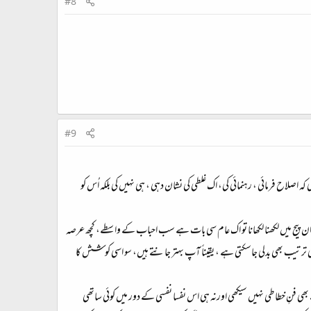
#8
#9
 اصلاح فرمائی ، رہنمائی کی، اک غلطی کی نشان دہی ، ہی نہیں کی بلکہ اُس کو
 اور دل چاہا کہ کچھ کوشش کریں،ان پیج میں لکھنا لکھانا تو اک عام سی بات ہے سب احباب کے واسطے، کچھ عرصہ
ی ترتیب بھی بدلی جاسکتی ہے ، یقیناً آپ بہتر جانتے ہیں، سو اسی کوشش کا
 فنِ خطاطی نہیں سیکھی اورنہ ہی اس نفسا نفسی کے دور میں کوئی ساتھی