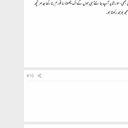
کبھی، اورشاید آپ جانتے ہی ہوں گے اک چھوٹا سا فورم بنا رکھا جدھر کچھ
جھ بوجھ رکھتا ہو۔
#10