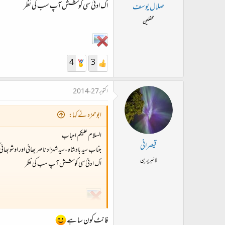
ت
اک ادنیٰ سی کوشش آپ سب کی نظر
صلال یوسف
د
محفلین
ا
ء
4
3
اکتوبر 27، 2014
ابوحمزہ نے کہا:
السلام علیکم احباب
قیصرانی
جناب سید بادشاہ ،سید شہزاد ناصر بھائی اور اوشو بھا
لائبریرین
اک ادنیٰ سی کوشش آپ سب کی نظر
فانٹ کون سا ہے