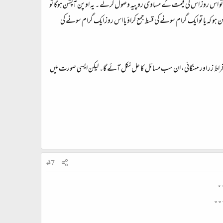
اس روز اس کی قیمت کے مساوی روپیہ وصول کرلے ۔ یہ اوپن آپشن ہوگا تو
 کہ یا تو ایک گرام سونے کی قسط جمع کراؤ یا اس روز ایک گرام سونے کی
افراط زر اور مہنگائی، ان سب مسائل کا حل نکل آئے گا۔ لیکن ایسی صورت میں
#7
۔۔
۔۔۔