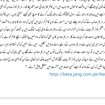
 کیا جومجھے اُس وقت موصول ہوا جب میں اس کالم کا ابتدائی حصہ لکھ چکا تھا۔ مریم نواز صاحبہ کو ابھی می
ہے تو ایسے میں میںاللہ اور اللہ کے رسولﷺ کے ساتھ جنگ کرنے کا سوچ بھی کیسے سکتی ہوں۔ ان کا کہنا ت
یم صاحبہ نے کہا کہ وہ پہلے ہی اس مسئلہ کے اوپر کام کررہی ہیں کیوں کہ وہ سود کا بوجھ برداشت
 نواز شریف نے وزیر خزانہ اور ان کے ساتھ ہونے والی ایک میٹنگ میں یہ فیصلہ کرلیا ہے کہ ان ق
 کا اعلان بہت جلد کر دیا جائے گا۔ مریم صاحبہ کا یہ بھی کہنا تھا کہ وہ نہیں چاہتیںکہ اچھے کام کو بے برکت
 میری زبان سے مریم صاحبہ کے لیے بہت دعائیں نکلیں۔ میں نے انہیں کہا کہ انشااللہ میرا رب 
 اس میں نہ تو سیاست ہے اور نہ دکھاوا۔ باتوں باتوں میں مریم صاحبہ نے مجھے یہ بھی بتایا کہ اُن کے
وا تو میں نے سوچا کہ میاں نواز شریف کتنے خوش نصیب ہیںکہ اللہ تعالیٰ نے اُن کوایسی صالح اولاد سے نو
 چاہتیں کہ اُن کے والد کو ایسے کسی معاملہ میں آخرت میں مشکل پیش آئے۔"
http://beta.jang.com.pk/N