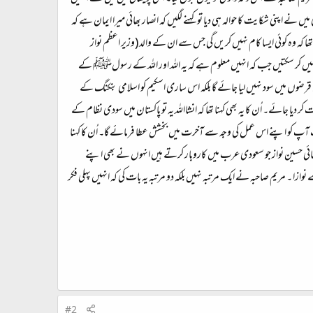
ں نے اپنی شکایت کا حوالہ ہی دیا تو کہنے لگیں کہ انصار بھائی میرا ایمان ہے کہ
ھا کہ وہ کوئی ایسا کام نہیں کریں گی جس سے ان کے والد (وزیر اعظم نواز
 نہیں کر سکتیں جب کہ انہیں معلوم ہے کہ یہ اللہ اور اللہ کے رسولﷺ کے
رضوں میں سود نہیں لیا جائے گا بلکہ اس ساری اسکیم کو اسلامی بنکنگ کے
 کر دیا جائے۔ اُن کا یہ بھی کہنا تھا کہ انشااللہ یہ تو پاکستان میں سودی نظام کے
آپ کو اپنے اس عمل کی وجہ سے آخرت میں بخشش عطا فرمائے گا۔ اُن کا کہنا
 بھائی حسین نواز جو سعودی عرب میں کاروبار کرتے ہیں انہوں نے بھی اپنے
ازا ۔ مریم صاحبہ نے ایک مرتبہ نہیں بلکہ دو مرتبہ یہ بات کی کہ انہیں پہلی فکر
#2