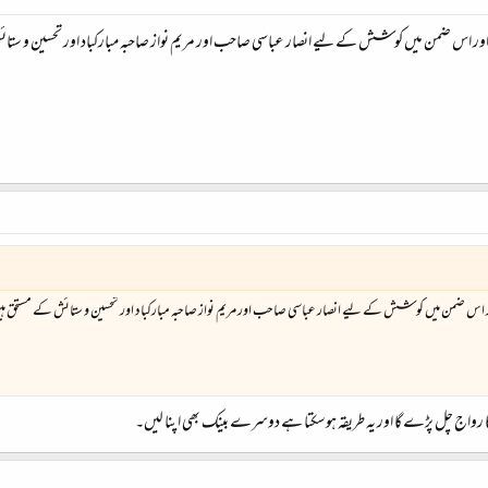
ہے۔ اور اس ضمن میں کوشش کے لیے انصار عباسی صاحب اور مریم نواز صاحبہ مبارکباد اور تحسین و ستائ
۔ اور اس ضمن میں کوشش کے لیے انصار عباسی صاحب اور مریم نواز صاحبہ مبارکباد اور تحسین و ستائش کے مستحق ہ
ں کا رواج چل پڑے گا اور یہ طریقہ ہوسکتا ہے دوسرے بینک بھی اپنا لیں۔