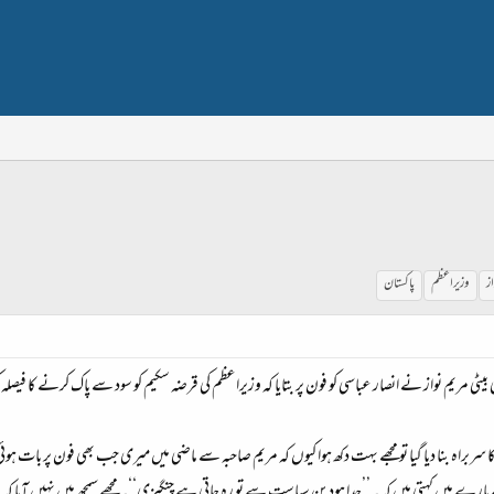
از
وزیراعظم
پاکستان
ٹی مریم نواز نے انصار عباسی کو فون پر بتایا کہ وزیراعظم کی قرضہ سکیم کو سود سے پاک کرنے کا فیص
سربراہ بنا دیا گیا تو مجھے بہت دکھ ہوا کیوں کہ مریم صاحبہ سے ماضی میں میری جب بھی فون پر بات ہوئی م
 کہتی ہیں کہ ۔’’جدا ہودین سیاست سے تو رہ جاتی ہے چنگیزی‘‘۔ مجھے سمجھ میں نہیں آیا کہ مریم