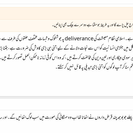
ا رواج چل پڑے گا اور یہ طریقہ ہوسکتا ہے دوسرے بینک بھی اپنا لیں۔
سیاسی قیادت کی خواہش اس سلسلہ میں بہت اہم ہے۔ اسلامی نظام معیشت کی verance
نگل میں جکڑی انسانیت کو اس سے نجات دلانے کے لیے اتنی ہی بڑی کاوش کی ضرورت ہے، جتنا بڑا ا
بینکاری اور لین دین کی مخالفت کرتے ہیں ، کہ وہ اس کو فی زمانہ ناممکن العمل تصور کرتے ہیں۔ ا
سنا کر آپ لوگوں کو اتنی بڑی تبدیلی پہ قائل نہیں کر سکتے۔
 جو بوجھ چند قرض داروں نے اٹھانا تھا اب وہ مہنگائی کی صورت میں سب لوگ اٹھائیں گے۔ اور سات