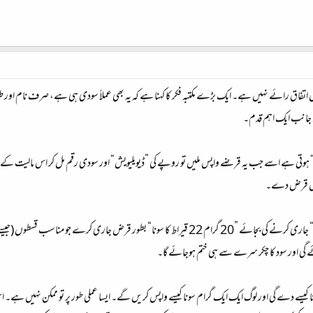
ل اتفاق رائے نہیں ہے۔ ایک بڑے مکتبہ فکر کا کہنا ہے کہ یہ بھی عملاً سودی ہی ہے، صرف نام اور 
 جانب ایک اہم قدم۔
ہوتی ہے اسے جب یہ قرضے واپس ملیں تو روپے کی ”ڈیویلیویش“ اور سودی رقم مل کر اس مالیت کے برا
 میں قرض دے۔
اگر حکومت نوجوانوں کو ”ایک لاکھ روپے کا قرضہ“ جاری کرنے کی بجائے ”20 گرام 22 قیراط کا س
ے گی اور سود کا چکر سرے سے ہی ختم ہوجائے گا۔