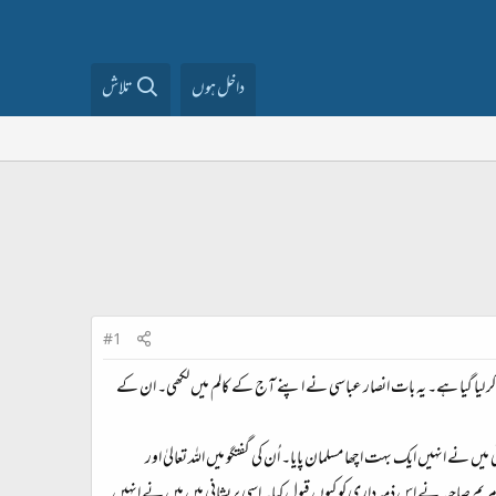
داخل ہوں
تلاش
#1
لہ کر لیا گیا ہے۔ یہ بات انصار عباسی نے اپنے آج کے کالم میں لکھی۔ ان کے
یں نے انہیں ایک بہت اچھا مسلمان پایا۔ اُن کی گفتگو میں اللہ تعالیٰ اور
 صاحبہ نے اس ذمہ داری کو کیوں قبول کیا۔ اسی پریشانی میں میں نے انہیں