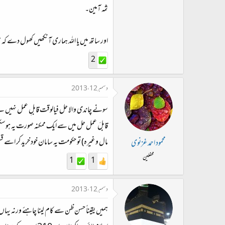
ثمہ آمین۔
اور ساتھ میں یا اللہ ہماری آنکھیں کھول دے کہ 
2
دسمبر 12، 2013
سونے چاندی والا حل فیالوقت قابلِ عمل نہیں ہے
قابلَ عمل حل میں سے ایک ممکنہ صورت یہ ہوسکتی
مال وغیرہ) تو حکومت یہ سامان خود خرید کر اس
محمود احمد غزنوی
محفلین
1
1
دسمبر 12، 2013
ہمیں یقیناً حسن ظن سے کام لینا چاہئے ورنہ یہاں 