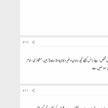
#10
خص اپنے بزنس کیلئے کچھ سامان وغیرہ لینا چاہتا ہے (زمین، مشینری، خام
ی سود نہیں ہے
#11