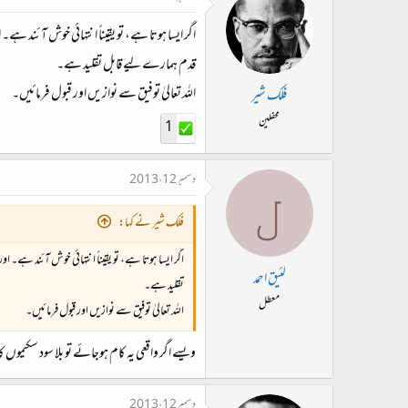
اگر ایسا ہوتا ہے، تو یقیناً انتہائی خوش آئند 
قدم ہمارے لیے قابل تقلید ہے۔
اللہ تعالیٰ توفیق سے نوازیں اور قبول فرمائیں۔
فلک شیر
محفلین
1
دسمبر 12، 2013
ل
فلک شیر نے کہا:
اگر ایسا ہوتا ہے، تو یقیناً انتہائی خوش آئند ہے
لئیق احمد
تقلید ہے۔
معطل
اللہ تعالیٰ توفیق سے نوازیں اور قبول فرمائیں۔
ویسے اگر واقعی یہ کام ہوجائے تو بلا سود سکیمو
دسمبر 12، 2013