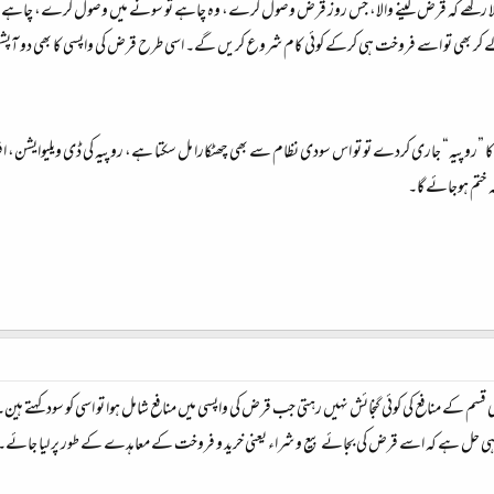
لا رکھے کہ قرض لینے والا، جس روز قرض وصول کرے، وہ چاہے تو سونے میں وصول کرے، چاہے تو 
ے کر بھی تو اسے فروخت ہی کرکے کوئی کام شروع کریں گے۔ اسی طرح قرض کی واپسی کا بھی دو آپشن ہو
کا ”روپیہ“ جاری کردے تو تو اس سودی نظام سے بھی چھٹکارا مل سکتا ہے، روپیہ کی ڈی ویلیوایشن، 
 ختم ہوجائے گا۔
قسم کے منافع کی کوئی گنجائش نہیں رہتی جب قرض کی واپسی میں منافع شامل ہوا تو اسی کو سود کہتے ہین
ک ہی حل ہے کہ اسے قرض کی بجائے بیع و شراء یعنی خرید و فروخت کے معاہدے کے طور پر لیا جائے