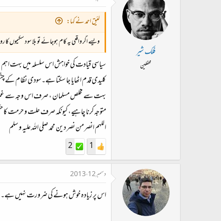
لئیق احمد نے کہا:
ویسے اگر واقعی یہ کام ہوجائے تو بلا سود سکیموں ک
فلک شیر
محفلین
کلیدی قدم اٹھایا جا سکتا ہے۔سودی نظام کے چ
بہت سے مخلص مسلمان ، صرف اس وجہ سے غیر سودی 
متوجہ کرنا چاہیے، کیونکہ صرف حلت و حرمت کا حکم 
اللہم انصر من نصر دین محمد صلی اللہ علیہ و سلم
2
1
دسمبر 12، 2013
اس پر زیادہ خوش ہونے کی ضرورت نہیں ہے۔ پہلے