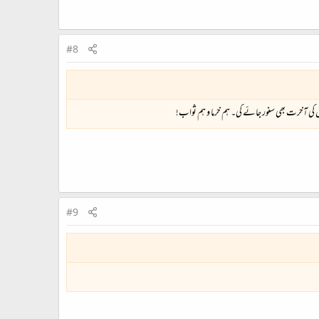
#8
کی آخرت بھی سنور جائے گی۔ ہم خرما و ہم ثواب!
#9