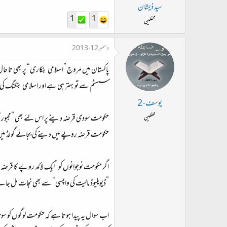
سید ذیشان
1
1
محفلین
دسمبر 12، 2013
پاکستان میں مروج ”اسلامی بنکاری“ پر بھی تا حا
سسٹم سے تو بہتر ہی ہے اور اسلامی بنکنگ کی
یوسف-2
حکومت سودی قرضہ دینے پر اس لئے بھی ”مجبور“ 
محفلین
حکومت قرضہ روپے میں دینے کی بجائے گولڈ
”ڈیویلیوڈ مالیت کی واپسی“ سے بھی نجات مل جائ