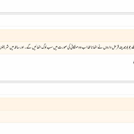
و بوجھ چند قرض داروں نے اٹھانا تھا اب وہ مہنگائی کی صورت میں سب لوگ اٹھائیں گے۔ اور ساتھ میں شریفوں 