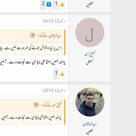
2
1
محفلین
دسمبر 12، 2013
ل
سید ذیشان نے کہا:
اس پر زیادہ خوش ہونے کی ضرورت نہیں ہے۔ پہلے ج
لئیق احمد
یااللہ ہمیں اجتماعی مایوسی سے نجات دے۔ آمین
معطل
1
دسمبر 12، 2013
لئیق احمد نے کہا:
یااللہ ہمیں اجتماعی مایوسی سے نجات دے۔ آمین
سید ذیشان
محفلین