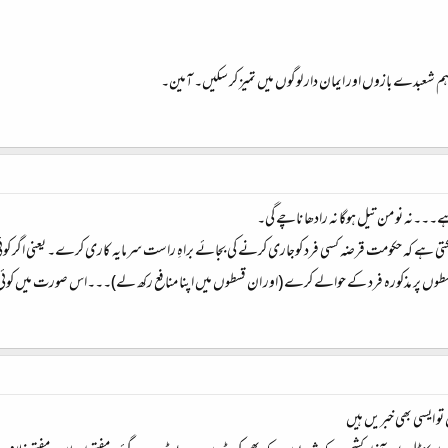
ہم شعبدے بازوں اور ایمان دار لوگوں میں تمیز کر سکیں۔ آمین۔
۔۔۔نہ نو من تیل ہوگا نہ رادھا ناچے گی۔
 ہے کہ حکومت قرضہ کسی فرد کوجاری کرنے کی بجائے براہِ راست سرمایہ کاری کرے۔ یعنی اگر کوئی ش
ے قسطوں پر مذکورہ فرد کے حوالے کرے (اور ان قسطوں میں اپنا منافع رکھ لے)۔۔۔اس صورت میں کوئ
تو ایسی بھی خبریں ہیں