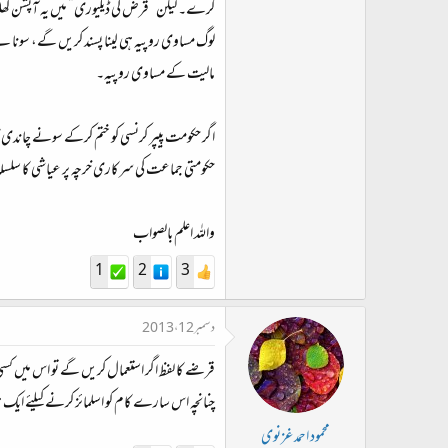
کرے۔ لیکن ”قرض کی ڈیلیوری“ میں یہ آپشن کھ
لوگ مساوی روپیہ ہی لینا پسند کریں گے، سونا ل
مالیت کے مساوی روپیہ۔
اگر حکومت پیپر کرنسی کو ختم کرکے سونے چاندی 
حکومتی جماعت کی سرکاری خرچہ پر عیاشی کا سلسلہ
واللہ اعلم بالصواب
1
2
3
دسمبر 12، 2013
قرضے کا لفظ اگر استعمال کریں گے تو اس میں کسی 
چنانچہ اس سارے کام کو اسلمائز کرنے کیلئے ای
محمود احمد غزنوی