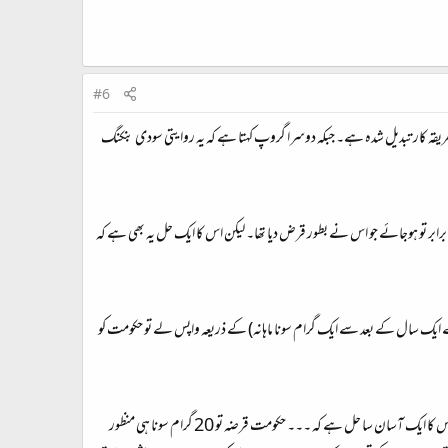
#6
طریقہ کار تبدیل شدہ ہے۔ جبکہ دوسرا گروپ کہتا ہے کہ یہ روایتی سودی بنکنگ
بر تو ہوجائے جو اس نے بطور قرض دیا تھا۔ لیکن اس کا ایک حل یہ بھی ہے کہ
ونا“ بطور قرض جاری کرے جو مناسب قسطوں (جیسے ایک سال کے بعد سے ایک گرام سونا ماہانہ) کے ذریعہ واپس لے تو حکومت کو
اب سوال یہ پیدا ہوتا ہے کہ حکومت لوگوں کو سونا کیسے دے گی اور لوگ ایک ایک گرام سونا کیسے واپس کریں گے۔ ایسا عملی طور پر تو ممکن نہیں ہے۔ اس کا ایک آسان سا حل ہے کہ ۔۔۔ حکومت قرضہ تو 20 گرام سونا ہی منظور