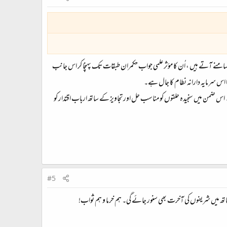
deli پہ جو شکوک و شبہات مختلف حلقوں کی طرف سے سامنے آتے ہیں ، اُن کا مؤثر علمی جواب حکمران طبقات تک پہنچا کر اس جانب
س سرمایہ دارانہ نطام کا جال ہے۔
س ضمن میں سنجیدہ حلقوں کو مناسب حل اور تجاویز کے ساتھ ارباب اقتدار کو
#5
ھ میں شریفوں کی آخرت بھی سنور جائے گی۔ ہم خرما و ہم ثواب!