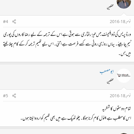
محفلین
نومبر 18، 2016
#4
ورڈ پریس کی ڈویلپمنٹ جس تیز رفتاری سے ہوتی ہے اس کے ترجمہ کے لیے رضا کاروں کی پوری
ٹیم چاہیئے۔ یہاں روزی روٹی سے کسے فرصت ہے اتنی۔ اس لیے تھیم ترجمہ کر کے کام چلا لیتے
ہیں بس۔
ابو مصعب
محفلین
نومبر 18، 2016
#5
تمام دوستوں کا شکریہ
اس کا مطلب ہے مینول کام کرنا ہوگا۔ چلو ٹھیک ہے میں بھی تھیم کو اردوا لیتا ہوں۔