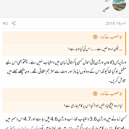
اسد
محفلین
نومبر 18، 2016
#2
ابو مصعب نے کہا:
... لیکن اردو نہیں ہے۔ ... اس کی کیا وجہ ہے؟
ورڈپریس (کا حالیہ ورژن) فی الحال کسی پاکستانی زبان میں دستیاب نہیں ہے۔ پشتو بھی اس لیے
مکمل ہو گیا تھا کیونکہ اس کے دونوں ایڈیٹر اور بہت سے مترجم افغانی تھے۔ وجہ پچھلے جملے میں
تلاش کریں۔
ابو مصعب نے کہا:
کیا اردو پیکج تیار نہیں ہوا؟ کیا اس پر کام جاری ہے؟
کسی زمانے میں ورژن 3.6 دستیاب تھا، اب ورژن 4.6 چل رہا ہے اور 4.7 اس دسمبر میں
ریلیز ہو گا۔ اس پر کام جاری ہے، اگر آپ اس میں حصّہ لینا چاہیں تو
ورڈپریس سائٹ پر رجسٹر ہو