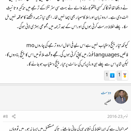
نے دیکھا تھا تو لگا کہ کسی پشتو بولنے والے نے بہت سی سٹرنگز کے ترجمے میں تذکیر و تانیث
الٹ دی ہے۔ اردو زبان اور املا کا معیار بھی اچھا نہیں تھا۔ ابھی نیا ترجمہ دیکھنے کا موقعہ نہیں مل
سکا۔ پہلے اغلاط درست کرنی ہوں گی اور اس کے بعد ترجمہ میں مجموعی بہتری لانی ہو گی۔
کیونکہ تیّار پیکج دستیاب نہیں ہے اس لیے فی الحال اردو ترجمے کی چاروں mo
فائلیں languages فولڈر میں کاپی کرنی ہوں گی۔ مجھے وقت ملا تو میں اس کا پیکج بنا دوں گا،
لیکن شاید اس سے پہلے ہی ورڈپریس کی سائٹ پر تیار پیکج دستیاب ہو جائے گا۔
1
1
دوست
محفلین
نومبر 23، 2016
#8
میرا خیال ہے کہ ان اغلاط کی نشاندہی کی جانی چاہیئے۔ تاکہ مستقبل میں ایسا نہ ہو۔ میں تو وہاں