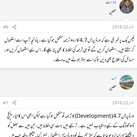
دوست
محفلین
نومبر 22، 2016
#6
فیس بک پر خبر ملی ہے کہ ورڈ پریس 4.7 کا اردو ترجمہ مکمل ہو گیا ہے۔ چنانچہ آپ اسے استعمال
کر سکتے ہیں۔ استعمال کریں گے تو ہی ترجمہ کی اغلاط کا بھی پتہ چلے گا۔ اس لیے استعمال کریں اور
مسائل کی اطلاع بھی دیں تاکہ اسے بہتر ہونے میں مدد ملے۔
اسد
محفلین
نومبر 22، 2016
#7
ورڈپریس 4.7 (Development) کا ترجمہ تو مکمل ہو گیا ہے لیکن ابھی اس کا تیّار پیکج
ڈاؤنلوڈنگ کے لیے دستیاب نہیں ہے۔ ترجمے میں بہت سی اغلاط ہیں، جن میں سے بعض کو
دیکھتے ہی اندازہ ہو جاتا ہے کہ مترجم نے خود ورڈپریس استعمال نہیں کیا۔ پچھلی دفعہ جب میں