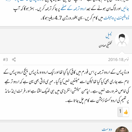
جائیں
اور لاگ‌اِن ہونے کے بعد
اردو ترجمہ کے صفحے
پر جا کر ترجمہ کریں۔ بہتر ہو گا کہ آپ
ڈویلپمنٹ پروجیکٹ
میں کام کریں، یہی بطور ورژن 4.7 ریلیز ہو گا۔
نبیل
تکنیکی معاون
نومبر 18، 2016
#3
ورڈ پریس کے اردو ترجمہ پر اس فورم میں کافی کیا گیا تھا اور ایک اردو ورڈ پریس پیکج اردو پریس کے
نام سے جاری بھی کیا گیا تھا لیکن اسے مینٹین نہیں کیا گیا۔ میری ذاتی بھی یہی ہے کہ اردو ترجمے
کی خاص ضرورت نہیں ہے۔ ایڈمن سیکشن انگریزی میں ہی ٹھیک لگتا ہے اور فرنٹ اینڈ سائڈ
پر تھیم کی اردو کسٹمائزیشن سے کام چل جاتا ہے۔
1
دوست