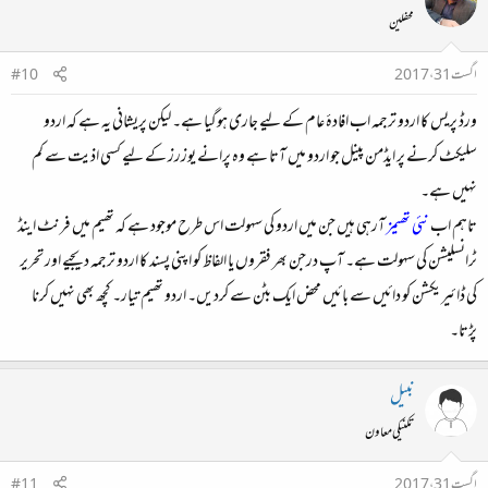
محفلین
اگست 31، 2017
#10
ورڈ پریس کا اردو ترجمہ اب افادۂ عام کے لیے جاری ہوگیا ہے۔ لیکن پریشانی یہ ہے کہ اردو
سلیکٹ کرنے پر ایڈمن پینل جو اردو میں آتا ہے وہ پرانے یوزرز کے لیے کسی اذیت سے کم
نہیں ہے۔
تاہم اب
نئی تھیمز
آرہی ہیں جن میں اردو کی سہولت اس طرح موجود ہے کہ تھیم میں فرنٹ اینڈ
ٹرانسلیشن کی سہولت ہے۔ آپ درجن بھر فقروں یا الفاظ کو اپنی پسند کا اردو ترجمہ دیجیے اور تحریر
کی ڈائیریکشن کو دائیں سے بائیں محض ایک بٹن سے کردیں۔ اردو تھیم تیار۔ کچھ بھی نہیں کرنا
پڑتا۔
نبیل
تکنیکی معاون
اگست 31، 2017
#11