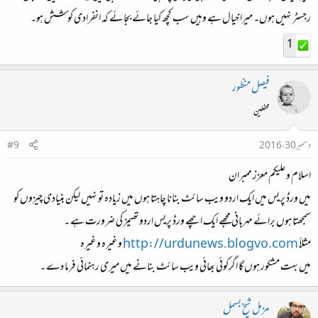
رجسٹر نہیں ہوں۔ میرا خیال ہے وہیں سب کچھ کیا جائے بجائے کہ انفرادی کوشش ہو۔
1
فیصل منظور
محفلین
دسمبر 30، 2016
#9
اسلام و علیکم معزز ممبران
میں ورڈ پریس میں ایک اردو ویب سائٹ بنانا چاہتا ہوں میں زیادہ تو نہیں لیکن بنیادی چیزوں کو
سمجھتا ہوں برائے مہربانی مجھے ایک اچھے ورڈ پریس اردوتھیمز کی ضرورت ہے ۔
مثلاً
http://urdunews.blogvo.com
وغیرہ وغیرہ
میں بہت مشکور ہوں گا اگرکوئی بھائی ویب سائٹ بنانے میں میری رہنمائی فرما دے ۔
مزمل شیخ بسمل