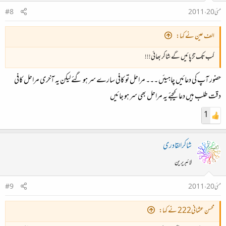
مئی 20، 2011
#8
الف عین نے کہا:
کب تک تڑپائیں گے شاکر بھائی!!!
حضور آپ کی دعائیں چاہیئں ۔۔۔ مراحل تو کافی سارے سر ہو گئے لیکن یہ آخری مراحل کافی
دقت طلب ہیں دعا کیجئے یہ مراحل بھی سر ہو جائیں
1
شاکرالقادری
لائبریرین
مئی 20، 2011
#9
محسن عثمانی222 نے کہا: