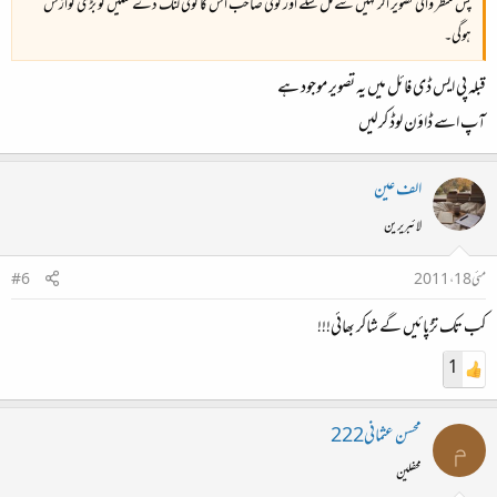
پس منظر والی تصویر اگر کہیں سے مل سکے اور کوئی صاحب اس کا کوئی لنک دے سکیں تو بڑی نوازش
ہوگی۔
قبلہ پی ایس ڈی فائل میں یہ تصویر موجود ہے
آپ اسے ڈاؤن لوڈ کرلیں
الف عین
لائبریرین
مئی 18، 2011
#6
کب تک تڑپائیں گے شاکر بھائی!!!
1
محسن عثمانی222
م
محفلین