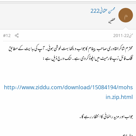
محسن عثمانی222
م
محفلین
مئی 22، 2011
#12
محترم شاکر القادری صاحب پیغام کا جواب دیکھا بہت خوشی ہوئی۔ آپ کی ہدایت کے مطابق
کلک فائل زپ فارمیٹ میں اپلوڈ کر دی ہے۔ لنک درج ذیل ہے:
http://www.ziddu.com/download/15084194/mohs
in.zip.html
جواب اور مزید رہنمائی کا انتظار رہے گا۔