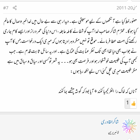
مئی 20، 2011
#7
حضور خط کیا ہے آنکھوں کے لیے موسیقی ہے۔ دیدار ہی سے بے حال ہیں خدا خبر وصال کا عالم
کیا ہو گا۔ محترم شاکر صاحب خدا آپ کو شفائے کاملہ عاجلہ، اس دنیا کی عمر دراز اور ایسے کام جاری
رکھنے کی ہمت عطا فرمائے۔ موقع تو نہیں مگر دہرا دیتا ہوں کہ میری ایک درخواست جس کا آپ
نے جواب بھی دیا تھا ابھی تک نظر عنایت کی محتاج ہے۔ اور یہ سائل ثابت قدم ہے۔جب
کبھی آپ کی طبیعت خوشگوار ہو اور فرصت بھی ہو ۔ ۔ ۔ یہ شعر تو کسی اور سیاق و سباق میں ہے
مگر طبیعت میری مچل گئی اس لیے لکھ رہا ہوں:
آناں کہ خاک را بنظر کیمیا کنند + آیا بود کہ گوشہ چشمے بما کنند
1
شاکرالقادری
لائبریرین