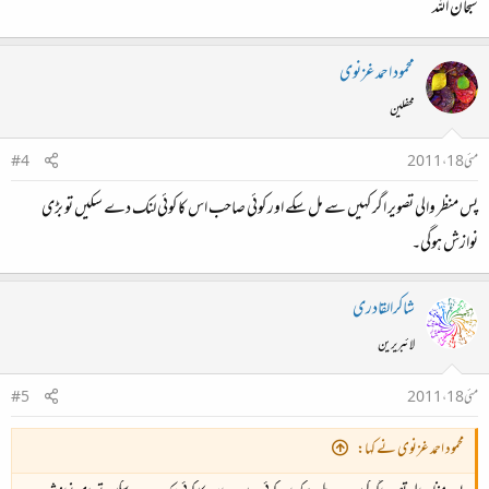
سبحان اللہ
محمود احمد غزنوی
محفلین
مئی 18، 2011
#4
پس منظر والی تصویر اگر کہیں سے مل سکے اور کوئی صاحب اس کا کوئی لنک دے سکیں تو بڑی
نوازش ہوگی۔
شاکرالقادری
لائبریرین
مئی 18، 2011
#5
محمود احمد غزنوی نے کہا: