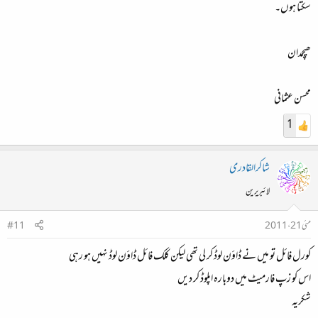
سکتا ہوں۔
ھیچمدان
محسن عثمانی
1
شاکرالقادری
لائبریرین
مئی 21، 2011
#11
کورل فائل تو میں نے ڈاؤن لوڈ کر لی تھی لیکن کلک فائل ڈاؤن لوڈ نہیں ہو رہی
اس کو زپ فارمیٹ میں دوبارہ اپلوڈ کر دیں
شکریہ