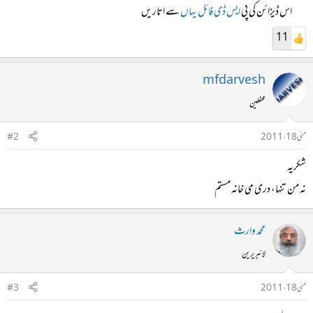
اس ڈیزائن کی پی
ایس ڈی فائل یہاں
سے اتاریں​
11
mfdarvesh
محفلین
مئی 18، 2011
#2
شکریہ
نہ من تنہا، دری می خانہ مستم
محمد وارث
لائبریرین
مئی 18، 2011
#3