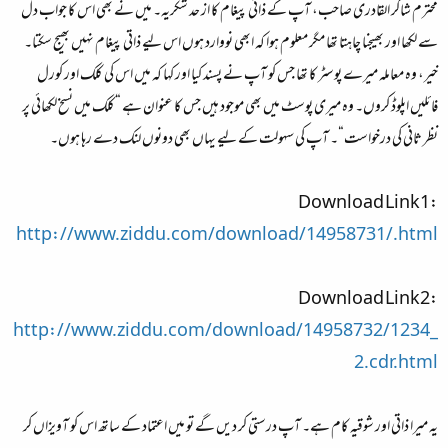
محترم شاکر القادری صاحب، آپ کے ذاتی پیغام کا از حد شکریہ۔ میں نے بھی اس کا جواب دل
سے لکھا اور بھیجنا چاہتا تھا مگر معلوم ہوا کہ ابھی نووارد ہوں اس لیے ذاتی پیغام نہیں بھیج سکتا۔
خیر، وہ معاملہ میرے پوسٹر کا تھا جس کو آپ نے پسند کیا اور کہا کہ میں اس کی کلک اور کورل
فائلیں اپلوڈ کروں۔ وہ میری پوسٹ میں بھی موجود ہیں جس کا عنوان ہے “کلک میں نسخ لکھائی پر
نظر ثانی کی درخواست“۔ آپ کی سہولت کے لیے یہاں بھی دونوں لنک دے رہا ہوں۔
Download Link1:
http://www.ziddu.com/download/14958731/.html
Download Link2:
http://www.ziddu.com/download/14958732/1234_
2.cdr.html
یہ میرا ذاتی اور شوقیہ کام ہے۔ آپ درستی کر دیں گے تو میں اعتماد کے ساتھ اس کو آویزاں کر