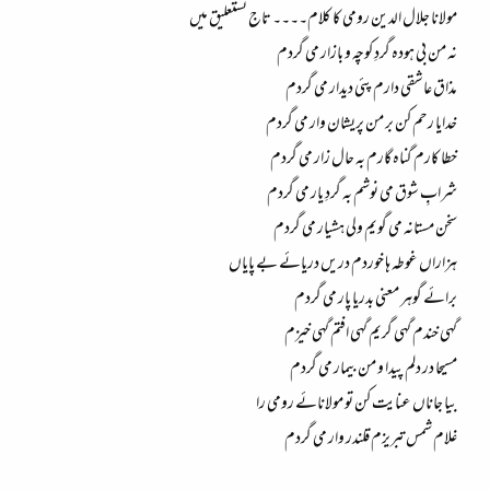
مولانا جلال الدین رومی کا کلام۔۔۔۔ تاج نستعلیق میں
نہ من بی ہودہ گردِ کوچہ و بازار می گردم
مذاق عاشقی دارم پئی دیدار می گردم
خدایا رحم کن بر من پریشان وار می گردم
خطا کارم گناہ گارم بہ حال زار می گردم
شرابِ شوق می نوشم بہ گردِ یار می گردم
سخن مستانہ می گویم ولی ہشیار می گردم
ہزاراں غوطہ ہا خوردم دریں دریائے بے پایاں
برائے گوہر معنی بدریا پار می گردم
گہی خندم گہی گریم گہی افتم گہی خیزم
مسیحا در دلم پیدا و من بیمار می گردم
بیا جاناں عنایت کن تو مولانائے رومی را
غلام شمس تبریزم قلندر وار می گردم