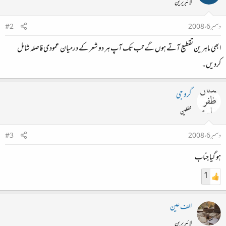
لائبریرین
دسمبر 6، 2008
#2
ابھی ماہرین تقطیع آتے ہوں گے تب تک آپ ہر دو شعر کے درمیان عمودی فاصلہ شامل
کردیں۔
گرو جی
محفلین
دسمبر 6، 2008
#3
ہو گیا جناب
1
الف عین
لائبریرین