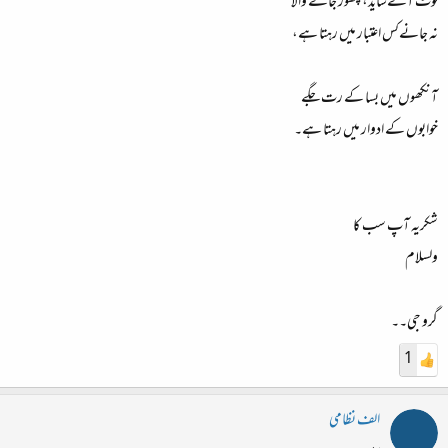
لوٹ آئےشاید، چھوڑ جانے والا
نہ جانےکس اعتبار میں رہتا ہے،
آنکھوں میں بسا کے رت جگے
خوابوں کے ادوار میں رہتا ہے۔
شکریہ آپ سب کا
ولسلام
گرو جی۔۔
1
الف نظامی