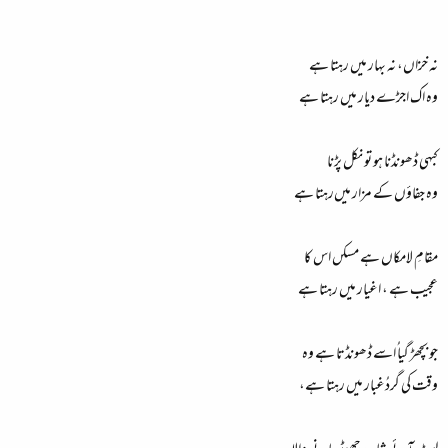
نہ خزاں، نہ بہار میں رہتا ہے
وہ اک اجڑے دیار میں رہتا ہے
کبہی ڈھونڈنا ہو تو نکل پڑنا
وہ جفاؤں کے مزار میں‌رہتا ہے
مقامِ لامکاں ہے مسکں اس کا
عجیب ہے ، اغیار میں رہتا ہے
جو بچھڑ گیا ُاسے ڈھونڈتا ہے وہ
وقت کی گردُغبار میں رہتا ہے،