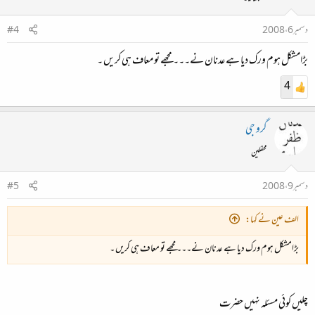
دسمبر 6، 2008
#4
بڑامشکل ہوم ورک دیا ہے عدنان نے۔۔۔ مجھے تو معاف ہی کریں ۔
4
گرو جی
محفلین
دسمبر 9، 2008
#5
الف عین نے کہا:
بڑامشکل ہوم ورک دیا ہے عدنان نے۔۔۔ مجھے تو معاف ہی کریں ۔
چلیں کوئی مسئلہ نہیں حضرت