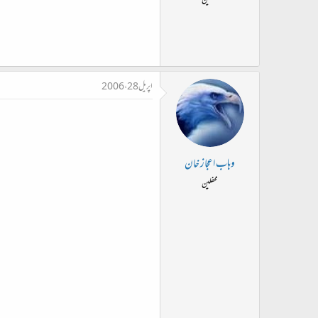
محفلین
اپریل 28، 2006
وہاب اعجاز خان
محفلین