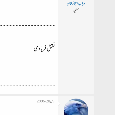
ت
وہاب اعجاز خان
د
محفلین
ا
ء
۔۔۔۔۔۔۔۔۔۔۔۔۔۔۔۔۔۔
نقشِ فریادی
۔۔۔۔۔۔۔۔۔۔۔۔۔۔۔۔۔۔
اپریل 28، 2006