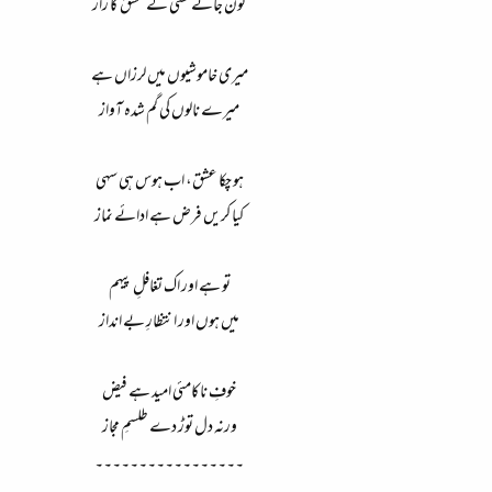
کون جانے کسی کے عشق کا راز
میری خاموشیوں میں لرزاں ہے
میرے نالوں کی گم شدہ آواز
ہو چکا عشق، اب ہوس ہی سہی
کیا کریں فرض ہے ادائے نماز
تو ہے اور اک تغافلِ پیہم
میں ہوں اور انتظارِ بے انداز
خوفِ ناکامئی امید ہے فیض
ورنہ دل توڑ دے طلسمِ مجاز
۔۔۔۔۔۔۔۔۔۔۔۔۔۔۔۔۔