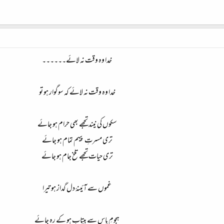
خدا وہ وقت نہ لائے۔۔۔۔۔۔
خدا وہ وقت نہ لائے کہ سوگوار ہو تو
سکوں کی نیند تجھے بھی حرام ہو جائے
تری مسرتِ پیہم تمام ہو جائے
تری حیات تجھے تلخ جام ہو جائے
غموں سے آئینۂ دل گداز ہو تیرا
ہجومِ یاس سے بیتاب ہو کے رہ جائے