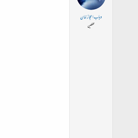
وہاب اعجاز خان
محفلین