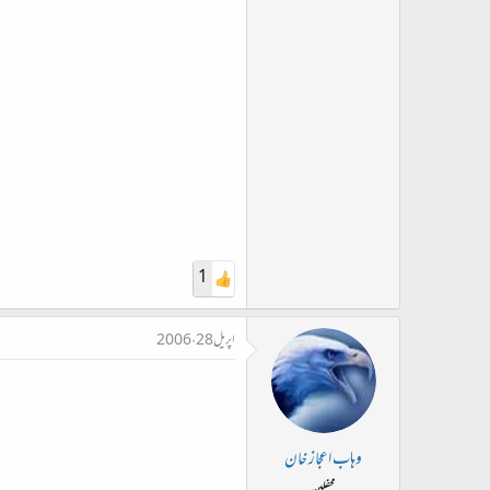
1
اپریل 28، 2006
وہاب اعجاز خان