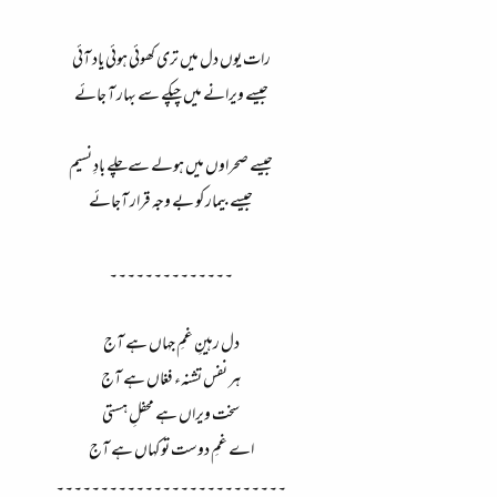
رات یوں دل میں تری کھوئی ہوئی یاد آئی
جیسے ویرانے میں چپکے سے بہار آ جائے
جیسے صحراوں میں ہولے سےچلے بادِ نسیم
جیسے بیمار کو بے وجہ قرار آجائے
۔۔۔۔۔۔۔۔۔۔۔۔۔۔
دل رہینِ غمِ جہاں ہے آج
ہر نفس تشنہء فغاں ہے آج
سخت ویراں ہے محفلِ ہستی
اے غمِ دوست تو کہاں ہے آج
۔۔۔۔۔۔۔۔۔۔۔۔۔۔۔۔۔۔۔۔۔۔۔۔۔۔