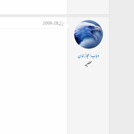
اپریل 28، 2006
وہاب اعجاز خان
محفلین