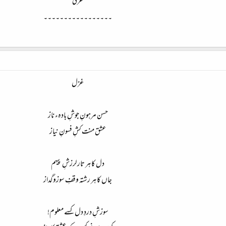
عرفی
۔۔۔۔۔۔۔۔۔۔۔۔۔۔۔۔۔
غزل
حسن مرہونِ جوشِ بادہء ناز
عشق منت کشِ فسونِ نیاز
دل کا ہر تار لرزشِ پیہم
جاں کا ہر رشتہ وقفِ سوزوگداز
سوزشِ دردِ دل کسے معلوم!