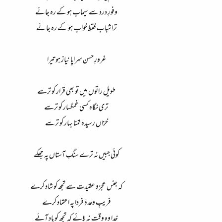
وفورِ درد سے سیماب ہو کے رہ جائے
تراشباب فقط خواب ہو کے رہ جائے
غرورِ حسن سراپا نیاز ہو تیرا
طویل راتوں میں تو بھی قرار کو ترسے
تری نگاہ کسی غمگسار کو ترسے
خزاں رسیدہ تمنا بہار کو ترسے
کوئی جبیں نہ ترے سنگِ آستاں پہ جھکے
کہ جنس عجزو عقیدت سے تجھ کو شاد کرے
فریبِ وعدۂ فردا پہ اعتماد کرے
خدا وہ وقت نہ لائے کہ تجھ کو یاد آئے