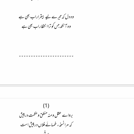
وہ دل کہ تیرے لیے بیقرار اب بھی ہے
وہ آنکھ جس کو ترا انتظار اب بھی ہے
۔۔۔۔۔۔۔۔۔۔۔۔۔۔۔۔۔۔۔۔۔۔۔
(1)
برواے عقل و منہ منطق و حکمت درپیش
کہ مرا نسخہء غمہائے فلاں درپیش است