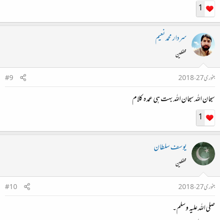
جس طرح ہم نے سنا ہے از زبانِ مصطفیٰؐ
1
سردار محمد نعیم
حشر تک باقی رہیں گے اس کے قرآن و حدیث
محفلین
حشر تک چلتی رہے گی داستانِ مصطفیٰؐ
جنوری 27، 2018
#9
سبحان اللہ سبحان اللہ بہت ہی عمدہ کلام
ذاتِ اقدس ترجماں ہے اس کتاب اللہ کی
1
اور قرآنِ مکرم ترجمانِ مصطفیٰؐ
یوسف سلطان
مصحفِ قرآں بھی ہے آئینۂ سنت بھی ہے
محفلین
ہیں پئے ہر امتی دو ارمغانِ مصطفیٰؐ
جنوری 27، 2018
#10
صلی اللہ علیہ وسلم۔