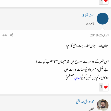
1
الف نظامی
لائبریرین
جنوری 26، 2018
#4
سبحان اللہ ، سبحان اللہ۔ بہت اعلی کلام!
اِس شعر کے دوسرے مصرع میں لفظ "بسان" کا مطلب کیا ہے؟
بے مثیل و منفرد اپنی صفات و ذات میں
دونوں عالم میں نہیں کوئی
بسانِ
مصطفیٰؐ
1
محمد تابش صدیقی
محفلین