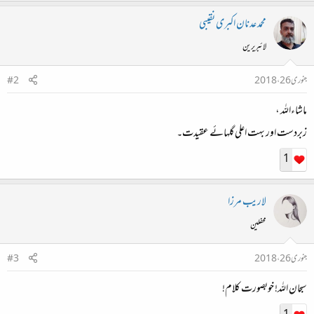
محمد عدنان اکبری نقیبی
لائبریرین
جنوری 26، 2018
#2
ماشاءاللہ ،
زبردست اور بہت اعلی گلہائے عقیدت۔
1
لاریب مرزا
محفلین
جنوری 26، 2018
#3
سبحان اللہ! خوبصورت کلام!