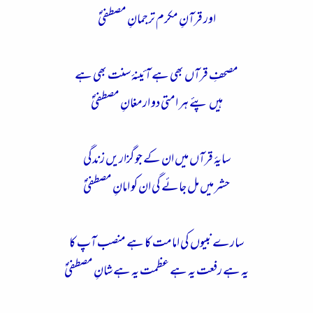
اور قرآنِ مکرم ترجمانِ مصطفیٰؐ
مصحفِ قرآں بھی ہے آئینۂ سنت بھی ہے
ہیں پئے ہر امتی دو ارمغانِ مصطفیٰؐ
سایۂ قرآں میں ان کے جو گزاریں زندگی
حشر میں مل جائے گی ان کو امانِ مصطفیٰؐ
سارے نبیوں کی امامت کا ہے منصب آپ کا
یہ ہے رفعت یہ ہے عظمت یہ ہے شانِ مصطفیٰؐ