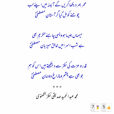
عمر بھر دیکھا کریں گے آئینہ میں اپنے لب
چومنے کو مل گیا گر آستانِ مصطفیٰؐ
میہماں جیسا ہو ویسی چاہئے تکریم بھی
ہے شبِ اسرا میں خالق میزبانِ مصطفیٰؐ
قدر و عزت کی نظرؔ سے دیکھتے ہیں اس کو ہم
جو بھی ہے چشم و چراغِ دودمانِ مصطفیٰؐ
٭٭٭
محمد عبد الحمید صدیقی نظرؔ لکھنوی
7
5