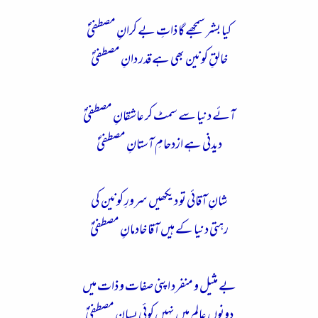
ء
کیا بشر سمجھے گا ذاتِ بے کرانِ مصطفیٰؐ
خالقِ کونین بھی ہے قدر دانِ مصطفیٰؐ
آئے دنیا سے سمٹ کر عاشقانِ مصطفیٰؐ
دیدنی ہے ازدحامِ آستانِ مصطفیٰؐ
شانِ آقائی تو دیکھیں سرورِ کونین کی
رہتی دنیا کے ہیں آقا خادمانِ مصطفیٰؐ
بے مثیل و منفرد اپنی صفات و ذات میں
دونوں عالم میں نہیں کوئی بسانِ مصطفیٰؐ