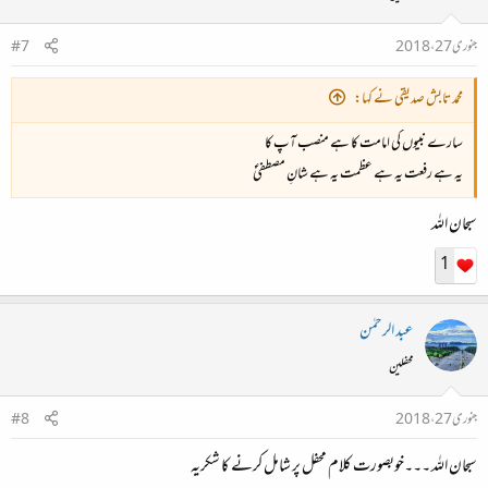
جنوری 27، 2018
#7
شانِ آقائی تو دیکھیں سرورِ کونین کی
محمد تابش صدیقی نے کہا:
رہتی دنیا کے ہیں آقا خادمانِ مصطفیٰؐ
سارے نبیوں کی امامت کا ہے منصب آپ کا
یہ ہے رفعت یہ ہے عظمت یہ ہے شانِ مصطفیٰؐ
بے مثیل و منفرد اپنی صفات و ذات میں
سبحان اللہ
دونوں عالم میں نہیں کوئی بسانِ مصطفیٰؐ
1
دل پذیر و دل نشیں کیونکر نہ ہو ان کا کلام
عبد الرحمٰن
وحی رب ہے ماخذِ حرفِ زبانِ مصطفیٰؐ
محفلین
جنوری 27، 2018
#8
ہم خدا کو مانتے پہچانتے ہیں اس طرح
سبحان اللہ ۔۔۔خوبصورت کلام محفل پر شامل کرنے کا شکریہ