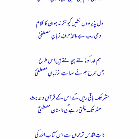
دل پذیر و دل نشیں کیونکر نہ ہو ان کا کلام
وحی رب ہے ماخذِ حرفِ زبانِ مصطفیٰؐ
ہم خدا کو مانتے پہچانتے ہیں اس طرح
جس طرح ہم نے سنا ہے از زبانِ مصطفیٰؐ
حشر تک باقی رہیں گے اس کے قرآن و حدیث
حشر تک چلتی رہے گی داستانِ مصطفیٰؐ
ذاتِ اقدس ترجماں ہے اس کتاب اللہ کی