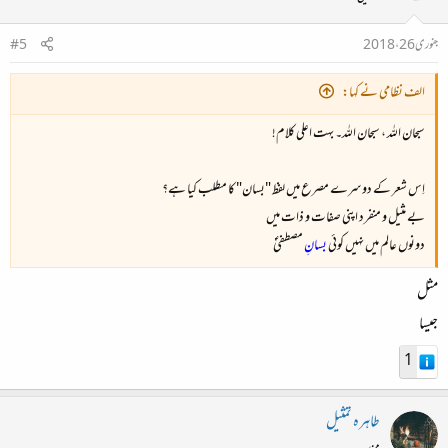
جنوری 26، 2018
#5
الف نظامی نے کہا:
سبحان اللہ ، سبحان اللہ۔ بہت اعلی کلام!
اِس شعر کے دوسرے مصرع میں لفظ "بسان" کا مطلب کیا ہے؟
بے مثیل و منفرد اپنی صفات و ذات میں
دونوں عالم میں نہیں کوئی
بسانِ
مصطفیٰؐ
مثل
جیسا
1
طاہرہ تمثیل