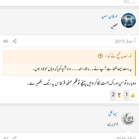
عرفان سعید
محفلین
اگست 3، 2015
#6
نور سعدیہ شیخ نے کہا:
یہ بہت اچھا لکھا ہے آپ نے ۔۔ماشاء اللہ ۔۔۔ مزہ آگیا گویا کہ وہاں موجود ہوں۔
دوبارہ توسنِ ادراک جست لگا کر وہیں پہنچے تو قلم صفحۂ قرطاس پہ رنگ بکھیرے۔
2
1
سیما علی
لائبریرین