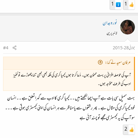
1
1
نور وجدان
لائبریرین
جولائی 28، 2015
#4
عرفان سعید نے کہا:
آپ کی حوصلہ افزائی پر بہت ممنون ہوں۔ دُعا کرتا ہوں کیمیا گری کی ملکہ کبھی کبھی تنہا چھوڑے تو کنیزِ
ادب کی طرف متوجہ ہوں۔
بہت سمپل سی بات ہے آپ اچھا لکھتے ہیں ۔۔کیمیا گری کا ادب سے گہرا تعلق ہے ۔۔ انسان
خود کیمیاگری کی مثال ہے ۔ پھر رشتوں سے یا مناظر سے ہر انسان کی اپنی کیمسٹری ہوتی ہے ۔۔۔
سو آپ کی یہ کیمسٹری مجھے تو پسند آئی ہے
2