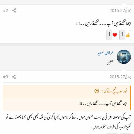
جولائی 27، 2015
#2
اچھا لکھتے ہیں آپ ۔۔۔ لکھتے رہیں ۔۔!!!
1
1
عرفان سعید
محفلین
جولائی 27، 2015
#3
نور سعدیہ شیخ نے کہا:
اچھا لکھتے ہیں آپ ۔۔۔ لکھتے رہیں ۔۔!!!
آپ کی حوصلہ افزائی پر بہت ممنون ہوں۔ دُعا کرتا ہوں کیمیا گری کی ملکہ کبھی کبھی تنہا چھوڑے تو
کنیزِ ادب کی طرف متوجہ ہوں۔