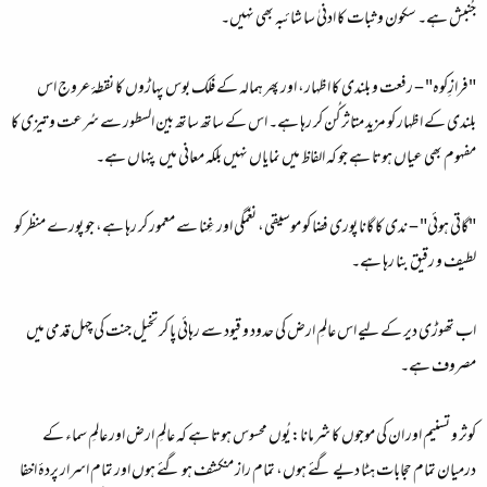
جُنبش ہے۔ سکون و ثبات کا ادنیٰ سا شائبہ بھی نہیں۔
"فرازِکوہ" – رفعت و بلندی کا اظہار، اور پھر ہمالہ کے فلک بوس پہاڑوں کا نقطۂ عروج اس
بلندی کے اظہار کو مزید متاثر کُن کر رہا ہے۔ اس کے ساتھ ساتھ بین السطور سے سُرعت و تیزی کا
مفہوم بھی عیاں ہوتا ہے جو کہ الفاظ میں نمایاں نہیں بلکہ معانی میں پنہاں ہے۔
"گاتی ہوئی" – ندی کا گانا پوری فضا کو موسیقی، نغمگی اور غِنا سے معمور کر رہا ہے، جو پورے منظر کو
لطیف و رقیق بنا رہا ہے۔
اب تھوڑی دیر کے لیے اس عالمِ ارض کی حدود و قیود سے رہائی پا کر تخیل جنت کی چہل قدمی میں
مصروف ہے۔
کوثر و تسنیم اور ان کی موجوں کا شرمانا: یُوں محسوس ہوتا ہے کہ عالمِ ارض اور عالمِ سماء کے
درمیان تمام حجابات ہٹا دیے گئے ہوں، تمام راز منکشف ہو گئے ہوں اور تمام اسرار پردۂ اخفا