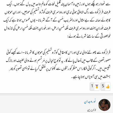
سے نمودار ہو چُکے ہوں اور زمین و آسمان چند قلیل لمحات کو عالمِ واحد میں بدل گئے ہوں۔ ایک
طرف فرازِ کوہ سے راگ الاپتی ہوئی ندی اور دوسری طرف کوثر و تسنیم کی موجیں، اور ان موجوں
کا جوئے ہمالہ کے بے مثال اور دلفریب حُسن کے آگے شرمانا – یوں محسوس ہوتا ہے کہ ایک
طرف حُورانِ جنت اور دوسری طرف ملکۂ حُسنِ ارض، اور حُورانِ جنت ملکۂ حُسنِ ارض کی لازوال
خوبصورتی کے سامنے شرماتے ہوئے!
فرازِ کوہ سے پھوٹنے والی ندی اور اس کا مقابل کوثر و تسنیم کی موجوں کا شرمانا – اسے کیسے کوئی
مصور تصویر کے قالب میں ڈھال پائے گا۔ یہ تو لوحِ خیال پر مُر تسم ہونے والی لطیف اور نازک
شبیہیں ہیں۔ اگر کوئی فنکار اس منظر کو رنگوں سے کینوس پر منتقل کر پائے تو ایسی تصویر کو پھر
بہشت میں ہی آویزاں ہونا چاہیے۔
1
5
نور وجدان
لائبریرین