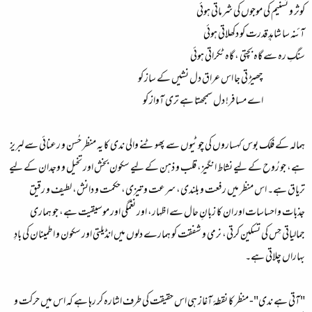
کوثر و تسنیم کی موجوں کی شرماتی ہوئی
آئنہ سا شاہدِ قدرت کو دکھلاتی ہوئی
سنگِ رہ سے گاہ بچتی ، گاہ ٹکراتی ہوئی
چھیڑ تی جا اس عراق دل نشیں کے ساز کو
اے مسافر! دل سمجھتا ہے تری آواز کو​
ہمالہ کے فلک بوس کہساروں کی چوٹیوں سے پھوٹنے والی ندی کا یہ منظر حُسن و رعنائی سے لبریز
ہے، جو رُوح کے لیے نشاط انگیز، قلب و ذہن کے لیے سکون بخش اور تخیل و وجدان کے لیے
تریاق ہے۔ اس منظر میں رفعت و بلندی، سرعت و تیزی، حکمت و دانش، لطیف و رقیق
جذبات و احساسات اور ان کا زبانِ حال سے اظہار، اور نغمگی اور موسیقیت ہے، جو ہماری
جمالیاتی حِس کی تسکین کرتی، نرمی و شفقت کو ہمارے دلوں میں انڈیلتی اور سکون و اطمینان کی بادِ
بہاراں چلاتی ہے۔
"آتی ہے ندی"- منظر کا نقطۂ آغاز ہی اس حقیقت کی طرف اشارہ کر رہا ہے کہ اس میں حرکت و