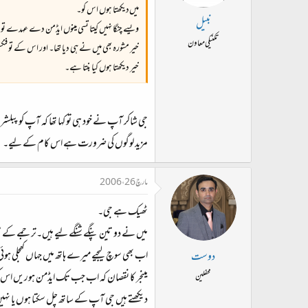
میں‌دیکھتا ہوں اس کو۔
نبیل
ویسے چنگا نہیں کیتا تسی مینوں ایڈمن دے عہدے تو
تکنیکی معاون
خیر مشورہ بھی میں نے ہی دیا تھا۔ اور اس کے تو 
خیر دیکھتا ہوں کیا بنتا ہے۔
جی شاکر آپ نے خود ہی تو کہا تھا کہ آپ کو پبلشر
مزید لوگوں کی ضرورت ہے اس کام کے لیے۔
مارچ 26، 2006
ٹھیک ہے جی۔
میں نے دو تین پنگے شنگے لیے ہیں۔ترجمے کے س
اب بھی سوچ لیجیے میرے ہاتھ میں جہاں کھجلی ہو
دوست
مینجر کا نقصان کہ اب جب تک ایڈمن ہوریں اس ک
محفلین
دیکھتے ہیں جی آپ کے ساتھ چل سکتا ہوں یا نہ