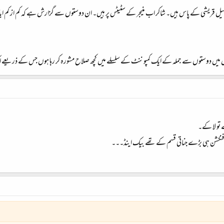
ل قریشی کے پاس ہیں۔ شاکر اب منیجر کے سٹیٹس پر ہیں۔ ان دوستوں سے گزارش ہے کہ کم از کم ایڈ
ل میں دوستوں سے جملہ کے ایک کمپوننٹ کے سلسلے میں کچھ صلاح مشورہ کر رہا ہوں جس کے ذریع
 تو لا کے۔
تو فنکشن ہی بڑے جناتی قسم کے تھے بیک اینڈ۔۔۔