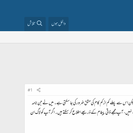
داخل ہوں
تلاش
#1
ن اس سے پہلے کم از کم کام کی مشق ضرور کی جا سکتی ہے۔ میں نے جن نامہ
ں، آپ مجھے ذاتی پیغام کے ذریعے اطلاع کر سکتے ہیں۔ اگر آپ کو لاگ ان