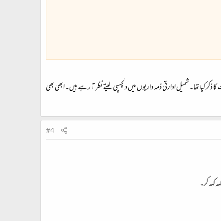
ذکر کیا تھا۔ شمیل ادارتی ذمہ داریوں میں دلچسپی لیتے نظر آ رہے ہیں۔ ابھی بھی
#4
 کہہ کر۔