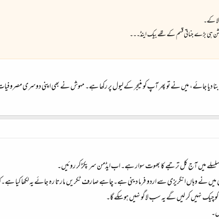
 لا کے۔
فنکشن ہی بڑے جناتی قسم کے تھے بیک اینڈ۔۔۔
 بنا دیا جائے، میں نے تو پھر آپ کو منیجر کے لیول پر رکھا ہے۔ مہوش نے بھی اپنی دوسری مصروفیات کا 
لسلے میں آج کل ترجمے کا بھوت سوار ہے۔ اب ایڈمن سر پکڑ کر روئیں۔
ئی میں نے وہاں انگریزی سے اردو فرما دینی ہے۔چاہے صارف ٹکریں مارتا رہ جائے یہ لکھا کیا ہے۔کہہ
و چیک نہیں کر لیں گے یہ سب لاگو نہیں ہوسکے گا۔
یں۔