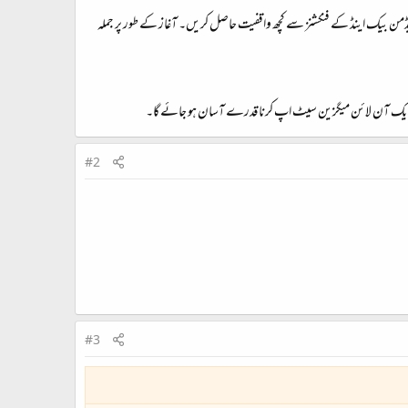
من بیک اینڈ کے فنکشنز سے کچھ واقفیت حاصل کریں۔ آغاز کے طور پر جملہ
ے ایک آن لائن میگزین سیٹ اپ کرنا قدرے آسان ہو جائے گا۔
#2
#3