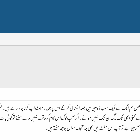
اصل ہم الگ سے ایک سب ڈومین میں جملہ انسٹال کرکے اس پر جریدہ سیٹ اپ کرنا چاہ رہے ہیں۔ لیک
ئی ابھی تک لاگ ان تک نہیں ہوئے۔ اگر آپ لوگ اس کام کو وقت نہیں دے سکتے تو کوئی بات نہی
 رہی ہے تو آپ اس سلسلے میں بھی بلا جھجک سوال پوچھ سکتے ہیں۔