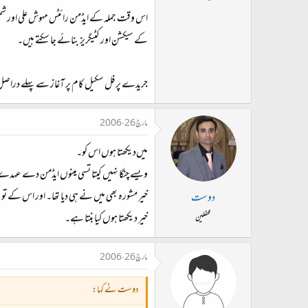
ت
اس وقت جملہ کے ایڈمن رائٹس مہوش علی اور شمی
د
کے سیکشن اور کٹیگریز بنائے جا سکتے ہیں۔
ا
ء
جریدے پر فل سکیل کام پر آغاز سے پہلے دراص
مارچ 26، 2006
میں‌دیکھتا ہوں اس کو۔
ویسے چنگا نہیں کیتا تسی مینوں ایڈمن دے عہدے
خیر مشورہ بھی میں نے ہی دیا تھا۔ اور اس کے 
دوست
خیر دیکھتا ہوں کیا بنتا ہے۔
محفلین
مارچ 26، 2006
دوست نے کہا: