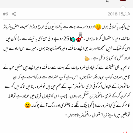
محفلین
جنوری 15، 2018
#6
میں ایک پاکستانی ہوں
اور دوسرے بہت سے پاکستانیوں کی طرح ونڈوز سمیت بعض پائریٹڈ
سافٹ وئیرز استعمال کرتا رہا ہوں۔
( 25 روپے والی سی ڈی یا نیٹ سے۔) لیکن میں
اس کو ٹھیک نہیں سمجھتا اور جلد ہی ایسے سافٹ وئیر چھوڑنا چاہتا ہوں۔ میرے اس ارادے میں
اردو محفل کا بھی بڑا دخل ہے۔
تاہم یہ بھی حقیقت ہے کہ بنیادی ضروریات کے بہت سے سافٹ وئیر ایسے ہیں جنہیں خریدنے
کا میں صرف خواب ہی دیکھ سکتا ہوں۔ اس لیے آپ حضرات سے درخواست ہے کہ ان
سافٹویئرز کے متبادل اگر کوئی فری سافٹویئر آپ کے علم میں ہیں تو ضرور بتائیں تاکہ میں کم سے
کم خرچہ کرکے فری سافٹویئرز پر منتقل ہو جاؤں۔ (جب اس کا متبادل فری میں موجود ہے تو غلط
کام کرنے کی کیا ضرورت؟) گویا ہینگ لگے نہ پھٹکری اور رنگ آئے چوکھا۔
تو چلیں میں اپنے زیر استعمال سافٹویئر بتاتا ہوں: