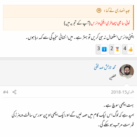
عبید انصاری نے کہا:
کوئی سا بھی اچھا فری اینٹی وائرس
(آپ کے تجربہ میں)
اینٹی‌وائرس استعمال نہ ہی کریں تو بہتر ہے۔ میں انتہائی سنجیدگی سے کہہ رہا ہوں۔
3
2
4
محمد تابش صدیقی
محفلین
جنوری 15، 2018
#4
بہت اچھی سوچ ہے۔
امید ہے کہ لوگ اس نیک کام میں حصہ لیں گے اور ایک اچھی اوپن سورس سافٹ ویئرز کی
فہرست مرتب ہو سکے گی۔