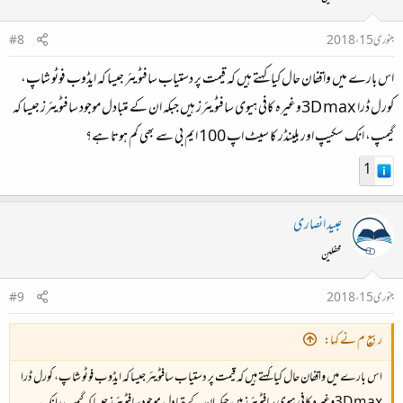
جنوری 15، 2018
#8
اس بارے میں واقفان حال کیا کہتے ہیں کہ قیمت پر دستیاب سافٹویئر جیسا کہ ایڈوب فوٹو شاپ،
کورل ڈرا 3D maxوغیرہ کافی ہیوی سافٹویئرز ہیں جبکہ ان کے متبادل موجود سافٹویئرز جیسا کہ
گیمپ، انک سکیپ اور بلینڈر کا سیٹ اپ 100 ایم بی سے بھی کم ہوتا ہے؟
1
عبید انصاری
محفلین
جنوری 15، 2018
#9
ربیع م نے کہا:
اس بارے میں واقفان حال کیا کہتے ہیں کہ قیمت پر دستیاب سافٹویئر جیسا کہ ایڈوب فوٹو شاپ، کورل ڈرا