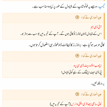
گیمپ
، ویسے یہ فوٹو شاپ کے متبادل کے طور پر زیادہ مناسب ہے۔
عبید انصاری نے کہا:
آئی ڈی ایم
اس کے متبادل ڈاؤن لوڈرز تو کافی ہوں گے۔ آپ کے تجربہ میں جو سب سے بہتر ہو۔
کافی عرصہ ہو گیا ہے، براؤزرز کا ڈیفالٹ ڈاؤنلوڈر ہی استعمال کرتا ہوں۔
عبید انصاری نے کہا:
ایڈوب ایکروبیٹ ڈی سی پرو
پی ڈی ایف ایڈیٹنگ کے لیے کوئی متبادل؟
یہ
دیکھ لیں۔
عبید انصاری نے کہا:
کوئی سا بھی اچھا فری اینٹی وائرس
(آپ کے تجربہ میں)