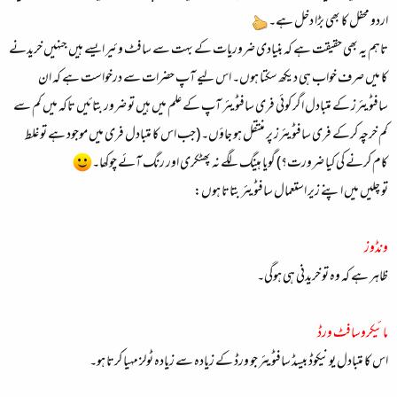
اردو محفل کا بھی بڑا دخل ہے۔
تاہم یہ بھی حقیقت ہے کہ بنیادی ضروریات کے بہت سے سافٹ وئیر ایسے ہیں جنہیں خریدنے
کا میں صرف خواب ہی دیکھ سکتا ہوں۔ اس لیے آپ حضرات سے درخواست ہے کہ ان
سافٹویئرز کے متبادل اگر کوئی فری سافٹویئر آپ کے علم میں ہیں تو ضرور بتائیں تاکہ میں کم سے
کم خرچہ کرکے فری سافٹویئرز پر منتقل ہو جاؤں۔ (جب اس کا متبادل فری میں موجود ہے تو غلط
کام کرنے کی کیا ضرورت؟) گویا ہینگ لگے نہ پھٹکری اور رنگ آئے چوکھا۔
تو چلیں میں اپنے زیر استعمال سافٹویئر بتاتا ہوں:
ونڈوز
ظاہر ہے کہ وہ تو خریدنی ہی ہوگی۔
مائیکروسافٹ ورڈ
اس کا متبادل یونیکوڈ بیسڈ سافٹویئر جو ورڈ کے زیادہ سے زیادہ ٹولز مہیا کرتا ہو۔