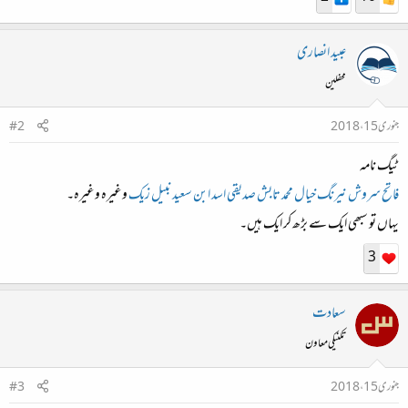
عبید انصاری
محفلین
جنوری 15، 2018
#2
ٹیگ نامہ
فاتح
سروش
نیرنگ خیال
محمد تابش صدیقی
اسد
ابن سعید
نبیل
زیک
وغیرہ وغیرہ۔
یہاں تو سبھی ایک سے بڑھ کر ایک ہیں۔
3
سعادت
تکنیکی معاون
جنوری 15، 2018
#3