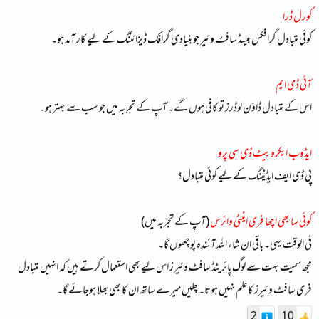
کورل ڈرا
کوئی متبادل گرافکس بیسڈ سافٹ وئیر جو بنیادی گرافک ڈیزائننگ کے لیے کار آمد ہو۔
آئی ڈی ایم
اس کے متبادل ڈاؤن لوڈرز تو کافی ہوں گے۔ آپ کے تجربہ میں جو سب سے بہتر ہو۔
ایڈوب ایکروبیٹ ڈی سی پرو
پی ڈی ایف ایڈیٹنگ کے لیے کوئی متبادل؟
کوئی سا بھی اچھا فری اینٹی وائرس
(آپ کے تجربہ میں)
فی الوقت یہی۔ باقی ان شاء اللہ آئندہ پوچھوں گا۔
مجھ سمیت بہت سے لوگ پائریٹڈ سافٹ وئیرز اس لیے بھی استعمال کرتے ہیں کہ انہیں متبادل
فری سافٹ وئیرز کا علم نہیں ہوتا۔ چلیں میرے ساتھ ان کا بھی بھلا ہوجائے گا۔
2
10