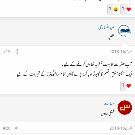
1
1
عبید انصاری
محفلین
جنوری 16، 2018
#19
آپ حضرات کا بہت شکریہ تعاون کرنے کے لیے۔
ایک "تختۂ مشق" قسم کا کمپیوٹر مہیا کرنا پڑے گا ان تمام سافٹویئرز کے تجربات کے لیے
1
سعادت
تکنیکی معاون
جنوری 16، 2018
#20