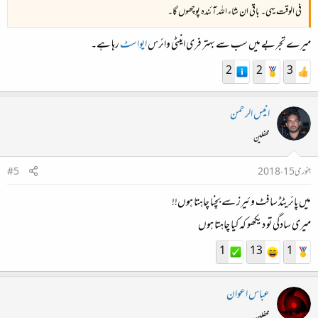
فی الوقت یہی۔ باقی ان شاء اللہ آئندہ پوچھوں گا۔
میرے تجربے میں سب سے بہتر فری اینٹی وائرس
ایواسٹ
رہا ہے۔
2
2
3
انیس الرحمن
محفلین
جنوری 15، 2018
#5
میں پائریٹڈ سافٹ وئیرز سے بچنا چاہتا ہوں!!
میری سادگی تو دیکھو کہ کیا چاہتا ہوں
1
13
1
عباس اعوان