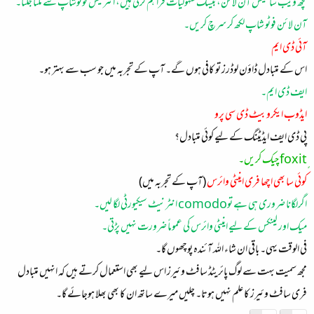
کچھ ویب سائیٹس آن لائن، بیسک سہولیات فراہم کرتی ہیں، انٹر فیس فوٹوشاپ سے ملتا جُلتا۔
آن لائن فوٹو شاپ لکھ کر سرچ کریں۔
آئی ڈی ایم
اس کے متبادل ڈاؤن لوڈرز تو کافی ہوں گے۔ آپ کے تجربہ میں جو سب سے بہتر ہو۔
ایف ڈی ایم۔
ایڈوب ایکروبیٹ ڈی سی پرو
پی ڈی ایف ایڈیٹنگ کے لیے کوئی متبادل؟
کوئی سا بھی اچھا فری اینٹی وائرس
(آپ کے تجربہ میں)
اگرلگانا ضروری ہی ہے توcomodo انٹرنیٹ سیکیورٹی لگا لیں۔
میک اور لینکس کے لیے اینٹی وائرس کی عموماً ضرورت نہیں پڑتی۔
فی الوقت یہی۔ باقی ان شاء اللہ آئندہ پوچھوں گا۔
مجھ سمیت بہت سے لوگ پائریٹڈ سافٹ وئیرز اس لیے بھی استعمال کرتے ہیں کہ انہیں متبادل
فری سافٹ وئیرز کا علم نہیں ہوتا۔ چلیں میرے ساتھ ان کا بھی بھلا ہوجائے گا۔