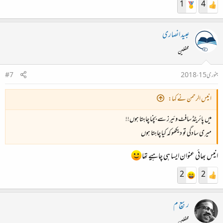
1
4
عبید انصاری
محفلین
جنوری 15، 2018
#7
انیس الرحمن نے کہا:
میں پائریٹڈ سافٹ وئیرز سے بچنا چاہتا ہوں!!
میری سادگی تو دیکھو کہ کیا چاہتا ہوں
انیس بھائی عنوان ایسا ہی چاہیے تھا
2
2
ربیع م
محفلین