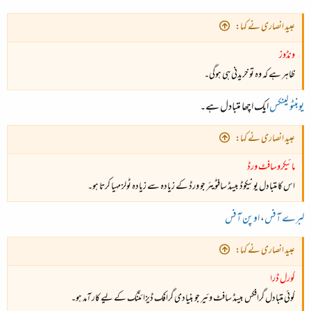
عبید انصاری نے کہا:
ونڈوز
ظاہر ہے کہ وہ تو خریدنی ہی ہوگی۔
یوبنٹو لینکس
ایک اچھا متبادل ہے۔
عبید انصاری نے کہا:
مائیکروسافٹ ورڈ
اس کا متبادل یونیکوڈ بیسڈ سافٹویئر جو ورڈ کے زیادہ سے زیادہ ٹولز مہیا کرتا ہو۔
لبرے آفس
،
اوپن آفس
عبید انصاری نے کہا:
کورل ڈرا
کوئی متبادل گرافکس بیسڈ سافٹ وئیر جو بنیادی گرافک ڈیزائننگ کے لیے کار آمد ہو۔