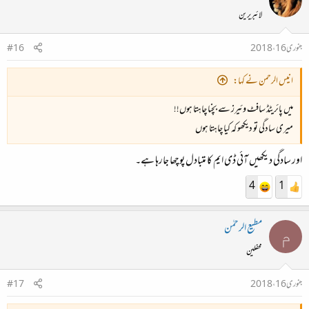
لائبریرین
جنوری 16، 2018
#16
انیس الرحمن نے کہا:
میں پائریٹڈ سافٹ وئیرز سے بچنا چاہتا ہوں!!
میری سادگی تو دیکھو کہ کیا چاہتا ہوں
اور سادگی دیکھیں آئی ڈی ایم کا متبادل پوچھا جارہا ہے۔
4
1
مطیع الرحمٰن
م
محفلین
جنوری 16، 2018
#17