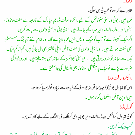
ونڈوز
ظاہر ہے کہ وہ تو خریدنی ہی ہوگی۔
خرید لیں۔ یونی ورسٹی سٹوڈنٹس کے لیے مائکرو سوفٹ ڈریم سپارک کے ذریعہ سے مفت ونڈوز،
آفس اور دیگر سافٹ وئیر مہیا کیے جا تے ہیں۔اپنی یونی ورسٹی والوں سے بات کریں۔
اگر میک کمپیوٹر ہے تو آپ کو میک او ایس نہیں خریدنا پڑے گا۔ اور تمام نئے آپریٹنگ سسٹمز
بھی مُفت ہوتے ہیں۔اور ایپل والوں کی مفت آفس ایپلی کیشنز بھی مل جاتی ہیں، کم از کم میک
بُک سے ساتھ تو ضرور ہوتی ہیں۔۔ نیز آئی ڈیوائسز کے ساتھ بھی بہتر چلتے ہیں۔ اور ونڈوز کی
ضرورت پڑے تو میک پر آفیشلی، ونڈوز بھی انسٹال کی جا سکتی ہے۔
مائیکروسافٹ ورڈ
اس کا متبادل یونیکوڈ بیسڈ سافٹویئر جو ورڈ کے زیادہ سے زیادہ ٹولز مہیا کرتا ہو۔
میں اوپن آفس استعمال کرتا ہوں۔
کورل ڈرا
کوئی متبادل گرافکس بیسڈ سافٹ وئیر جو بنیادی گرافک ڈیزائننگ کے لیے کار آمد ہو۔
گمپ چیک کریں۔