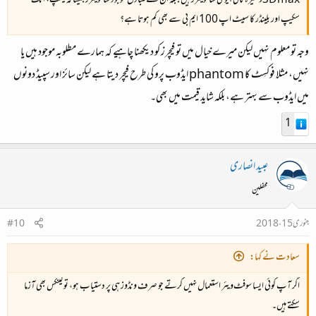
3D maxوغیرہ کافی ہیوی سافٹویئرز ہیں جبکہ ان کے متبادل موجود سافٹویئرز جیسا کہ گیمپ، انک
سکیپ اور بلینڈر کا سیٹ اپ 100 ایم بی سے بھی کم ہوتا ہے؟
وجہ تو معلوم نہیں لیکن میرے خیال میں تو فیچرز کو دیکھنا چاہیے کہ ہمارے مطلوبہ موجود ہیں یا
نہیں، مثلا فوکسِٹ کا phantom ایڈوب پرو کی طرح فیچر دیتا ہے لیکن سائز اور سپیڈ دونوں
میں ایڈوب سے بہتر ہے، بلکہ شاید قیمت میں بھی۔
1
عبید انصاری
محفلین
جنوری 15، 2018
#10
سعادت نے کہا:
اگر آپ کوئی ایسا سوفٹ‌ویئر استعمال نہیں کرتے جو صرف ونڈوز ہی پر دستیاب ہو، تو لینکس بھی آزما
سکتے ہیں۔