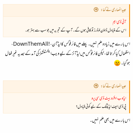
عبید انصاری نے کہا:
آئی ڈی ایم
اس کے متبادل ڈاؤن لوڈرز تو کافی ہوں گے۔ آپ کے تجربہ میں جو سب سے بہتر ہو۔
اس بارے میں زیادہ علم نہیں۔ پہلے میں فائرفوکس کا ایڈآن،
DownThemAll!
،
استعمال کیا کرتا تھا، لیکن فائر‌فوکس میں ایڈآنز کے لیے ویب‌ایکسٹنشنز کی آمد کے بعد یہ غیرفعال
ہو گیا۔
عبید انصاری نے کہا:
ایڈوب ایکروبیٹ ڈی سی پرو
پی ڈی ایف ایڈیٹنگ کے لیے کوئی متبادل؟
اس بارے میں بھی علم نہیں۔