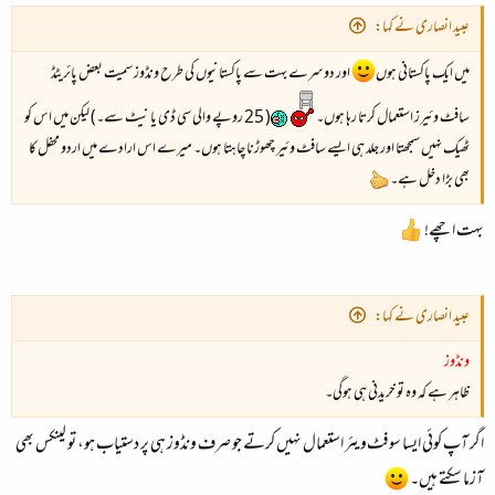
عبید انصاری نے کہا:
میں ایک پاکستانی ہوں
اور دوسرے بہت سے پاکستانیوں کی طرح ونڈوز سمیت بعض پائریٹڈ
سافٹ وئیرز استعمال کرتا رہا ہوں۔
( 25 روپے والی سی ڈی یا نیٹ سے۔) لیکن میں اس کو
ٹھیک نہیں سمجھتا اور جلد ہی ایسے سافٹ وئیر چھوڑنا چاہتا ہوں۔ میرے اس ارادے میں اردو محفل کا
بھی بڑا دخل ہے۔
بہت اچھے!
عبید انصاری نے کہا:
ونڈوز
ظاہر ہے کہ وہ تو خریدنی ہی ہوگی۔
اگر آپ کوئی ایسا سوفٹ‌ویئر استعمال نہیں کرتے جو صرف ونڈوز ہی پر دستیاب ہو، تو لینکس بھی
آزما سکتے ہیں۔