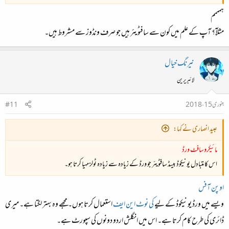
ہمممم
مثلآ؟ آپ کے علم میں کون سے سافٹویئر ہیں جو صرف ونڈوز سے مشروط ہیں۔
نیرنگ خیال
لائبریرین
جنوری 15، 2018
#11
عبید انصاری نے کہا:
مائیکروسافٹ ورڈ
اس کا متبادل یونیکوڈ بیسڈ سافٹویئر جو ورڈ کے زیادہ سے زیادہ ٹولز مہیا کرتا ہو۔
اوپن آفس
ویسے میں ورڈ یونیکوڈ کے لیے
کی نوٹ این ایف
استعمال کرتا ہوں۔ مجھے وہ بہتر لگتا ہے۔ میری
ڈائری کی طرح کام کرتا ہے۔ اس میں انگلش اردو دونوں کی سپورٹ ہے۔