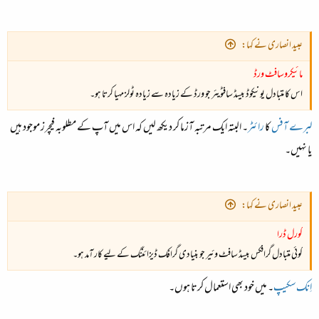
عبید انصاری نے کہا:
مائیکروسافٹ ورڈ
اس کا متبادل یونیکوڈ بیسڈ سافٹویئر جو ورڈ کے زیادہ سے زیادہ ٹولز مہیا کرتا ہو۔
لبرے آفس
کا
رائٹر
۔ البتہ ایک مرتبہ آزما کر دیکھ لیں کہ اس میں آپ کے مطلوبہ فیچرز موجود ہیں
یا نہیں۔
عبید انصاری نے کہا:
کورل ڈرا
کوئی متبادل گرافکس بیسڈ سافٹ وئیر جو بنیادی گرافک ڈیزائننگ کے لیے کار آمد ہو۔
اِنک‌سکیپ
۔ میں خود بھی استعمال کرتا ہوں۔