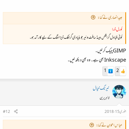
عبید انصاری نے کہا:
کورل ڈرا
کوئی متبادل گرافکس بیسڈ سافٹ وئیر جو بنیادی گرافک ڈیزائننگ کے لیے کار آمد ہو۔
GIMP چیک کر لیں۔
Inkscape بھی ہے۔ وہ بھی دیکھ لیں۔
1
2
نیرنگ خیال
لائبریرین
جنوری 15، 2018
#12
عباس اعوان نے کہا: