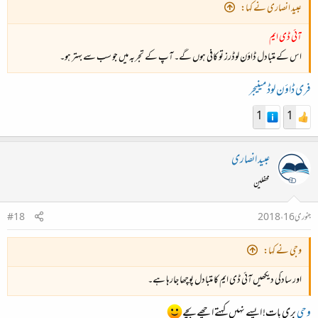
عبید انصاری نے کہا:
آئی ڈی ایم
اس کے متبادل ڈاؤن لوڈرز تو کافی ہوں گے۔ آپ کے تجربہ میں جو سب سے بہتر ہو۔
فری ڈاؤن لوڈ مینیجر
1
1
عبید انصاری
محفلین
جنوری 16، 2018
#18
وجی نے کہا:
اور سادگی دیکھیں آئی ڈی ایم کا متبادل پوچھا جارہا ہے۔
وجی
بری بات! ایسے نہیں کہتے اچھے بچے