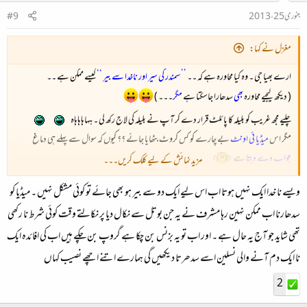
جنوری 25، 2013
#9
مغزل نے کہا:
ارے بھیا جی ۔ وہ کیا محاورہ ہے کہ ۔۔
’’ سمندر کی سیر اور ناخدا سے بیر ‘‘
کیسے ممکن ہے ۔۔
( دیکھ لیجیے محاورہ
بھی
سدھارا جاسکتا ہے
مگر
۔۔۔ )
چلیے مجھ غریب کو بلیلہ کا پائلٹ قرار دے کر آپ نے بلیلہ کی لاج رکھ لی ۔ ہہاہاہاہاہ
مگر اس
میڈیا ئی اونٹ
بے چارے کو کس کروٹ بٹھایا جائے ؟؟ کیوں کہ سوال سے پہلے ہی دماغ
جواب دے دیتا
ہے
مزید نمائش کے لیے کلک کریں۔۔۔
کچھ عرصہ قبل ایکسپریس میں جاوید چودھری نے اس موضوع پر مدلل کالم لکھا تھا ۔۔ جس کا حاصل درج
ویسے نا خدا ایک نہیں ہوتا اب اس لیے ایک دو سے بیر ہو بھی جائے تو کوئی مشکل نہیں ۔ میڈیا کو
ذیل سطر ہے۔
سدھارنا اب ممکن نہین رہا مشرف نے یہ جن بوتل سے نکال دیا پر نکالتے وقت کوئی شرط نا رکھی
جو افراد کروڑوں روپے کا خطیر سرمایہ لگا کر بیٹھے ہیں وہ ہماری
’’اصلاح‘‘
کیوں کر کریں گے؟ ؟
تھی شاید جو آج یہ حال ہے ۔ اور اب تو یہ بزنس بن چکا ہے گروپ بن چکے ہیں اب کی افائدہ ایک
جون بھائی کا شعر یاد آگیا اس دھاگے اور موضوع کی نذر:
نا ایک دم آنے والی نسلین اسے سدھرتا دیکھیں گی ہمارے اتنے اچھے نصیب کہاں
2
کچھ لوگ کئی لفظ غلط بول رہے ہیں !!!!!