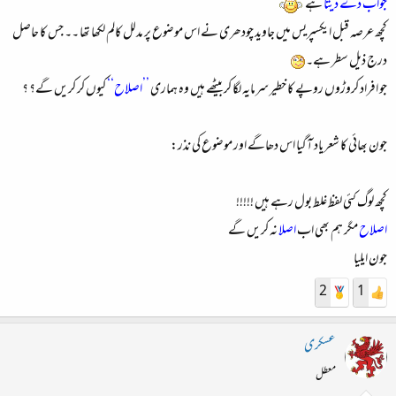
جواب دے دیتا
ہے
کچھ عرصہ قبل ایکسپریس میں جاوید چودھری نے اس موضوع پر مدلل کالم لکھا تھا ۔۔ جس کا حاصل
درج ذیل سطر ہے۔
جو افراد کروڑوں روپے کا خطیر سرمایہ لگا کر بیٹھے ہیں وہ ہماری
’’اصلاح‘‘
کیوں کر کریں گے؟ ؟
جون بھائی کا شعر یاد آگیا اس دھاگے اور موضوع کی نذر:
کچھ لوگ کئی لفظ غلط بول رہے ہیں !!!!!
اصلاح
مگر ہم بھی اب
اصلا
نہ کریں گے
جون ایلیا
2
1
عسکری
معطل