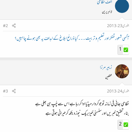
الف نظامی
لائبریرین
جنوری 23، 2013
#2
آگہی شعور تفکر اور تعلیم و تربیت ۔۔۔ کیا ذرائع ابلاغ کے اہداف یہ بھی ہونے چاہییں؟
1
زبیر مرزا
محفلین
جنوری 24، 2013
#3
نظامی بھائی فی زمانہ تو جو کردار میڈیا ادا کررہا ہے اس سے چُپ ہی بھلی ہے
بناء تحقیق خبریں اور سنسنی خیزبریک نیوز دیکھ کرحیرانی ہوتی ہے
2