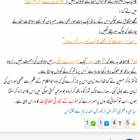
کامیاب اینکر وہ ہے جو سوال اٹھائے تو لوگ کہیں:”
یہی تو ہمارے ذہن میں تھا؟
“
میں نے کہا:
مجھے اتفاق ہے لیکن اس کے ساتھ ایک بات اور بھی ہے۔
میزبان کو ایسے سوالات اٹھانے
چاہیے کہ لوگ سوچنے لگیں
:
”
اچھا! اس معاملے کو دیکھنے کا ایک زاویہ یہ بھی ہے؟
“
ذوق
کا معاملہ یہ ہے کہ
علم
اور
زبان
‘ ایک
میزبان کے انتخاب
میں دونوں کی اہمیت نہیں۔اُردو
کے ساتھ جو سلوک روا رکھا جارہا ہے‘ اس پر ماتم کرنے کو دل چاہتا ہے۔
ڈاکٹر ذاکر حسین نے کہا تھا اُردو زبان اس پر ناز کرے گی کہ وہ ابوالکلام کے قلم سے لکھی اور ان کی
زبان سے بولی گئی۔ ہمارے ٹاک شوز کو دیکھ کر اُردو جو مرثیہ کہتی ہوگی‘ میں اس کا اندازہ کرسکتا
ہوں۔ اب تو نسوانی چہروں پر اصرار ہے کہ
مغرب کے
تجارتی اخلاقیات
کا درس یہی ہے۔
سیاسی و فکری اشرافیہ از خورشید احمد ندیم سے اقتباس
1
1
4
5