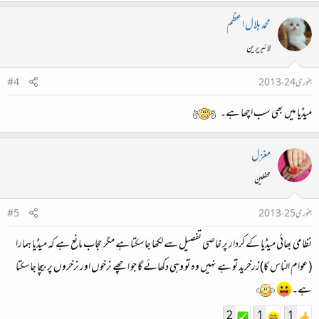
محمد بلال اعظم
لائبریرین
جنوری 24، 2013
#4
میڈیا میں بھی سب اچھا ہے۔
مغزل
محفلین
جنوری 25، 2013
#5
نظامی بھائی میڈیا کے کردار پر خاصی تفصیل سے لکھا جاسکتا ہے مگر حجاب مانع ہے کہ میڈیا ہمارا
(عوام الناس کا)زرخرید تو ہے نہیں وہ تو وہی دکھائے گا جو اچھے نرخوں اور نرخروں پر بیچا جاسکتا
ہے۔
2
1
1