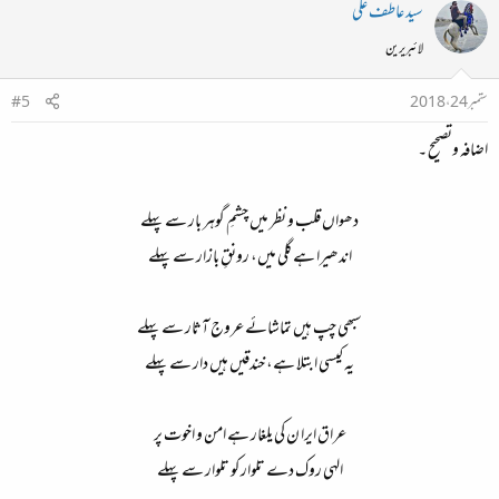
سید عاطف علی
لائبریرین
ستمبر 24، 2018
#5
اضافہ وتصحیح ۔
دھواں قلب و نظر میں چشمِ گوہر بار سے پہلے
اندھیرا ہے گلی میں، رونقِ بازار سے پہلے
سبھی چپ ہیں تماشائے عروج آثار سے پہلے
یہ کیسی ابتلا ہے، خندقیں ہیں دار سے پہلے
عراق ایرا ن کی یلغار ہے امن و اخوت پر
الہی روک دے تلوار کو تلوار سے پہلے