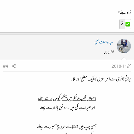
زاویئے؟
2
سید عاطف علی
لائبریرین
مئی 11، 2018
#4
پرانی ڈائری سےاس غزل کا ایک مطلع اور ملا ۔
دھواں قلب و نظر میں چشم گوہر بار سے پہلے
اندھیرا ہے گلی میں۔ رونق بازار سے پہلے
سبھی چپ ہیں تماشاےٴ عروج آثار سے پہلے