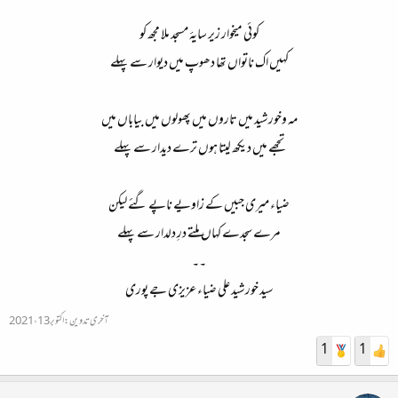
کوئی میخوار زیر سایۂ مسجد ملا مجھ کو
کہیں اک ناتواں تھا دھوپ میں دیوار سے پہلے
مہ وخورشید میں تاروں میں پھولوں میں بیاباں میں
تجھے میں دیکھ لیتا ہوں ترے دیدار سے پہلے
ضیاء میری جبیں کے زاویے ناپے گئے لیکن
مرے سجدے کہاں ملتے درِ دلدار سے پہلے
۔۔
سید خورشید علی ضیاء عزیزی جے پوری​
آخری تدوین:
اکتوبر 13، 2021
1
1