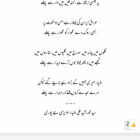
یہ کیسی ابتلا ہے، خندقیں ہیں دار سے پہلے
عراق ایرا ن کی یلغار ہے امن و اخوت پر
الہی روک دے تلوار کو تلوار سے پہلے
گلوں میں چاند میں سورج میں کلیوں میں ستاروں میں
تجھے میں دیکھ لیتا ہوں ترے دیدار سے پہلے
ضیاء میری جبیں کے زاوئیے ناپے گئے لیکن
مرے سجدے کہاں ملتے در ِ دلدار سے پہلے
۔۔۔۔
سید خورشید علی ضیاء عزیزی جے پوری​
2