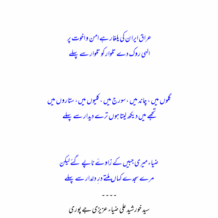
ء
عراق ایرا ن کی یلغار ہے امن و اخوت پر
الہی روک دے تلوار کو تلوار سے پہلے
گلوں میں ، چاند میں ،سورج میں ،کلیوں میں، ستاروں میں
تجھے میں دیکھ لیتا ہوں ترے دیدار سے پہلے
ضیاء میری جبیں کے زاوےٴ ناپے گئے لیکن
مرے سجدے کہاں ملتے در ِ دلدار سے پہلے
۔۔۔۔
سید خورشید علی ضیاء عزیزی جے پوری​