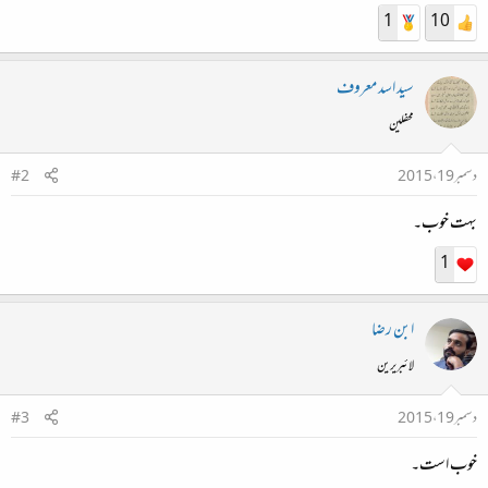
1
10
سید اسد معروف
محفلین
دسمبر 19، 2015
#2
بہت خوب۔
1
ابن رضا
لائبریرین
دسمبر 19، 2015
#3
خوب است۔