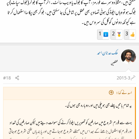
سکتی ہیں، مثلاً دوسرے فورمز، آپ کا بلوگ یا ویب‌سائٹ۔ اگر آپ کا بلوگر (بلوگ سپاٹ) پر
بلوگ ہو تو وہاں اپلوڈ کی ہوئی تصاویر بھی محفل پر شامل کی جا سکتی ہیں، بلوگر بھی پکاسا استعمال کرتا
ہے کیونکہ دونوں گوگل کی سروس ہیں۔
1
2
3
ملک عدنان احمد
محفلین
ستمبر 3، 2015
#18
اسد نے کہا:
یہ تمام باتیں پہلے بھی ہو چکی ہیں اور دوبارہ بھی ہوں گی۔
بہت سے فورم شروع میں صارفین کو تصویریں اپلوڈ کرنے کی سہولت دیتے ہیں لیکن صارفین کی تعداد
اور فورم کا استعمال بڑھنے کے بعد اس میں مسئلے شروع ہو جاتے ہیں اور پابندیاں لگنی شروع ہو جاتی