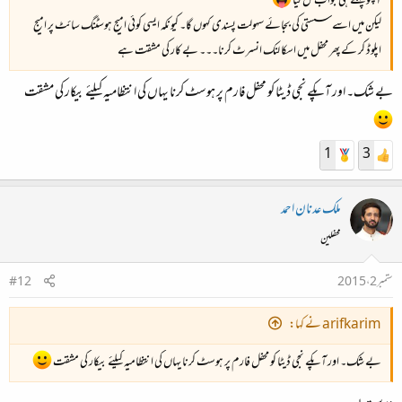
آپکو پہلے ہی جواب مل گیا
لیکن میں اسے سستی کی بجائے سہولت پسندی کہوں گا۔ کیونکہ ایسی کوئی امیج ہوسٹنگ سائٹ پر امیج
اپلوڈ کر کے پھر محفل میں اسکا لنک انسرٹ کرنا۔۔۔ بے کار کی مشقت ہے
بے شک۔ اور آپکے نجی ڈیٹا کو محفل فارم پر ہوسٹ کرنا یہاں کی انتظامیہ کیلئے بیکار کی مشقت
1
3
ملک عدنان احمد
محفلین
ستمبر 2، 2015
#12
arifkarim نے کہا:
بے شک۔ اور آپکے نجی ڈیٹا کو محفل فارم پر ہوسٹ کرنا یہاں کی انتظامیہ کیلئے بیکار کی مشقت