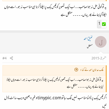
یہ تو کوئی حل نہ ہوا صاحب۔۔ اب ایک تصویر کو فیس بک پر اپلوڈ کرنا ہی مناسب نہ ہو۔ اسے وہاں
اپلوڈ کیا جائے پھر یہاں۔۔۔۔۔ مشکل ہے
1
لئیق احمد
ل
معطل
ستمبر 2، 2015
#4
ملک عدنان احمد نے کہا:
یہ تو کوئی حل نہ ہوا صاحب۔۔ اب ایک تصویر کو فیس بک پر اپلوڈ کرنا ہی مناسب نہ ہو۔ اسے وہاں اپلوڈ
کیا جائے پھر یہاں۔۔۔۔۔ مشکل ہے
اگر فیس بک پر ڈالنا مناسب نہیں لگ رہا تو tinypic.com وغیرہ جیسی ویب سائٹ ڈال
لیں