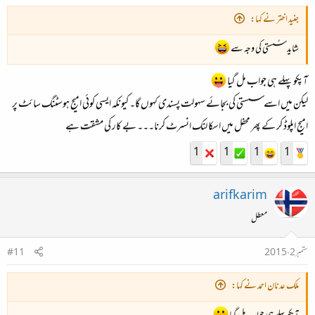
جنید اختر نے کہا:
شاید سُستی کی وجہ سے
آپکو پہلے ہی جواب مل گیا
لیکن میں اسے سستی کی بجائے سہولت پسندی کہوں گا۔ کیونکہ ایسی کوئی امیج ہوسٹنگ سائٹ پر
امیج اپلوڈ کر کے پھر محفل میں اسکا لنک انسرٹ کرنا۔۔۔ بے کار کی مشقت ہے
1
1
1
1
arifkarim
معطل
ستمبر 2، 2015
#11
ملک عدنان احمد نے کہا: