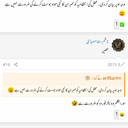
وجہ اوپر بیان کر دی۔ محفل کی انتظامیہ کو ممبران کا نجی مواد ہوسٹ کرنے کی ضرورت نہیں ہے
1
ناظم رضا مصباحی
محفلین
ستمبر 3، 2015
#16
arifkarim نے کہا:
وجہ اوپر بیان کر دی۔ محفل کی انتظامیہ کو ممبران کا نجی مواد ہوسٹ کرنے کی ضرورت نہیں ہے
اور القلم و دیگر فورمز کو ضرورت ہے
1