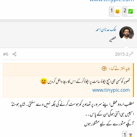
www.tinypic.com
1
2
ملک عدنان احمد
محفلین
ستمبر 2، 2015
#6
جنید اختر نے کہا:
تصویر کو کسی بھی امیج اپلوڈ سائٹ پر اپلوڈ کرکے اس کا ربط داخل کردیں
www.tinypic.com
مطلب اردو محفل اپنے سرور پر تصاویر کو ہوسٹ کرنے کی جگہ نہیں دے سکتی۔ شاید ہوسٹڈ
اسپیس ہی اتنی ہوگی ان کے پاس۔۔
آپکے مشورے کے لیے مشکور ہوں
1