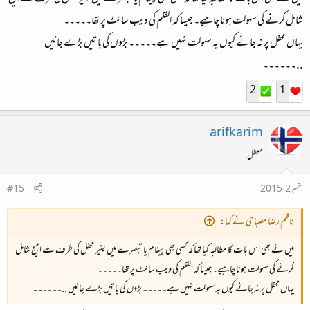
شامل کرنے کی سہولت ہونا چاہیے۔ جیسا کہ القلم کی ویب سائٹ پر تھا۔۔۔۔۔
یہاں محفل پر نہ جانے کیوں یہ سہولت نہیں ہے۔۔۔۔۔ بڑوں کی باتیں بڑے جانیں
..۔۔۔۔۔۔
2
1
arifkarim
معطل
ستمبر 2، 2015
#15
ناظم رضا مصباحی نے کہا:
میں نے بھی اس بات کا مطالبہ کیا تھا کہ کسی بھی پیغام یا تبصرے میں بغیر محفل کی طرف سے امیج شامل
کرنے کی سہولت ہونا چاہیے۔ جیسا کہ القلم کی ویب سائٹ پر تھا۔۔۔۔۔
یہاں محفل پر نہ جانے کیوں یہ سہولت نہیں ہے۔۔۔۔۔ بڑوں کی باتیں بڑے جانیں ..۔۔۔۔۔۔