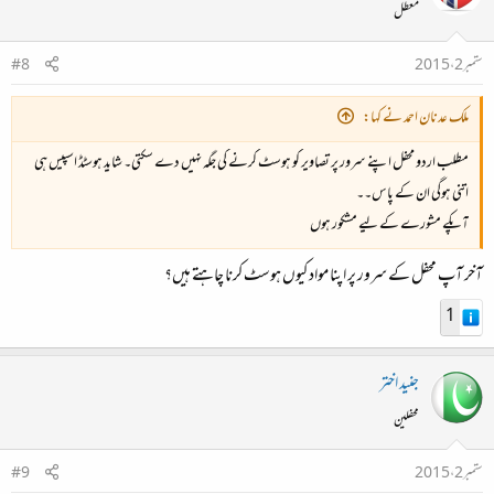
معطل
ستمبر 2، 2015
#8
ملک عدنان احمد نے کہا:
مطلب اردو محفل اپنے سرور پر تصاویر کو ہوسٹ کرنے کی جگہ نہیں دے سکتی۔ شاید ہوسٹڈ اسپیس ہی
اتنی ہوگی ان کے پاس۔۔
آپکے مشورے کے لیے مشکور ہوں
آخر آپ محفل کے سرور پر اپنا مواد کیوں ہوسٹ کرنا چاہتے ہیں؟
1
جنید اختر
محفلین
ستمبر 2، 2015
#9