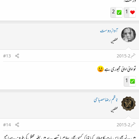
درست!
2
1
آوازِ دوست
محفلین
ستمبر 2، 2015
#13
تو اپنی اپنی مجبوری ہے
1
ناظم رضا مصباحی
محفلین
ستمبر 2، 2015
#14
میں نے بھی اس بات کا مطالبہ کیا تھا کہ کسی بھی پیغام یا تبصرے میں بغیر محفل کی طرف سے امیج