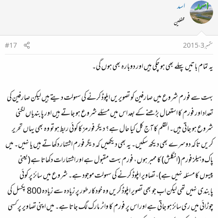
اسد
محفلین
ستمبر 3، 2015
#17
یہ تمام باتیں پہلے بھی ہو چکی ہیں اور دوبارہ بھی ہوں گی۔
بہت سے فورم شروع میں صارفین کو تصویریں اپلوڈ کرنے کی سہولت دیتے ہیں لیکن صارفین کی
تعداد اور فورم کا استعمال بڑھنے کے بعد اس میں مسئلے شروع ہو جاتے ہیں اور پابندیاں لگنی
شروع ہو جاتی ہیں۔ القلم کا آج کل کیا حال ہے؟ دیگر فورمز کا کوئی ربط ہو تو وہ بھی یہاں تحریر
کریں تاکہ دوسرے بھی دیکھ سکیں۔ یہ بھی دیکھیں کہ دیگر فورم اشتہار دکھاتے ہیں یا نہیں۔ میں
پاک‌وہیلز فورم (انگلش) کا ممبر ہوں، فورم بہت مقبول ہے اور اشتہارات دکھاتا ہے (یعنی
پیسوں کا مسئلہ نہیں ہے)، تصاویر اپلوڈ کرنے کی سہولت موجود ہے۔ شروع میں سائز پر کوئی
پابندی نہیں تھی لیکن اب جو بھی تصویر اپلوڈ کریں وہ خودکار طور پر زیادہ سے زیادہ 800 پکسل کی
چوڑائی میں ری‌سائز ہو جاتی ہے اور اس پر فورم کا واٹر مارک لگ جاتا ہے۔ میں اپنی تصاویر پر کسی