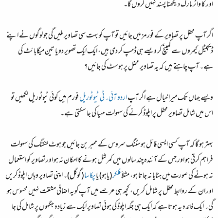
اور کا واٹر مارک دیکھنا پسند نہیں کروں گا۔
اگر آپ محفل پر تصاویر کے فورمز میں جائیں تو آپ کو بہت سی تصاویر ملیں گی جو لوگوں نے اپنے
ڈیجیٹل کیمروں سے کھینچ کر ویسے ہی ڈمپ کر دی ہیں، ایک ایک تصویر دو یا تین میگابائٹ کی
ہے۔ آپ چاہتے ہیں کہ یہ تصاویر محفل پر ہوسٹ کی جائیں؟
ویسے جہاں تک میرا خیال ہے اگر آپ
اردو آئی۔ٹی ٹیوٹوریل
فورم میں کوئی ٹیوٹوریل لکھیں تو
اس میں شامل تصاویر محفل پر اپلوڈ کرنے کی سہولت مہیا کی جا سکتی ہے۔
بہتر ہو گا کہ آپ کسی ایسی فائل ہوسٹنگ سروس کے ممبر بن جائیں جو ہوٹ لنکنگ کی سہولت
فراہم کرتی ہو اور جس کے آئندہ چند سالوں میں کمرشل ہونے کا امکان نہ ہو اور تصاویر کو استعمال
نہ ہونے کی صورت میں ہٹایا نہ جاتا ہو، مثلاً
فلکر
(یاہو) یا
پکاسا
(گوگل)۔ اپنی تصاویر وہاں اپلوڈ کریں
اور ان کے روابط محفل پر شامل کریں، کچھ ہی عرصے میں آپ کو یہ اضافی مشقت نہیں محسوس ہو
گی۔ ایک فائدہ یہ ہوتا ہے کہ ایک ہی جگہ اپلوڈ کی ہوئی تصاویر ایک سے زیادہ جگہوں پر شامل کی جا