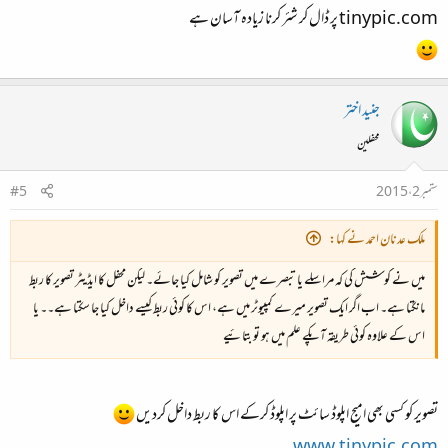
tinypic.com پر ڈال کر شئر کرنا زیادہ آسان ہے
جنید اختر
محفلین
ستمبر 2، 2015
#5
ملک عدنان احمد نے کہا:
میں نے کوشش کی کہ مراسلے یا تبصرے میں تصویر کو شامل کیا جائے۔ لیکن محفل کا ایڈیٹر تصویر کا ربط
مانگتا ہے۔ اب اگر ایک تصویر میرے کمپیوٹر میں ہے، اس کا کوئی ربط کیسے داخل کیا جا سکتا ہے۔۔ یا
اس کے علاوہ کوئی طریقہ آپکے علم میں ہو تو بتائیے
تصویر کو کسی بھی امیج اپلوڈ سائٹ پر اپلوڈ کرکے اس کا ربط داخل کردیں