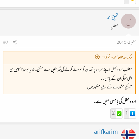
لئیق احمد
ل
معطل
ستمبر 2، 2015
#7
ملک عدنان احمد نے کہا:
مطلب اردو محفل اپنے سرور پر تصاویر کو ہوسٹ کرنے کی جگہ نہیں دے سکتی۔ شاید ہوسٹڈ اسپیس ہی
اتنی ہوگی ان کے پاس۔۔
آپکے مشورے کے لیے مشکور ہوں
اردو محفل کی پالیسی نہیں ہے۔
2
1
arifkarim