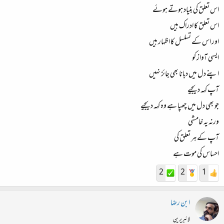
اس تعلق کی بنیاد ہوتے ہوئے
اس تعلق کا ادراک ہیں
اور اس کے تسلسل کا اظہار ہیں
ایسی آواز کو
اپنے دل میں دبانا بھی جائز نہیں
آپ کہہ دیجیے
جو بھی دل میں چھپا ہے وہ کہہ دیجیے
ورنہ یہ خامشی
آپ کے ہر تعلق کی
احساس کی موت ہے
2
2
1
ابن رضا
لائبریرین