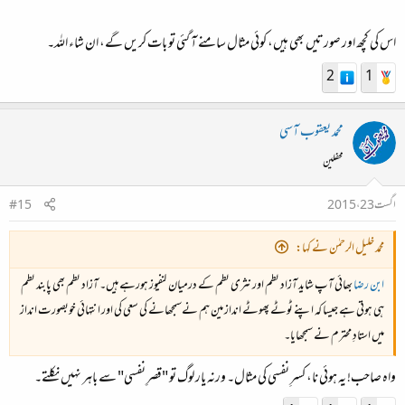
اس کی کچھ اور صورتیں بھی ہیں، کوئی مثال سامنے آ گئی تو بات کریں گے، ان شاء اللہ۔
2
1
محمد یعقوب آسی
محفلین
اگست 23، 2015
#15
محمد خلیل الرحمٰن نے کہا:
ابن رضا
بھائی آپ شاید آزاد نظم اور نثری نظم کے درمیان کنفیوز ہورہے ہیں۔ آزاد نظم بھی پابند نظم
ہی ہوتی ہے جیسا کہ اپنے ٹوٹے پھوٹے انداز مین ہم نےسمجھانے کی سعی کی اور انتہائی خوبصورت انداز
میں استادِ محترم نے سمجھایا۔
واہ صاحب! یہ ہوئی نا، کسرِ نفسی کی مثال۔ ورنہ یار لوگ تو "قصرِ نفسی" سے باہر نہیں نکلتے۔