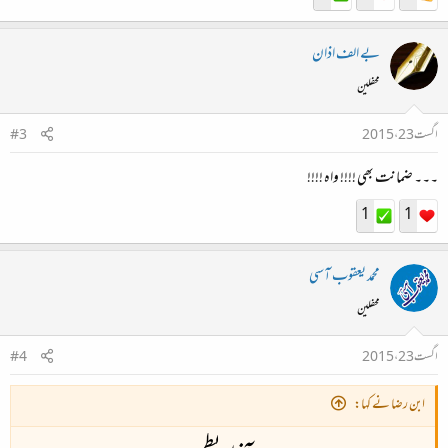
بے الف اذان
محفلین
اگست 23، 2015
#3
۔۔۔ ضمانت بھی !!!! واہ !!!!
1
1
محمد یعقوب آسی
محفلین
اگست 23، 2015
#4
ابن رضا نے کہا: