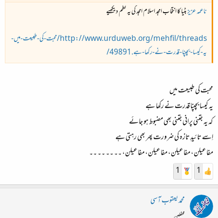
ناعمہ عزیز
بٹیا کا انتخاب امجد اسلام امجد کی یہ نظم دیکھیے
http://www.urduweb.org/mehfil/threads/محبت-کی-طبیعت-میں-
یہ-کیسا-بچپنا-قدرت-نے-رکھا-ہے.49891/
محبت کی طبیعت میں
یہ کیسا بچپنا قدرت نے رکھا ہے
کہ یہ جتنی پرانی جتنی بھی مضبوط ہو جائے
اِسے تائیدِ تازہ کی ضرورت پھر بھی رہتی ہے
مفاعیلن، مفاعیلن، مفاعیلن، مفاعیلن، ۔۔ ۔۔ ۔۔ ۔۔
1
1
محمد یعقوب آسی
محفلین