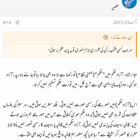
محفلین
اگست 23، 2015
#14
ابن رضا نے کہا:
سر جب کسی منتخب رکن کی تکرار ہی لازم ٹھہری تو یہ پابند نظم نہ ہوئی؟
بجا ارشاد، آزاد نظم میں "نظم" (بمعنی نظام) تو رکھنا ہے نا! وہ بھی جاتا رہا تو جانئے مادر پدر آزاد
ہو گئی۔ وہ ایک چیز ایسی بھی ہے آج کل، میں تو اُسے نظم تسلیم نہیں کرتا۔
اس (آزاد نظم) میں مصرعے کی رسمی صورت نہیں ہوتی۔ بلکہ سطریں ہوتی ہیں۔ ہر سطر کی یکساں
ضخامت کی شرط بھی نہیں ہوتی (کہ وہ نظمِ معریٰ کہلاتی ہے جس میں مصرعے ہم وزن ہوتے
ہیں، قافیہ ردیف کی پابندی نہیں ہوتی)۔ آزاد نظم میں قافیہ یا ردیف کا رسمی تصور نہیں بنتا البتہ
تکرار کا عنصر اگر سلیقے سے آ رہا ہو یا کچھ سطور ہم قافیہ واقع ہو جائیں تو اچھا بھی لگتا ہے۔