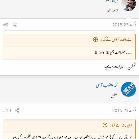
ابن رضا
لائبریرین
اگست 23، 2015
#9
بے الف آذان نے کہا:
۔۔۔ ضمانت بھی !!!! واہ !!!!
شکریہ۔ سلامت رہیے
محمد یعقوب آسی
محفلین
اگست 23، 2015
#10
ابن رضا نے کہا:
بس ایک خیال کو فوری ترتیب دینا مقصود تھا سر۔ میری معلومات کے مطابق آزاد نظم میں کسی بحر