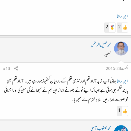
ابن رضا
2
2
محمد خلیل الرحمٰن
محفلین
اگست 23، 2015
#13
ابن رضا
بھائی آپ شاید آزاد نظم اور نثری نظم کے درمیان کنفیوز ہورہے ہیں۔ آزاد نظم بھی
پابند نظم ہی ہوتی ہے جیسا کہ اپنے ٹوٹے پھوٹے انداز مین ہم نےسمجھانے کی سعی کی اور انتہائی
خوبصورت انداز میں استادِ محترم نے سمجھایا۔
1
محمد یعقوب آسی