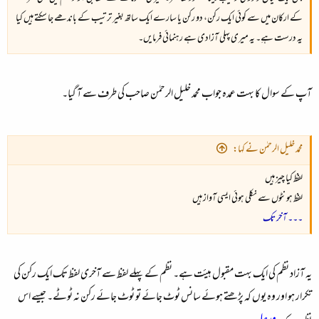
کے ارکان میں سے کوئی ایک رکن، دو رکن یا سارے ایک ساتھ بغیر ترتیب کے باندھے جا سکتے ہیں کیا
یہ درست ہےِ۔ یہ میری پہلی آزادی ہے رہنمائی فرمایں۔
آپ کے سوال کا بہت عمدہ جواب محمد خلیل الرحمٰن صاحب کی طرف سے آ گیا۔
محمد خلیل الرحمٰن نے کہا:
لفظ کیا چیز ہیں
لفظ ہونٹوں سے نکلی ہوئی ایسی آواز ہیں
۔۔۔ آخر تک
یہ آزاد نظم کی ایک بہت مقبول ہیئت ہے۔ نظم کے پہلے لفظ سے آخری لفظ تک ایک رکن کی
تکرار ہو اور وہ یوں کہ پڑھتے ہوئے سانس ٹوٹ جائے تو ٹوٹ جائے رکن نہ ٹوٹے۔ جیسے اس