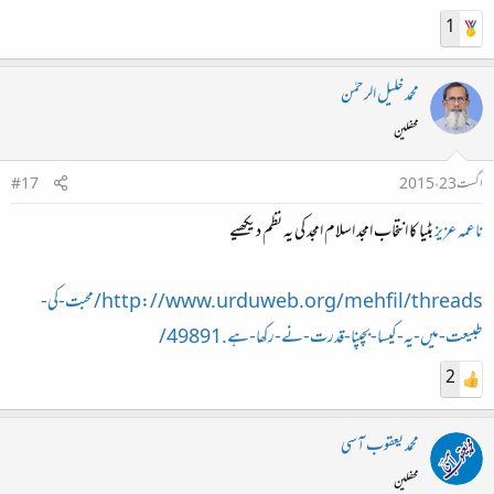
1
محمد خلیل الرحمٰن
محفلین
اگست 23، 2015
#17
ناعمہ عزیز
بٹیا کا انتخاب امجد اسلام امجد کی یہ نظم دیکھیے
http://www.urduweb.org/mehfil/threads/محبت-کی-
طبیعت-میں-یہ-کیسا-بچپنا-قدرت-نے-رکھا-ہے.49891/
2
محمد یعقوب آسی
محفلین