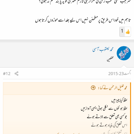
سر جب کسی منتخب رکن کی تکرار ہی لازم ٹھہری تو یہ پابند نظم نہ ہوئی؟
تاہم میں خود اس طریق پر مطمئن نہیں اس لیے جلد اسے موزوں کرتا ہوں
1
محمد یعقوب آسی
محفلین
اگست 23، 2015
#12
محمد خلیل الرحمٰن نے کہا:
لفظ کیا چیز ہیں
لفظ ہونٹوں سے نکلی ہوئی ایسی آواز ہیں
جو کسی بھی تعلق سے جڑتے ہوئے
اس تعلق کی بنیاد ہوتے ہوئے