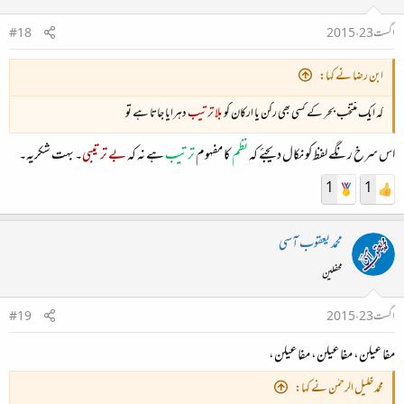
اگست 23، 2015
#18
ابن رضا نے کہا:
کہ ایک منتخب بحر کے کسی بھی رکن یا ارکان کو
بلا ترتیب
دہرایا جاتا ہے تو
اس سرخ رنگے لفظ کو نکال دیجئے کہ
نظم
کا مفہوم
ترتیب
ہے نہ کہ
بے ترتیبی
۔ بہت شکریہ۔
1
1
محمد یعقوب آسی
محفلین
اگست 23، 2015
#19
مفاعیلن، مفاعیلن، مفاعیلن،
محمد خلیل الرحمٰن نے کہا: