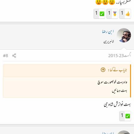
تشکر بسیار۔
احساس کی موت ہے
1
1
1
ابن رضا
لائبریرین
اگست 23، 2015
#8
نایاب نے کہا:
واہ بہت خوبصورت سوچ
بہت دعائیں
بہت نوازش شاہ جی
1