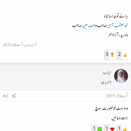
برائے توجہ اساتذہ
محمد یعقوب آسی
صاحب و
الف عین
صاحب
مادر پدر آزاد بحر
آخری تدوین:
اگست 24، 2015
3
2
نایاب
لائبریرین
اگست 23، 2015
#2
واہ بہت خوبصورت سوچ
بہت دعائیں
1
1
1