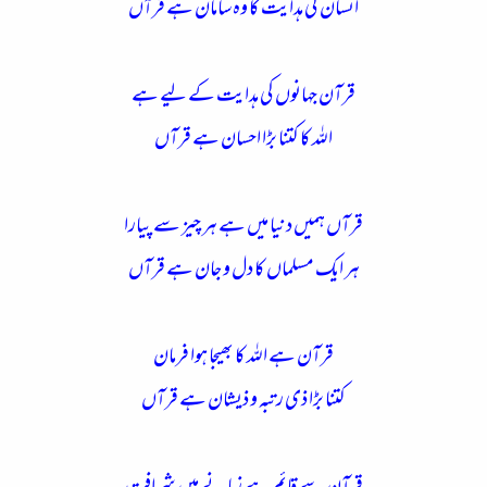
انسان کی ہدایت کا وہ سامان ہے قرآں
قرآن جہانوں کی ہدایت کے لیے ہے
اللہ کا کتنا بڑا احسان ہے قرآں
قرآں ہمیں دنیا میں ہے ہر چيز سے پیارا
ہر ایک مسلماں کا دل و جان ہے قرآں
قرآن ہے اللہ کا بھیجا ہوا فرمان
کتنا بڑا ذی رتبہ و ذیشان ہے قرآں