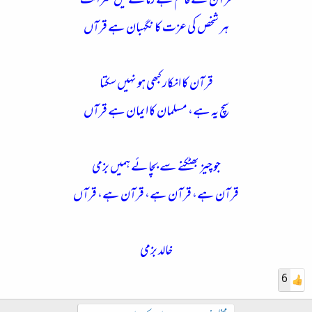
قرآن سے قائم ہے زمانے میں شرافت
ہر شخص کی عزت کا نگہبان ہے قرآں
قرآن کا انکار کبھی ہو نہيں سکتا
سچ یہ ہے، مسلمان کا ایمان ہے قرآں
جو چيز بھٹکنے سے بچائے ہمیں بزمی
قرآن ہے، قرآن ہے، قرآن ہے، قرآں
خالد بزمی
6