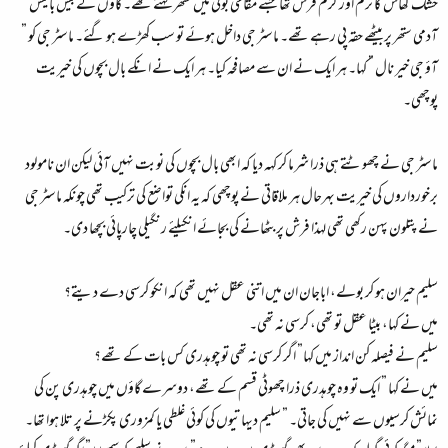
خشک گھاس کا نرم اور گرم فرش تھا جسے مقامی بولی میں ستھر کہتے تھے۔ گاؤں کے بیس بائیس
آدمی ستھر پر بیٹھے حقہ پی رہے تھے۔ ماسٹر جی داخل ہوئے تو سب کھڑے ہو گئے۔ ماسٹر جی کو ”
آؤ جی خیر نال ” کہا۔ ہر ایک نے ان سے مصافحہ کیا۔ ہر ایک نے انکے بال بچوں کی خیریت
پوچھی۔
ماسٹر جی نے چھوٹتے ہی ذرا شرما کر کہہ دیا کہ ابھی بال بچوں کی نوبت نہیں آئی لیکن ان نامولود
برخورداروں کی خیریت بہرحال ہر ملاقاتی نے پوچھی کہ یہ انکی تواضع کی ترکیب تھی چونکہ ماسٹر جی
نے پتلون پہن رکھی تھی لہذا فرش پر بٹھانے کی بجائے انکیلئے رنگیلی چارپائی بچھا دی۔
سلیم حیران ہو کر بولے، اباجان ان میں اتنی عقل نہیں تھی کہ انکو کرسی دے دیتے؟
میں نے کہا، بیٹا عقل تو تھی، کرسی نہ تھی۔
سلیم نے فیصلہ کن انداز میں کہا” اگر کرسی نہ تھی تو چوہدری کس بات کے تھے؟
میں نے کہا ” ایک تو وہ چوہدری ذرا چھوٹی قسم کے تھے، دوسرے گاؤں میں چوہدری پن کی
نمائش کرسیوں سے نہیں کی جاتی۔ ” سلیم دیہاتیوں کی کوئی غلطی یا کمزوری پکڑنے پر تلا ہوا تھا۔