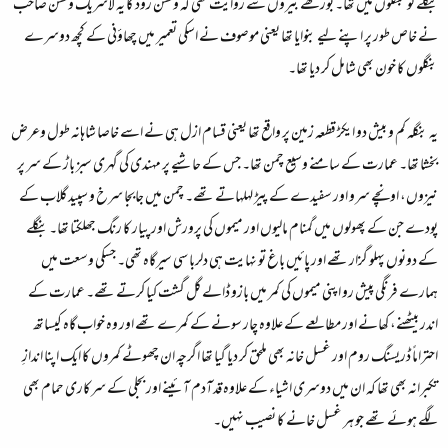
بنگلے کو بنگلوں میں تھا۔ بوڑھے بیروں سے روایت تھی کہ ولسن روڈ کا یہ لاشریک ولسن صاحب
نے خاص طور پر اپنے لیے بنوایا تھا یعنی موصوف نے اسکی تعمیر میں چھاؤنی کے کچھ دوسرے
بنگلوں کا خون بھی شامل کر دیا تھا۔
یہ بنگلہ کم و بیش دو ایکڑ قطعہ زمین پر واقع تھا یعنی قسام ازل ہی نے اسے خاصا شاہانہ طول وعرض
بخشا تھا۔ عمارت کے سامنے وسیع چمن تھا۔ جس کے حاشیے پر مہندی کی گہری سبز باڑ کے سر پر
نیزوں، اونچے سرو اور سفیدے کے پیڑ لہلہاتے تھے۔ چمن میں جابجا سرخ و سپید گلاب کے
پودے جن کے پھولوں میں گمنام مالیوں اور میموں کی پرورش اور پیار کا رنگ جھلکتا تھا۔ بنگلے
کے دونوں پہلو گزار تھے اور پائیں باغ تو نہایت ہی دلربا سی سیرگاہ تھی۔ جسکی وسعت میں
ہمارے فرنگی پیش رو اپنی میموں کی کمر میں بازو ڈالے گل گشت کیا کرتے تھے۔ عمارت کے
اندر بیٹھنے، کھانے اور مطالعے کے علاوہ چار سونے کے کمرے تھے اور وہ خواب گاہ کیساتھ
احتراماً ڈریسنگ روم اور غسل خانہ بھی ملحق کر دیا گیا تھا اگرچہ ان چھوٹے کمروں کا ایک اپنا اندازِ
تکبرانہ بھی تھا کہ ان میں دوسری اشیاء کے علاوہ قدآدم آئینے اور بجلی کے سرکاری حمام بھی
لگے ہوئے تھے جو ہر غسل خانے کا نصیب نہیں۔