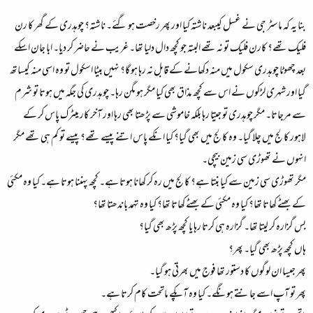
بنا یہ کہ ماسٹر جی نے غسل کیبعد ناشتہ کیا اور پھر رخصت ہو گئے۔ ناشتہ؟ چوہدری کے گھر کا رن
فلیک تھے؟ کارن فلیک تو نہ تھے البتہ جو کچھ دال دلیا تھا۔ غریب نے حاضر کر دیا۔ ابا جان اسکے
بعد چھوٹا چوہدری سکول میں منہ دکھانے کے قابل نہ رہا ہو گا؟ نہیں بیٹا اسکول تو وہ اسی منہ کیساتھ
گیا اور شہری لڑکوں نے اس سے کچھ مذاق بھی کیا مگر ہو مگن رہا۔ چوہدری کی جگہ میں ہوتا تو شرم
سے مرجاتا۔ مگر چوہدری تو جیتا رہا بلکہ خاموشی سے پڑھتا بھی رہا اور آخر کار میٹرک پاس کر کے
لاہور کالج میں چلا گیا۔ وہ کالج میں بھی گیا؟ کیا انکے پاس اتنے پیسے تھے؟ پیسے تو کم ہی تھے مگر
انہوں نے تھوڑی سی زمین بیچی۔
مگر تھوڑی سی زمین سے کیا بنتا ہے؟ کالج میں رہ کر کھانا ہوتا ہے۔ کچھ پہننا ہوتا ہے۔ کیا وہ مکئی
کے بھٹے کھاتا تھا؟ کیا وہ مکئی کے بھٹے کھاتا تھا؟ کیا وہ تہمد باندھتا تھا؟
بس گزارہ کر لیتا تھا۔ گزارہ ہی کرتا رہا یا کچھ پڑھ بھی گیا؟
ہاں کچھ پڑھ بھی گیا۔ پھر؟
پھر جیسا ان لوگوں کا دستور تھا فوج میں بھرتی ہو گیا۔
پھر تو آپ اسے جانتے ہونگے۔ کیا وہ آپکے ماتحت کام کرتا ہے۔