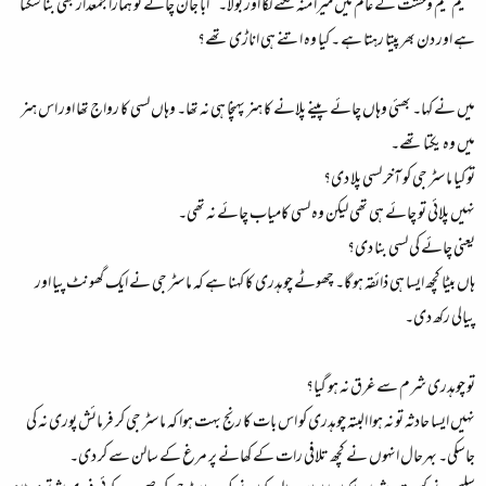
سلیم نیم وحشت کے عالم میں میرا منہ تکنے لگا اور بولا۔ ” ابا جان چائے تو ہمارا جمعدار بھی بنا سکتا
ہے اور دن بھر پیتا رہتا ہے ۔ کیا وہ اتنے ہی اناڑی تھے؟
میں نے کہا۔ بھئی وہاں چائے پینے پلانے کا ہنر پہنچا ہی نہ تھا۔ وہاں لسی کا رواج تھا اور اس ہنر
میں وہ یکتا تھے۔
تو کیا ماسٹر جی کو آخر لسی پلا دی؟
نہیں پلائی تو چائے ہی تھی لیکن وہ لسی کامیاب چائے نہ تھی۔
یعنی چائے کی لسی بنا دی؟
ہاں بیٹا کچھ ایسا ہی ذائقہ ہو گا۔ چھوٹے چوہدری کا کہنا ہے کہ ماسٹر جی نے ایک گھونٹ پیا اور
پیالی رکھ دی۔
تو چوہدری شرم سے غرق نہ ہو گیا؟
نہیں ایسا حادثہ تو نہ ہوا البتہ چوہدری کو اس بات کا رنج بہت ہوا کہ ماسٹر جی کر فرمائش پوری نہ کی
جاسکی۔ بہرحال انہوں نے کچھ تلافی رات کے کھانے پر مرغ کے سالن سے کر دی۔