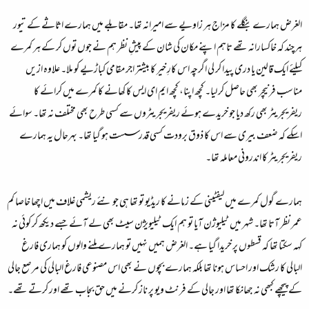
الغرض ہمارے بنگلے کا مزاج ہر زاویے سے امیرانہ تھا۔ مقابلے میں ہمارے اثاثے کے تیور
ہرچند کہ خاکسارانہ تھے تاہم اپنے مکان کی شان کے پیشِ نظر ہم نے جوں توں کر کے ہر کمرے
کیلئے ایک قالین یا دری پیدا کر لی اگرچہ اس کارِ خیر کا بیشتر اجر مقامی کباڑیے کو ملا۔ علاوہ ازیں
مناسب فرنیچر بھی حاصل کر لیا۔ کچھ اپنا، کچھ ایم ای ایس کا کھانے کا کمرے میں کرائے کا
ریفریجریٹر بھی رکھ دیا جو خریدے ہوئے ریفریجریٹروں سے کسی طرح بھی مختلف نہ تھا۔ سوائے
اسکے کہ ضعف بیری سے اس کا ذوق برودت کسی قدر سست ہو گیا تھا۔ بہرحال یہ ہمارے
ریفریجریٹر کا اندرونی معاملہ تھا۔
ہمارے گول کمرے میں لیفٹینی کے زمانے کا ریڈیو تو تھا ہی جو نئے ریشمی غلاف میں اچھا خاصا کم
عمر نظر آتا تھا۔ شہر میں ٹیلیوژن آیا تو ہم ایک ٹیلیویژن سیٹ بھی لے آئے جسے دیکھ کر کوئی نہ
کہہ سکتا تھا کہ قسطوں پر خریدا گیا ہے۔ الغرض ہمیں نہیں تو ہمارے ملنے والوں کو ہماری فارغ
البالی کا رشک اور احساس ہونا تھا بلکہ ہمارے بچوں نے بھی اس مصنوعی فارغ البالی کی مرصع جالی
کے پیچھے کبھی نہ جھانکا تھا اور جالی کے فرنٹ ویو پر ناز کرنے میں حق بجاب تھے اور کرتے تھے۔