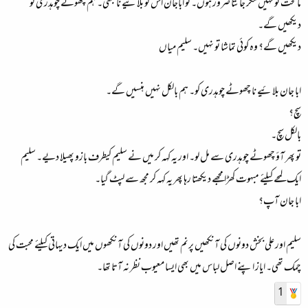
ماتحت تو نہیں مگر جانتا ضرور ہوں۔ تو اباجان اس کو بلائیے نا کبھی۔ ہم چھوٹے چوہدری کو
دیکھیں گے۔
دیکھیں گے؟ وہ کوئی تماشا تو نہیں۔ سلیم میاں
ابا جان بلائیے نا چھوٹے چوہدری کو۔ ہم بالکل نہیں ہنسیں گے۔
سچ؟
بالکل سچ۔
تو پھر آؤ چھوٹے چوہدری سے مل لو۔ اور یہ کہہ کر میں نے سلیم کیطرف بازو پھیلا دیے۔ سلیم
ایک لمحے کیلئے مبہوت کھڑا مجھے دیکھتا رہا پھر یہ کہہ کر مجھ سے لپٹ گیا۔
ابا جان آپ؟
سلیم اور علی بخش دونوں کی آنکھیں پرنم تھیں اور دونوں کی آنکھوں میں ایک دیہاتی کیلئے محبت کی
چمک تھی۔ ایاز اپنے اصل لباس میں بھی ایسا معیوب نظر نہ آتا تھا۔
1