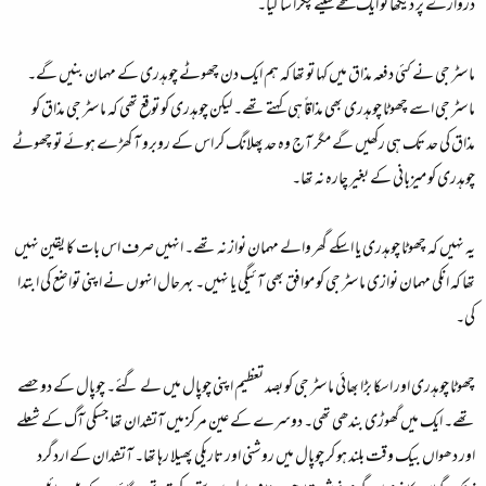
دروازے پر دیکھا تو ایک لمحے کیلئے چکرا سا گیا۔
ماسٹر جی نے کئی دفعہ مذاق میں کہا تو تھا کہ ہم ایک دن چھوٹے چوہدری کے مہمان بنیں گے۔
ماسٹر جی اسے چھوٹا چوہدری بھی مذاقاً ہی کہتے تھے۔ لیکن چوہدری کو توقع تھی کہ ماسٹر جی مذاق کو
مذاق کی حد تک ہی رکھیں گے مگر آج وہ حد پھلانگ کر اس کے روبرو آ کھڑے ہوئے تو چھوٹے
چوہدری کو میزبانی کے بغیر چارہ نہ تھا۔
یہ نہیں کہ چھوٹا چوہدری یا اسکے گھر والے مہمان نواز نہ تھے۔ انہیں صرف اس بات کا یقین نہیں
تھا کہ انکی مہمان نوازی ماسٹر جی کو موافق بھی آئیگی یا نہیں۔ بہرحال انہوں نے اپنی تواضع کی ابتدا
کی۔
چھوٹا چوہدری اور اسکا بڑا بھائی ماسٹر جی کو بصد تعظیم اپنی چوپال میں لے گئے۔ چوپال کے دو حصے
تھے۔ ایک میں گھوڑی بندھی تھی۔ دوسرے کے عین مرکز میں آتشدان تھا جسکی آگ کے شعلے
اور دھواں بیک وقت بلند ہو کر چوپال میں روشنی اور تاریکی پھیلا رہا تھا۔ آتشدان کے اردگرد