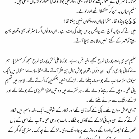
جوتا۔ ماسٹر جی نے شلوار پہننے کو کہا تو دھیمی آواز میں بولا او خدایا شلوار تو لڑکیاں پہنتی ہیں۔
سلیم میاں یہ سن کر کھلکھلا اٹھے اور بولے۔
سچ مچ پکا پینڈو تھا۔ مگر اباجان وہ پتلون نہیں پہنتا تھا؟
میں نے کہا بیٹا یہ آج سے چالیس برس پہلے کی بات ہے۔ ان دونوں اگر ماسٹر خود بھی پتلون پہن
لیتے تو شہر کے کتے انہیں ولایت پہنچا آتے۔
سلیم میری بات پوری طرح سمجھے بغیر ہنس دیے۔ بوڑھا علی بخش پوری طرح سمجھ کر مسکرایا۔ ہم
نے کہانی جاری رکھی۔ ان دنوں پتلون پوش خال ہی نظر آتے تھے مثلاً سارے اسکول میں ایک
سیکنڈ ماسٹر صاحب تھے جو سوٹ پہنتے تھے۔ لڑکے انہیں جنٹلمین کہا کرتے تھے۔ لاہور میں تعلیم
پائی تھی۔ وہیں کے رہنے والے تھے۔ ہر فقرے میں دو تین لفظ انگریزی کے بولتے تھے اور
لڑکے رشک سے مرنے لگتے تھے۔
آدمی خوش مزاج تھے۔ ہاکی کے کھلاڑی تھے اور شکار کے شوقین۔ ایک دفعہ دسمبر میں شکار
کرتے کرتے اسی دیہاتی لڑکے کے گاؤں جا نکلے۔ رات ہو رہی تھی۔ آپ نے اسی کے ہاں
ٹھہرنے کا فیصلہ کیا اور انکے دروازے پر جا دستک دی۔ لڑکے نے اچانک ماسٹر جی کو گھر کے