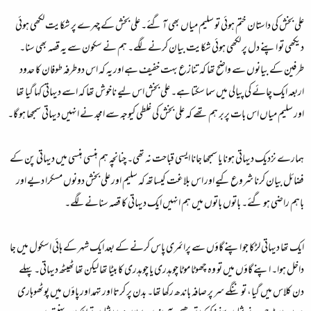
علی بخش کی داستان ختم ہوئی تو سلیم میاں بھی آ گئے۔ علی بخش کے چہرے پر شکایت لکھی ہوئی
دیکھی تو اپنے دل پر لکھی ہوئی شکایت بیان کرنے لگے۔ ہم نے سکون سے یہ قصہ بھی سنا۔
طرفین کے بیانوں سے واضح تھا کہ تنازع بہت خفیف ہے اور یہ کہ اس دوطرفہ طوفان کا حدود
اربعہ ایک چائے کی پیالی میں سما سکتا ہے۔ علی بخش اس لیے ناخوش تھا کہ اسے دیہاتی کہا گیا تھا
اور سلیم میاں اس بات پربر ہم تھے کہ علی بخش کی غلطی کیوجہ سے امجد نے انہیں دیہاتی سمجھا ہو گا۔
ہمارے نزدیک دیہاتی ہونا یا سمجھا جانا ایسی قباحت نہ تھی۔ چنانچہ ہم ہنسی ہنسی میں دیہاتی پن کے
فضائل بیان کرنا شروع کیے اور اس بلاغت کیساتھ کہ سلیم اور علی بخش دونوں مسکرا دیے اور
باہم راضی ہو گئے۔ باتوں باتوں میں ہم انہیں ایک دیہاتی کا قصہ سنانے لگے۔
ایک تھا دیہاتی لڑکا جو اپنے گاؤں سے پرائمری پاس کرنے کے بعد ایک شہر کے ہائی اسکول میں جا
داخل ہوا۔ اپنے گاؤں میں تو وہ چھوٹا موٹا چوہدری یا چوہدری کا بیٹا تھا لیکن تھا ٹھیٹھ دیہاتی۔ پہلے
دن کلاس میں گیا، تو ننگے سر پر صافہ باندھ رکھا تھا۔ بدن پر کرتا اور تہمد اور پاؤں میں پوٹھوہاری