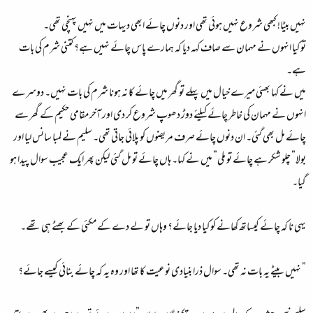
نہیں بیٹا! کبھی شروع نہیں ہوئی تھی اور دنوں چائے ابھی دیہات میں نہیں پہنچی تھی۔
تو کیا انہوں نے مہمان سے صاف کہہ دیا کہ ہمارے پاس چائے نہیں ہے؟ کتنی شرم کی بات
ہے۔
میں نے کہا بھئی میرے خیال میں پہلے تو گھر میں چائے کا نہ ہونا شرم کی بات نہیں۔ دوسرے
انہوں نے مہمان کی خاطر چائے کیلئے دوڑ دھوپ شروع کر دی اور آخر مقامی حکیم کے گھر سے
چائے مل بھی گئی۔ ان دنوں چائے صرف مریضوں کو پلائی جاتی تھی۔ سلیم نے لمبا سانس لیا اور
بولا” چلو شکر ہے چائے تو ملی” میں نے کہا۔ ہاں چائے تو مل گئی لیکن پھر ایک عجیب سوال پیدا ہو
گیا۔
یہی نا کہ چائے کیساتھ کھانے کو کیا دیا جائے؟ وہاں تو لے دے کے مکئی کے بھٹے ہی تھے۔
” نہیں بیٹے یہ بات نہ تھی۔ سوال ذرا بنیادی نوعیت کا تھا اور وہ یہ کہ چائے بنائی کیسے جائے؟