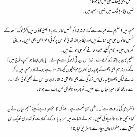
غسل بھی بیٹھک ہی میں کیا ہو گا؟
نہیں بیٹا، بیٹھک میں نہیں، مسجد میں ۔
مسجد میں؟ سلیم نے حیرت سے کہا، خانہ خدا کو غسل خانہ بنا دیا؟ بھئی گاؤں میں اکثر لوگ مسجد کے
غسل خانوں ہی میں نہاتے ہیں اور بظاہر اللہ تعالیٰ کو اس پر کوئی اعتراض بھی نہیں۔ دیہاتی
گھروں میں ہر کام کیلئے علیحدہ خانے کم ہی ہوتے ہیں۔
سلیم کان پر ہاتھ رکھ کر بولے۔ خدا اس دیہاتی زندگی سے بچائے۔ اباجان اچھا ہوا آپ فوج میں آ
گئے ورنہ ہم بھی چھوٹے چوہدری کیطرح مویشیوں کیساتھ سو رہے ہوتے اور مسجد میں جا کر
نہاتے لیکن چھوٹا چوہدری اس زندگی سے بھی ناخوش نہ تھا۔ اباجان اس نے کبھی کوئی بنگلہ اندر
سے دیکھا تھا؟ میرا خیال ہے نہیں۔ تو پھر وہ ناخوش کس بات سے ہوتا۔
انگریزی کی کہاوت ہے کہ لاعلمی بھی نعمت ہے۔ میٹرک کا امتحان دینے کیلئے سلیم میاں نے یہ
کہاوتیں تازہ تازہ یاد کی تھیں۔ ہم نے اثبات میں سرہلایا اور کہا۔ کہاوت تو تمہاری ٹھیک ہی
کہتی ہے۔ مگر ابا جان بیچارے ماسٹر جی کیا بنا؟