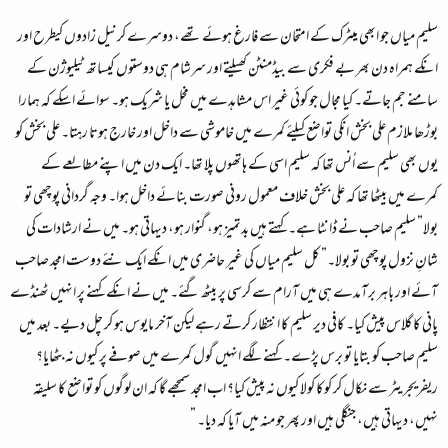
سلیم میاں جو ابھی میٹرک کے امتحان سے فارغ ہوئے تھے، دوسرے کرنیل زادوں کیطرح اور
انکے ہمراہ دن بھر بے فکری سے بیڈمنٹن کھیلتے اور سرشام ہی دوستوں کیساتھ ٹیلیوژن کے
سامنے جم جاتے۔ کیا مجال جو کوئی غیر اس مشاہدے میں مخل یا شریک ہو۔ سوائے اسکے کہ ہمارا
بوڑھا ملازم علی بخش انکی تواضع کیلئے کمرے میں خاموشی سے داخل اور خارج ہوتا رہتا۔ علی بخش کو
یوں بھی سلیم سے اُنس تھا کہ سلیم اسی کے ہاتھوں پلا تھا۔ ایک دن میں اپنے مطالعے کے
کمرے میں بیٹھا تھا کہ علی بخش خلاف معمول رونی صورت بنائے داخل ہوا۔ وجہ گردانی پوچھی تو
بولا” سلیم صاحب نے ڈانٹا ہے۔ کہتے ہیں بدتمیز ہو، گنوار ہو، دیہاتی ہو۔ میں نے ارشادات کی
شانِ نزول پوچھی تو بولا۔” کل سلیم میاں کی غیر حاضری میں انکے ایک نئے دوست امجد صاحب
آئے اور باہر برآمدے ہی میں آرام سے کرسی پر بیٹھ گئے۔ میں نے انکے کہنے پر انہیں ٹھنڈے
پانی کا گلاس پیش کیا۔ کافی دیر سلیم کا انتظار کرتے رہے لیکن آخر مایوس ہو کر چل دیے۔ بعد میں
سلیم صاحب کو بتایا تو برس پڑے۔ کہنے لگے انہیں گول کمرے میں صوفے پر کیوں نہ بٹھایا؟
ریفریجریٹر سے نکال کر کوکا کولا کیوں نہ پیش کیا؟ اب امجد سمجھے گا کہ ان لوگوں کو تواضع کا سلیقہ
نہیں، دیہاتی ہیں، جنگلی ہیں اور پھر جو منہ میں آیا کہ دیا۔ ”