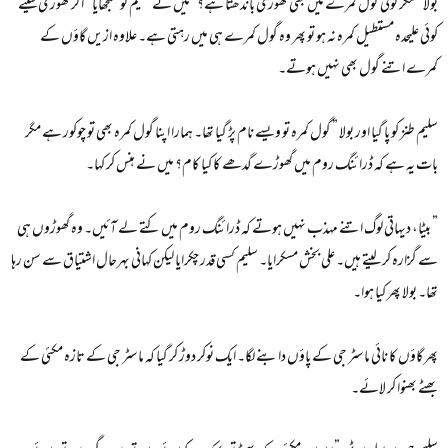
بولا ” مگر کوئی گول کمرے میں بھی گھوڑی باندھتا ہے؟ ”میں نے سلیم کو سمجھایا ” اگر گھوڑی کیلئے
کوئی علیحدہ مستطیل کمرہ نہ ہو تو پھر وہ گول کمرے ہی میں رہتی ہے۔ علاوہ ازیں گاؤں کے
کمرے اتنے گول بھی نہیں ہوتے۔
سلیم طنز کو پا گیا اور بولا ” گول کمرہ تو ویسے نام پڑ گیا تھا۔ ہمارا اپنا گول کمرہ بھی تو چوکور ہے مگر
بات یہ ہے کہ ڈرائنگ روم میں گھوڑے گدھے کا کیا کام؟ میں نے ہنس کر کہا۔
” بیٹا، دیہاتی لوگ اتنے مہذب نہیں ہوتے کہ ڈرائنگ روم میں کتے لے آئیں۔ وہ گھوڑوں ہی
سے گزارہ کر لیتے ہیں۔ علی بخش مسکرایا۔ سلیم کسی قدر چکرایا لیکن کہانی بہرحال اشتیاق سے سن رہا
تھا۔ بولا پھر کیا ہوا۔
پھر گاؤں کا نائی ماسٹر جی کے پاؤں دابنے لگا۔ ایک نوکر دوڑ کر گیا کہ ماسٹر جی کے تازہ مکئی کے
بھٹے بھنوا کر لائے۔