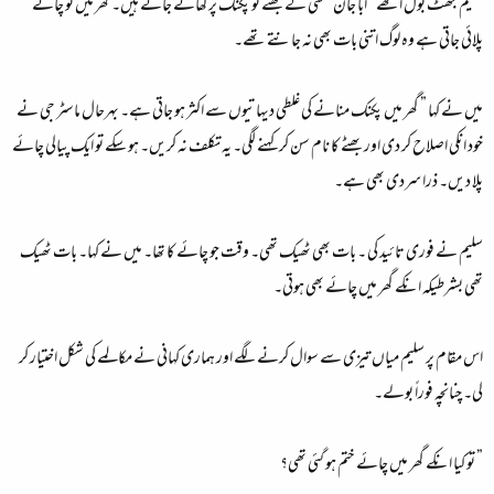
سلیم جھٹ بول اٹھے ” ابا جان مکئی کے بھٹے تو پکنک پر کھائے جاتے ہیں۔ گھر میں تو چائے
پلائی جاتی ہے وہ لوگ اتنی بات بھی نہ جانتے تھے۔
میں نے کہا ” گھر میں پکنک منانے کی غلطی دیہاتیوں سے اکثر ہو جاتی ہے۔ بہرحال ماسٹر جی نے
خود انکی اصلاح کر دی اور بھٹے کا نام سن کر کہنے لگی۔ یہ تکلف نہ کریں۔ ہو سکے تو ایک پیالی چائے
پلا دیں۔ ذرا سردی بھی ہے۔
سلیم نے فوری تائید کی ۔ بات بھی ٹھیک تھی۔ وقت جو چائے کا تھا۔ میں نے کہا۔ بات ٹھیک
تھی بشرطیکہ انکے گھر میں چائے بھی ہوتی۔
اس مقام پر سلیم میاں تیزی سے سوال کرنے لگے اور ہماری کہانی نے مکالمے کی شکل اختیار کر
لی۔ چنانچہ فوراً بولے۔
” تو کیا انکے گھر میں چائے ختم ہو گئی تھی؟