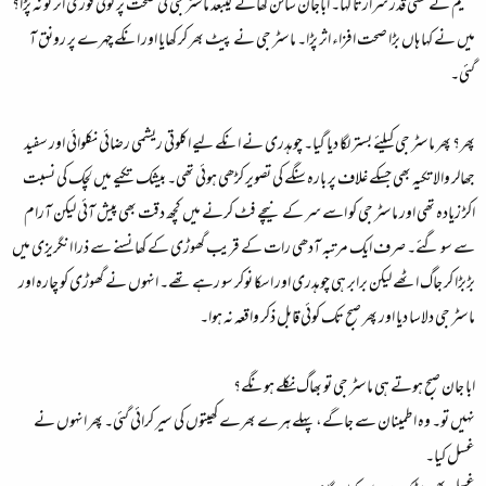
سلیم نے کسی قدر شرارتاً کہا۔ اباجان سالن کھانے کیبعد ماسٹر جی کی صحت پر کوئی فوری اثر تو نہ پڑا؟
میں نے کہا ہاں بڑا صحت افزاء اثر پڑا۔ ماسٹر جی نے پیٹ بھر کر کھایا اور انکے چہرے پر رونق آ
گئی۔
پھر؟ پھر ماسٹر جی کیلئے بستر لگا دیا گیا۔ چوہدری نے انکے لیے اکلوتی ریشمی رضائی نکلوائی اور سفید
جھالر والا تکیہ بھی جسکے غلاف پر بارہ سنگے کی تصویر کڑھی ہوئی تھی۔ بیشک تکیے میں لچک کی نسبت
اکڑ زیادہ تھی اور ماسٹر جی کو اسے سر کے نیچے فٹ کرنے میں کچھ دقت بھی پیش آئی لیکن آرام
سے سو گئے۔ صرف ایک مرتبہ آدھی رات کے قریب گھوڑی کے کھانسنے سے ذرا انگریزی میں
بڑبڑا کر جاگ اٹھے لیکن برابر ہی چوہدری اور اسکا نوکر سو رہے تھے۔ انہوں نے گھوڑی کو چارہ اور
ماسٹر جی دلاسا دیا اور پھر صبح تک کوئی قابل ذکر واقعہ نہ ہوا۔
ابا جان صبح ہوتے ہی ماسٹر جی تو بھاگ نکلے ہونگے؟
نہیں تو۔ وہ اطمینان سے جاگے، پہلے ہرے بھرے کھیتوں کی سیر کرائی گئی۔ پھر انہوں نے
غسل کیا۔