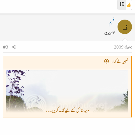
10
فہیم
ف
لائبریرین
جون 6، 2009
#3
تعبیر نے کہا:
مزید نمائش کے لیے کلک کریں۔۔۔