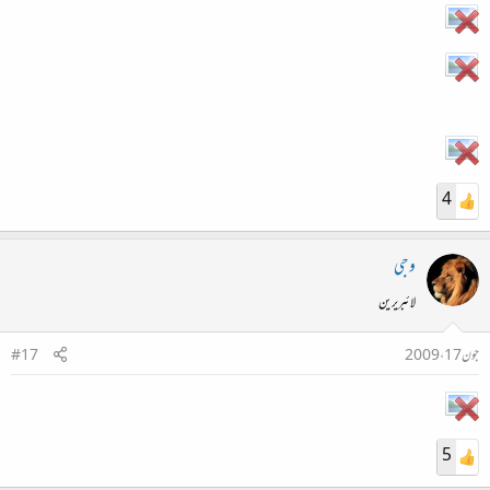
4
وجی
لائبریرین
جون 17، 2009
#17
5