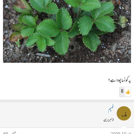
یہ کونسا پودا ہے؟
8
فہیم
ف
لائبریرین