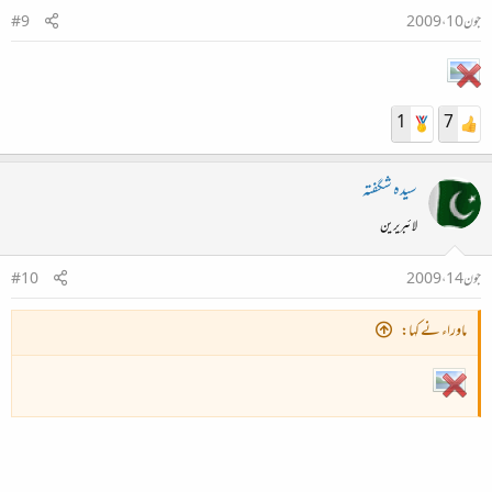
جون 10، 2009
#9
1
7
سیدہ شگفتہ
لائبریرین
جون 14، 2009
#10
ماوراء نے کہا: