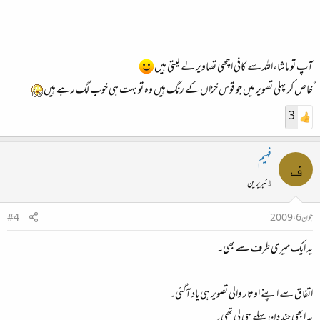
آپ تو ماشاءاللہ سے کافی اچھی تصاویر لے لیتی ہیں
ٌخاص کر پہلی تصویر میں جو قوس خزاں کے رنگ ہیں‌ وہ تو بہت ہی خوب لگ رہے ہیں
3
فہیم
ف
لائبریرین
جون 6، 2009
#4
یہ ایک میری طرف سے بھی۔
اتفاق سے اپنے اوتار والی تصویر ہی یاد آگئی۔
یہ ابھی چند دن پہلے ہی لی تھی۔