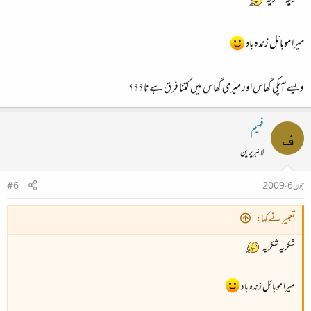
میرا موبائل زندہ باد
ویسے آپکی گھاس اور میری گھاس میں کتنا فرق ہے نا ؟؟؟
فہیم
ف
لائبریرین
جون 6، 2009
#6
تعبیر نے کہا:
شکریہ شکریہ
میرا موبائل زندہ باد