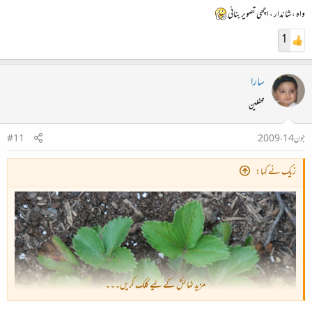
واہ ، شاندار ، اچھی تصویر بنائی
1
سارا
محفلین
جون 14، 2009
#11
زیک نے کہا:
مزید نمائش کے لیے کلک کریں۔۔۔