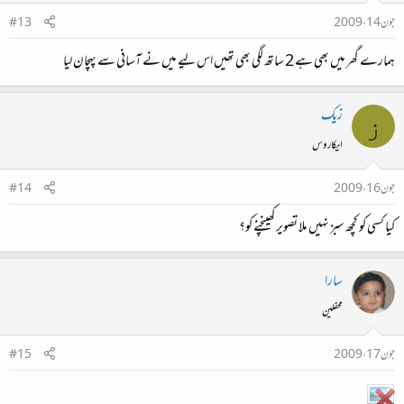
جون 14، 2009
#13
ہمارے گھر میں بھی ہے 2 ساتھ لگی بھی تھیں اس لیے میں نے آسانی سے پہچان لیا
زیک
ز
ایکاروس
جون 16، 2009
#14
کیا کسی کو کچھ سبز نہیں ملا تصویر کھینچنے کو؟
سارا
محفلین
جون 17، 2009
#15