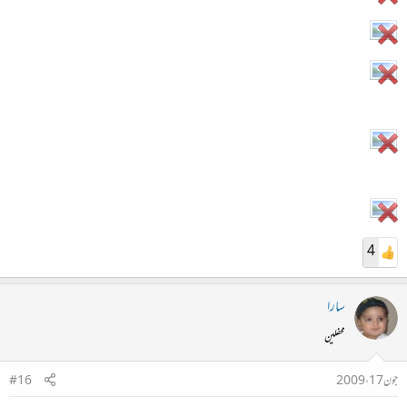
4
سارا
محفلین
جون 17، 2009
#16