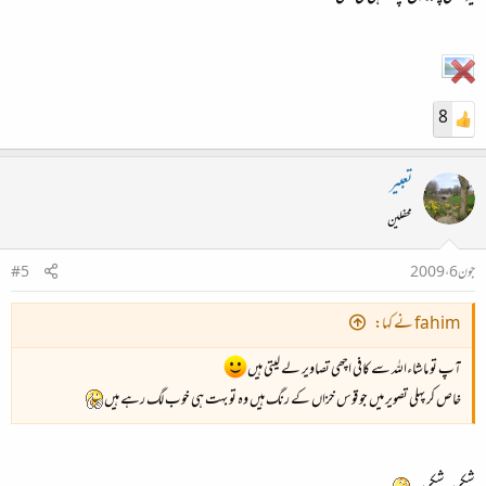
8
تعبیر
محفلین
جون 6، 2009
#5
fahim نے کہا:
آپ تو ماشاءاللہ سے کافی اچھی تصاویر لے لیتی ہیں
ٌخاص کر پہلی تصویر میں جو قوس خزاں کے رنگ ہیں‌ وہ تو بہت ہی خوب لگ رہے ہیں
شکریہ شکریہ