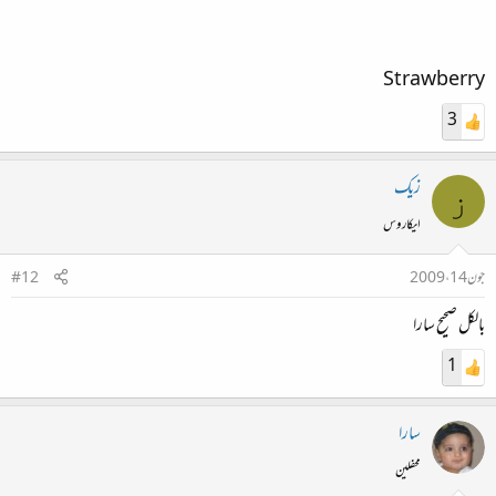
Strawberry
3
یہ کونسا پودا ہے؟
زیک
ز
ایکاروس
جون 14، 2009
#12
بالکل صحیح سارا
1
سارا
محفلین