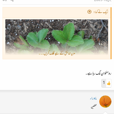
جون 10، 2009
#8
زیک نے کہا:
مزید نمائش کے لیے کلک کریں۔۔۔
رومکوان لگ رہا ہے۔
1
ماوراء
یہ کونسا پودا ہے؟
محفلین