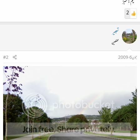
تھیم: سبز
2
تعبیر
محفلین
جون 6، 2009
#2