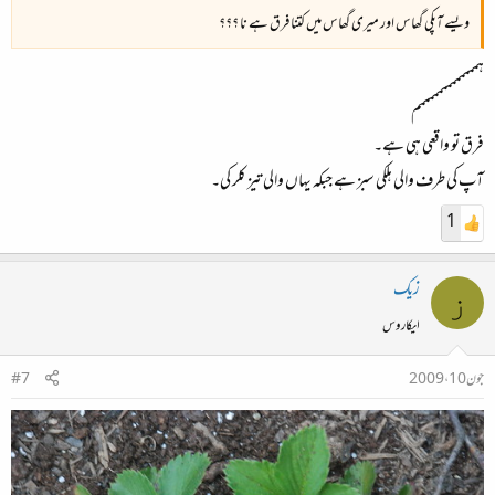
ویسے آپکی گھاس اور میری گھاس میں کتنا فرق ہے نا ؟؟؟
ہمممممممممممممم
فرق تو واقعی ہی ہے۔
آپ کی طرف والی ہلکی سبز ہے جبکہ یہاں والی تیز کلر کی۔
1
زیک
ز
ایکاروس
جون 10، 2009
#7