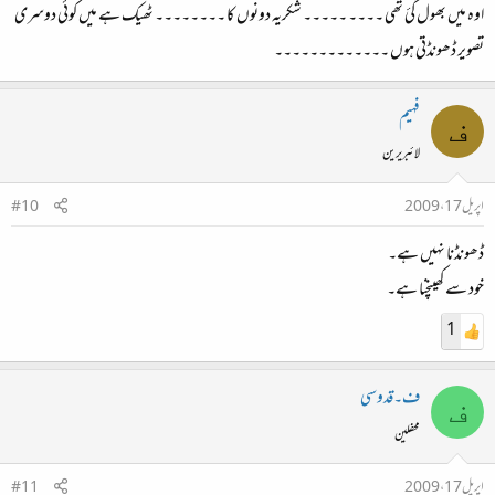
اوہ میں بھول گئ تھی ۔۔۔۔ ۔۔۔۔۔ شکریہ دونوں کا ۔۔۔۔۔۔۔۔ ٹھیک ہے میں کوئی دوسری
تصویر ڈھونڈتی ہوں ۔۔۔۔۔۔۔۔۔۔۔۔۔
فہیم
ف
لائبریرین
اپریل 17، 2009
#10
ڈھونڈنا نہیں‌ ہے۔
خود سے کھینچنا ہے۔
1
ف۔قدوسی
ف
محفلین
اپریل 17، 2009
#11