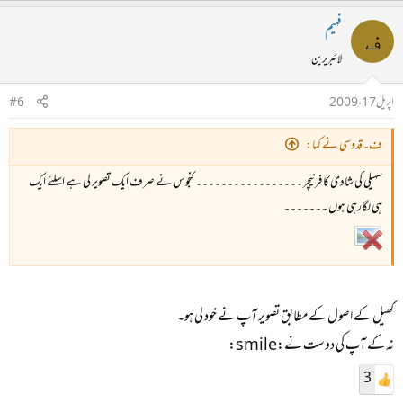
فہیم
ف
لائبریرین
اپریل 17، 2009
#6
ف۔قدوسی نے کہا:
سہیلی کی شادی کا فرنیچر ۔۔۔۔۔۔۔۔۔۔۔۔۔۔۔۔۔ کنجوس نے صرف ایک تصویر لی ہے اسلئے ایک
ہی لگارہی ہوں ۔۔۔۔۔۔۔
کھیل کے اصول کے مطابق تصویر آپ نے خود لی ہو۔
نہ کے آپ کی دوست نے:smile:
3