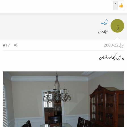
1
زیک
ز
ایکاروس
اپریل 22، 2009
#17
یہ لیں کچھ اور تصاویر