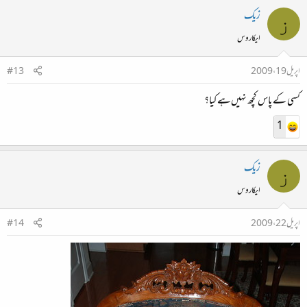
زیک
ز
ایکاروس
اپریل 19، 2009
#13
کسی کے پاس کچھ نہیں‌ہے کیا؟
1
زیک
ز
ایکاروس
اپریل 22، 2009
#14