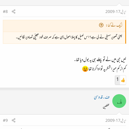
اپریل 17، 2009
#8
زیک نے کہا:
یعنی تصویر سہیلی نے لی ہے؟ اس کھیل کا پہلا اصول یہی ہے کہ صرف خود کھینچی تصاویر لگائیں۔
لیں جی میں‌ نے تو پہلے ہی یہ بول دیا تھا۔
کم از کم میرا شکریہ تو ادا کرنا تھا
1
ف۔قدوسی
ف
محفلین
اپریل 17، 2009
#9