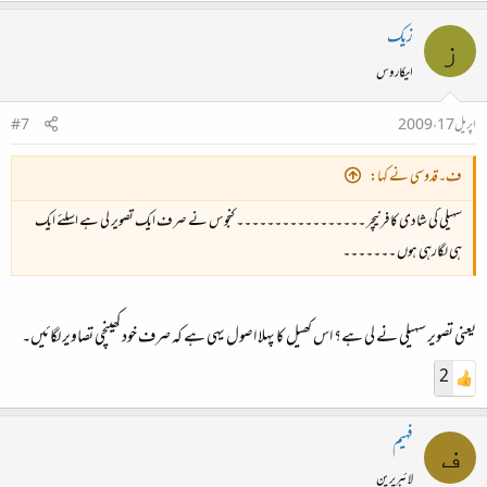
زیک
ز
ایکاروس
اپریل 17، 2009
#7
ف۔قدوسی نے کہا:
سہیلی کی شادی کا فرنیچر ۔۔۔۔۔۔۔۔۔۔۔۔۔۔۔۔۔ کنجوس نے صرف ایک تصویر لی ہے اسلئے ایک
ہی لگارہی ہوں ۔۔۔۔۔۔۔
یعنی تصویر سہیلی نے لی ہے؟ اس کھیل کا پہلا اصول یہی ہے کہ صرف خود کھینچی تصاویر لگائیں۔
2
فہیم
ف
لائبریرین