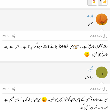
1
7
ماوراء
محفلین
اپریل 22، 2009
#18
26 آخری تاریخ ہے۔۔
میرا تو ikea جانے کا 28 کو پروگرام بنا ہے۔۔اس سے پہلے
فارغ ہی نہیں۔
زیک
ز
ایکاروس
اپریل 29، 2009
#19
میرے علاوہ تو کسی کے پاس شاید کوئ فرنیچر ہی نہیں۔
میرا خیال تھا کہ یہ آسان تھیم ہے
اور بہت تصاویر آئیں گی۔