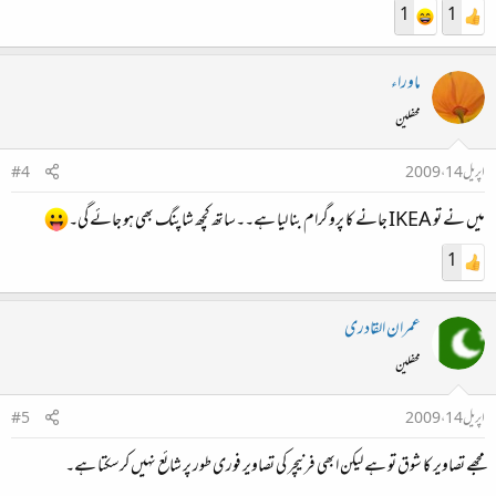
1
1
ماوراء
محفلین
اپریل 14، 2009
#4
میں نے تو IKEA جانے کا پروگرام بنا لیا ہے۔۔ساتھ کچھ شاپنگ بھی ہو جائے گی۔
1
عمران القادری
محفلین
اپریل 14، 2009
#5
مجھے تصاویر کا شوق تو ہے لیکن ابھی فرنیچر کی تصاویر فوری طور پر شائع نہیں کرسکتا ہے۔