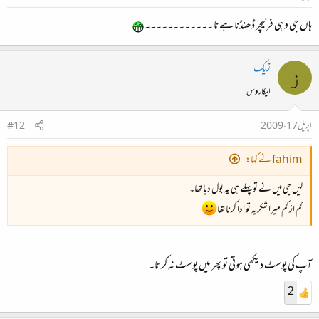
ہاں جی وہی فرنیچر ڈھنڈنا ہے نا ۔۔۔۔۔۔۔۔۔۔۔۔
زیک
ز
ایکاروس
اپریل 17، 2009
#12
fahim نے کہا:
لیں جی میں‌ نے تو پہلے ہی یہ بول دیا تھا۔
کم از کم میرا شکریہ تو ادا کرنا تھا
آپ کی پوسٹ دیکھی ہوتی تو پھر میں پوسٹ نہ کرتا۔
2