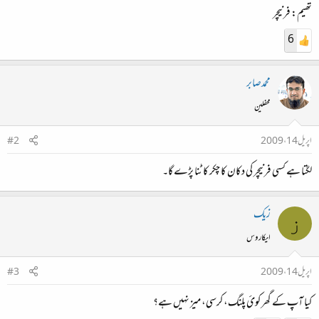
تھیم: فرنیچر
6
محمدصابر
محفلین
اپریل 14، 2009
#2
لگتا ہے کسی فرنیچر کی دکان کا چکر کاٹنا پڑے گا۔
زیک
ز
ایکاروس
اپریل 14، 2009
#3
کیا آپ کے گھر کوئ پلنگ، کرسی، میز نہیں ہے؟