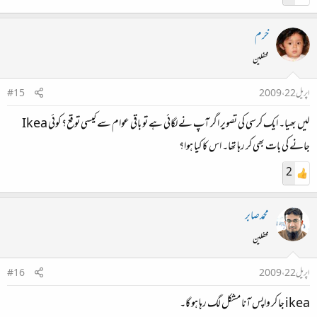
خرم
محفلین
اپریل 22، 2009
#15
لیں بھیا۔ ایک کرسی کی تصویر اگر آپ نے لگائی ہے تو باقی عوام سے کیسی توقع؟ کوئی Ikea
جانے کی بات بھی کر رہا تھا۔ اس کا کیا ہوا؟
2
محمدصابر
محفلین
اپریل 22، 2009
#16
ikea جا کر واپس آنا مشکل لگ رہا ہو گا۔