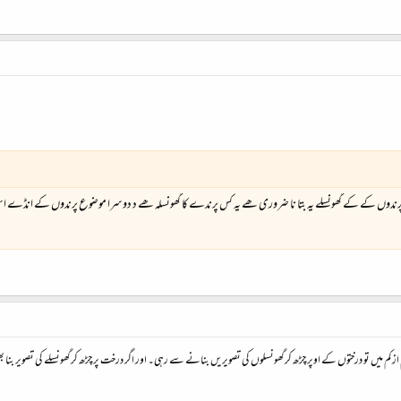
ھے پرندوں کے کے گھونسلے یہ بتا نا ضروری ھے یہ کس پرندے کا گھونسلہ ھے د دوسرا موضوع پرندوں کے انڈے ا
یں تو درختوں کے اوپر چڑھ کر گھونسلوں کی تصویریں بنانے سے رہی۔ اور اگر درخت پر چڑھ کر گھونسلے کی تصویر بنا بھ