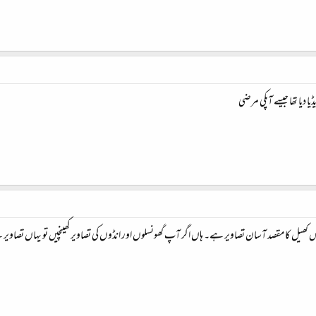
ا دیا تھا جیسے آپکی مرضی
 اس کھیل کا مقصد آسان تصاویر ہے۔ ہاں اگر آپ گھونسلوں اور انڈوں کی تصاویر کھینچیں تو یہاں تصا