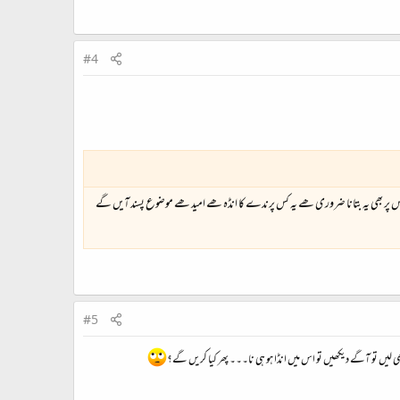
#4
س پر بھی یہ بتانا ضروری ھے یہ کس پرندے کا انڈہ ھے امید ھے موضوع پسند آیں گے
#5
ی لیں تو آگے دیکھیں تو اس میں انڈا ہو ہی نا۔۔۔ پھر کیا کریں گے؟