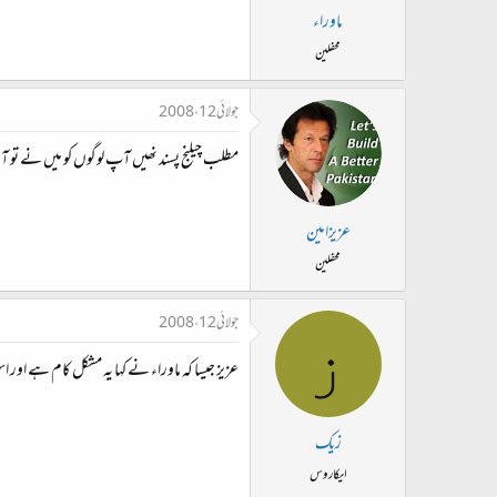
ماوراء
محفلین
جولائی 12، 2008
مطلب چیلنج پسند نھیں آپ لوگوں کو میں نے تو آیڈی
عزیزامین
محفلین
جولائی 12، 2008
ز
عزیز جیسا کہ ماوراء نے کہا یہ مشکل کام ہے اور
زیک
ایکاروس