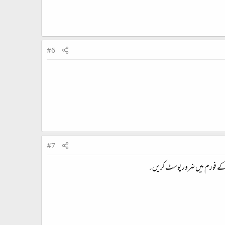
#6
#7
ویر کے فورم میں ضرور پوسٹ کریں۔