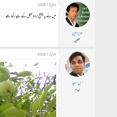
جولائی 12، 2008
میں نے یہ چیلنج اردو محفل کے لیے رکھا ھے
عزیزامین
محفلین
جولائی 12، 2008
ابن سعید
خادم