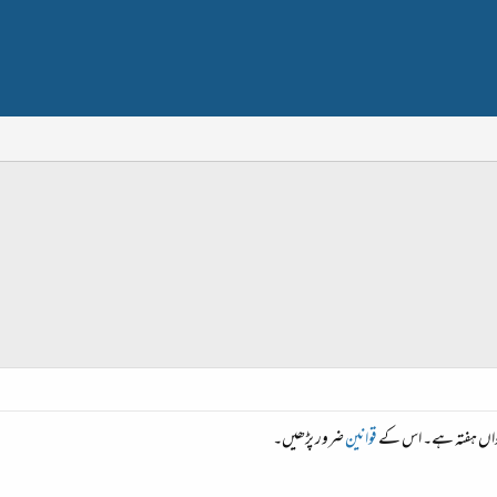
رہواں ہفتہ ہے۔ اس کے
قوانین
ضرور پڑھیں۔