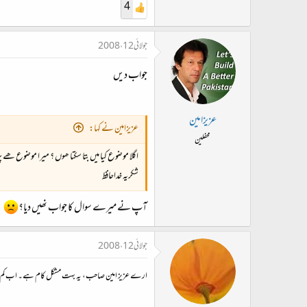
4
جولائی 12، 2008
جواب دیں
عزیزامین
عزیزامین نے کہا:
محفلین
اگلا موضوع کیا میں بتا سکتا ھوں ؟ میرا موضوع 
شکریہ خداحافظ
آپ نے میرے سوال کا جواب نھیں دیا؟
جولائی 12، 2008
ارے عزیز امین صاحب، یہ بہت مشکل کام ہے۔ اب کم از کم م