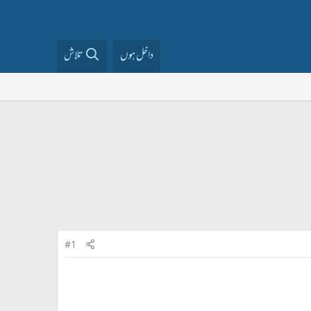
داخل ہوں
تلاش
#1