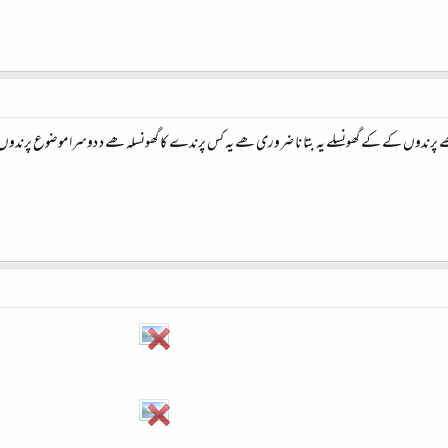
ع ھے پرندوں کے کے گھونسلے یہ بتا نا ضروری ھے یہ کس پرندے کا گھونسلہ ھے د دوسرا موضوع پرند