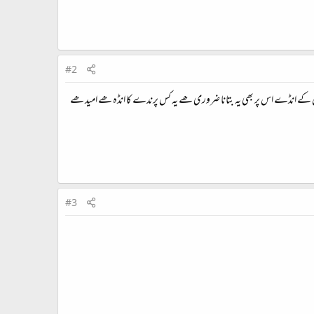
#2
وں کے انڈے اس پر بھی یہ بتانا ضروری ھے یہ کس پرندے کا انڈہ ھے امید ھے
#3