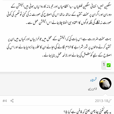
سنگین نہیں انتہائی سنگین غلطیاں ، بدانتظامیاں اور مجرمانہ کاروائیاں ہوئی ہیں الیکشن کے
دوران اور اگر ان پر سخت تنقید کے ساتھ ساتھ اس کی اصلاح کی صورت نہ کی گئی تو تعمیر کی کوئی
صورت نہ نکلے گی بلکہ لوگوں کا اعتماد ہی اٹھتا چلا جائے اس الیکشن عمل سے۔
بہت سخت ضرورت ہے اس بات کی کہ الیکشن کے عمل میں جو خرابیاں اور کمیاں ہیں ان پر
تنقید کرنے والوں پر شور شرابے کا الزام لگانے کی بجائے ان کا بغور جائزہ لیا جائے اور اس کی
اصلاح کے لیے کوشش کی جائے اور لائحہ عمل بنایا جائے۔
1
شمشاد
لائبریرین
مئی 18، 2013
#4
یہ پھپے کُٹنی پھاپھن یعنی کہ فافن ہے کیا بلا؟