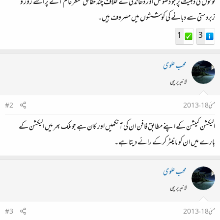
لوگوں کی ذہنیت پر جو دھونس اور دھاندلی کے خلاف چند حقائق منظر عام آنے پر اسے زور و
زبردستی سے دبانے کی کوششوں میں مصروف ہیں۔
1
3
محب علوی
لائبریرین
مئی 18، 2013
#2
الیکشن کمیشن کے اپنے مطابق فافن ان کی آنکھیں اور کان ہے جو ملک بھر میں الیکشن کے
بارے میں ان کو مانیٹر کرکے رائے دیتا ہے۔
محب علوی
لائبریرین
مئی 18، 2013
#3