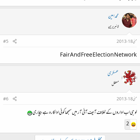
محمد امین
لائبریرین
مئی 18، 2013
#5
Fair And Free Election Network
عسکری
معطل
مئی 18، 2013
#6
لو جی اب اداروں کے خلاف آیف آئی آر میں سمجھا کوئی اداکارہ ہے بیچاری
2