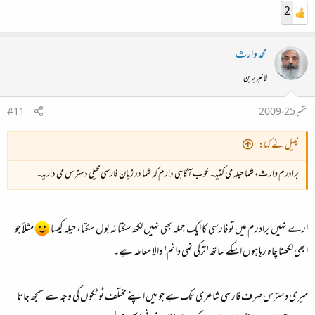
2
محمد وارث
لائبریرین
ستمبر 25، 2009
#11
نبیل نے کہا:
برادرم وارث، شما حیلہ می کنید۔ خوب آگاہی دارم کہ شما در زبان فارسی خیلی دسترس می دارید۔
ارے نہیں برادرم میں تو فارسی کا ایک جملہ بھی نہیں لکھ سکتا نہ بول سکتا، حیلہ کیسا
مثلاً جو
ابھی لکھنا چاہ رہا ہوں اسکے ساتھ 'ترکی نمی دانم' والا معاملہ ہے۔
میری دسترس صرف فارسی شاعری تک ہے جو میں اپنے مختلف ٹوٹکوں کی وجہ سے سمجھ جاتا