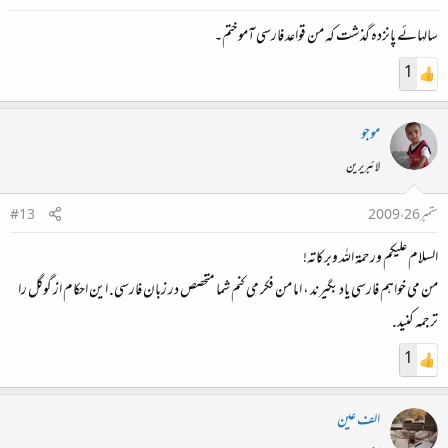
سالہائے پانزدہ گذشت کہ من قواعد فارسی آموختم۔
1
موجو
لائبریرین
ستمبر 26، 2009
#13
السلام علیکم ورحمۃ اللہ وبرکاتہ!
من می خواهم فارسی یاد بگیرند ، اما من فکر می کنم شما متخصص در زبان فارسی. این احکام از گوگل را
ترجمه کنید.
1
الف عین