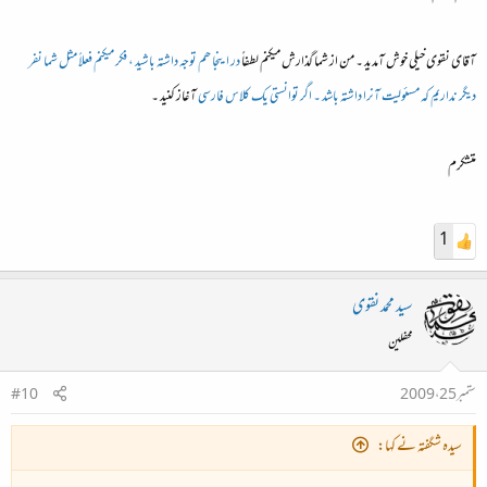
آقای نقوی خیلی خوش آمدید ۔ من از شما گذارش میکنم لطفاً
در اینجا ھم توجہ داشتہ باشید ، فکر میکنم فعلاً مثل شما نفر
دیگر نداریم کہ مسئولیت آنرا داشتہ باشد ۔ اگر توانستی یک کلاس فارسی
آغاز کنید ۔
متشکرم
1
سید محمد نقوی
محفلین
ستمبر 25، 2009
#10
سیدہ شگفتہ نے کہا: