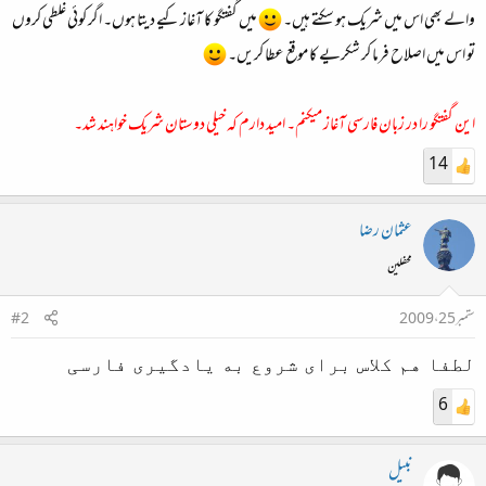
والے بھی اس میں شریک ہو سکتے ہیں۔
میں گفتگو کا آغاز کیے دیتا ہوں۔ اگر کوئی غلطی کروں
تو اس میں اصلاح فرما کر شکریے کا موقع عطا کریں۔
این گفتگو را در زبان فارسی آغاز میکنم۔ امید دارم کہ خیلی دوستان شریک خواہند شد۔
14
عثمان رضا
محفلین
ستمبر 25، 2009
#2
لطفا هم کلاس برای شروع به یادگیری فارسی
6
نبیل