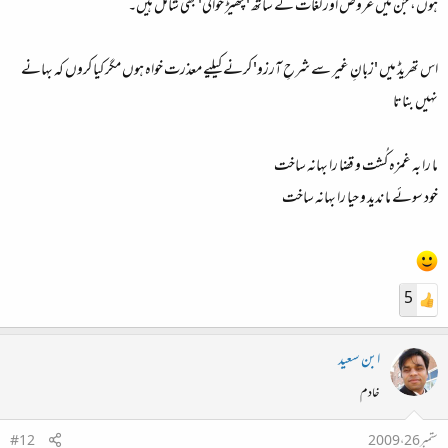
ہوں، جن میں عروض اور لغات کے ساتھ 'چھیڑ خوانی' بھی شامل ہیں۔
اس تھریڈ میں 'زبانِ غیر سے شرحِ آرزو' کرنے کیلیے معذرت خواہ ہوں مگر کیا کروں کہ بہانے
نہیں بناتا
ما را بہ غمزہ کُشت و قضا را بہانہ ساخت
خود سوئے ما ندید و حیا را بہانہ ساخت
5
ابن سعید
خادم
ستمبر 26، 2009
#12