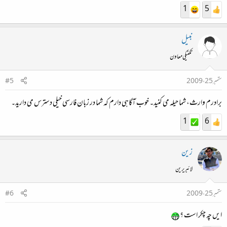
1
5
نبیل
تکنیکی معاون
ستمبر 25، 2009
#5
برادرم وارث، شما حیلہ می کنید۔ خوب آگاہی دارم کہ شما در زبان فارسی خیلی دسترس می دارید۔
1
6
زین
لائبریرین
ستمبر 25، 2009
#6
ایں چہ چکر است ؟