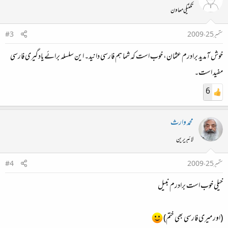
تکنیکی معاون
ستمبر 25، 2009
#3
خوش آمدید برادرم عثمان، خوب است کہ شما ہم فارسی دانید۔ این سلسلہ برائے یادگیری فارسی
مفید است۔
6
محمد وارث
لائبریرین
ستمبر 25، 2009
#4
خیلی خوب است برادرم نبیل
(اور میری فارسی بھی ختم)