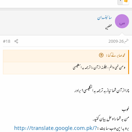
سائینسدان
س
محفلین
ستمبر 26، 2009
#18
محمدصابر نے کہا:
و من نمی دانم ، چگونه از آن را ترجمه به انگلیسی
چرا از آن شما نیاز به ترجمه به انگلیسی؟ برادر
خوب
من به شما راه حل بیان کنید.
برو به این وب سایت :
http://translate.google.com.pk/?