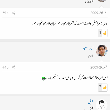
لائبریرین
ستمبر 26، 2009
#14
حال؟ مرا مثل وارث است کہ شعرِفارسی دانم، زبان فارسی نمی دانم۔
1
ابن سعید
خادم
ستمبر 26، 2009
#15
ایں امر ہنوز معما است کہ گردن و برتن مصادر ہستیم یا نہ۔
2
نبیل