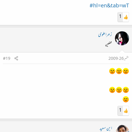
hl=en&tab=wT#
1
زھرا علوی
محفلین
ستمبر 26، 2009
#19
1
ابن سعید