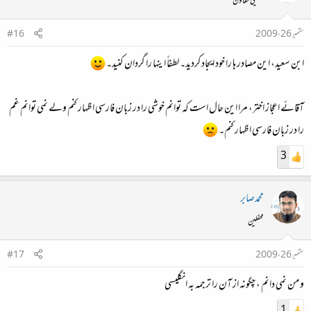
تکنیکی معاون
ستمبر 26، 2009
#16
ابن سعید، این مصادر ہا را خود ایجاد کردید۔ لطفاً اینہا را گردان کنید۔
آقائے اعجاز اختر، مرا این حال است کہ توانم خوشی را در زبان فارسی اظہار کنم ولے نمی توانم غم
را در زبان فارسی اظہار کنم۔
3
محمدصابر
محفلین
ستمبر 26، 2009
#17
و من نمی دانم ، چگونه از آن را ترجمه به انگلیسی
1