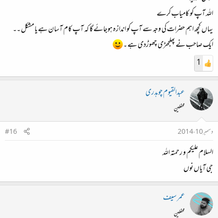
اللہ آپ کو کامیاب کرے
یہاں کچھ اہم حضرات کی وجہ سے آپ کو اندازہ ہوجائے گا کہ آپ کام آسان ہے یا مشکل ۔۔
ایک صاحب نے پھلجھڑی چھوڑدی ہے ۔
1
عبدالقیوم چوہدری
محفلین
دسمبر 10، 2014
#16
السلام علیکم و رحمتہ اللہ
جی آیاں نوں
عمر سیف
محفلین