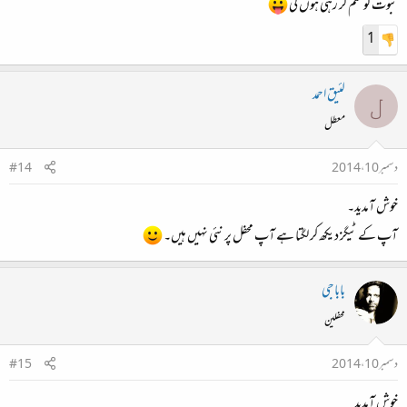
نبوت کو ختم کر رہی ہوں گی
1
لئیق احمد
ل
معطل
دسمبر 10، 2014
#14
خوش آمدید۔
آپ کے ٹیگز دیکھ کر لگتا ہے آپ محفل پر نئی نہیں ہیں۔
باباجی
محفلین
دسمبر 10، 2014
#15
خوش آمدید