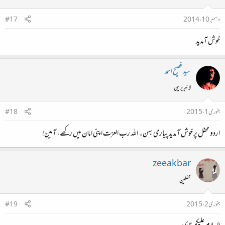
دسمبر 10، 2014
#17
خوش آمدید
سید فصیح احمد
لائبریرین
جنوری 1، 2015
#18
اردو محفل پر خوش آمدید پیاری بہن۔ اللہ رب العزت اپنی امان میں رکھے، آمین!
zeeakbar
محفلین
جنوری 2، 2015
#19