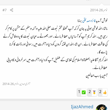
نومبر 26، 2014
#7
خوش آمدید
فائزہ صدیقی
بہنا!
ماشاءاللہ خوشی ہوئی یہ جان کر کہ آپ تحفظ ختم نبوت صلی اللہ علیہ و آلہ وسلم کے مشن پر کام کر
رہی ہیں۔ اللہ کریم آپ کو آسانیاں عطا فرمائے۔ اور جھوٹے مدعیانِ نبوت کا پردہ فاش کرنے
کی طاقت عطا فرمائے۔ ان شاءاللہ ان فتنہ گروں کو دنیا و آخرت میں رسوائی اور ذلت کا کرنا
پڑے گا۔
اللہ کریم آقا علیہ الصلوٰۃوالسلام کی غلامی کے طفیل آپ کو دنیا و آخرت میں سرخروئی و کامیابی
عطا فرمائے۔
آمین یا رب العالمین
آخری تدوین:
نومبر 26، 2014
1
2
2
Ijaz Ahmed