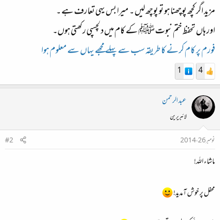
مزید اگر کچھ پوچھنا ہو تو پوچھ لیں ۔ میرا بس یہی تعارف ہے ۔
اور ہاں تحفظ ختم نبوت ﷺ کے کام میں دلچسپی رکھتی ہوں۔
فورم پر کام کرنے کا طریقہ سب سے پہلے مجھے یہاں سے معلوم ہوا
1
4
عبد الرحمن
لائبریرین
نومبر 26، 2014
#2
ماشاء اللہ!
محفل پر خوش آمدید!