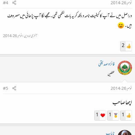
نومبر 26، 2014
#4
دراصل میں نے آپ کا کیفیت نامہ دیکھ کر یہ بات لکھی تھی۔ مجھے لگا آپ پڑھائی میں مصروف
ہیں۔
آخری تدوین:
نومبر 26، 2014
2
فائزہ صدیقی
محفلین
نومبر 26، 2014
#5
اچھا صاحب
1
1
1
نایاب