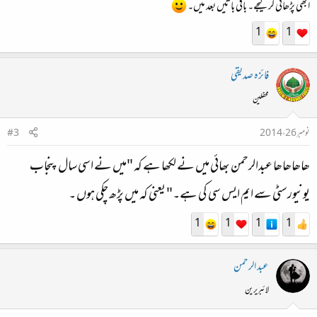
ابھی پڑھائی کرلیجے۔ باقی باتیں بعد میں۔
1
1
فائزہ صدیقی
محفلین
نومبر 26، 2014
#3
ھاھاھاھا عبدالرحمن بھائی میں نے لکھا ہے کہ "میں نے اسی سال پنجاب
یونیورسٹی سے ایم ایس سی کی ہے۔" یعنی کہ میں پڑھ چکی ہوں ۔
1
1
1
1
عبد الرحمن
لائبریرین