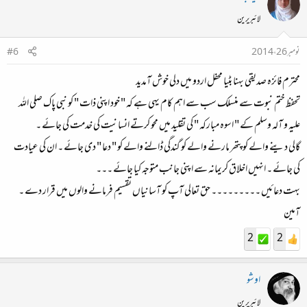
لائبریرین
نومبر 26، 2014
#6
محترم فائزہ صدیقی بہنا بٹیا محفل اردو میں دلی خوش آمدید
تحفظ ختم نبوت سے منسلک سب سے اہم کام یہی ہے کہ " خود اپنی ذات " کو نبی پاک صلی اللہ
علیہ و آلہ وسلم کے " اسوہ مبارکہ " کی تقلید میں محو کرتے انسانیت کی خدمت کی جائے ۔
گالی دینے والے کو پتھر مارنے والے کو گندگی ڈالنے والے کو " دعا " دی جائے ۔ ان کی عیادت
کی جائے ۔ انہیں اخلاق کریمانہ سے اپنی جانب متوجہ کیا جائے ۔۔۔
بہت دعائیں ۔۔۔۔۔۔۔۔۔ حق تعالی آپ کو آسانیاں تقسیم فرمانے والوں میں قرار دے ۔
آمین
2
2
اوشو
لائبریرین