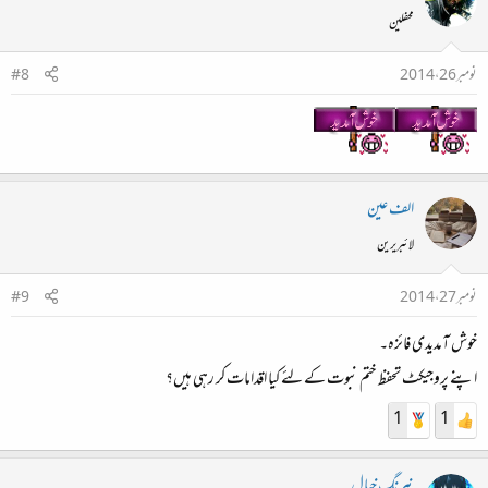
محفلین
نومبر 26، 2014
#8
الف عین
لائبریرین
نومبر 27، 2014
#9
خوش آمدیدی فائزہ۔
اپنے پروجیکٹ تحفظ ختم نبوت کے لئے کیا اقدامات کر رہی ہیں؟
1
1
نیرنگ خیال