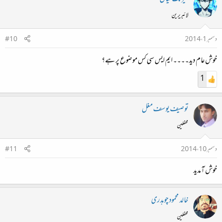
لائبریرین
دسمبر 1، 2014
#10
خوش عام دید۔۔۔۔ ایم ایس سی کس موضوع پر ہے؟
1
توصیف یوسف مغل
محفلین
دسمبر 10، 2014
#11
خوش آمدید
خالد محمود چوہدری
محفلین