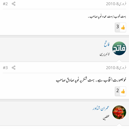
فروری 8، 2010
#2
بہت خوب! بہت عمدہ نوید صاحب۔
3
فاتح
لائبریرین
فروری 8، 2010
#3
خوبصورت انتخاب ہے۔ بہت شکریہ نوید صادق صاحب
2
عمران شناور
محفلین