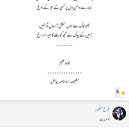
ہمارے دامنِ دل پر کسی کے ہجر کے داغ
نژادِ خاک سے ہوں‘ نقشِ آسماں تو نہیں
زمیں کے چاک سے تجھ کو ملے گا میرا سراغ
۔۔۔۔۔۔۔
خالد علیم
۔۔۔۔۔۔۔۔۔۔۔۔۔۔۔
مطبوعہ: ماہنامہ بیاض
8
فرخ منظور
لائبریرین