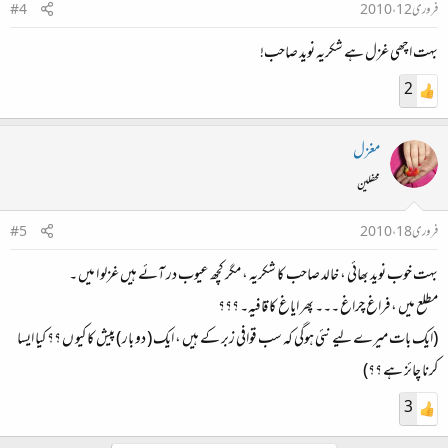
فروری 12، 2010
#4
بہت اچھی غزل ہے شکریہ نوید صاحب!
2
مغزل
محفلین
فروری 18، 2010
#5
بہت خوب نوید بھائی ، خالد صاحب کا شکریہ ، مگر کچھ عیوب در آئے ہیں غزلو ا میں ۔
مطلع میں ،فراغ چراغ ۔۔۔ پھر ایاغ کا قافیہ۔ ؟؟؟
(‌ایک بات میرے لیے نئی ہوگی کہ سب قوافی زبر کے ہیں ، ایک ( دو بار ) پیش کا کیو ں ؟؟ کیا ایسا
کرنا چائز ہے ؟؟)
3