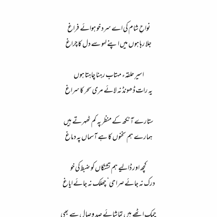
نواحِ شام کی اے سرد خو ہوائے فراغ
جلا رہا ہوں میں اپنے لہو سے دل کا چراغ
اسیرِ حلقہء مہتاب رہنا چاہتا ہوں
یہ رات ڈھونڈ نہ لائے مری سحر کا سراغ
ستارے آنکھ کے منظر پہ کم ٹھہرتے ہیں
ہمارے ہم سخنوں کا ہے آسماں پہ دماغ
کچھ اور ڈالیے ہم تشنگاں کو ضبط کی خو
درک نہ جائے صراحی‘ چھلک نہ جائے ایاغ
چمک اٹھے ہیں تماشائے صد وصال سے بھی