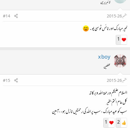
لائبریرین
ستمبر 26، 2015
#14
خیر مبارک اور نائس ٹو سی یو ۔
1
x boy
محفلین
ستمبر 26، 2015
#15
السلام علیکم ورحمۃ اللہ وبرکاتہ
کل عام انتم بخیر
سب کو عید مبارک ، سب پر اللہ کی رحمتیں نازل ہو،،آمین
1
2