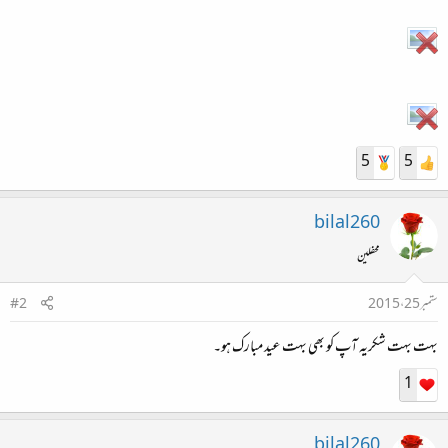
5
5
bilal260
محفلین
ستمبر 25، 2015
#2
بہت بہت شکریہ آپ کو بھی بہت عید مبارک ہو۔
1
bilal260