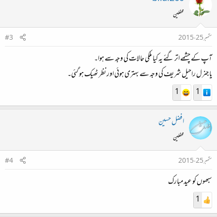
محفلین
ستمبر 25، 2015
#3
آپ کے چشمے اتر گئے یہ کیا ملکی حالات کی وجہ سے ہوا۔
یا جنرل راحیل شریف کی وجہ سے بہتری ہوئی اور نظر ٹھیک ہو گئی۔
1
1
افضل حسین
محفلین
ستمبر 25، 2015
#4
سبھوں کو عید مبارک
1