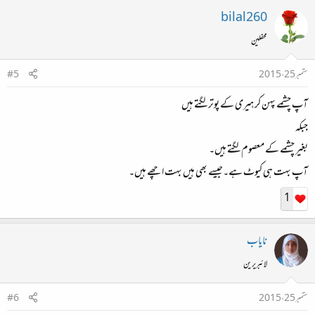
bilal260
محفلین
ستمبر 25، 2015
#5
آپ چشمے پہن کر ہیری کے پوتر لگتے ہیں
جبکہ
بغیر چشمے کے معصوم لگتے ہیں۔
آپ بہت ہی کیوٹ ہے۔جیسے بھی ہیں بہت اچھے ہیں۔
1
نایاب
لائبریرین
ستمبر 25، 2015
#6