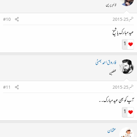
لائبریرین
ستمبر 25، 2015
#10
عید مبارک یا شیخ
1
فاروق احمد بھٹی
محفلین
ستمبر 25، 2015
#11
آپ کو بھی عید مبارک۔۔
1
عثمان