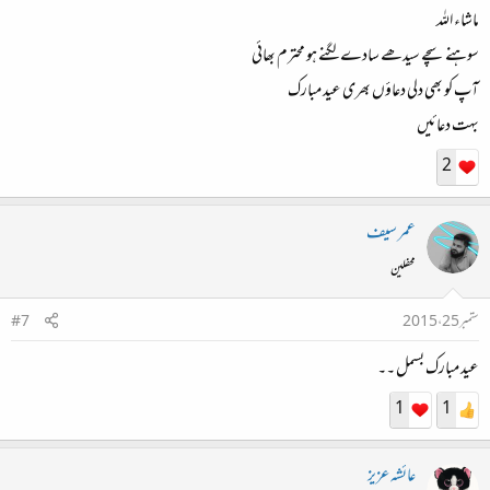
ماشاء اللہ
سوہنے سچے سیدھے سادے لگنے ہو محترم بھائی
آپ کو بھی دلی دعاؤں بھری عید مبارک
بہت دعائیں
2
عمر سیف
محفلین
ستمبر 25، 2015
#7
عید مبارک بسمل ۔۔
1
1
عائشہ عزیز