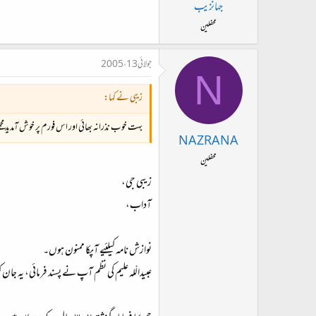
جہانزیب
محفلین
جولائی 13، 2005
N
زيبی نے کہا:
بہت خوب نذرانہ بھائی اور اس فورم پر خوش آمديد مجھے 
NAZRANA
محفلین
زیبی جی،
آداب،
نوازش نامہ کیلئیے آپکا ممنون ہوں۔
عبیدالّلہ علیم کی نظم آپ نے پسند فرمائی، یہ جان 