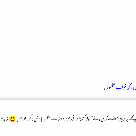
ں، کہ خواب لکھوں
ھے يہ تو ياد پڑتا ہے کہ ميں نے آپکو کسی اور فورم پر ديکھا ہے مگر يہ ياد نہيں کس فورم پر
شايد ارد