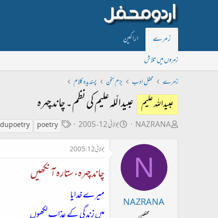
زمرے
اراکین
زمروں میں تلاش
زمرے
محفلِ ادب
بزم سخن
پسندیدہ کلام
عبیدالّلہ علیم کی نظم۔ چاند چہرہ
عبیداللہ علیم
ص
ت
ٹ
NAZRANA
جولائی 12، 2005
du poetry
poetry
ا
ا
ی
جولائی 12، 2005
ح
ر
گ
N
ب
ی
چاند چہرہ، ستارہ آنکھيں
ل
خ
ڑ
ا
ميرے خدايا
NAZRANA
ی
ب
ميں زندگي کے عذاب لکھوں
محفلین