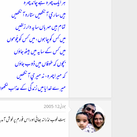
ہر ايک چہرہ ہے چاند چہرہ
ہيں ساري آنکھيں ستارہ آنکھيں
تمام ہيں مہرباں سايہ دار زلفيں
ميں کِس کو چاہوں، ميں کس کو چُوموں
ميں کس کے سايہ ميں بيٹھ جاؤں
بچوں کہ طوفاں ميں ڈوب جاؤں
کہ ميرا چہرہ، نہ ميري آنکھيں
ميرے خدايا ميں زندگي کے عذاب لکھو
جولائی 12، 2005
بہت خوب نذرانہ بھائی اور اس فورم پر خوش آمديد مج