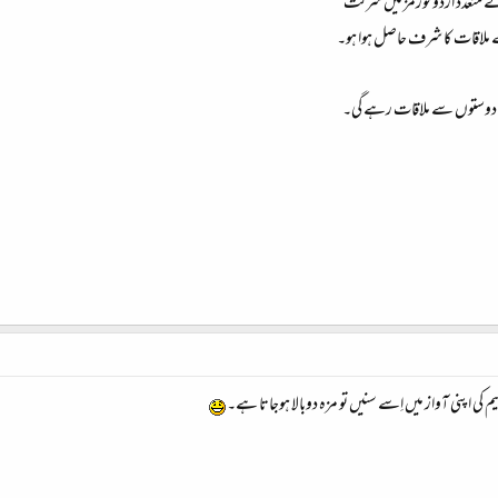
لاقات کا شرف حاصل ہوا ہو۔
 دوستوں سے ملاقات رہے گی۔
کی اپنی آواز میں اِسے سنیں تو مزہ دوبالا ہوجاتا ہے۔