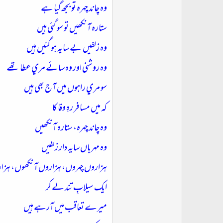
وہ چاند چہرہ تو بجھ گيا ہے
ستارہ آنکھيں تو سو گئي ہيں
وہ زلفيں بے سايہ ہو گئيں ہيں
وہ روشني اور وہ سائے مري عطا تھے
سو مري راہوں ميں آج بھي ہيں
کہ ميں مسافر رہِ وفا کا
وہ چاند چہرہ، ستارہ آنکھيں
وہ مہرباں سايہ دار زلفيں
ہزاروں چہروں، ہزاروں آنکھوں، ہزار
ايک سيلابِ تند لے کر
ميرے تعاقب ميں آرہے ہيں