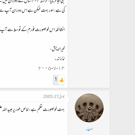
جی بجا فرمایا، گزشتہ ٢-٣ سال کے دوران میں نے متعدد اردو فورمز میں شرکت
کی ہے، اور بہت ممکن ہے اس دوران آپ سے م
انشاالّلہ اس خوبصورت فورم کے توسط سے آپ
خیراندیش،
نذرانہ۔
١٣-٧-٢٠٠٥
1
جولائی 27، 2005
بہت خوبصورت نظم ہے، خاص طور پر عبید اللہ علیم 
اسماء