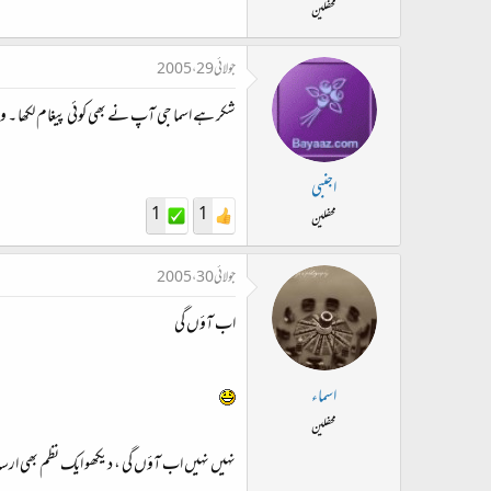
محفلین
جولائی 29، 2005
شکر ہے اسما جی آپ نے بھی کوئی پیغام لکھا ۔
اجنبی
1
1
محفلین
جولائی 30، 2005
اب آؤں گی
اسماء
محفلین
نہیں نہیں اب آؤں گی ، دیکھو ایک نظم بھی ار