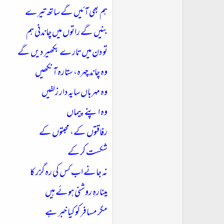
ہم بھي آئيں گے ساتھ تيرے
بنيں گے راتوں ميں چاندني ہم
تو دن ميں تارے بکھير ديں گے
وہ چاند چہرہ، ستارہ آنکھيں
وہ مہرباں سايہ دار زلفيں
وہ اپنے پيماں
رفاقتوں کے، محبتوں کے
شکست کرکے
نہ جانے اب کس کي رہ گزر کا
مينارہِ روشني ہوئے ہيں
مگر مسافر کو کيا خبر ہے