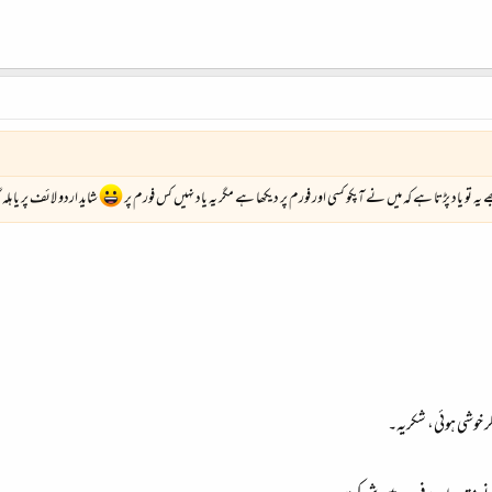
يہ تو ياد پڑتا ہے کہ ميں نے آپکو کسی اور فورم پر ديکھا ہے مگر يہ ياد نہيں کس فورم پر
شايد اردو لائف پر يا ہلہ گ
کر خوشی ہوئی، شکریہ۔