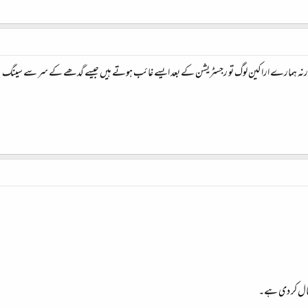
 ورنہ ہمارے اراکین لوگ تو رجسٹریشن کے بعد ایسے غائب ہوتے ہیں جیسے گدھے کے سر سے سینگ
سال کر دی ہے۔