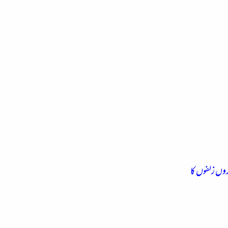
وں زلفوں کا