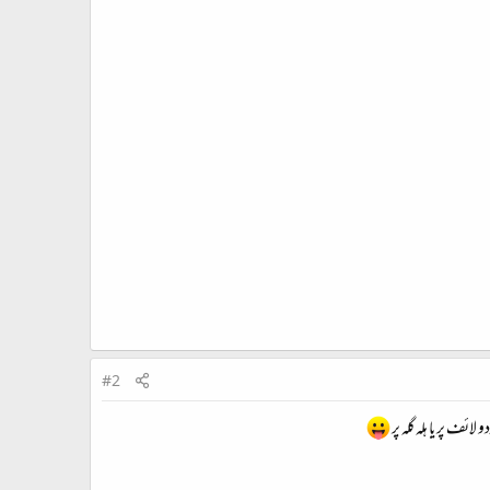
#2
و لائف پر يا ہلہ گلہ پر