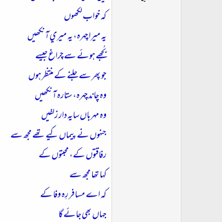
ت
کہ خواب لکھوں
د
ا
يہ ميرا چہرہ، يہ ميري آنکھيں
ء
بُجھے ہوئے سے چراغ جيسے
جو پھر سے جلنے کے منتظر ہوں
وہ چاند چہرہ، ستارہ آنکھيں
وہ مہرباں سايہ دار زلفيں
جنہوں نے پيماں کيے تھے مجھ سے
رفاقتوں کے، محبتوں کے
کہا تھا مجھ سے
کہ اے مسافر رِہ وفا کے
جہاں بھي جائے گا