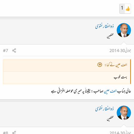
1
ذوالفقار نقوی
محفلین
جولائی 30، 2014
#7
الف عین نے کہا:
بہت خوب
عالی جناب
الف عین
صاحب: یقیناََ یہ میری حوصلہ افزائی ہے
ذوالفقار نقوی
محفلین
جولائی 30، 2014
#8