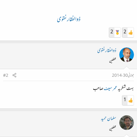
ذوالفقار نقوی
2
2
ذوالفقار نقوی
محفلین
جولائی 30، 2014
#2
بہت شکریہ
عمر سیف
صاحب
1
سلمان حمید
محفلین