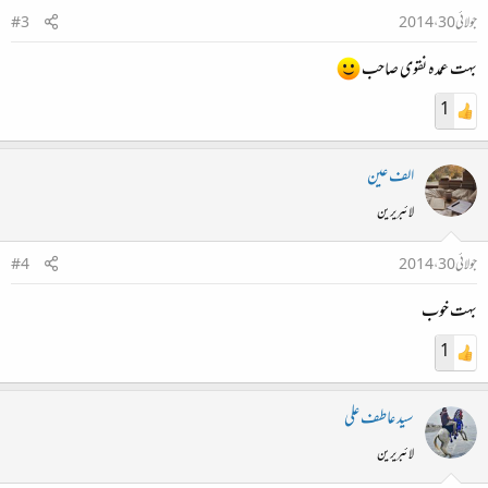
جولائی 30، 2014
#3
بہت عمدہ نقوی صاحب
1
الف عین
لائبریرین
جولائی 30، 2014
#4
بہت خوب
1
سید عاطف علی
لائبریرین