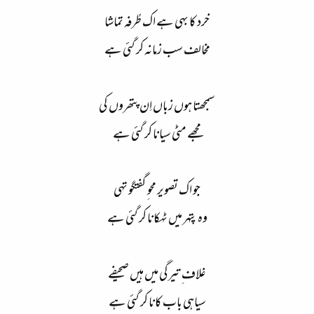
خرد کا بهی ہے اک طُرفہ تماشا
مخالف سب زمانہ کر گئی ہے
سمجھتا ہوں زباں اِن پتھروں کی
مجھے مٹی سیانا کر گئی ہے
جو اک تصویر محو ِ گفتگو تهی
وہ پتهر میں ٹهکانا کر گئی ہے
غلاف ِ تیرگی میں ہیں صحیفے
سیاہی باب کانا کر گئی ہے