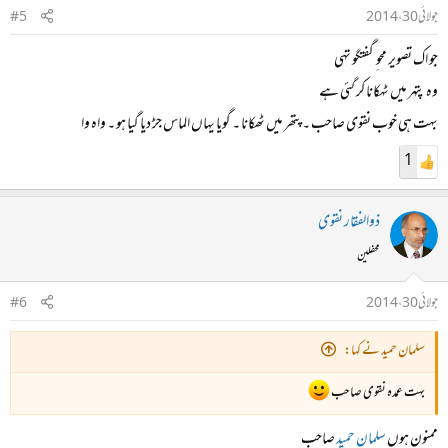
جولائی 30، 2014
#5
جو اک تصویر محو ِ گفتگو تهی
وہ پتهر میں ٹهکانا کر گئی ہے
بہت ہی خوب نقوی صاحب ۔ پتھر میں ٹھکانا ۔ گویا یہاں الماس جڑ دیا گیا ہو ۔ واہ وا
1
ذوالفقار نقوی
محفلین
جولائی 30، 2014
#6
سلمان حمید نے کہا:
بہت عمدہ نقوی صاحب
ممنون ہوں
سلمان حمید
صاحب