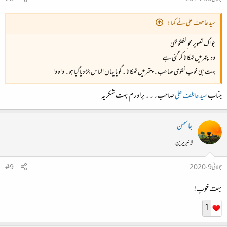
سید عاطف علی نے کہا:
جو اک تصویر محو ِ گفتگو تهی
وہ پتهر میں ٹهکانا کر گئی ہے
بہت ہی خوب نقوی صاحب ۔ پتھر میں ٹھکانا ۔ گویا یہاں الماس جڑ دیا گیا ہو ۔ واہ وا
جناب
سید عاطف علی
صاحب۔۔۔برادرم بہت شکریہ
جاسمن
لائبریرین
جولائی 9، 2020
#9
بہت خوب!
1