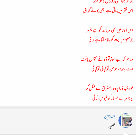
جو فقر ہوا تلخئ دوراں کا گلہ مند
اُس فقر میں باقی ہے ابھی بوئے گدائی
اس دَور میں بھی مردِ خدا کو ہے میّسر
جو معجزہ پربت کو بناسکتا ہے رائی
درمعرکہ بے سوزِ تو ذوقے نتواں یافت
اے بندہء مومن تو کجائی توکجائی
خورشید ذرا پردہء مشرق سے نکل کر
پہنا مرے کہسار کو ملبوسِ حنائی
منہاجین
محفلین