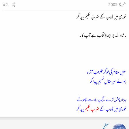
ستمبر 8، 2005
#2
خودی میں ڈوب کے ضربَ کلیم پیدا کر
ماشاء اللہ بڑا اچھا اِنتخاب ہے آپ کا۔
نہیں مقام کی خوگر طبیعتِ آزاد
ہوائے سیر مثالِ نسیم پیدا کر
ہزار چشمہ ترے سنگِ راہ سے پھوٹے
خودی میں ڈوب کے
ضربِ کلیم
پیدا کر
سیفی