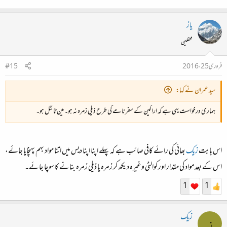
یاز
محفلین
فروری 25، 2016
#15
سید عمران نے کہا:
ہماری درخواست یہی ہے کہ اراکین کے سفرنامے کی طرح ذیلی زمرہ نہ ہو۔ مین ٹائٹل ہو۔
اس بابت
زیک
بھائی کی رائے کافی صائب ہے کہ پہلے اپنا اپنا دیس میں اتنا مواد بہم پہنچایا جائے،
اس کے بعد مواد کی مقدار اور کوالٹی وغیرہ دیکھ کر زمرہ یا ذیلی زمرہ بنانے کا سوچا جائے۔
1
1
زیک
ز