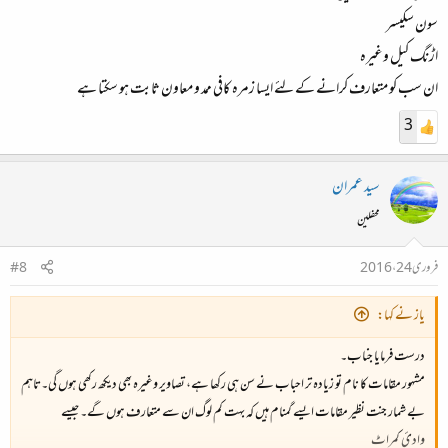
سون سکیسر
اڑنگ کیل وغیرہ
ان سب کو متعارف کرانے کے لئے ایسا زمرہ کافی ممد و معاون ثابت ہو سکتا ہے
3
سید عمران
محفلین
فروری 24، 2016
#8
یاز نے کہا:
درست فرمایا جناب۔
مشہور مقامات کا نام تو زیادہ تر احباب نے سن ہی رکھا ہے، تصاویر وغیرہ بھی دیکھ رکھی ہوں گی۔تاہم
بے شمار جنت نظیر مقامات ایسے گمنام ہیں کہ بہت کم لوگ ان سے متعارف ہوں گے۔ جیسے
وادیٔ کمراٹ