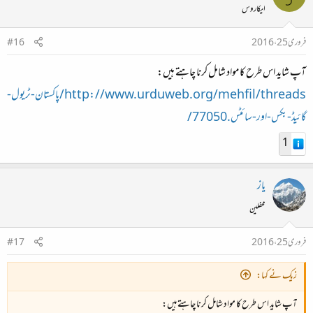
ایکاروس
فروری 25، 2016
#16
آپ شاید اس طرح کا مواد شامل کرنا چاہتے ہیں:
http://www.urduweb.org/mehfil/threads/پاکستان-ٹریول-
گائیڈ-بکس-اور-سائٹس.77050/
1
یاز
محفلین
فروری 25، 2016
#17
زیک نے کہا:
آپ شاید اس طرح کا مواد شامل کرنا چاہتے ہیں: