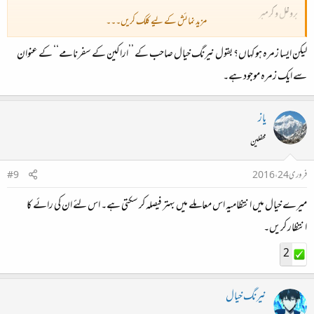
بروغل و کرمبر
مزید نمائش کے لیے کلک کریں۔۔۔
وادیٔ راما اور راما جھیل
لیکن ایسا زمرہ ہو کہاں؟ بقول نیرنگ خیال صاحب کے ’’اراکین کے سفرنامے‘‘ کے عنوان
سون سکیسر
اڑنگ کیل وغیرہ
سے ایک زمرہ موجود ہے۔
ان سب کو متعارف کرانے کے لئے ایسا زمرہ کافی ممد و معاون ثابت ہو سکتا ہے
یاز
محفلین
فروری 24، 2016
#9
میرے خیال میں انتظامیہ اس معاملے میں بہتر فیصلہ کر سکتی ہے۔ اس لئے ان کی رائے کا
انتظار کریں۔
2
نیرنگ خیال