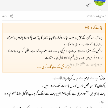
محفلین
فروری 24، 2016
#6
یاز نے کہا:
میں بھی اس تجویز کے حق میں ہوں۔ نیا زمرہ ٹریول گائیڈ یا ٹریول گائیڈ آف پاکستان (یا اردو میں سفری
رہنمائی) کے مقاصد سے بنایا جا سکتا ہے۔
اراکین کے سفرنامےوالا زمرہ اپنے نام کی وجہ سے محدود سکوپ رکھتا ہے۔ لیکن اگر سیروسیاحت کا
زمرہ ہو تو اس میں مندرجہ ذیل قسم کا مواد شامل کیا جا سکتا ہے
سیروسیاحت سے متعلق سوال و جواب
مزید نمائش کے لیے کلک کریں۔۔۔
سیر و سیاحت کے مقامات سے متعلق معلومات و تصاویر
بھائی آپ نے تو میرے خیال کو چار چاند لگادیے۔
پسندیدہ سیاحتی مقامات پہ بات چیت
پاکستان کا حسن محض ناران کاغان یا سوات تک محدود نہیں۔
برف باری میں مشہور مری ہے لیکن چھتر پلین برف سے ڈھک کر یورپ کا کوئی علاقہ معلوم ہوتا
ہے۔