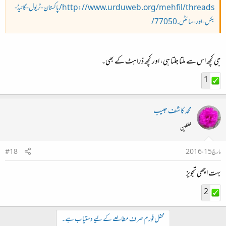
http://www.urduweb.org/mehfil/threads/پاکستان-ٹریول-گائیڈ-
بکس-اور-سائٹس.77050/
جی کچھ اس سے ملتا جلتا ہی، اور کچھ ذرا ہٹ کے بھی۔
1
محمد کاشف حبیب
محفلین
مارچ 15، 2016
#18
بہت اچھی تجویز
2
محفل فورم صرف مطالعے کے لیے دستیاب ہے۔