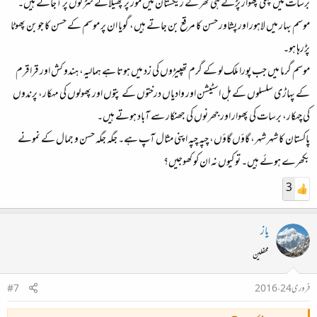
برسات میں پہلی پھوار پڑتے ہی تھر کے ریگستان میں مور پر پھیلائے سڑکوں پر آجاتے ہیں۔
موسم بہار میں لاہور اور پشاور حسن کا مرقع بن جاتے ہیں، گویا ان پر موسم کے حسن کا جوبن پھوٹا
پڑرہا ہو۔
موسم گرما میں جب پورا ملک لو کے گرم تھپیڑوں کی زد میں ہوتا ہے ہمالیہ، ہندو کش اور قراقرم
کے پہاڑی سلسلوں کے ہل اسٹیشن اور وادیاں درختوں کے پتوں اور پھولوں کی مہکار، پرندوں
کی چہکار، برسات کی پھوار اور جھرنوں کی جھنکار سے آباد ہوتے ہیں۔
پاکستان کا شہر شہر، گاؤں گاؤں، چپہ چپہ اپنی مثال آپ ہے۔ جگہ جگہ حسن و جمال کے نمونے
بکھرے ہوئے ہیں۔ تو کیوں نہ ان کو کھوجیں؟
3
یاز
محفلین
فروری 24، 2016
#7