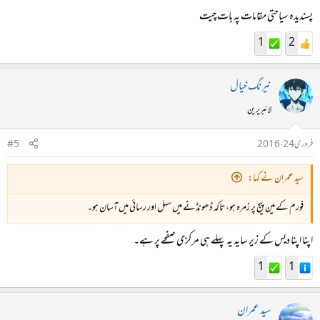
پسندیدہ سیاحتی مقامات پہ بات چیت
1
2
نیرنگ خیال
لائبریرین
فروری 24، 2016
#5
سید عمران نے کہا:
فورم کے مین پیج پر زمرہ ہو، تاکہ ڈھونڈنے میں سہل اور رسائی میں آسان ہو۔
اپنا اپنا دیس کے زیر سایہ یہ پہلے ہی مرکزی صفحے پر ہے۔
1
1
سید عمران