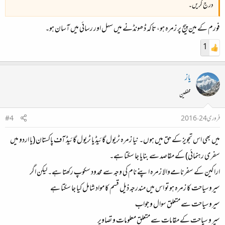
درج کریں۔
فورم کے مین پیج پر زمرہ ہو، تاکہ ڈھونڈنے میں سہل اور رسائی میں آسان ہو۔
1
یاز
محفلین
فروری 24، 2016
#4
میں بھی اس تجویز کے حق میں ہوں۔ نیا زمرہ ٹریول گائیڈ یا ٹریول گائیڈ آف پاکستان (یا اردو میں
سفری رہنمائی) کے مقاصد سے بنایا جا سکتا ہے۔
اراکین کے سفرنامےوالا زمرہ اپنے نام کی وجہ سے محدود سکوپ رکھتا ہے۔ لیکن اگر
سیروسیاحت کا زمرہ ہو تو اس میں مندرجہ ذیل قسم کا مواد شامل کیا جا سکتا ہے
سیروسیاحت سے متعلق سوال و جواب
سیر و سیاحت کے مقامات سے متعلق معلومات و تصاویر