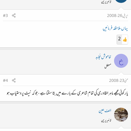
لائبریرین
اپریل 26، 2008
#3
یہاں ملاحظہ فرمائیںٕ
2
خاموش مُجاہد
خ
معطل
مئی 23، 2008
#4
یار کوئی مجھے ماہر القادری کی تمام شاعری کے بارے میں بتا سکتا ہے ، جو کہ نیٹ پر دستیاب ہو
الف عین
لائبریرین