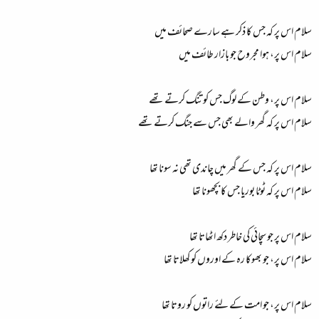
سلام اس پر کہ جس کا ذکر ہے سارے صحائف میں
سلام اس پر، ہوا مجروح جو بازار طائف میں
سلام اس پر، وطن کے لوگ جس کو تنگ کرتے تھے
سلام اس پر کہ گھر والے بھی جس سے جنگ کرتے تھے
سلام اس پر کہ جس کے گھر میں چاندی تھی نہ سونا تھا
سلام اس پر کہ ٹوٹا بوریا جس کا بچھونا تھا
سلام اس پر جو سچائی کی خاطر دکھ اٹھاتا تھا
سلام اس پر، جو بھوکا رہ کے اوروں کو کھلاتا تھا
سلام اس پر، جو امت کے لئے راتوں کو روتا تھا