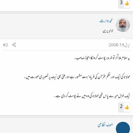
3
محمد وارث
لائبریرین
اپریل 19، 2008
#2
یہ سلام ملا اگر تو ضرور پوسٹ کرونگا اعجاز صاحب۔
مولانا کی ایک اور نظم 'قرآن کی فریاد' بہت مشہور ہے اور ملتی بھی نیٹ پر تصویری صورت میں۔
ایک غزل میرے پاس تھی مولانا کی وہ میں نے پوسٹ کر دی ہے۔
2
الف نظامی