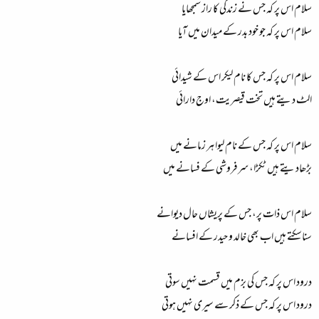
سلام اس پر کہ جس نے زندگی کا راز سمجھایا
سلام اس پر کہ جو خود بدر کے میدان میں آیا
سلام اس پر کہ جس کا نام لیکر اس کے شیدائی
الٹ دیتے ہیں تخت قیصریت، اوج دارائی
سلام اس پر کہ جس کے نام لیوا ہر زمانے میں
بڑھادیتے ہیں ٹکڑا، سرفروشی کے فسانے میں
سلام اس ذات پر، جس کے پریشاں حال دیوانے
سناسکتے ہیں اب بھی خالد و حیدر کے افسانے
درود اس پر کہ جس کی بزم میں قسمت نہیں سوتی
درود اس پر کہ جس کے ذکر سے سیری نہیں ہوتی