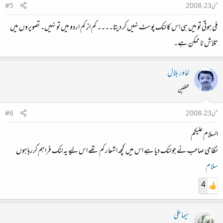
مئی 23، 2008
#5
ملی ہوتی تو میں ہی اس کا لنک پوسٹ نہیں کر دیتا۔۔۔۔ کم از کم اردو میں تو نہیں۔ تصویروں میں
تلاش نا ممکن ہے۔
خاور بلال
محفلین
مئی 23، 2008
#6
السلام علیکم
نظامی صاحب نے جو لنک دیا ہے اس میں کچھ اشعار کم تھے اس لیے یہ لنک فراہم کررہا ہوں
سلام
4
سیما علی