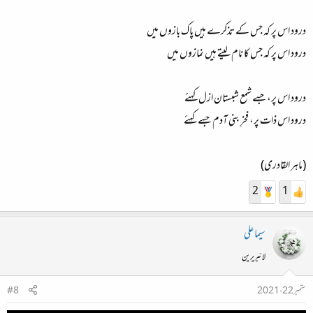
درود اس پر کہ جس کے تذکرے ہیں پاک بازوں میں
درود اس پر کہ جس کا نام لیتے ہیں نمازوں میں
درود اس پر، جسے شمع شبستان ازل کہئے
درود اس ذات پر، فخرِ بنی آدم جسے کہئے
(ماہر القادری)
2
1
سیما علی
لائبریرین
ستمبر 22، 2021
#8