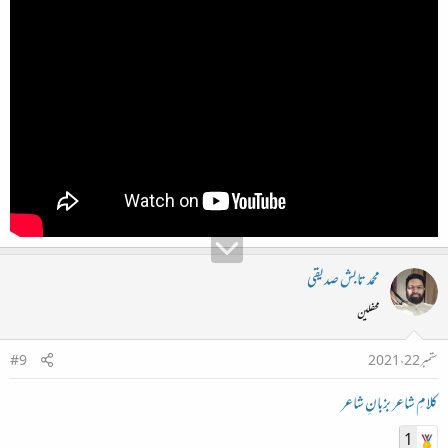
محمد تابش صدیقی
محفلین
ستمبر 22، 2021
#9
کلامِ شاعر بزبانِ شاعر
1