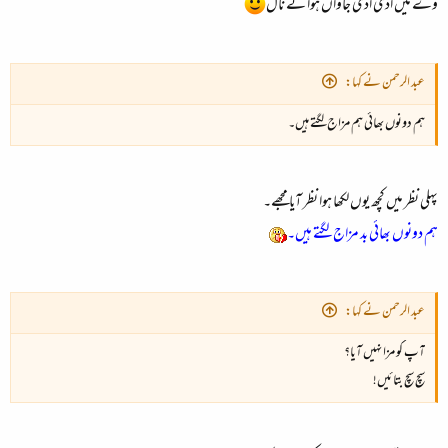
وے میں اُڈی اُڈی جاواں ہوا نے نال
عبد الرحمن نے کہا:
ہم دونوں بھائی ہم مزاج لگتے ہیں۔
پہلی نظر میں کچھ یوں لکھا ہوا نظر آیا مجھے۔
ہم دونوں بھائی بد مزاج لگتے ہیں۔
عبد الرحمن نے کہا:
آپ کو مزا نہیں آیا؟
سچ سچ بتائیں!