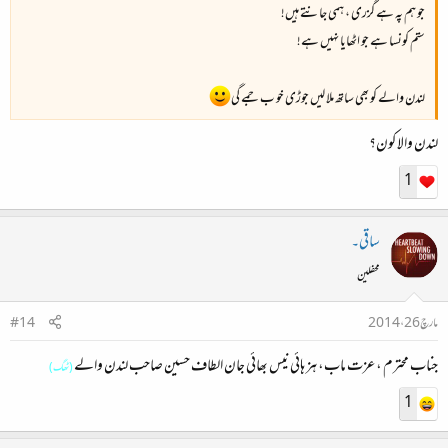
جو ہم پہ ہے گزری ، ہمی جانتے ہیں!
ستم کونسا ہے جو اٹھایا نہیں ہے!
لندن والے کو بھی ساتھ ملا لیں جوڑی خو ب جمے گی
لندن والا کون؟
1
ساقی۔
محفلین
مارچ 26، 2014
#14
جناب محترم ، عزت ماب، ہز ہائی نیس بھائی جان الطاف حسین صاحب لندن والے
(ٹھگ)
1