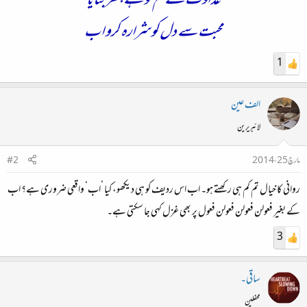
عداوت نے تم کو ہے پتھربنایا
محبت سے دل کو شرارہ کرو اب
1
الف عین
لائبریرین
مارچ 25، 2014
#2
روانی کا خیال تم کم ہی رکھتے ہو۔ اب اس ردیف کو ہی دیکھو، کیا ’اب‘ واقعی ضروری ہے؟ اب
کے بغیر فعولن فعولن فعولن فعول پر بھی غزل کہی جا سکتی ہے۔
3
ساقی۔
محفلین