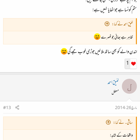
جو ہم پہ ہے گزری ، ہمی جانتے ہیں!
ستم کونسا ہے جو اٹھایا نہیں ہے!
لئیق احمد نے کہا:
ظاہر ہے بھائی جو ٹھہرے
لندن والے کو بھی ساتھ ملا لیں جوڑی خو ب جمے گی
1
لئیق احمد
ل
معطل
مارچ 26، 2014
#13
ساقی۔ نے کہا:
واقعات کے شاہد!