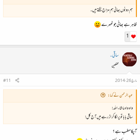
ہم دونوں بھائی ہم مزاج لگتے ہیں۔
ظاہر ہے بھائی جو ٹھہرے
1
ساقی۔
محفلین
مارچ 26، 2014
#11
عبد الرحمن نے کہا:
واہ واہ ماشاء اللہ!
ساقی بابا تو پر لگا کر اڑ رہے ہیں آج کل!
آپکا مطب ہے ؟