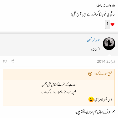
واہ واہ ماشاء اللہ!
ساقی بابا تو پر لگا کر اڑ رہے ہیں آج کل!
1
عبد الرحمن
لائبریرین
مارچ 25، 2014
#7
لئیق احمد نے کہا:
سنا ہے،کہ تم نےاٹھائی تھی چلمن
نہیں ہم نے دیکھا ،دوبارہ کرو اب
اس شعر کا مزا آیا
ہم دونوں بھائی ہم مزاج لگتے ہیں۔