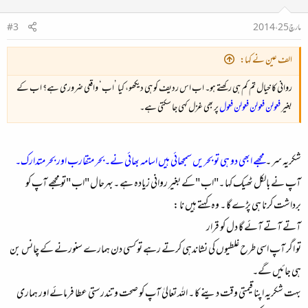
مارچ 25، 2014
#3
الف عین نے کہا:
روانی کا خیال تم کم ہی رکھتے ہو۔ اب اس ردیف کو ہی دیکھو، کیا ’اب‘ واقعی ضروری ہے؟ اب کے
بغیر
فعولن فعولن فعولن فعول
پر بھی غزل کہی جا سکتی ہے۔
شکریہ سر ۔
مجھے ابھی دو ہی تو بحریں سمجھائی ہیں اسامہ بھائی نے۔بحر متقارب اور بحر متدارک۔
آپ نے بالکل ٹھیک کہا ۔"اب "کے بغیر روانی زیادہ ہے ۔بہرحال "اب "تو مجھے آپ کو
برداشت کرنا ہی پڑے گا ۔ وہ کہتے ہیں نا :
آتے آتے آئے گا دل کو قرار
تو اگر آپ اسی طرح غلطیوں کی نشاندہی کرتے رہے تو کسی دن ہمارے سنورنے کے چانس بن
ہی جائیں گے۔
بہت شکریہ اپنا قیمتی وقت دینے کا ۔ اللہ تعالیٰ آپ کو صحت و تندرستی عطا فرمائے اور ہماری