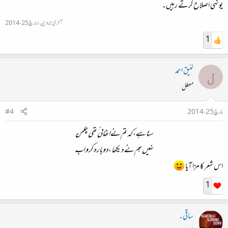
یونہی اصلاح کرتے رہیں۔
آخری تدوین:
مارچ 25، 2014
1
لئیق احمد
ل
معطل
مارچ 25، 2014
#4
سنا ہے،کہ تم نےاٹھائی تھی چلمن
نہیں ہم نے دیکھا ،دوبارہ کرو اب
اس شعر کا مزا آیا
1
ساقی۔