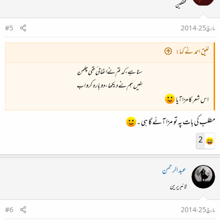
محفلین
مارچ 25، 2014
#5
لئیق احمد نے کہا:
سنا ہے،کہ تم نےاٹھائی تھی چلمن
نہیں ہم نے دیکھا ،دوبارہ کرو اب
اس شعر کا مزا آیا
مطلب کی بات پہ تو مزا آئے گا ہی ۔
2
عبد الرحمن
لائبریرین
مارچ 25، 2014
#6