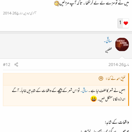
میں نے تو مزے لے لے کر لکھا ۔ تا کہ آپ مزا لیں
آخری تدوین:
مارچ 26، 2014
1
ساقی۔
محفلین
مارچ 26، 2014
#12
لئیق احمد نے کہا:
ہمیں نے شعر کا لطف لیا ہے ۔
ساقی۔
تو اس شعر کے پیچھے کے واقعات کے شاہد ہیں غالباً۔ آگے
اندازہ لگانا مشکل نہیں۔
واقعات کے شاہد!