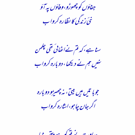
جفاؤں کو چھوڑو،وفاؤں پہ آؤ
نئی زند گی کا نظا رہ کر و ا ب
سنا ہے،کہ تم نےاٹھائی تھی چلمن
نہیں ہم نے دیکھا ،دوبارہ کرو اب
جوباتیں ہیں بیتی ،نہ چھیڑو دوبارہ
اگر جان چاہو، اشارہ کرو اب