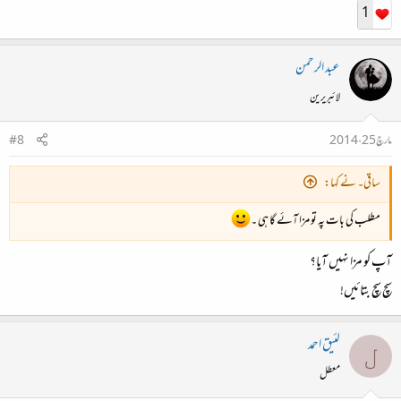
1
عبد الرحمن
لائبریرین
مارچ 25، 2014
#8
ساقی۔ نے کہا:
مطلب کی بات پہ تو مزا آئے گا ہی ۔
آپ کو مزا نہیں آیا؟
سچ سچ بتائیں!
لئیق احمد
ل
معطل