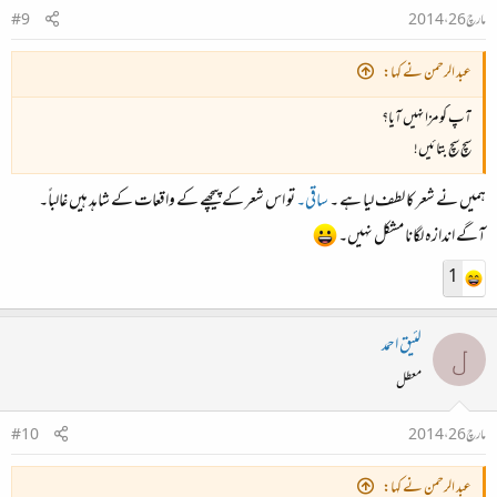
مارچ 26، 2014
#9
عبد الرحمن نے کہا:
آپ کو مزا نہیں آیا؟
سچ سچ بتائیں!
ہمیں نے شعر کا لطف لیا ہے ۔
ساقی۔
تو اس شعر کے پیچھے کے واقعات کے شاہد ہیں غالباً۔
آگے اندازہ لگانا مشکل نہیں۔
1
لئیق احمد
ل
معطل
مارچ 26، 2014
#10
عبد الرحمن نے کہا: