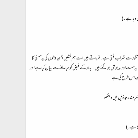
ِ دید ہے۔)
 انگور سے شراب بنتی ہے۔ فرماتے ہیں اے ہم نشیں چمن والوں کی بدمستی کا
 بدمست اور مدہوش ہو گئے ہیں۔ بہار کے فیض کو مبالغے سے بیان کیا ہے اور
ریف اس طرح کی ہے
رِ مندرجہ ذیل میں دیکھو
اتا ہے۔)