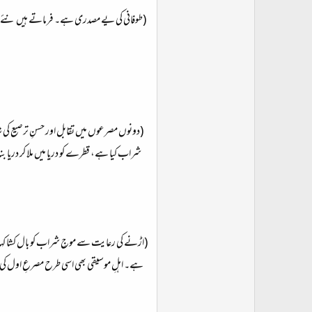
(طوفانی کی یے مصدری ہے۔ فرماتے ہیں نئے ا
(دونوں مصرعوں میں تقابل اور حسنِ ترصیع کی ش
شراب کیا ہے، قطرے کو دریا میں ملا کر دریا ب
(اڑنے کی رعایت سے موجِ شراب کو بال کشا کہا۔
ہے۔ اہلِ موسیقی بھی اسی طرح مصرعِ اول کی 