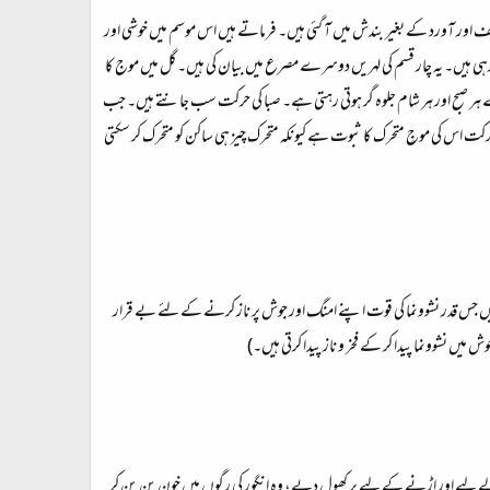
تکلف اور آورد کے بغیر بندش میں آ گئی ہیں۔ فرماتے ہیں اس موسم میں خوشی اور
ا رہی ہیں۔ یہ چار قسم کی لہریں دوسرے مصرع میں بیان کی ہیں۔ گل میں موج کا
ہر صبح اور ہر شام جلوہ گر ہوتی رہتی ہے۔ صبا کی حرکت سب جانتے ہیں۔ جب
رکت اس کی موجِ متحرک کا ثبوت ہے کیونکہ متحرک چیز ہی ساکن کو متحرک کر سکتی
یں جس قدر نشوونما کی قوت اپنے امنگ اور جوش پر ناز کرنے کے لئے بے قرار
نشوونما پیدا کر کے فخر و ناز پیدا کرتی ہیں۔)
ے لیے اور اڑنے کے لیے پر کھول دیے، وہ انگور کی رگوں میں خون بن بن کر