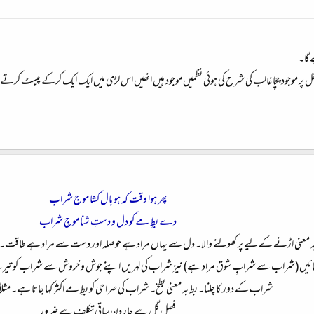
 گا۔
محفل پر موجود چچا غالب کی شرح کی ہوئی نظمیں موجود ہیں انھیں اس لڑی میں ایک ایک کرکے پیسٹ 
پھر ہوا وقت کہ ہو بال کشا موجِ شراب
دے بطِ مے کو دل و دستِ شنا موجِ شراب
ہ معنی اڑنے کے لیے پر کھولنے والا۔ دل سے یہاں مراد ہے حوصلہ اور دست سے مراد ہے طاقت۔ شنا ب
 دکھائیں (شراب سے شرابِ شوق مراد ہے) نیز شراب کی لہریں اپنے جوش و خروش سے شراب کو تیر
شراب کے دور کا چلنا۔ بط بہ معنی بطخ۔ شراب کی صراحی کو بطِ مے اکثر کہا جاتا ہے۔ مثل
فصلِ گل ہے چار دن ساقی تکلف ہے ضرور