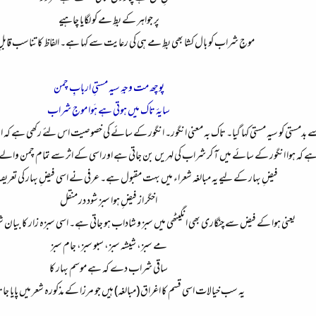
پر جواہر کے بطِ مے کو لگایا چاہیے
موجِ شراب کو بال کشا بھی بطِ مے ہی کی رعایت سے کہا ہے۔ الفاظ کا تناسب قابل
پوچھ مت وجہِ سیہ مستیِ اربابِ چمن
سایۂ تاک میں ہوتی ہے ہَوا موجِ شراب
ے بدمستی کو سیہ مستی کہا گیا۔ تاک بہ معنی انگور۔ انگور کے سائے کی خصوصیت اس لئے رکھی ہے کہ
ہے کہ ہوا انگور کے سائے میں آ کر شراب کی لہریں بن جاتی ہے اور اسی کے اثر سے تمام چمن والے
فیضِ بہار کے لیے یہ مبالغہ شعراء میں بہت مقبول ہے۔ عرفی نے اسی فیضِ بہار کی تع
اخگر از فیضِ ہوا سبز شود در منقل
یعنی ہوا کے فیض سے چنگاری بھی انگیٹھی میں سبز و شاداب ہو جاتی ہے۔ اسی سبزہ زار کا بیان شع
مے سبز، شیشہ سبز، سبو سبز، جام سبز
ساقی شراب دے کہ ہے موسم بہار کا
یہ سب خیالات اسی قسم کا اغراق (مبالغہ) ہیں جو مرزا کے مذکورہ شعر میں پایا ج