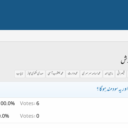
ارش
قیصرانی
ماہی احمد
محمد اسامہ سرسری
محمد وارث
محمد یعقوب آسی
مہدی نقوی حجاز
نایاب
ر یہ سودمند ہوگا ؟
100.0%
Votes:
6
0.0%
Votes:
0