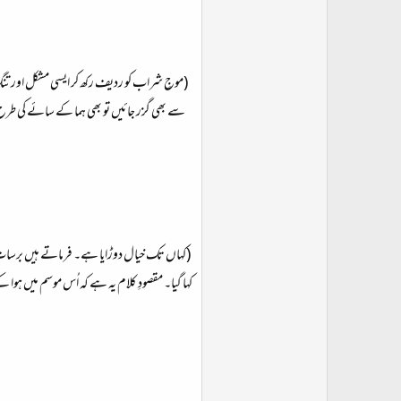
(موجِ شراب کو ردیف رکھ کر ایسی مشکل اور تن
سے بھی گزر جائیں تو بھی ہما کے سائے کی طرح
(کہاں تک خیال دوڑایا ہے۔ فرماتے ہیں برسات کا
کہا گیا۔ مقصودِ کلام یہ ہے کہ اُس موسم میں ہو