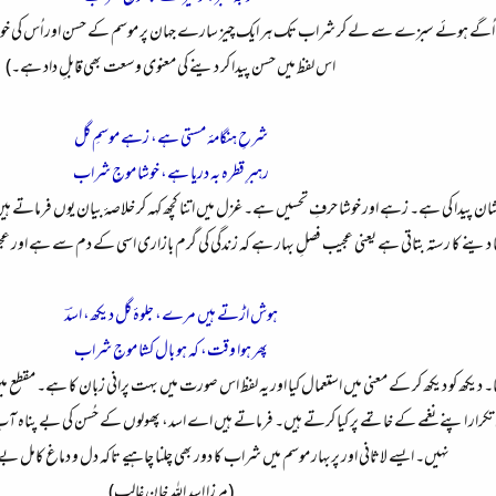
ُگے ہوئے سبزے سے لے کر شراب تک ہر ایک چیز سارے جہان پر موسم کے حسن اور اُس کی خوبصورتی
اس لفظ میں حسن پیدا کر دینے کی معنوی وسعت بھی قابلِ داد ہے۔)
شرحِ ہنگامۂ مستی ہے، زہے موسمِ گل
رہبرِ قطرہ بہ دریا ہے، خوشا موجِ شراب
ان پیدا کی ہے۔ زہے اور خوشا حرفِ تحسیں ہے۔ غزل میں اتنا کچھ کہہ کر خلاصۂ بیان یوں فرماتے ہیں
نا دینے کا رستہ بتاتی ہے یعنی عجیب فصلِ بہار ہے کہ زندگی کی گرم بازاری اسی کے دم سے ہے اور ع
ہوش اڑتے ہیں مرے، جلوۂ گل دیکھ، اسدؔ
پھر ہوا وقت، کہ ہو بال کشا موجِ شراب
 دیکھ کو دیکھ کر کے معنی میں استعمال کیا اور یہ لفظ اس صورت میں بہت پرانی زبان کا ہے۔ مقطع 
تکرار اپنے نغمے کے خاتمے پر کیا کرتے ہیں۔ فرماتے ہیں اے اسد، پھولوں کے حُسن کی بے پناہ آ
نہیں۔ ایسے لاثانی اور پربہار موسم میں شراب کا دور بھی چلنا چاہیے تاکہ دل و دماغ کامل ب
(مرزا اسد اللہ خان غالب)