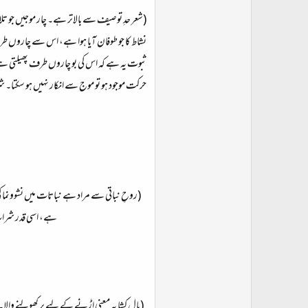
(شعر حدِ توصیف سے بالاتر ہے۔ چار موجیں جو تلا
نشاط کا جو طوفان آیا ہوا ہے، اس سے چاروں طرف
ثبوت یہ ہے کہ اس کی بو چاروں طرف پھیلتی ہے
حرکت موجود ہو تو موج سے انکار نہیں ہو سکتا۔ ش
(روحِ نباتی سے مراد ہے نباتات میں نشوونما 
ہے، اسی قدر شراب 
(بال کشا بہ معنی اڑنے کے لیے پر کھولنے وا