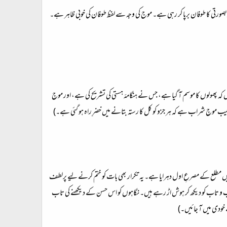
 کا طوفان برپا کر رہی ہے۔ موج کی وجہ سے لفظ طوفان کی خوبی ظاہر ہے۔
 کہ پھولوں کا موسم آ گیا ہے، جس نے ہنگامۂ ہستی کی تشریح کی ہے، اور موجِ
جیب موجِ شراب ہے کہ ہر جزو کو کل کا رستہ بتانے میں خضرِ راہ ہو گئی ہے۔)
میں مطلع کے مصرعِ اول دہرایا ہے۔ یہ تکرار بھی بات کو ختم کرنے لیے پرلطف
ب و تاب کو دیکھ کر ہوش اڑ رہے ہیں۔ نگاہوں کو اس حسن کے دیکھنے کی تاب
ے خودی میں آ جائیں۔)