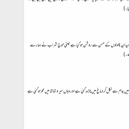
ا۔)
ا میدان پھولوں کے حسن سے روشن ہو گیا ہے یعنی موجِ شراب نے ہمارے
ے۔)
جام سے نکل کر دماغ میں چڑھ گئی ہے اور وہاں سیر و تماشا میں محو ہو گئی ہے