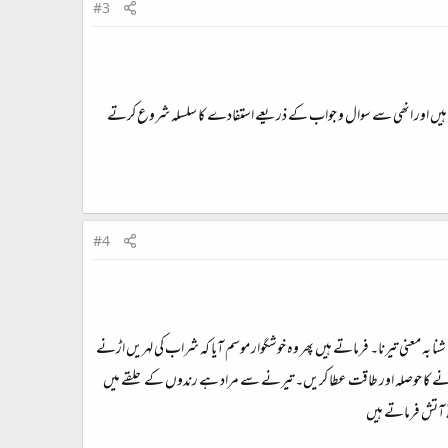
#3
کرتے ہیں اور انھی سے سوال و جواب کے ذریعے استفادے کا سلسلہ شروع کرتے
#4
ہ معنی تیرنا۔ فرماتے ہیں پھر وہ خوشگوار موسم آیا کہ شراب کی لہریں اڑنے
نے کا حوصلہ اور طاقت عطا کریں۔ تیرنے سے مراد ہے رندوں کے حلقے میں
اً آتش فرماتے ہیں