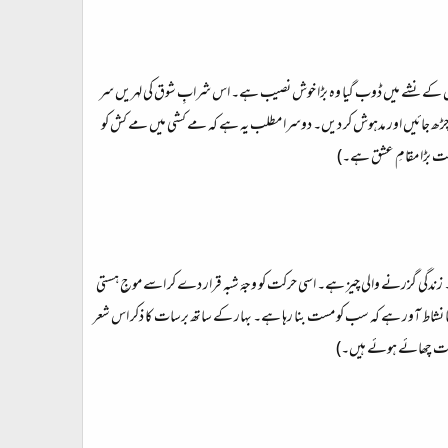
ی اُس کے نشے میں ڈوب گیا وہ بڑا خوش نصیب ہے۔ اس شرابِ شوق کی لہریں سر
ں چڑھ جائیں اور مدہوش کر دیں۔ دوسرا مطلب یہ ہے کہ مے کشی میں مے کش کو
ہت بڑا مقامِ عشق ہے۔)
۔ زندگی گزرنے والی چیز ہے۔ اسی حرکت کو وجۂ شبہ قرار دے کر اسے موجِ ہستی
یسا نشاط آور ہے کہ سب کو مست بنا رہا ہے۔ بہار کے ساتھ برسات کا ذکر اس شعر
خیالات چھائے ہوئے ہیں۔)