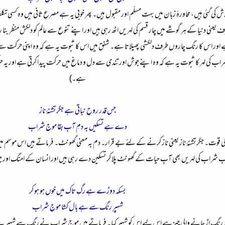
ش کی گئی ہیں، محاورۂ زبان میں بہت مسلّم اور مقبول ہیں۔ پھر خوبی یہ ہے مصرعِ ثانی میں وہ کسی 
 یعنی دنیا کے ہر گوشے میں چار قسم کی لہریں اٹھ رہی ہیں اور اپنے تنوع سے عالم کو دلکش منظر بن
 اور اس کا رنگ چاروں طرف دلکشی پھیلاتا ہے۔ شفق میں اس کا ثبوت یہ ہے کہ وہ اپنی حرکت سے 
راب کی لہر کا ثبوت یہ ہے کہ وہ اپنے جوش اور تندی سے دل و دماغ میں حرکت پیدا کرتی ہے اور یہ ح
ہے۔)
جس قدر روحِ نباتی ہے جگر تشنۂ ناز
دے ہے تسکیں بہ دمِ آبِ بقا موجِ شراب
کی قوت۔ جگر تشنۂ ناز یعنی ناز کرنے کے لئے بے قرار۔ دم بہ معنی گھونٹ۔ فرماتے ہیں اس موسم م
شراب کی لہریں بھی آبِ حیات کے گھونٹ پلا کر تسکین دے رہی ہیں اور انسان کے امنگ اور جوش میں 
بسکہ دوڑے ہے رگِ تاک میں خوں ہو ہو کر
شہپرِ رنگ سے ہے بال کشا موجِ شراب
لا۔ رنگ اڑ جانے والی چیز ہے اس لیے اس کو شہپر کہا۔ فرماتے ہیں موجِ شراب نے رنگ سے شہپر ل