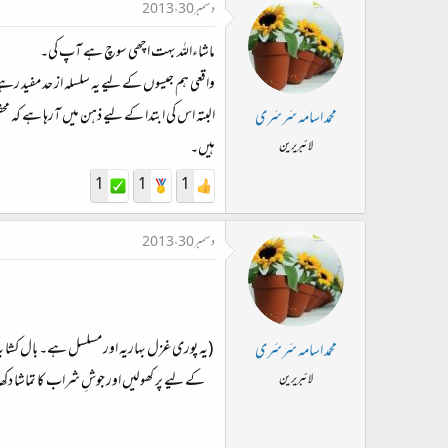
دسمبر 30، 2013
ماشاءاللہ بہت اچھی سوچ ہے آپ کی۔
واقعی ہم جیسوں کے لیے یہ سلسلہ از حد مفید رہے
البتہ اس کی ابتدا کے لیے ذہن میں آرہا ہے کہ 
محمد اسامہ سَرسَری
ہیں۔
لائبریرین
1
1
1
دسمبر 30، 2013
(یہ پوری غزل بہاریہ اور مسلسل ہے۔ بال کشا ب
محمد اسامہ سَرسَری
کے لیے پر کھولیں اور جوشِ شراب کا تماشا
لائبریرین