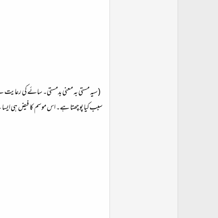
(سیہ مستی بہ معنی بدمستی۔ سائے کی رعایت س
سبب کیا پوچھتا ہے۔ اس موسم کا فیض ہی ایسا 