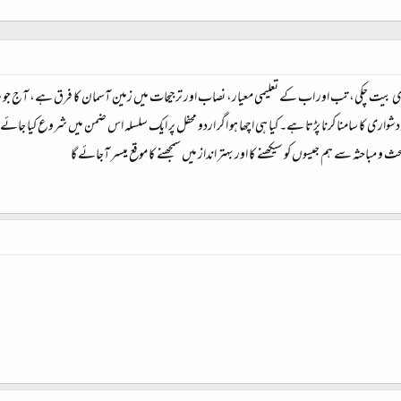
بیت چکی، تب اور اب کے تعلیمی معیار، نصاب اور ترجیحات میں زمین آسمان کا فرق ہے، آج جو مرتبہ ا
حد دشواری کا سامنا کرنا پڑتا ہے۔ کیا ہی اچھا ہو اگر اردو محفل پر ایک سلسلہ اس ضمن میں شروع کیا ج
 مباحثہ سے ہم جیسوں کو سیکھنے کا اور بہتر انداز میں سمجھنے کا موقع میسر آجائے گا