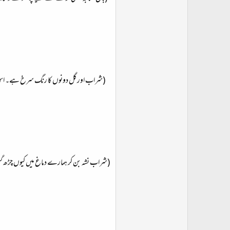
(شراب اور گل دونوں کا رنگ سرخ ہے۔ اس ل
(شراب نشہ بن کر ہمارے دماغ میں کیوں چڑھ گئی 