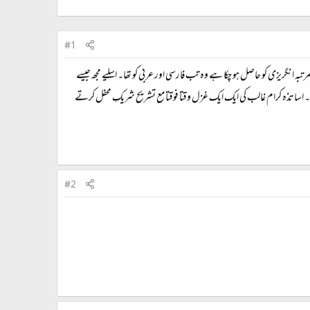
#1
نگریزی کو حاصل ہو چکا ہے وہ تب فارسی اور عربی کو تھا۔ اسلیے مجھ جیسے
ائے۔ اساتذہ کرام غالب کی ایک ایک غزل وقتا فوقتا مع تشریح شریکِ محفل کرتے
#2