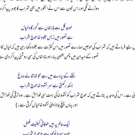
دوڑنے لگی اور اس خون سے اس نے انگور میں بھی شراب کا جوہر پیدا کر دی
موجۂ گل سے چراغاں ہے گزر گاہِ خیال
ہے تصوّر میں ز بس جلوہ نما موجِ شراب
یے فرماتے ہیں کہ شراب کی موجیں ہمارے تصور میں اس کثرت سے جلوہ دکھا رہی ہیں کہ خیال ک
تصور کے میدان میں چمن جیسی بہار اور چراغاں کی سی روشنی پیدا کر دی ہ
نشے کے پردے میں ہے محوِ تماشائے دماغ
بسکہ رکھتی ہے سرِ نشو و نما موجِ شراب
ہے۔ اس کی وجہ یہ بتاتے ہیں کہ موجِ شراب کو نشوونما کی بہت سی خواہش ہے۔ وہ ترقی کی خواہش میں 
اور یہاں پہنچ جانا اپنی نشوونما خیال کرتی ہے۔)
ایک عالم پہ ہیں طوفانیِ کیفیّتِ فصل
موجۂ سبزۂ نوخیز سے تا موجِ شراب