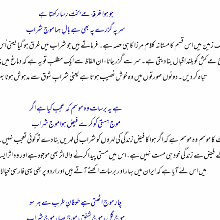
جو ہوا غرقۂ مے بختِ رسا رکھتا ہے
سر پہ گزرے پہ بھی ہے بالِ ہما موجِ شراب
گ زمین میں اس قسم کا مستانہ کلام مرزا کا ہی حصہ ہے۔ فرماتے ہیں جو شراب میں غرق ہو گیا یعن
 مے کش کو بلند اقبال بنا دیتی ہے۔ سر سے گزر جانا، ان الفاظ سے ایک مطلب تو یہ ہے کہ دماغ می
تباہ کر دیں۔ دونوں صورتوں میں وہ خوش نصیب ہوتا ہے یعنی شرابِ شوق سے مدہوش ہونا ب
ہے یہ برسات وہ موسم کہ عجب کیا ہے اگر
موجِ ہستی کو کرے فیضِ ہوا موجِ شراب
 موسم وہ موسم ہے کہ اگر ہوا کا فیض زندگی کی لہروں کو شراب کی لہریں بنا دے تو کوئی تعجب نہیں
ا کے فیض سے زندگی خود ہی مست نہیں ہے، اس میں مستی پیدا کرنے والا اثر بھی موجود ہے اور وہ اثر ا
میں اس لئے آیا ہے کہ ایران میں بہار اور برسات اکھٹے آتے ہیں اور اردو پر بھی یہی فارسی 
چار موج اٹھتی ہے طوفانِ طرب سے ہر سو
موجِ گل، موجِ شفق، موجِ صبا، موجِ شراب