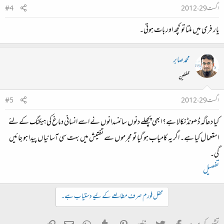
اگست 29، 2012
#4
یار فری میں ملتا تو کچھ اور بات ہوتی۔
محمدصابر
محفلین
اگست 29، 2012
#5
کیا دھاگہ ڈھونڈ نکالا ہے؟ ابھی پچھلے دنوں سائنسدانوں نے اسے انسانی دماغ کی ہیکنگ کے لئے
استعمال کیا ہے۔ اگر یہ کامیاب ہو گیا تو مجرموں سے تفتیش میں بہت سی آسانیاں پیدا ہو جائیں
گی۔
تفصیل
محفل فورم صرف مطالعے کے لیے دستیاب ہے۔