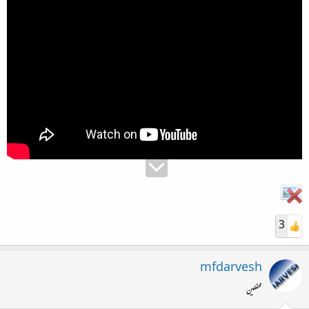
3
mfdarvesh
محفلین