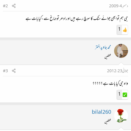
دسمبر 4، 2009
#2
جی ہم تو ابھی جوائے سٹک کا سوچ رہے ہیں اور ادھر تو دماغ سے، کیا بات ہے
1
محمد جاوید اختر
محفلین
جولائی 23، 2012
#3
واہ جی کیا بات ہے ؟؟؟؟؟
1
bilal260
محفلین