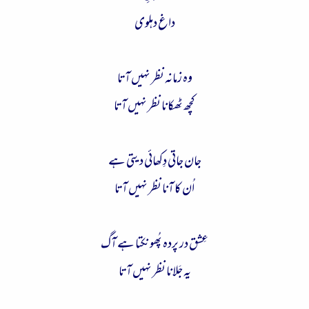
ء
داغ دہلوی
وہ زمانہ نظر نہیں آتا
کچھ ٹِھکانا نظر نہیں آتا
جان جاتی دِکھائی دیتی ہے
اُن کا آنا نظر نہیں آتا
عِشق در پردہ پُھونکتا ہے آگ
یہ جَلانا نظر نہیں آتا