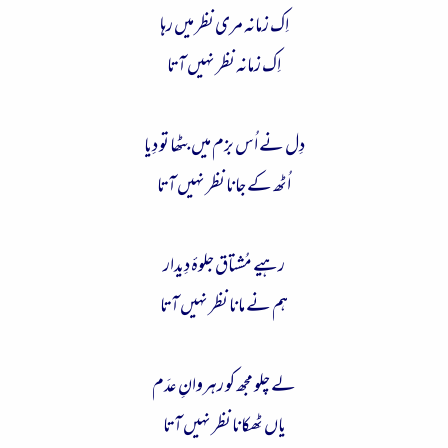
اِک زمانہ مری نظر میں رہا
اِک زمانہ نظر نہیں آتا
دِل نے اُس بزم میں بٹھا تو دِیا
اُٹھ کے جانا نظر نہیں آتا
رہیے مُشتاق جلوۂ دِیدار
ہم نے مانا نظر نہیں آتا
لے چلو مجھ کو رہروانِ عدَم
یاں ٹِھکانا نظر نہیں آتا