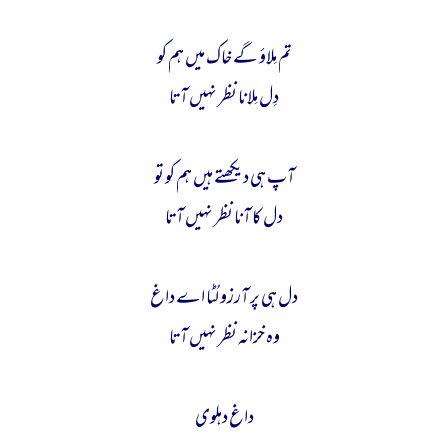
تم مِلاؤ گے خاک میں ہم کو
دِل مِلانا نظر نہیں آتا
آپ ہی دیکھتے ہیں ہم کو تو
دل کا آنا نظر نہیں آتا
دل ہی پر آرزو لُٹا اے داغ
وہ خزانہ نظر نہیں آتا
داغ دہلوی