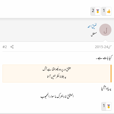
2
1
لئیق احمد
ل
معطل
مئی 24، 2015
#2
کیا بات ہے۔
عِشق در پردہ پُھونکتا ہے آگ
یہ جَلانا نظر نہیں آتا
یہ یاد آگیا
العشق نار یحرک ما سواء المحبوب​
1