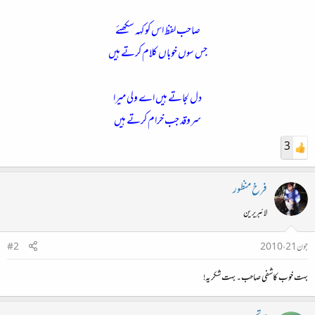
صاحب لفظ اس کو کہہ سکھئے
جس سوں خوباں کلام کرتے ہیں
دل لجاتے ہیں اے ولی میرا
سروقد جب خرام کرتے ہیں
3
فرخ منظور
لائبریرین
جون 21، 2010
#2
بہت خوب کاشفی صاحب۔ بہت شکریہ!