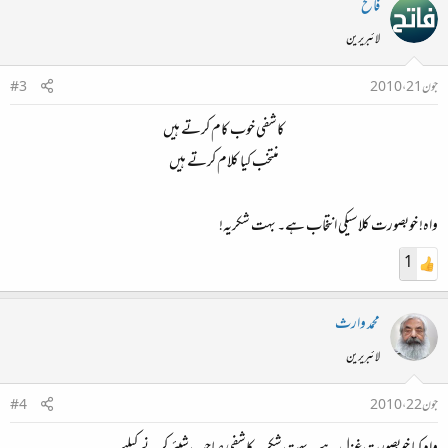
فاتح
لائبریرین
جون 21، 2010
#3
کاشفی خوب کام کرتے ہیں
منتخب کیا کلام کرتے ہیں
واہ! خوبصورت کلاسیکی انتخاب ہے۔ بہت شکریہ!
1
محمد وارث
لائبریرین
جون 22، 2010
#4