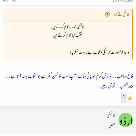
جون 22، 2010
#6
فاتح نے کہا:
کاشفی خوب کام کرتے ہیں
منتخب کیا کلام کرتے ہیں
واہ! خوبصورت کلاسیکی انتخاب ہے۔ بہت شکریہ!
فاتح صاحب۔۔نوازش کرم مہربانی جناب! آپ سب کا حُسن نظر ہے جو انتخاب پسند آتا ہے۔۔
بیحد شکریہ۔۔خوش رہیں۔۔
1
کاشفی
محفلین