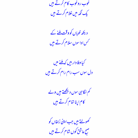
خوب رو خوب کام کرتے ہیں
یک نگہ میں غلام کرتے ہیں
دیکھ خوباں کو وقت ملنے کے
کس ادا سوں سلام کرتے ہیں
کیا وفا دار ہیں کہ ملنے میں
دل سوں سب رام رام کرتے ہیں
کم نگاہی سوں دیکھتے ہیں ولے
کام اپنا تمام کرتے ہیں
کھولتے ہیں جب اپنی زلفاں کو
صبح عاشق کوں شام کرتے ہیں