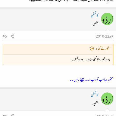
واہ کیا خوبصورت غزل ہے۔ بہت شکریہ کاشفی صاحب شیئر کرنے کیلیے۔
کاشفی
محفلین
جون 22، 2010
#5
سخنور نے کہا:
بہت خوب کاشفی صاحب۔ بہت شکریہ!
سخنور صاحب آداب! ۔۔جیتے رہیں۔۔
کاشفی
محفلین