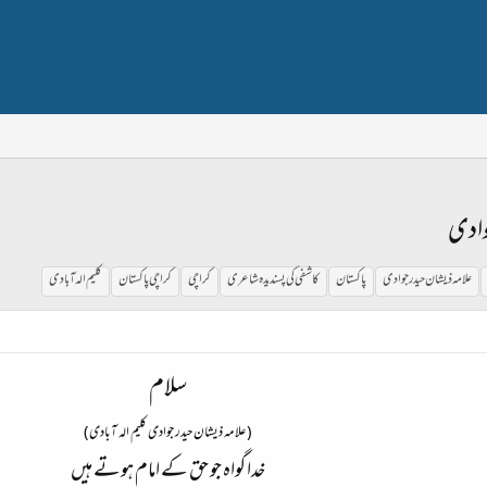
جوادی
علامہ ذیشان حیدر جوادی
پاکستان
کاشفی کی پسندیدہ شاعری
کراچی
کراچی پاکستان
کلیم الہ آبادی
سلام
(علامہ ذیشان حیدر جوادی کلیم الہ آبادی)
خدا گواہ جو حق کے امام ہوتے ہیں