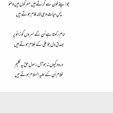
جو اپنے خون سے کرتے ہیں معرکوں میں وضو
پسِ حیات وہی لالہ فام ہوتے ہیں
امام رکھتا ہے اُن کے سروں کو زانو پر
بصدقِ دل جو علی کے غلام ہوتے ہیں
درود کیوں نہ ہو آل رسولِ حق پہ کلیم
غلام اُن کے علیہ السلام ہوتے ہیں