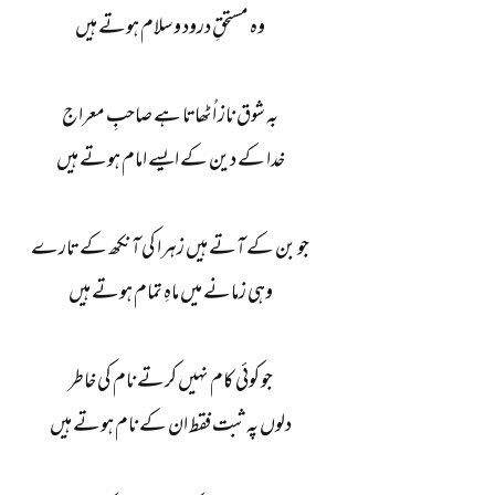
وہ مستحقِ درود و سلام ہوتے ہیں
بہ شوق ناز اُٹھاتا ہے صاحبِ معراج
خدا کے دین کے ایسے امام ہوتے ہیں
جو بن کے آتے ہیں زہرا کی آنکھ کے تارے
وہی زمانے میں ماہِ تمام ہوتے ہیں
جو کوئی کام نہیں کرتے نام کی خاطر
دلوں پہ ثبت فقط ان کے نام ہوتے ہیں