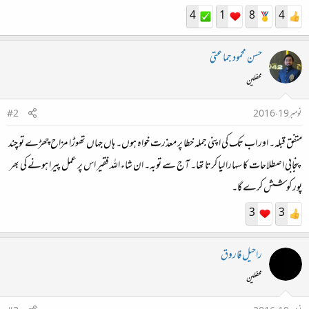
4
1
8
4
حسن محمود جماعتی
محفلین
نومبر 19، 2016
#2
متفق قبلہ۔ اور اب تک کی اپنی جملہ خطا پر معذرت خواہ ہوں۔ ہاں جہاں تھوڑا مزاح چھڑے تو چند
پنجابی اصطلاحات کا سہارا لیا کرتا تھا۔ آج سے توبہ۔ ان شاء اللہ فقیر اس پر عمل پیرا ہونے کی بھر
پور کوشش کرے گا۔
3
3
راحیل فاروق
محفلین