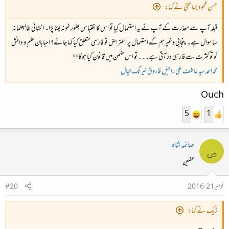
حسن محمود جماعتی نے کہا:
قبلہ آپ سے معذرت کے آپ نے یہ استعمال کیا تو اس کا اقتباس بطور نمونہ لینا پڑا۔ انتہائی طالبعلمانہ
سا سوال ہے۔ پنجابی وغیرہم کے استعمال پر اعتراض تو فارسی متعلق کیا کہا جائے؟ احبابان علم و دانش
کو تو کثرت سے فارسی در آتی ہے۔۔۔ تو اس ضمن میں قانون کیا ہوگا؟؟
محمداحمد
سید عاطف علی
راحیل فاروق
نیرنگ خیال
Ouch
5
1
صائمہ شاہ
ص
محفلین
نومبر 21، 2016
#20
زیک نے کہا: