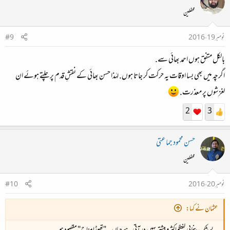
محفلین
نومبر 19، 2016
#9
بالکل متفق ہوں احمد بھائی سے.
اگرچہ میں بھی بسا اوقات یہ حرکت کر جاتا ہوں. لہٰذا حسن بھائی کے نقشِ قدم پر چلتے ہوئے ان
لغزشوں پر معذرت.
2
3
حسن محمود جماعتی
محفلین
نومبر 20، 2016
#10
عثمان نے کہا: