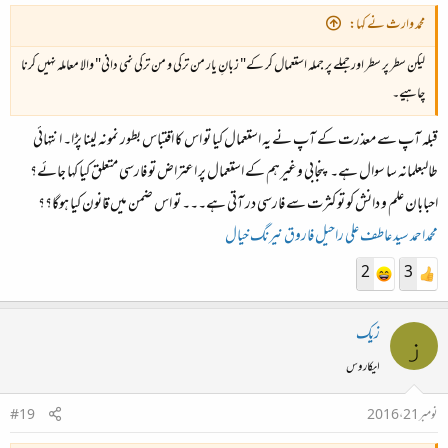
کو ملی جلی کوئی بھی زبان بولنے دیں اور ان کا مذاق اڑائے جانے پر انہیں حوصلہ دیں ورنہ آپ اپنی مادری
محمد وارث نے کہا:
زبان کا لہجہ، میں ذخیرہء الفاظ کی بات نہیں کر رہا، اپنی اگلی نسل کو منتقل نہیں کرپائیں گے اور یہ میری
لیکن سطر پر سطر اور جملے پر جملہ استعمال کر کے" زبانِ یار من ترکی و من ترکی نمی دانی" والا معاملہ نہیں کرنا
طرح آپ کی ناقابلَ تلافی و ناقابلِ معافی لسانیاتی لغزش ہوگی!
چاہیے۔
قبلہ آپ سے معذرت کے آپ نے یہ استعمال کیا تو اس کا اقتباس بطور نمونہ لینا پڑا۔ انتہائی
طالبعلمانہ سا سوال ہے۔ پنجابی وغیرہم کے استعمال پر اعتراض تو فارسی متعلق کیا کہا جائے؟
احبابان علم و دانش کو تو کثرت سے فارسی در آتی ہے۔۔۔ تو اس ضمن میں قانون کیا ہوگا؟؟
محمداحمد
سید عاطف علی
راحیل فاروق
نیرنگ خیال
2
3
زیک
ز
ایکاروس
نومبر 21، 2016
#19