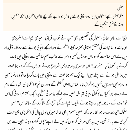
متفق
مگر بعض اچھے اسکولوں میں اردو پنجابی بولنے پر فائن ہوتا ہے تاکہ بچے خالص انگریزی سیکھ سکھیں
ورنہ پنجانگش سیکھیں گے
ایچ اے خان بھائی، سکول کی تخصیص بھی آپ نے خوب فرمائی۔ میری ایم اے انگریزی
ادبیات و لسانیات کی مشفق استانی محترمہ نبیلہ اسلم نے دو بار مجھے پنجابی بولنے سے روکا۔ پہلی بار
میں نے اس ممانعت کو دورانِ تدریس کسی دوسرے طالب علم ساتھی سے پنجابی میں بات
کرنے پر محمول کیا۔ مگر بعد ازاں دوسری بار تدریس شروع ہونے اور ان کے کمرہء جماعت
میں داخل ہونے سے پہلے میں اپنے ایک ہم جماعت سے پنجابی میں بات کررہا تھا تو وہ دفعتا آن
وارد ہوئیں اور چیں بجبیں ہو کر فرمایا: عباس !اپنی گفتگو گے دوران تم جو انگریز ی اشیاء کے نام
لے رہے ہو ، کیا ان کا کوئی پنجابی متبادل نہیں ہے؟مجھے جامعاتی سطح پر ،ایک محترم استانی کی اس
نوعیت کے ، لاہور میں رہتے ہوئے، ایک ایم اے کی سطح کے شاگرد کے ساتھ اس "حسنِ
سلوک"پر بیحد صدمہ ہوا تھا۔ حالانکہ انہیں معلوم بھی تھا کہ میری بول چال کی انگریزی بھی حرف
گیری سے بالاتر تھی۔ میں یہ بھی عرض کردوں کہ میں نے اپنے بچوں کو اردو بولنا بچپن سے ہی