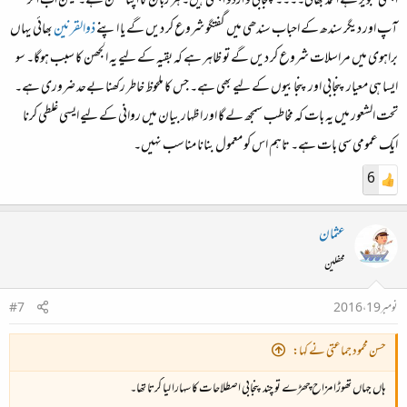
اچھی تجویز ہے احمد بھائی۔۔۔۔ پنجابی و اردو اچھی ہیں۔ ہر زبان کا اپنا حسن ہے۔ لیکن اب اگر
آپ اور دیگر سندھ کے احباب سندھی میں گفتگو شروع کر دیں گے یا اپنے
ذوالقرنین
بھائی یہاں
براہوی میں مراسلات شروع کر دیں گے تو ظاہر ہے کہ بقیہ کے لیے یہ الجھن کا سبب ہوگا۔ سو
ایسا ہی معیار پنجابی اور پنجابیوں کے لیے بھی ہے۔ جس کا ملحوظ خاطر رکھنا بےحد ضروری ہے۔
تحت الشعور میں یہ بات کہ مخاطب سمجھ لے گا اور اظہار بیان میں روانی کے لیے ایسی غلطی کرنا
ایک عمومی سی بات ہے۔ تاہم اس کو معمول بنانا مناسب نہیں۔
6
عثمان
محفلین
نومبر 19، 2016
#7
حسن محمود جماعتی نے کہا:
ہاں جہاں تھوڑا مزاح چھڑے تو چند پنجابی اصطلاحات کا سہارا لیا کرتا تھا۔