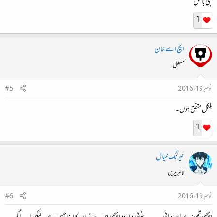
جی بالکل
1
ایچ اے خان
معطل
نومبر 19، 2016
#5
بلکل متفق ہوں۔
1
نیرنگ خیال
لائبریرین
نومبر 19، 2016
#6