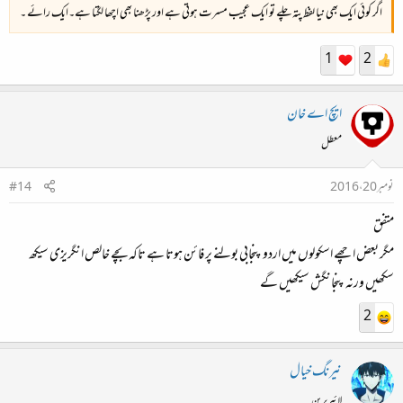
اگر کوئی ایک بھی نیا لفظ پتہ چلے تو ایک عجیب مسرت ہوتی ہے اور پڑھنا بھی اچھا لگتا ہے۔ایک رائے ۔
1
2
ایچ اے خان
معطل
نومبر 20، 2016
#14
متفق
مگر بعض اچھے اسکولوں میں اردو پنجابی بولنے پر فائن ہوتا ہے تاکہ بچے خالص انگریزی سیکھ
سکھیں ورنہ پنجانگش سیکھیں گے
2
نیرنگ خیال
لائبریرین