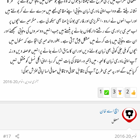
سکھائی مگر اب میں بری طرح سے پچھتا رہا ہو ں کہ وہ بچے جو سکول میں پنجاگش بولنے پر تمسخر کا
نشانہ بنتے تھے وہ اب اپنی مادری زبان پنجابی اپنے مقامی لہجے میں مزے لے لے کر بولتے ہیں
اور اب انہوں نے اردو ، انگریزی اور فارسی بولنا پڑھنا بھی سیکھ لی ہے ۔ مگر میرے بچوں پر
اب میری برادری کے رشتے دار گاؤں جانے پر ہنستے ہیں جب انہیں دوسروں کی پنجابی سمجھنے اور
ان سے پنجابی میں بات کرنے میں مشکل پیش آتی ہے۔ بطور والد میری التجا ہے کہ سکول میں
بچوں کو ملی جلی کوئی بھی زبان بولنے دیں اور ان کا مذاق اڑائے جانے پر انہیں حوصلہ دیں ورنہ
آپ اپنی مادری زبان کا لہجہ، میں ذخیرہء الفاظ کی بات نہیں کر رہا، اپنی اگلی نسل کو منتقل نہیں
کرپائیں گے اور یہ میری طرح آپ کی ناقابلَ تلافی و ناقابلِ معافی لسانیاتی لغزش ہوگی!
آخری تدوین:
نومبر 20، 2016
1
3
2
ایچ اے خان
معطل
نومبر 20، 2016
#17