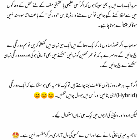
مزید ایک بات میں یہ بھی سوچتا ہوں کہ اگر کسی تعلیمی یا تحقیقی مقصد کے لئے محفل کے دھاگوں
میں سے لفظ اکھٹے کیے جائیں تو اُس سے ملنے والا ڈیٹا اِس "دو رنگی" کے باعث اتنا سود مند نہیں
ہوگا کہ جتنا اُسے ہونا چاہیے۔
سو احباب اگر تھوڑا سا دل مار کر ایک دھاگے میں ایک ہی زبان میں گفتگو کریں تو ہم دو رنگی سے
بچ جائیں گے دوسرے یہ کہ نو عمر محفلین کو زبانیں سیکھنے میں بھی آسانی ہوگی اور وہ دو رنگی زبان
سیکھنے سے بچ جائیں گے۔
اگر آپ بہرطور دو زبانوں کا لطف لینا چاہتے ہیں تو ایک کام یہ بھی ہو سکتا ہے کہ ایک دو رنگی
(Hybrid) لڑی بنا لیں اور اُس میں جو دل چاہیں لکھیں۔
لیکن اردو اور پنجابی کی لڑیوں میں ایک ہی زبان استعمال کیجے۔
تاہم یہ میری ذاتی رائے ہے اور اس سے کسی کی دل آزاری ہرگز مقصود نہیں ہے۔