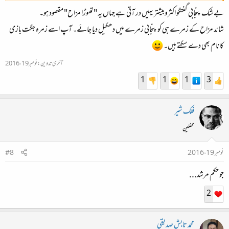
بے شک پنجابی گفتگو اکثروبیشتر یہیں در آتی ہے جہاں یہ "تھوڑا مزاح" مقصود ہو۔
شائد مزاح کے زمرے ہی کو پنجابی زمرے میں دھکیل دیا جائے۔ آپ اسے زمرہ جگت بازی
کا نام بھی دے سکتے ہیں۔
آخری تدوین:
نومبر 19، 2016
1
1
1
3
فلک شیر
محفلین
نومبر 19، 2016
#8
جو حکم مرشد...
2
محمد تابش صدیقی