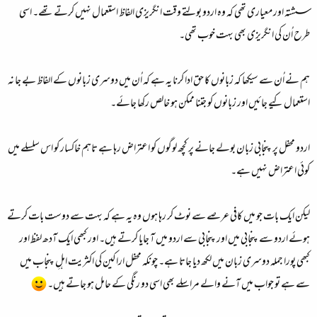
سشتہ اور معیاری تھی کہ وہ اردو بولتے وقت انگریزی الفاظ استعمال نہیں کرتے تھے۔ اسی
طرح اُن کی انگریزی بھی بہت خوب تھی۔
ہم نے اُن سے سیکھا کہ زبانوں کا حق ادا کرنا یہ ہے کہ اُن میں دوسری زبانوں کے الفاظ بے جا نہ
استعمال کیے جائیں اور زبانوں کو جتنا ممکن ہو خالص رکھا جائے۔
اردو محفل پر پنجابی زبان بولے جانے پر کچھ لوگوں کو اعتراض رہا ہے تاہم خاکسار کو اس سلسلے میں
کوئی اعتراض نہیں ہے۔
لیکن ایک بات جو میں کافی عرصے سے نوٹ کر رہا ہوں وہ یہ ہے کہ بہت سے دوست بات کرتے
ہوئے اردو سے پنجابی میں اور پنجابی سے اردو میں آ جایا کرتے ہیں۔ اور کبھی ایک آدھ لفظ اور
کبھی پورا جملہ دوسری زبان میں لکھ دیا جاتا ہے۔ چونکہ محفل اراکین کی اکثریت اہلِ پنجاب میں
سے ہے تو جواب میں آنے والے مراسلے بھی اسی دو رنگی کے حامل ہو جاتے ہیں۔