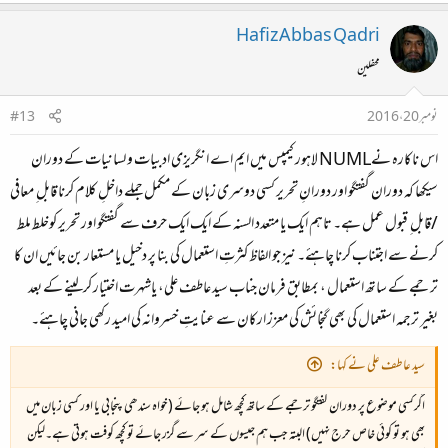
Hafiz Abbas Qadri
محفلین
نومبر 20، 2016
#13
اس ناکارہ نےNUML لاہور کیمپس میں ایم اے انگریزی ادبیات و لسانیات کے دوران
سیکھا کہ دوران گفتگو اور دورانِ تحریر کسی دوسری زبان کے مکمل جملے داخلِ کلام کرنا قابل ِ معافی
/قابل ِ قبول عمل ہے۔ تاہم ایک یا متعدد السنہ کے ایک ایک حرف سے گفتگو اور تحریر کوخلط ملط
کرنے سے اجتناب کرنا چاہئے۔ نیز جو الفاظ کثرتِ استعمال کی بنا پر دخیل یا مستعار بن جائیں ان کا
ترجمے کے ساتھ استعمال ، بمطابق فرمان جناب سید عاطف علی، یاشہرت اختیار کرلینے کے بعد
بغیر ترجمہ استعمال کی بھی گنجائش کی معزز ارکان سے عنایتِ خسروانہ کی امید رکھی جانی چاہئے۔
سید عاطف علی نے کہا:
اگرکسی موضوع پر دوران گفتگو ترجمے کے ساتھ کچھ شامل ہو جائے (خواہ سندھی پنجابی یا اور کسی زبان میں
بھی ہو تو کوئی خاص حرج نہیں) البتہ جب ہم جیسوں کے سر سے گزر جائے تو کچھ کوفت ہوتی ہے۔لیکن