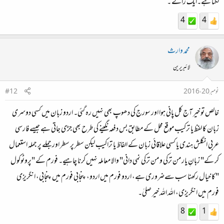
لگتا ہے۔ایک رائے ۔
4
4
محمد وارث
لائبریرین
نومبر 20، 2016
#12
خالص تو خیر آج کل پانی ہوا اور سورج کی دھوپ بھی نہیں رہ گئی۔ اردو زبان میں کسی دوسری
زبان کا لفظ یا ترکیب موقع محل کے مطابق بس دفعہ نگینے کی طرح بھی جڑی جاتی ہے جیسے فارسی
عربی انگلش ہندی یا کسی علاقائی زبان کے الفاظ یا تراکیب لیکن سطر پر سطر اور جملے پر جملہ استعمال
کر کے" زبانِ یار من ترکی و من ترکی نمی دانی" والا معاملہ نہیں کرنا چاہیے۔ فورم کے "پروٹوکول
"کا خیال رکھنا سب سےضروری ہے، اردو فورم میں اردو، پنجابی فورم میں پنجابی، انگریزی
فورم میں انگریزی، اللہ اللہ خیر صلیٰ۔
8
1