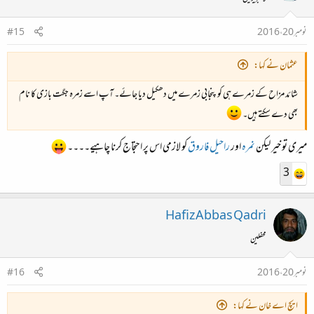
نومبر 20، 2016
#15
عثمان نے کہا:
شائد مزاح کے زمرے ہی کو پنجابی زمرے میں دھکیل دیا جائے۔ آپ اسے زمرہ جگت بازی کا نام
بھی دے سکتے ہیں۔
میری تو خیر لیکن
نمرہ
اور
راحیل فاروق
کو لازمی اس پر احتجاج کرنا چاہیے۔۔۔۔
3
Hafiz Abbas Qadri
محفلین
نومبر 20، 2016
#16
ایچ اے خان نے کہا: