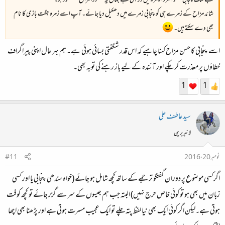
بے شک پنجابی گفتگو اکثروبیشتر یہیں در آتی ہے جہاں یہ "تھوڑا مزاح" مقصود ہو۔
شائد مزاح کے زمرے ہی کو پنجابی زمرے میں دھکیل دیا جائے۔ آپ اسے زمرہ جگت بازی کا نام
بھی دے سکتے ہیں۔
اسے پنجابی کا حسن مزاح کہنا چاہیے کہ اس قدر شگفتی بسائی ہوئی ہے۔ ہم بہر حال اپنی پیراگراف
خطاؤں پر معذرت کر چکے اور آئندہ کے لیے باز رہنے کی توبہ بھی۔
1
1
سید عاطف علی
لائبریرین
نومبر 20، 2016
#11
اگرکسی موضوع پر دوران گفتگو ترجمے کے ساتھ کچھ شامل ہو جائے (خواہ سندھی پنجابی یا اور کسی
زبان میں بھی ہو تو کوئی خاص حرج نہیں) البتہ جب ہم جیسوں کے سر سے گزر جائے تو کچھ کوفت
ہوتی ہے۔لیکن اگر کوئی ایک بھی نیا لفظ پتہ چلے تو ایک عجیب مسرت ہوتی ہے اور پڑھنا بھی اچھا